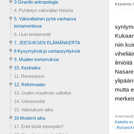
3 Girardin antropologia
Kirjoitettu
1
4. Pyhitetyn väkivallan historia
Myytte
5. Väkivaltainen pyhä vanhassa
testamentissa
syntymä
6. Uusi testamentti
Kukaan
7. JEESUKSEN ELÄMÄNKERTA
niin ku
8 Kysymyksiä ja vastausyrityksiä
viheliä
9. Muiden kertomuksia
ilmiöitä
10. Keskiaika
Nasaret
11. Renesanssi
ylipään
12. Reformaatio
mutta ei
13. Uuden maailman valloitus
merkeis
14. Uskonsodat
15. Valistuksen aika
Avainsanat
16 Moderni aika
Kaikella on 
17. Entä tästä eteenpäin?
,
Richard A 