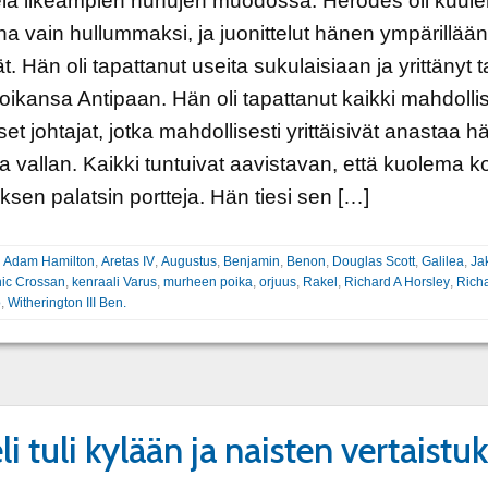
ielä ilkeämpien huhujen muodossa. Herodes oli kuu
aina vain hullummaksi, ja juonittelut hänen ympärillään
vät. Hän oli tapattanut useita sukulaisiaan ja yrittänyt
ikansa Antipaan. Hän oli tapattanut kaikki mahdolli
iset johtajat, jotka mahdollisesti yrittäisivät anastaa 
 vallan. Kaikki tuntuivat aavistavan, että kuolema ko
sen palatsin portteja. Hän tiesi sen […]
:
Adam Hamilton
,
Aretas IV
,
Augustus
,
Benjamin
,
Benon
,
Douglas Scott
,
Galilea
,
Ja
ic Crossan
,
kenraali Varus
,
murheen poika
,
orjuus
,
Rakel
,
Richard A Horsley
,
Rich
o
,
Witherington III Ben.
i tuli kylään ja naisten vertaistuk