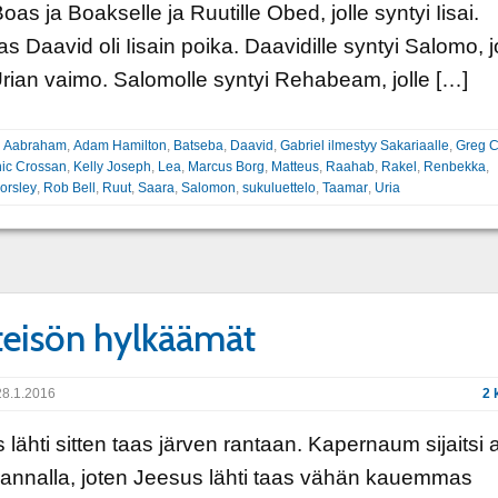
oas ja Boakselle ja Ruutille Obed, jolle syntyi Iisai.
s Daavid oli Iisain poika. Daavidille syntyi Salomo, 
i Urian vaimo. Salomolle syntyi Rehabeam, jolle […]
:
Aabraham
,
Adam Hamilton
,
Batseba
,
Daavid
,
Gabriel ilmestyy Sakariaalle
,
Greg C
ic Crossan
,
Kelly Joseph
,
Lea
,
Marcus Borg
,
Matteus
,
Raahab
,
Rakel
,
Renbekka
,
orsley
,
Rob Bell
,
Ruut
,
Saara
,
Salomon
,
sukuluettelo
,
Taamar
,
Uria
eisön hylkäämät
8.1.2016
2 
 lähti sitten taas järven rantaan. Kapernaum sijaitsi 
rannalla, joten Jeesus lähti taas vähän kauemmas