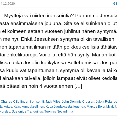
4.12.2020
0 
jä vai niiden ironisointia? Puhumme Jeesuk
stä ensimmäisenä jouluna. Sitä se ei suinkaan ollut
 ei kolmeen sataan vuoteen juhlinut hänen syntym
in me nyt. Ehkä Jeesuksen syntymä olikin tavallisen
inen tapahtuma ilman mitään poikkeuksellisia tähtita
 tai enkelikuoroja. Voi olla, että hän syntyi Marian kot
issa, eikä Josefin kotikylässä Betlehemissä. Jos pa
sä kuuluivat tapahtumaan, syntymä oli keväällä tai k
 ainakaan talvella, jolloin lampaat eivät olleet kedolla,
tä päätellen noin 4 vuotta ennen […]
:
Charles K Bellinger
,
ironisointi
,
Jack Miles
,
John Dominic Crossan
,
Jukka Relande
tarkoitus
,
Kain
,
kumouksellinen
,
Kuva Juudaksesta
,
legenda
,
Marcus Borg
,
Myyttiä
Horsley
,
Suetonius Tranquillus
,
Tuomas Nevanlinna