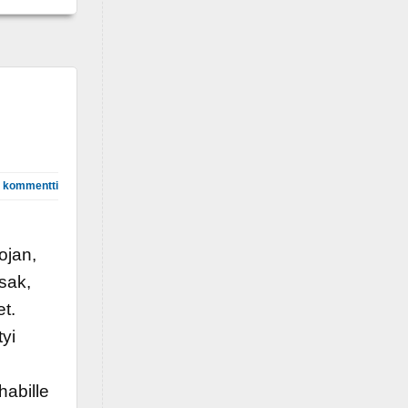
 kommentti
ojan,
isak,
et.
tyi
abille