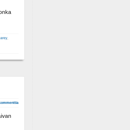
jonka
arey
,
kommenttia
aivan