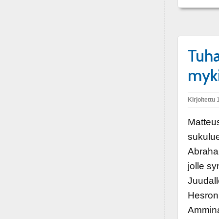
Tuha
myki
Kirjoitettu
1
Matteus
sukulue
Abraham
jolle s
Juudall
Hesron,
Amminad