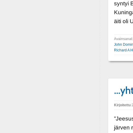
syntyi B
Kuninga
äiti ol
Avainsanat
John Domin
Richard A H
…yht
Kirjoitettu
2
”Jeesus
järven 