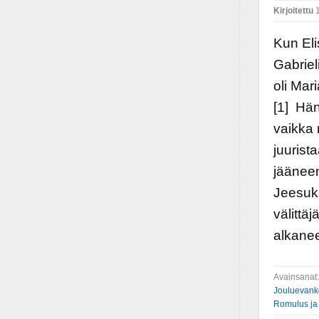
Kirjoitettu
1
Kun Eli
Gabriel
oli Mar
[1] Hä
vaikka
juurist
jääneen
Jeesuks
välittä
alkanee
Avainsanat
Jouluevank
Romulus j