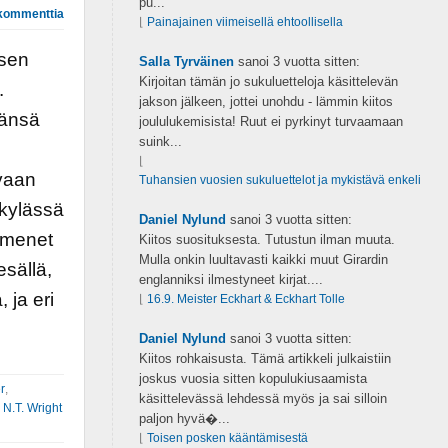
pu...
kommenttia
⌊
Painajainen viimeisellä ehtoollisella
sen
Salla Tyrväinen
sanoi
3 vuotta sitten:
Kirjoitan tämän jo sukuluetteloja käsittelevän
.
jakson jälkeen, jottei unohdu - lämmin kiitos
äänsä
joululukemisista! Ruut ei pyrkinyt turvaamaan
suink...
⌊
ivaan
Tuhansien vuosien sukuluettelot ja mykistävä enkeli
ikylässä
Daniel Nylund
sanoi
3 vuotta sitten:
imenet
Kiitos suosituksesta. Tutustun ilman muuta.
Mulla onkin luultavasti kaikki muut Girardin
esällä,
englanniksi ilmestyneet kirjat....
 ja eri
⌊
16.9. Meister Eckhart & Eckhart Tolle
Daniel Nylund
sanoi
3 vuotta sitten:
Kiitos rohkaisusta. Tämä artikkeli julkaistiin
joskus vuosia sitten kopulukiusaamista
r
,
käsittelevässä lehdessä myös ja sai silloin
,
N.T. Wright
paljon hyvä�...
⌊
Toisen posken kääntämisestä