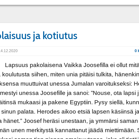
laisuus ja kotiutus
4.12.2020
0 
s pakolaisena Vaikka Joosefilla ei ollut mit
ä koulutusta siihen, miten unia pitäisi tulkita, hänenki
ksensa muuttuivat unessa Jumalan varoitukseksi: H
ilmestyi unessa Joosefille ja sanoi: ”Nouse, ota lapsi 
itinsä mukaasi ja pakene Egyptiin. Pysy siellä, kun
sinun palata. Herodes aikoo etsiä lapsen käsiinsä j
 hänet.” Joosef heräsi unestaan, ja ymmärsi saman 
ämän unen merkitystä kannattanut jäädä miettimään. 