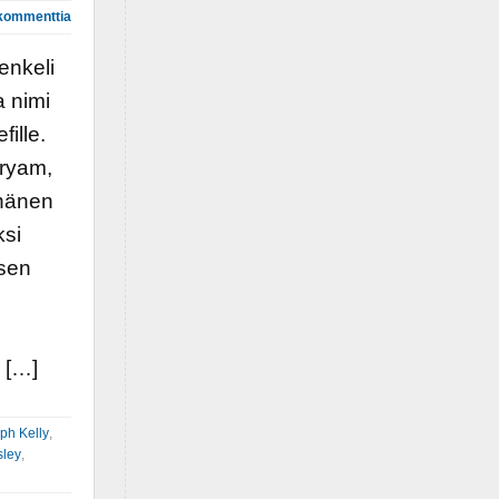
kommenttia
enkeli
a nimi
fille.
ryam,
hänen
ksi
isen
i […]
ph Kelly
,
sley
,