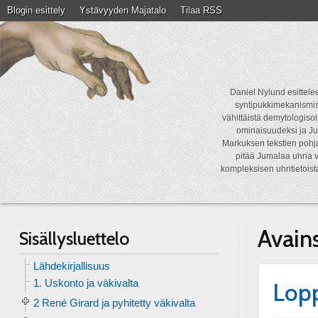
Blogin esittely
Ystävyyden Majatalo
Tilaa RSS
Daniel Nylund esittelee
syntipukkimekanismist
vähittäistä demytologisoi
ominaisuudeksi ja Ju
Markuksen tekstien pohja
pitää Jumalaa uhria v
kompleksisen uhritietois
Avain
Sisällysluettelo
Lähdekirjallisuus
1. Uskonto ja väkivalta
Lopp
2 René Girard ja pyhitetty väkivalta