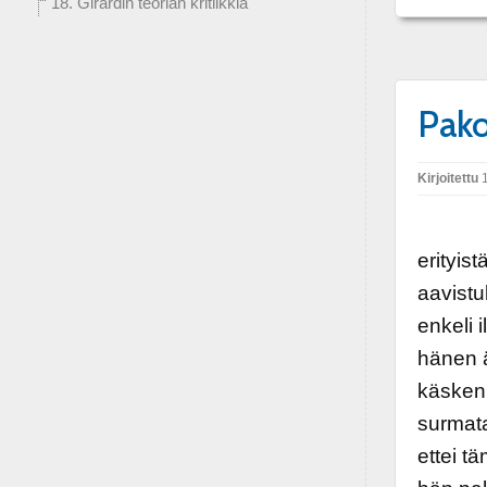
18. Girardin teorian kritiikkiä
Pako
Kirjoitettu
1
Lapsuu
erityist
aavistu
enkeli 
hänen ä
käsken 
surmata
ettei t