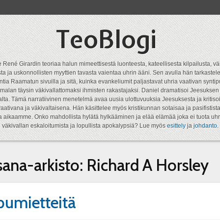
TeoBlogi
 René Girardin teoriaa halun mimeettisestä luonteesta, kateellisesta kilpailusta, vä
a ja uskonnollisten myyttien tavasta vaientaa uhrin ääni. Sen avulla hän tarkastele
ntia Raamatun sivuilla ja sitä, kuinka evankeliumit paljastavat uhria vaativan syn
malan täysin väkivallattomaksi ihmisten rakastajaksi. Daniel dramatisoi Jeesukse
lta. Tämä narratiivinen menetelmä avaa uusia ulottuvuuksia Jeesuksesta ja kritisoi
aativana ja väkivaltaisena. Hän käsittelee myös kristikunnan sotaisaa ja pasifistist
ta aikaamme. Onko mahdollista hylätä hylkääminen ja elää elämää joka ei tuota uhr
väkivallan eskaloitumista ja lopullista apokalypsiä? Lue myös
esittely
ja
johdanto
.
sana-arkisto:
Richard A Horsley
umietteitä