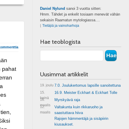
Daniel Nylund
sanoi
3 vuotta sitten:
Hmm. Tähdet ja enkelit tosiaam menevät vähän
sekaisin Raamatun mytologiassa....
⌊
Tietäjiä ja vainoharhoja
Hae teoblogista
kommenttia
ään
n pahat
Uusimmat artikkelit
erran
ja
19. joulu
7.0. Joulukertomus lapsille sanoitettuna
15.
16.9. Meister Eckhart & Eckhart Tolle
nes
heinä
16.
Myrskyävä raja
a
maalis
12.
Valtakunta kuin rikkaruoho ja
tien,
maalis
saastuttava hiiva
Rajojen hämmentäjä ja sisäpiirin
Siksi
kiusaukset.