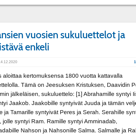
nsien vuosien sukuluettelot ja
stävä enkeli
4.12.2020
1
 aloittaa kertomuksensa 1800 vuotta kattavalla
ttelolla. Tämä on Jeesuksen Kristuksen, Daavidin P
in jälkeläisen, sukuluettelo: [1] Abrahamille syntyi I
yntyi Jaakob. Jaakobille syntyivät Juuda ja tämän velj
e ja Tamarille syntyivät Peres ja Serah. Serahille syn
 jolle syntyi Ram. Ramille syntyi Amminadab,
abille Nahson ja Nahsonille Salma. Salmalle ja Rah