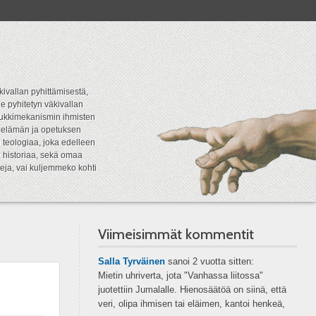
kivallan pyhittämisestä,
e pyhitetyn väkivallan
tipukkimekanismin ihmisten
n elämän ja opetuksen
 teologiaa, joka edelleen
a historiaa, sekä omaa
eja, vai kuljemmeko kohti
Viimeisimmät kommentit
Salla Tyrväinen
sanoi
2 vuotta sitten:
Mietin uhriverta, jota "Vanhassa liitossa"
juotettiin Jumalalle. Hienosäätöä on siinä, että
veri, olipa ihmisen tai eläimen, kantoi henkeä,