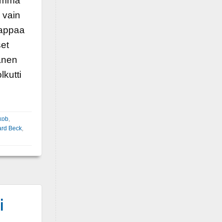
lemma
 vain
 tappaa
set
hänen
lkutti
kob
,
ard Beck
,
i