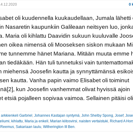
4.12.2020
0 
sabet oli kuudennella kuukaudellaan, Jumala lähetti 
in Nasaretin kaupunkiin Galileaan neitsyen luo, jonk
ia. Maria oli kihlattu Daavidin sukuun kuuluvalle Joose
nen oikea nimensä oli Mooseksen siskon mukaan Mi
 me tunnemme hänet Mariana. Mitään muuta emme 
aan tiedäkään. Hän tuli tunnetuksi vain tuntemattoma
 miehensä Joosefin kautta ja synnyttämänsä esiko
en kautta. Vanha papin vaimo Elisabet oli toiminut
jänä[2], kun Joosefin vanhemmat olivat hyvissä ajoin
t etsiä pojalleen sopivaa vaimoa. Sellainen pitäisi ol
:
arkkienkeli Garbriel
,
Johannes Kastajan syntymä
,
John Shelby Spong
,
Josef
,
Jose
eliumi
,
kihlattu
,
Maria ja enkeli
,
Marian kiitosvirsi
,
naisten vertaistuki
,
Richard A Hor
a Reemus
,
Sakariaan laulu
,
Witherington III Ben.