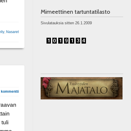
ien
Mimeettinen tartuntatilasto
Sivulatauksia sitten 26.1.2009
lly
,
Nasaret
 kommentti
raavan
tain
tuli