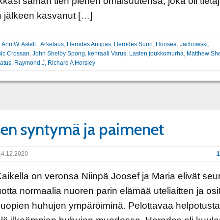
kasi saman tien pienen omaisuutensa, joka oli tietäj
n jälkeen kasvanut […]
:
Ann W. Astell.
,
Arkelaus
,
Herodes Antipas
,
Herodes Suuri
,
Hoosea
,
Jachowski
,
ic Crossan
,
John Shelby Spong
,
kenraali Varus
,
Lasten joukkomurha
,
Matthew She
latus
,
Raymond J
,
Richard A Horsley
en syntymä ja paimenet
4.12.2020
1
la on veronsa Niinpä Joosef ja Maria elivät seu
uotta normaalia nuoren parin elämää uteliaitten ja osit
opien huhujen ympäröiminä. Pelottavaa helpotusta 