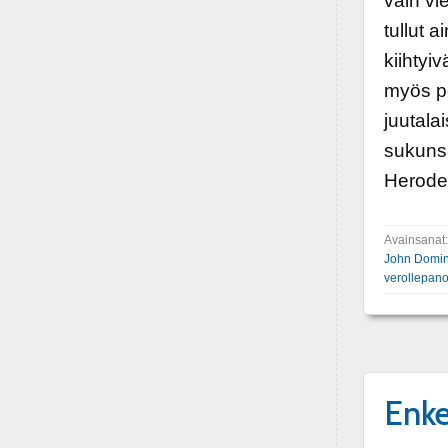
vain v
tullut 
kiihtyi
myös po
juutala
sukunsa
Herodek
Avainsanat
John Domin
verollepan
Enkel