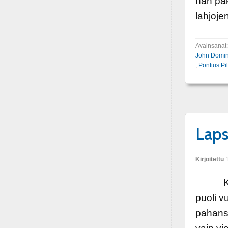
hän pak
lahjoje
Avainsanat
John Domin
,
Pontius Pi
Laps
Kirjoitettu
1
Kaikel
puoli v
pahansu