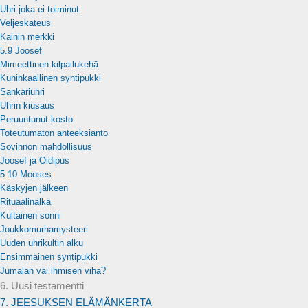
Uhri joka ei toiminut
Veljeskateus
Kainin merkki
5.9 Joosef
Mimeettinen kilpailukehä
Kuninkaallinen syntipukki
Sankariuhri
Uhrin kiusaus
Peruuntunut kosto
Toteutumaton anteeksianto
Sovinnon mahdollisuus
Joosef ja Oidipus
5.10 Mooses
Käskyjen jälkeen
Rituaalinälkä
Kultainen sonni
Joukkomurhamysteeri
Uuden uhrikultin alku
Ensimmäinen syntipukki
Jumalan vai ihmisen viha?
6. Uusi testamentti
7. JEESUKSEN ELÄMÄNKERTA