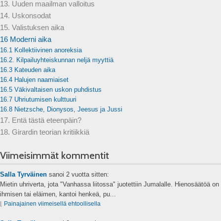
13. Uuden maailman valloitus
14. Uskonsodat
15. Valistuksen aika
16 Moderni aika
16.1 Kollektiivinen anoreksia
16.2. Kilpailuyhteiskunnan neljä myyttiä
16.3 Kateuden aika
16.4 Halujen naamiaiset
16.5 Väkivaltaisen uskon puhdistus
16.7 Uhriutumisen kulttuuri
16.8 Nietzsche, Dionysos, Jeesus ja Jussi
17. Entä tästä eteenpäin?
18. Girardin teorian kritiikkiä
Viimeisimmät kommentit
Salla Tyrväinen
sanoi
2 vuotta sitten:
Mietin uhriverta, jota "Vanhassa liitossa" juotettiin Jumalalle. Hienosäätöä on s
ihmisen tai eläimen, kantoi henkeä, pu...
⌊
Painajainen viimeisellä ehtoollisella