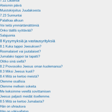
7.22 Lauantai
Ateismin päivä
Muistokirjoitus Juudaksesta
7.23 Sunnuntai
Palatkaa alkuun
Voi teitä ymmärtämättömiä
Onko täällä syötävää?
Salajuonia
8 Kysymyksiä ja vastausyrityksiä
8.1 Kuka tappoi Jeesuksen?
Roomalaiset vai juutalaiset?
Jumalako tappoi tai tapatti?
Olitko sinä siellä?
8.2 Provosoiko Jeesus oman kuolemansa?
8.3 Miksi Jeesus kuoli?
8.4 Mitä se kertoo meistä?
Olemme osallisia
Olemme melkein sokeita
Me keksimme verellä sovittamisen
Jeesus paljasti meidät itsellemme.
8.5 Mitä se kertoo Jumalasta?
Hän on uhrautuva
Hän on väkivallaton