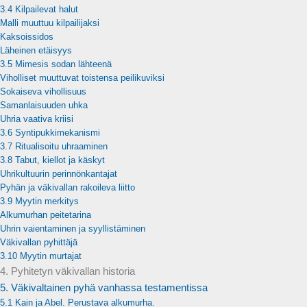
3.4 Kilpailevat halut
Malli muuttuu kilpailijaksi
Kaksoissidos
Läheinen etäisyys
3.5 Mimesis sodan lähteenä
Viholliset muuttuvat toistensa peilikuviksi
Sokaiseva vihollisuus
Samanlaisuuden uhka
Uhria vaativa kriisi
3.6 Syntipukkimekanismi
3.7 Ritualisoitu uhraaminen
3.8 Tabut, kiellot ja käskyt
Uhrikultuurin perinnönkantajat
Pyhän ja väkivallan rakoileva liitto
3.9 Myytin merkitys
Alkumurhan peitetarina
Uhrin vaientaminen ja syyllistäminen
Väkivallan pyhittäjä
3.10 Myytin murtajat
4. Pyhitetyn väkivallan historia
5. Väkivaltainen pyhä vanhassa testamentissa
5.1 Kain ja Abel. Perustava alkumurha.