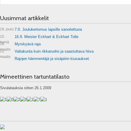
Uusimmat artikkelit
19. joulu
7.0. Joulukertomus lapsille sanoitettuna
15.
16.9. Meister Eckhart & Eckhart Tolle
heinä
16.
Myrskyävä raja
maalis
12.
Valtakunta kuin rikkaruoho ja saastuttava hiiva
maalis
Rajojen hämmentäjä ja sisäpiirin kiusaukset.
Mimeettinen tartuntatilasto
Sivulatauksia sitten 26.1.2009