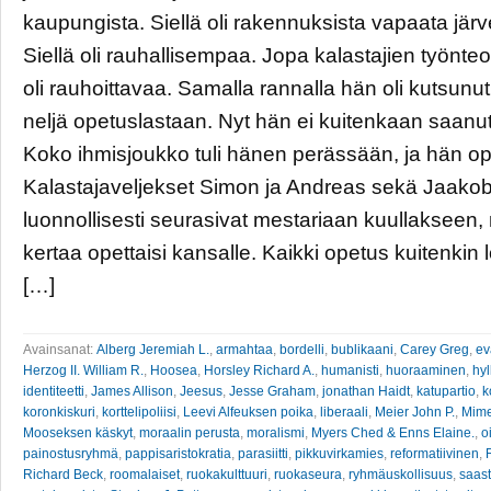
kaupungista. Siellä oli rakennuksista vapaata järv
Siellä oli rauhallisempaa. Jopa kalastajien työnt
oli rauhoittavaa. Samalla rannalla hän oli kutsun
neljä opetuslastaan. Nyt hän ei kuitenkaan saanut
Koko ihmisjoukko tuli hänen perässään, ja hän ope
Kalastajaveljekset Simon ja Andreas sekä Jaako
luonnollisesti seurasivat mestariaan kuullakseen, 
kertaa opettaisi kansalle. Kaikki opetus kuitenkin
[…]
Avainsanat:
Alberg Jeremiah L.
,
armahtaa
,
bordelli
,
bublikaani
,
Carey Greg
,
ev
Herzog II. William R.
,
Hoosea
,
Horsley Richard A.
,
humanisti
,
huoraaminen
,
hy
identiteetti
,
James Allison
,
Jeesus
,
Jesse Graham
,
jonathan Haidt
,
katupartio
,
k
koronkiskuri
,
korttelipoliisi
,
Leevi Alfeuksen poika
,
liberaali
,
Meier John P.
,
Mime
Mooseksen käskyt
,
moraalin perusta
,
moralismi
,
Myers Ched & Enns Elaine.
,
o
painostusryhmä
,
pappisaristokratia
,
parasiitti
,
pikkuvirkamies
,
reformatiivinen
,
Richard Beck
,
roomalaiset
,
ruokakulttuuri
,
ruokaseura
,
ryhmäuskollisuus
,
saas