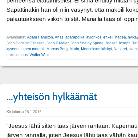
perheensä elättämiseksi. Ei siinä ehditty mitään syv
Sapattinakin hän oli niin väsynyt, että makoili kok
palautuakseen viikon töistä. Marialla taas oli oppi
Avainsanat:
Adam Hamilton
,
Ahas
,
äpäräpoika
,
aviorikos
,
enkeli
,
häpeä
,
hylkä
John Dominic Crossan
,
John P Meier
,
John Shelby Spong
,
Joosef
,
Joseph Rat
kyseenalainen moraali
,
Marcus Borg
,
Maria
,
Mooseksen käskyt
,
Nasaret
,
skand
uskottomuus
,
Walter Wink
…yhteisön hylkäämät
Kirjoitettu
28.1.2016
”Jeesus lähti sitten taas järven rantaan. Kapernaum
järven rannalla, joten Jeesus lähti taas vähän k