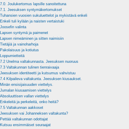
7.0. Joulukertomus lapsille sanoitettuna
7.1. Jeesuksen syntymäkertomukset
Tuhansien vuosien sukuluettelot ja mykistävä enkeli
Enkeli tuli kylään ja naisten vertaistuki
Joosefin valinta
Lapsen syntymä ja paimenet
Lapsen nimeäminen ja sitten naimisiin
Tietäjiä ja vainoharhoja
Pakolaisuus ja kotiutus
Loppumietteitä
7.2 Unelma valtakunnasta. Jeesuksen nuoruus
7.3 Valtakunnan tulinen tienraivaaja
Jeesuksen identiteetti ja kutsumus vahvistuu
7.4 Kilpaileva valtakunta. Jeesuksen kiusaukset.
Minän ensisijaisuuden viettelys.
Jumalan kiusaamisen viettelys
Absoluuttisen vallan viettelys
Enkeleitä ja perkeleitä, onko heitä?
7.5 Valtakunnan aakkoset
Jeesuksen vai Johanneksen valtakunta?
Pettää valtakunnan odottajat
Kutsuu ensimmäiset seuraajat