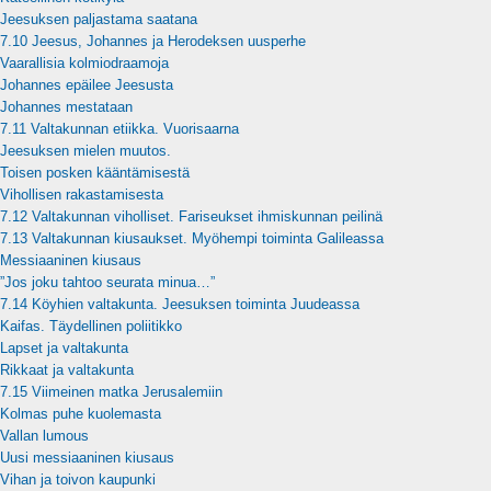
Jeesuksen paljastama saatana
7.10 Jeesus, Johannes ja Herodeksen uusperhe
Vaarallisia kolmiodraamoja
Johannes epäilee Jeesusta
Johannes mestataan
7.11 Valtakunnan etiikka. Vuorisaarna
Jeesuksen mielen muutos.
Toisen posken kääntämisestä
Vihollisen rakastamisesta
7.12 Valtakunnan viholliset. Fariseukset ihmiskunnan peilinä
7.13 Valtakunnan kiusaukset. Myöhempi toiminta Galileassa
Messiaaninen kiusaus
”Jos joku tahtoo seurata minua…”
7.14 Köyhien valtakunta. Jeesuksen toiminta Juudeassa
Kaifas. Täydellinen poliitikko
Lapset ja valtakunta
Rikkaat ja valtakunta
7.15 Viimeinen matka Jerusalemiin
Kolmas puhe kuolemasta
Vallan lumous
Uusi messiaaninen kiusaus
Vihan ja toivon kaupunki