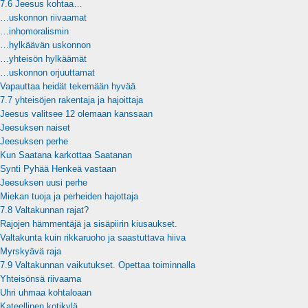
7.6 Jeesus kohtaa…
…uskonnon riivaamat
…inhomoralismin
…hylkäävän uskonnon
…yhteisön hylkäämät
…uskonnon orjuuttamat
Vapauttaa heidät tekemään hyvää
7.7 yhteisöjen rakentaja ja hajoittaja
Jeesus valitsee 12 olemaan kanssaan
Jeesuksen naiset
Jeesuksen perhe
Kun Saatana karkottaa Saatanan
Synti Pyhää Henkeä vastaan
Jeesuksen uusi perhe
Miekan tuoja ja perheiden hajottaja
7.8 Valtakunnan rajat?
Rajojen hämmentäjä ja sisäpiirin kiusaukset.
Valtakunta kuin rikkaruoho ja saastuttava hiiva
Myrskyävä raja
7.9 Valtakunnan vaikutukset. Opettaa toiminnalla
Yhteisönsä riivaama
Uhri uhmaa kohtaloaan
Kateellinen kotikylä