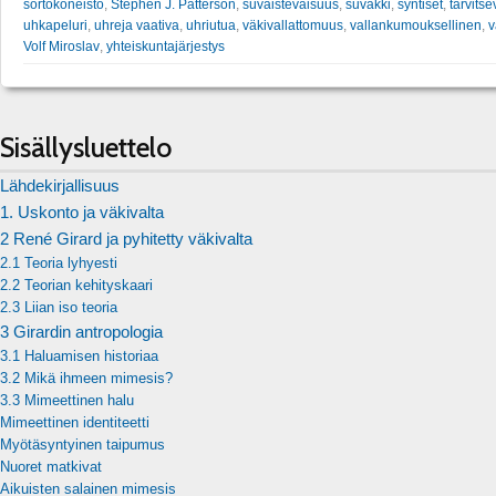
sortokoneisto
,
Stephen J. Patterson
,
suvaistevaisuus
,
suvakki
,
syntiset
,
tarvits
uhkapeluri
,
uhreja vaativa
,
uhriutua
,
väkivallattomuus
,
vallankumouksellinen
,
v
Volf Miroslav
,
yhteiskuntajärjestys
Sisällysluettelo
Lähdekirjallisuus
1. Uskonto ja väkivalta
2 René Girard ja pyhitetty väkivalta
2.1 Teoria lyhyesti
2.2 Teorian kehityskaari
2.3 Liian iso teoria
3 Girardin antropologia
3.1 Haluamisen historiaa
3.2 Mikä ihmeen mimesis?
3.3 Mimeettinen halu
Mimeettinen identiteetti
Myötäsyntyinen taipumus
Nuoret matkivat
Aikuisten salainen mimesis