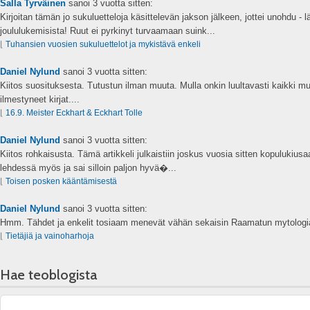
Salla Tyrväinen
sanoi
3 vuotta sitten:
Kirjoitan tämän jo sukuluetteloja käsittelevän jakson jälkeen, jottei unohdu - 
joululukemisista! Ruut ei pyrkinyt turvaamaan suink...
⌊
Tuhansien vuosien sukuluettelot ja mykistävä enkeli
Daniel Nylund
sanoi
3 vuotta sitten:
Kiitos suosituksesta. Tutustun ilman muuta. Mulla onkin luultavasti kaikki mu
ilmestyneet kirjat....
⌊
16.9. Meister Eckhart & Eckhart Tolle
Daniel Nylund
sanoi
3 vuotta sitten:
Kiitos rohkaisusta. Tämä artikkeli julkaistiin joskus vuosia sitten kopulukius
lehdessä myös ja sai silloin paljon hyvä�...
⌊
Toisen posken kääntämisestä
Daniel Nylund
sanoi
3 vuotta sitten:
Hmm. Tähdet ja enkelit tosiaam menevät vähän sekaisin Raamatun mytologia
⌊
Tietäjiä ja vainoharhoja
Hae teoblogista