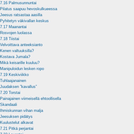
7.16 Palmusunnuntai
Pilatus saapuu hevoskulkueessa
Jeesus ratsastaa aasilla
Pyhitetyn väkivallan keskus
7.17 Maanantai
Rosvojen luolassa
7.18 Tiistai
Velvoittava anteeksianto
Kenen valtuuksilla?
Kostava Jumala?
Mikä keisarille kuuluu?
Manipuloidun lesken ropo
7.19 Keskiviikko
Tuhlaajanainen
Juudaksen ”kavallus”
7.20 Torstai
Painajainen viimeisellä ehtoollisella
Skandaali
Ihmiskunnan vihan malja
Jeesuksen pidätys
Kuulustelut alkavat
7.21 Pitkä perjantai