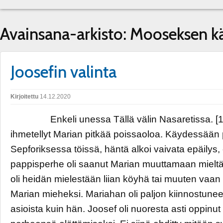
Avainsana-arkisto:
Mooseksen k
Joosefin valinta
Kirjoitettu
14.12.2020
Enkeli unessa Tällä välin Nasaretissa. [1] 
ihmetellyt Marian pitkää poissaoloa. Käydessään p
Sepforiksessa töissä, häntä alkoi vaivata epäilys, 
pappisperhe oli saanut Marian muuttamaan mielt
oli heidän mielestään liian köyhä tai muuten vaa
Marian mieheksi. Mariahan oli paljon kiinnostun
asioista kuin hän. Joosef oli nuoresta asti oppinu