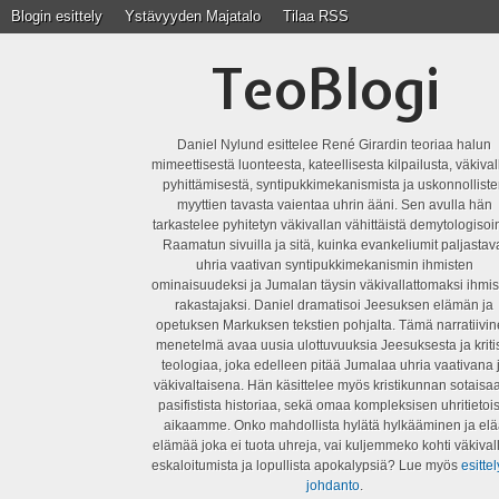
Blogin esittely
Ystävyyden Majatalo
Tilaa RSS
TeoBlogi
Daniel Nylund esittelee René Girardin teoriaa halun
mimeettisestä luonteesta, kateellisesta kilpailusta, väkiva
pyhittämisestä, syntipukkimekanismista ja uskonnollist
myyttien tavasta vaientaa uhrin ääni. Sen avulla hän
tarkastelee pyhitetyn väkivallan vähittäistä demytologisoin
Raamatun sivuilla ja sitä, kuinka evankeliumit paljastav
uhria vaativan syntipukkimekanismin ihmisten
ominaisuudeksi ja Jumalan täysin väkivallattomaksi ihmis
rakastajaksi. Daniel dramatisoi Jeesuksen elämän ja
opetuksen Markuksen tekstien pohjalta. Tämä narratiivi
menetelmä avaa uusia ulottuvuuksia Jeesuksesta ja kriti
teologiaa, joka edelleen pitää Jumalaa uhria vaativana 
väkivaltaisena. Hän käsittelee myös kristikunnan sotaisaa
pasifistista historiaa, sekä omaa kompleksisen uhritietois
aikaamme. Onko mahdollista hylätä hylkääminen ja elä
elämää joka ei tuota uhreja, vai kuljemmeko kohti väkival
eskaloitumista ja lopullista apokalypsiä? Lue myös
esittel
johdanto
.