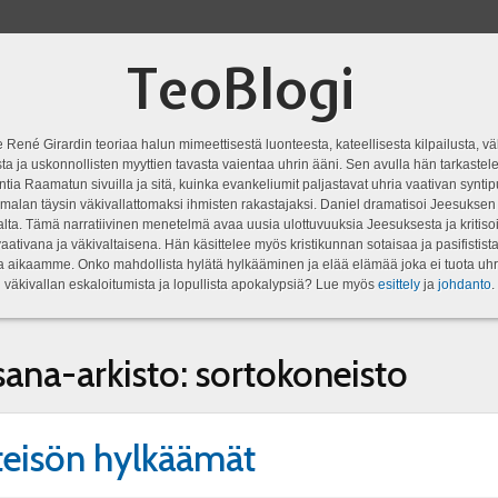
TeoBlogi
 René Girardin teoriaa halun mimeettisestä luonteesta, kateellisesta kilpailusta, vä
a ja uskonnollisten myyttien tavasta vaientaa uhrin ääni. Sen avulla hän tarkastele
ntia Raamatun sivuilla ja sitä, kuinka evankeliumit paljastavat uhria vaativan syn
malan täysin väkivallattomaksi ihmisten rakastajaksi. Daniel dramatisoi Jeesukse
lta. Tämä narratiivinen menetelmä avaa uusia ulottuvuuksia Jeesuksesta ja kritisoi
aativana ja väkivaltaisena. Hän käsittelee myös kristikunnan sotaisaa ja pasifistist
ta aikaamme. Onko mahdollista hylätä hylkääminen ja elää elämää joka ei tuota uhr
väkivallan eskaloitumista ja lopullista apokalypsiä? Lue myös
esittely
ja
johdanto
.
sana-arkisto:
sortokoneisto
eisön hylkäämät