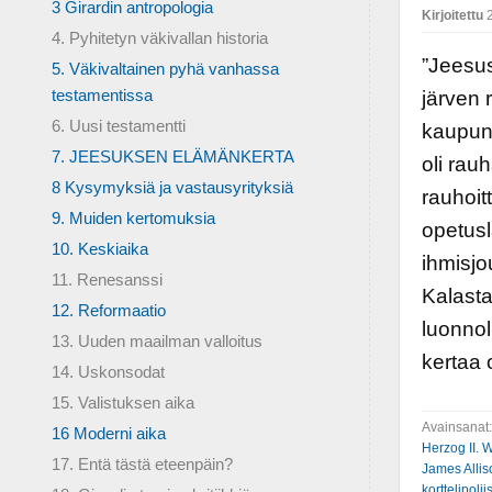
3 Girardin antropologia
Kirjoitettu
2
4. Pyhitetyn väkivallan historia
”Jeesus
5. Väkivaltainen pyhä vanhassa
testamentissa
järven 
6. Uusi testamentti
kaupung
7. JEESUKSEN ELÄMÄNKERTA
oli rau
8 Kysymyksiä ja vastausyrityksiä
rauhoit
9. Muiden kertomuksia
opetusl
10. Keskiaika
ihmisjo
11. Renesanssi
Kalasta
12. Reformaatio
luonnol
13. Uuden maailman valloitus
kertaa 
14. Uskonsodat
15. Valistuksen aika
Avainsanat
16 Moderni aika
Herzog II. W
17. Entä tästä eteenpäin?
James Allis
korttelipoliis