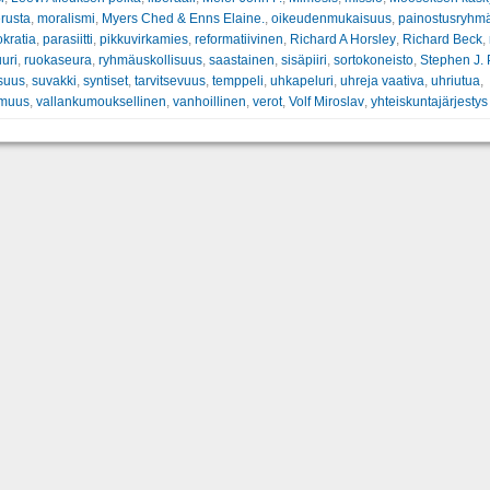
rusta
,
moralismi
,
Myers Ched & Enns Elaine.
,
oikeudenmukaisuus
,
painostusryhm
okratia
,
parasiitti
,
pikkuvirkamies
,
reformatiivinen
,
Richard A Horsley
,
Richard Beck
,
uuri
,
ruokaseura
,
ryhmäuskollisuus
,
saastainen
,
sisäpiiri
,
sortokoneisto
,
Stephen J. 
suus
,
suvakki
,
syntiset
,
tarvitsevuus
,
temppeli
,
uhkapeluri
,
uhreja vaativa
,
uhriutua
,
omuus
,
vallankumouksellinen
,
vanhoillinen
,
verot
,
Volf Miroslav
,
yhteiskuntajärjestys