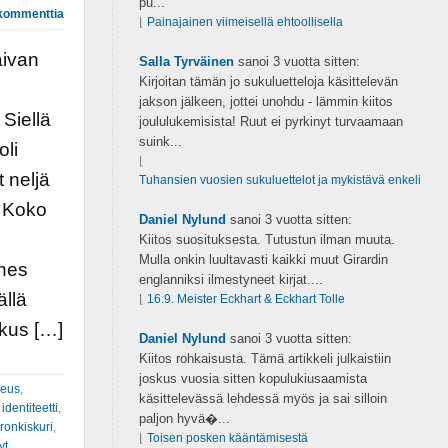
pu...
kommenttia
⌊
Painajainen viimeisellä ehtoollisella
aivan
Salla Tyrväinen
sanoi
3 vuotta sitten:
Kirjoitan tämän jo sukuluetteloja käsittelevän
jakson jälkeen, jottei unohdu - lämmin kiitos
 Siellä
joululukemisista! Ruut ei pyrkinyt turvaamaan
suink...
oli
⌊
 neljä
Tuhansien vuosien sukuluettelot ja mykistävä enkeli
. Koko
Daniel Nylund
sanoi
3 vuotta sitten:
Kiitos suosituksesta. Tutustun ilman muuta.
Mulla onkin luultavasti kaikki muut Girardin
nnes
englanniksi ilmestyneet kirjat....
ällä
⌊
16.9. Meister Eckhart & Eckhart Tolle
skus […]
Daniel Nylund
sanoi
3 vuotta sitten:
Kiitos rohkaisusta. Tämä artikkeli julkaistiin
joskus vuosia sitten kopulukiusaamista
seus
,
käsittelevässä lehdessä myös ja sai silloin
,
identiteetti
,
paljon hyvä�...
ronkiskuri
,
⌊
Toisen posken kääntämisestä
yt
,