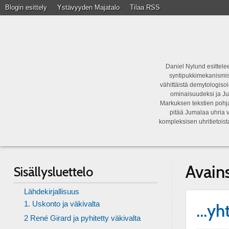
Blogin esittely
Ystävyyden Majatalo
Tilaa RSS
Daniel Nylund esittelee
syntipukkimekanismist
vähittäistä demytologisoi
ominaisuudeksi ja Ju
Markuksen tekstien pohja
pitää Jumalaa uhria v
kompleksisen uhritietois
Avain
Sisällysluettelo
Lähdekirjallisuus
1. Uskonto ja väkivalta
…yht
2 René Girard ja pyhitetty väkivalta