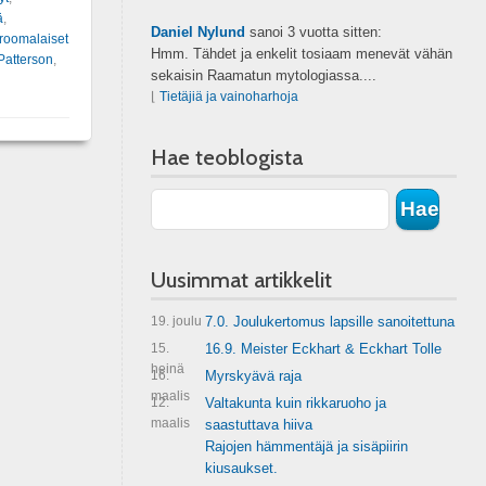
ä
,
Daniel Nylund
sanoi
3 vuotta sitten:
roomalaiset
Hmm. Tähdet ja enkelit tosiaam menevät vähän
Patterson
,
sekaisin Raamatun mytologiassa....
⌊
Tietäjiä ja vainoharhoja
Hae teoblogista
Uusimmat artikkelit
19. joulu
7.0. Joulukertomus lapsille sanoitettuna
15.
16.9. Meister Eckhart & Eckhart Tolle
heinä
16.
Myrskyävä raja
maalis
12.
Valtakunta kuin rikkaruoho ja
maalis
saastuttava hiiva
Rajojen hämmentäjä ja sisäpiirin
kiusaukset.