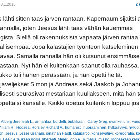
8.1.2016
2 
 lähti sitten taas järven rantaan. Kapernaum sijaitsi 
rannalla, joten Jeesus lähti taas vähän kauemmas
ista. Siellä oli rakennuksista vapaata järven rantaa.
hallisempaa. Jopa kalastajien työnteon katseleminen 
tavaa. Samalla rannalla hän oli kutsunut ensimmäiset
astaan. Nyt hän ei kuitenkaan saanut olla rauhassa
ukko tuli hänen perässään, ja hän opetti heitä.
javeljekset Simon ja Andreas sekä Jaakob ja Joha
lisesti seurasivat mestariaan kuullakseen, mitä hän t
opettaisi kansalle. Kaikki opetus kuitenkin loppuu jo
:
Alberg Jeremiah L.
,
armahtaa
,
bordelli
,
bublikaani
,
Carey Greg
,
evankeliumi
,
Fari
illiam R.
,
Hoosea
,
Horsley Richard A.
,
humanisti
,
huoraaminen
,
hylkäävyys
,
hylkiö
on
,
Jeesus
,
Jesse Graham
,
jonathan Haidt
,
katupartio
,
konservatiivi
,
koreografia
,
ko
i
,
Leevi Alfeuksen poika
,
liberaali
,
Meier John P.
,
Mimesis
,
missio
,
Mooseksen käsk