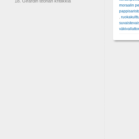
18. Girardin teorian kritiikkiä
moraalin pe
pappisarist
,
ruokakultt
suvaistevai
väkivallatt