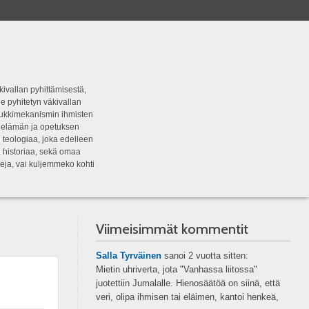
kivallan pyhittämisestä,
e pyhitetyn väkivallan
tipukkimekanismin ihmisten
n elämän ja opetuksen
 teologiaa, joka edelleen
a historiaa, sekä omaa
eja, vai kuljemmeko kohti
Viimeisimmät kommentit
Salla Tyrväinen
sanoi
2 vuotta sitten:
Mietin uhriverta, jota "Vanhassa liitossa"
juotettiin Jumalalle. Hienosäätöä on siinä, että
veri, olipa ihmisen tai eläimen, kantoi henkeä,