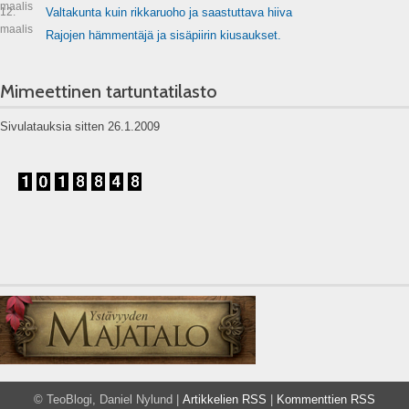
maalis
12.
Valtakunta kuin rikkaruoho ja saastuttava hiiva
maalis
Rajojen hämmentäjä ja sisäpiirin kiusaukset.
Mimeettinen tartuntatilasto
Sivulatauksia sitten 26.1.2009
© TeoBlogi, Daniel Nylund |
Artikkelien RSS
|
Kommenttien RSS