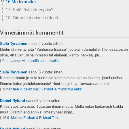
16 Moderni aika
17. Entä tästä eteenpäin?
18. Girardin teorian kritiikkiä
Viimeisimmät kommentit
Salla Tyrväinen
sanoi
2 vuotta sitten:
Mietin uhriverta, jota "Vanhassa liitossa" juotettiin Jumalalle. Hienosäätöä on
siinä, että veri, olipa ihmisen tai eläimen, kantoi henkeä, pu...
⌊
Painajainen viimeisellä ehtoollisella
Salla Tyrväinen
sanoi
3 vuotta sitten:
Kirjoitan tämän jo sukuluetteloja käsittelevän jakson jälkeen, jottei unohdu -
lämmin kiitos joululukemisista! Ruut ei pyrkinyt turvaamaan suink...
⌊
Tuhansien vuosien sukuluettelot ja mykistävä enkeli
Daniel Nylund
sanoi
3 vuotta sitten:
Kiitos suosituksesta. Tutustun ilman muuta. Mulla onkin luultavasti kaikki
muut Girardin englanniksi ilmestyneet kirjat....
⌊
16.9. Meister Eckhart & Eckhart Tolle