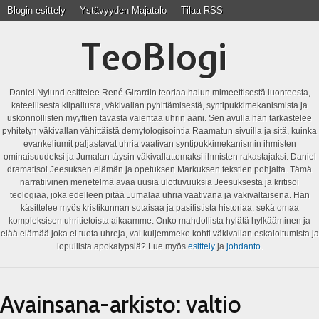
Blogin esittely
Ystävyyden Majatalo
Tilaa RSS
TeoBlogi
Daniel Nylund esittelee René Girardin teoriaa halun mimeettisestä luonteesta,
kateellisesta kilpailusta, väkivallan pyhittämisestä, syntipukkimekanismista ja
uskonnollisten myyttien tavasta vaientaa uhrin ääni. Sen avulla hän tarkastelee
pyhitetyn väkivallan vähittäistä demytologisointia Raamatun sivuilla ja sitä, kuinka
evankeliumit paljastavat uhria vaativan syntipukkimekanismin ihmisten
ominaisuudeksi ja Jumalan täysin väkivallattomaksi ihmisten rakastajaksi. Daniel
dramatisoi Jeesuksen elämän ja opetuksen Markuksen tekstien pohjalta. Tämä
narratiivinen menetelmä avaa uusia ulottuvuuksia Jeesuksesta ja kritisoi
teologiaa, joka edelleen pitää Jumalaa uhria vaativana ja väkivaltaisena. Hän
käsittelee myös kristikunnan sotaisaa ja pasifistista historiaa, sekä omaa
kompleksisen uhritietoista aikaamme. Onko mahdollista hylätä hylkääminen ja
elää elämää joka ei tuota uhreja, vai kuljemmeko kohti väkivallan eskaloitumista ja
lopullista apokalypsiä? Lue myös
esittely
ja
johdanto
.
Avainsana-arkisto:
valtio