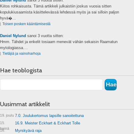
Daniel Nylund
sanoi
3 vuotta sitten:
Kiitos rohkaisusta. Tämä artikkeli julkaistiin joskus vuosia sitten
kopulukiusaamista käsittelevässä lehdessä myös ja sai silloin paljon
hyvä�...
⌊
Toisen posken kääntämisestä
Daniel Nylund
sanoi
3 vuotta sitten:
Hmm. Tähdet ja enkelit tosiaam menevät vähän sekaisin Raamatun
mytologiassa....
⌊
Tietäjiä ja vainoharhoja
Hae teoblogista
Uusimmat artikkelit
19. joulu
7.0. Joulukertomus lapsille sanoitettuna
15.
16.9. Meister Eckhart & Eckhart Tolle
heinä
16.
Myrskyävä raja