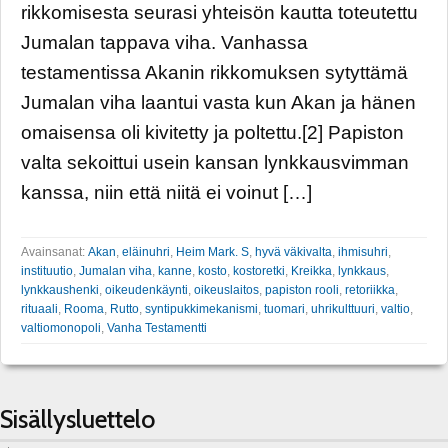
rikkomisesta seurasi yhteisön kautta toteutettu
Jumalan tappava viha. Vanhassa
testamentissa Akanin rikkomuksen sytyttämä
Jumalan viha laantui vasta kun Akan ja hänen
omaisensa oli kivitetty ja poltettu.[2] Papiston
valta sekoittui usein kansan lynkkausvimman
kanssa, niin että niitä ei voinut […]
Avainsanat:
Akan
,
eläinuhri
,
Heim Mark. S
,
hyvä väkivalta
,
ihmisuhri
,
instituutio
,
Jumalan viha
,
kanne
,
kosto
,
kostoretki
,
Kreikka
,
lynkkaus
,
lynkkaushenki
,
oikeudenkäynti
,
oikeuslaitos
,
papiston rooli
,
retoriikka
,
rituaali
,
Rooma
,
Rutto
,
syntipukkimekanismi
,
tuomari
,
uhrikulttuuri
,
valtio
,
valtiomonopoli
,
Vanha Testamentti
Sisällysluettelo