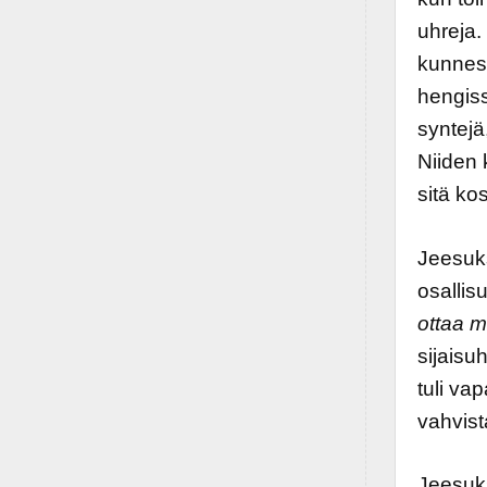
uhreja.
kunnes 
hengiss
syntejä
Niiden
sitä k
Jeesuk
osalli
ottaa m
sijaisu
tuli va
vahvist
Jeesuks