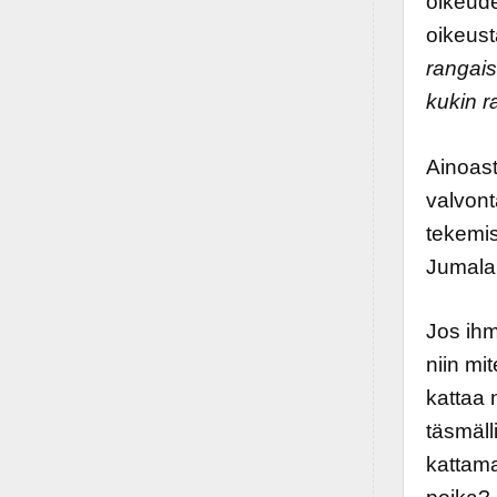
oikeud
oikeust
rangais
kukin r
Ainoast
valvont
tekemis
Jumala 
Jos ihm
niin mi
kattaa 
täsmäll
kattama