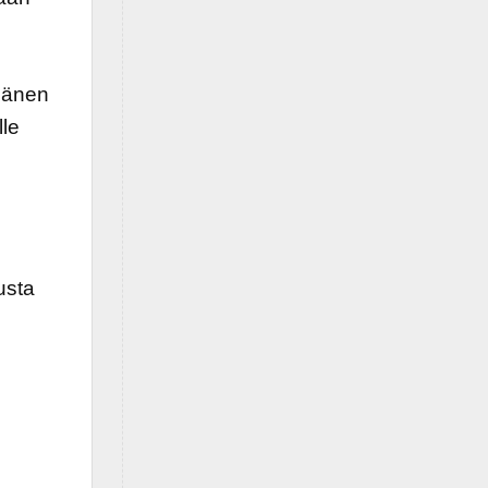
änen
le
usta
,