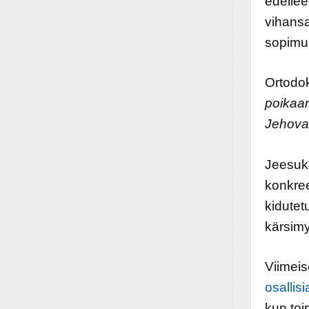
edellee
vihansa 
sopimuk
Ortodo
poikaan
Jehova
Jeesuks
konkree
kidutet
kärsimy
Viimeis
osallis
kun toi