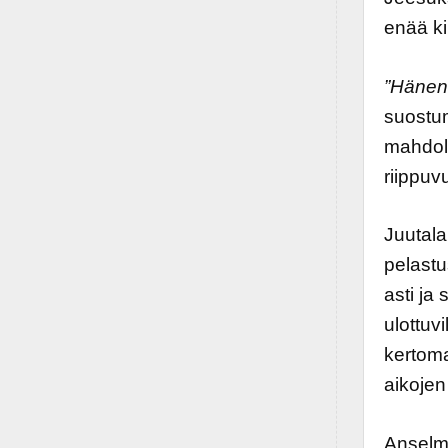
enää ki
”Hänen
suostu
mahdol
riippuv
Juutala
pelastu
asti ja
ulottuv
kertoma
aikojen 
Anselm