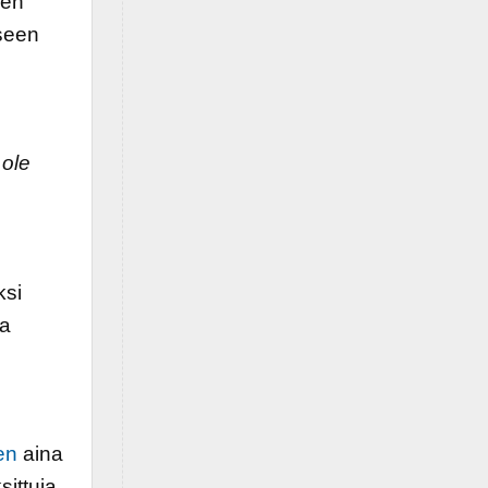
en
iseen
 ole
ksi
ja
en
aina
sittuja