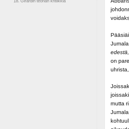
Abbansa
18. Girardin teorian kritiikkiä
johdonm
voidaks
Pääsiäi
Jumala
edestä,
on pare
uhrista
Joissak
joissak
mutta r
Jumala 
kohtuul