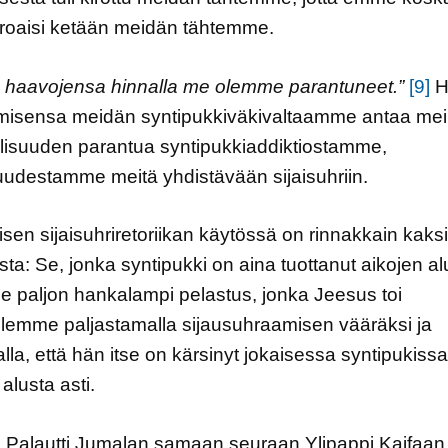
roaisi ketään meidän tähtemme.
 haavojensa hinnalla me olemme parantuneet.”
[9]
H
misensa meidän syntipukkiväkivaltaamme antaa meil
lisuuden parantua syntipukkiaddiktiostamme,
uudestamme meitä yhdistävään sijaisuhriin.
isen sijaisuhriretoriikan käytössä on rinnakkain kaksi
sta: Se, jonka syntipukki on aina tuottanut aikojen al
 se paljon hankalampi pelastus, jonka Jeesus toi
illemme paljastamalla sijausuhraamisen vääräksi ja
lla, että hän itse on kärsinyt jokaisessa syntipukissa
alusta asti.
 Palautti Jumalan samaan seuraan Ylipappi Kaifaan