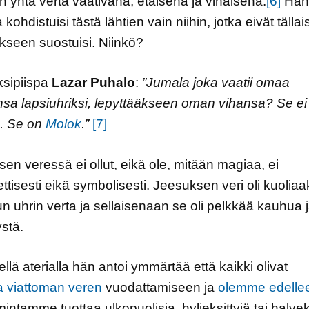
n yhtä verta vaativana, etäisenä ja vihaisena.
[6]
Hän
kohdistuisi tästä lähtien vain niihin, jotka eivät tälla
seen suostuisi. Niinkö?
ksipiispa
Lazar Puhalo
:
”Jumala joka vaatii omaa
sa lapsiuhriksi, lepyttääkseen oman vihansa? Se ei
. Se on
Molok
.”
[7]
en veressä ei ollut, eikä ole, mitään magiaa, ei
ttisesti eikä symbolisesti. Jeesuksen veri oli kuoliaa
un uhrin verta ja sellaisenaan se oli pelkkää kauhua 
stä.
ellä aterialla hän antoi ymmärtää että kaikki olivat
ia viattoman veren
vuodattamiseen ja
olemme edelle
mintamme tuottaa ulkopuolisia, hyljeksittyjä tai halvek