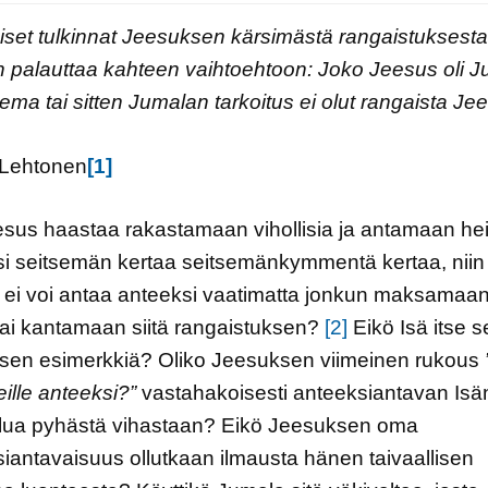
iset tulkinnat Jeesuksen kärsimästä rangaistuksesta
 palauttaa kahteen vaihtoehtoon: Joko Jeesus oli 
ema tai sitten Jumalan tarkoitus ei olut rangaista Je
Lehtonen
[1]
sus haastaa rakastamaan vihollisia ja antamaan hei
i seitsemän kertaa seitsemänkymmentä kertaa, niin
ei voi antaa anteeksi vaatimatta jonkun maksamaan 
tai kantamaan siitä rangaistuksen?
[2]
Eikö Isä itse 
sen esimerkkiä? Oliko Jeesuksen viimeinen rukous
ille anteeksi?”
vastahakoisesti anteeksiantavan Isä
elua pyhästä vihastaan? Eikö Jeesuksen oma
iantavaisuus ollutkaan ilmausta hänen taivaallisen