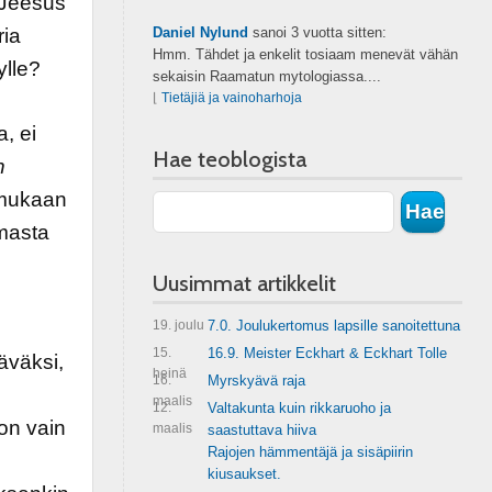
 Jeesus
ria
Daniel Nylund
sanoi
3 vuotta sitten:
Hmm. Tähdet ja enkelit tosiaam menevät vähän
ylle?
sekaisin Raamatun mytologiassa....
⌊
Tietäjiä ja vainoharhoja
, ei
Hae teoblogista
n
 mukaan
omasta
Uusimmat artikkelit
19. joulu
7.0. Joulukertomus lapsille sanoitettuna
15.
16.9. Meister Eckhart & Eckhart Tolle
täväksi,
heinä
16.
Myrskyävä raja
maalis
12.
Valtakunta kuin rikkaruoho ja
on vain
maalis
saastuttava hiiva
Rajojen hämmentäjä ja sisäpiirin
kiusaukset.