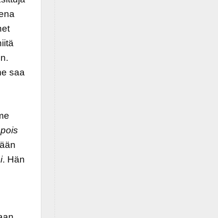
sena
net
iitä
n.
me saa
mme
 pois
mään
i
. Hän
kaan