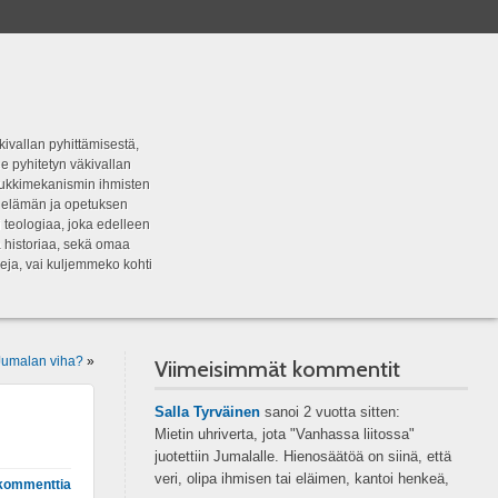
kivallan pyhittämisestä,
e pyhitetyn väkivallan
tipukkimekanismin ihmisten
n elämän ja opetuksen
 teologiaa, joka edelleen
a historiaa, sekä omaa
eja, vai kuljemmeko kohti
Jumalan viha?
»
Viimeisimmät kommentit
Salla Tyrväinen
sanoi
2 vuotta sitten:
Mietin uhriverta, jota "Vanhassa liitossa"
juotettiin Jumalalle. Hienosäätöä on siinä, että
veri, olipa ihmisen tai eläimen, kantoi henkeä,
kommenttia