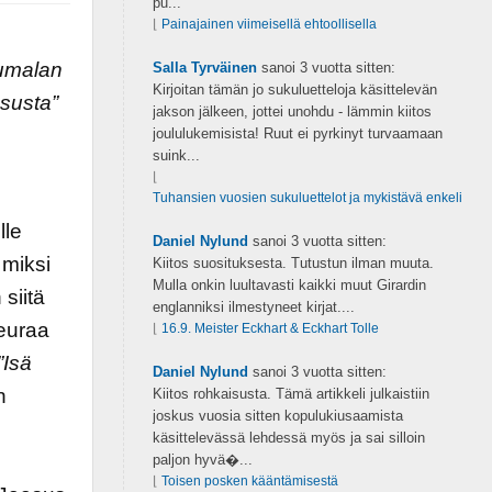
pu...
⌊
Painajainen viimeisellä ehtoollisella
Jumalan
Salla Tyrväinen
sanoi
3 vuotta sitten:
Kirjoitan tämän jo sukuluetteloja käsittelevän
esusta”
jakson jälkeen, jottei unohdu - lämmin kiitos
joululukemisista! Ruut ei pyrkinyt turvaamaan
suink...
⌊
Tuhansien vuosien sukuluettelot ja mykistävä enkeli
lle
Daniel Nylund
sanoi
3 vuotta sitten:
 miksi
Kiitos suosituksesta. Tutustun ilman muuta.
Mulla onkin luultavasti kaikki muut Girardin
siitä
englanniksi ilmestyneet kirjat....
seuraa
⌊
16.9. Meister Eckhart & Eckhart Tolle
”Isä
Daniel Nylund
sanoi
3 vuotta sitten:
n
Kiitos rohkaisusta. Tämä artikkeli julkaistiin
joskus vuosia sitten kopulukiusaamista
käsittelevässä lehdessä myös ja sai silloin
paljon hyvä�...
⌊
Toisen posken kääntämisestä