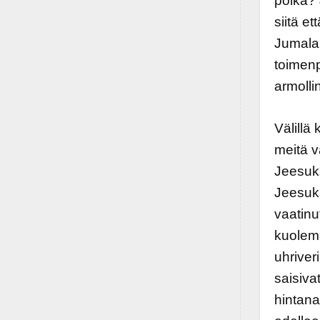
poika? 
siitä e
Jumala 
toimenp
armolli
Välillä
meitä 
Jeesuks
Jeesuks
vaatinu
kuolema 
uhriver
saisiva
hintana