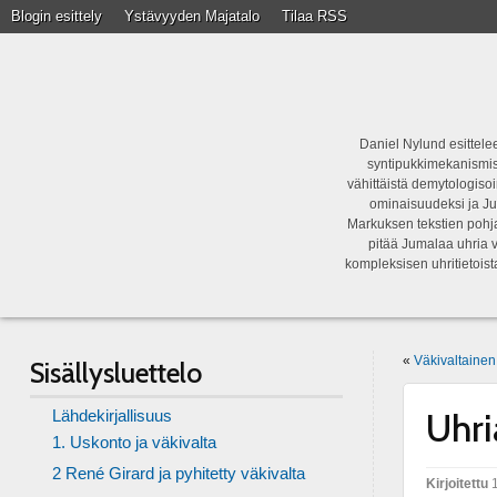
Blogin esittely
Ystävyyden Majatalo
Tilaa RSS
Daniel Nylund esittelee
syntipukkimekanismist
vähittäistä demytologisoi
ominaisuudeksi ja Ju
Markuksen tekstien pohja
pitää Jumalaa uhria v
kompleksisen uhritietois
«
Väkivaltaine
Sisällysluettelo
Lähdekirjallisuus
Uhri
1. Uskonto ja väkivalta
2 René Girard ja pyhitetty väkivalta
Kirjoitettu
1