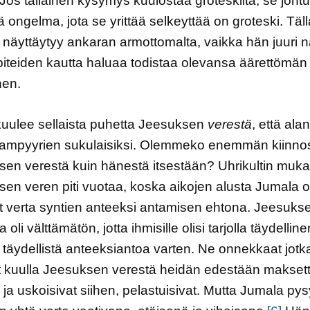
Jos tällainen kysymys kuulostaa groteskilta, se joht
ttä ongelma, jota se yrittää selkeyttää on groteski. Täl
näyttäytyy ankaran armottomalta, vaikka hän juuri 
iteiden kautta haluaa todistaa olevansa äärettömän
nen.
 kuulee sellaista puhetta Jeesuksen
verestä
, että alan
vampyyrien sukulaisiksi. Olemmeko enemmän kiinnos
en verestä kuin hänestä itsestään? Uhrikultin muk
en veren piti vuotaa, koska aikojen alusta Jumala 
t verta syntien anteeksi antamisen ehtona. Jeesuks
oli välttämätön, jotta ihmisille olisi tarjolla täydelline
i täydellistä anteeksiantoa varten. Ne onnekkaat jotk
t kuulla Jeesuksen verestä heidän edestään makset
 ja uskoisivat siihen, pelastuisivat. Mutta Jumala pys