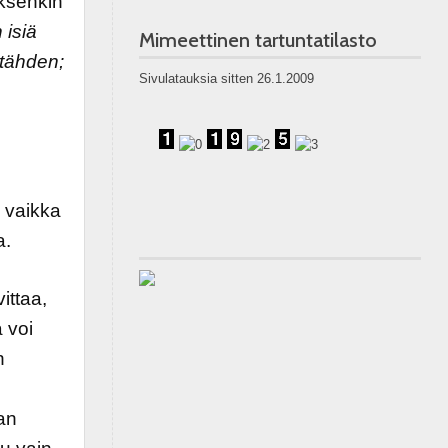
ksenkin
 isiä
Mimeettinen tartuntatilasto
 tähden;
Sivulatauksia sitten 26.1.2009
, vaikka
a.
ittaa,
 voi
n
an