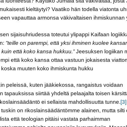
 luonteesta? Käyttikö Jumala sitä väkivaltaa, josta
ukaisesti kieltäytyi? Vaatiko hän todella viatonta uh
een vapauttaa armonsa väkivaltaisen ihmiskunnan 
sen sijaisuhriudessa toteutui ylipappi Kaifaan logiikka
n:
”teille on parempi, että yksi ihminen kuolee kansa
 kuin että koko kansa hukkuu.”
Jeesuksen logiikan
mpi että koko kansa ottaa vastuun jokaisesta viatt
, koska muuten koko ihmiskunta hukku
in peleissä, kuten jääkiekossa, rangaistus voidaan
in tapauksissa siirtää yhdeltä pelaajalta toisen kärsit
ikoslainsäädäntö ei sellaista mahdollisuutta tunne.
[3]
tuskin on rikoslainsäädäntömme alainen, mutta silti 
lista että teologian pitäisi vastata parhaimman