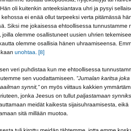
 Hän oli kuitenkin anteeksiantava uhri ja pysyi sellai
kehossa ei enää ollut tarpeeksi verta pitämässä hä
ä. Siksi me jokaisessa ehtoollisessa tunnustamme n
, joilla olemme osallistuneet uusien uhrien tekemisee
 kautta olemme osallisia hänen uhraamiseensa. Em
oskaan
unohtaa.
[8]
sen veri puhdistaa kun me ehtoollisessa tunnusta
suutemme sen vuodattamiseen.
”Jumalan karitsa joka
aailman synnit,”
on myös viittaus kakkien ymmärtä
hriuteen, jonka Jeesus on tullut
paljastamaan synniks
pauttamaan meidät kaikesta sijaisuhraamisesta, eikä
amaan sitä millään muotoa.
esta tuli kirottu meidän tähtemme, jotta emme kos