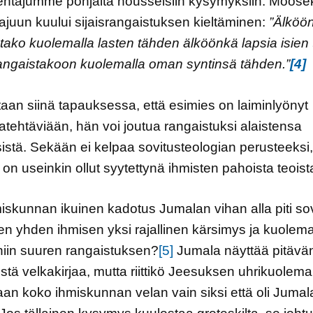
entajumme pohjalta nousseisiin kysymyksiin. Moose
ajuun kuului sijaisrangaistuksen kieltäminen:
”Älköön
tako kuolemalla lasten tähden älköönkä lapsia isien
angaistakoon kuolemalla oman syntinsä tähden.”
[4]
aan siinä tapauksessa, että esimies on laiminlyönyt
atehtäviään, hän voi joutua rangaistuksi alaistensa
istä. Sekään ei kelpaa sovitusteologian perusteeksi
on useinkin ollut syytettynä ihmisten pahoista teoist
iskunnan ikuinen kadotus Jumalan vihan alla piti sov
ten yhden ihmisen yksi rajallinen kärsimys ja kuolema
niin suuren rangaistuksen?
[5]
Jumala näyttää pitävä
istä velkakirjaa, mutta riittikö Jeesuksen uhrikuolema
an koko ihmiskunnan velan vain siksi että oli Jumal