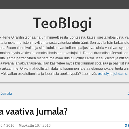
TeoBlogi
 René Girardin teoriaa halun mimeettisestä luonteesta, kateellisesta kilpailusta, vä
a ja uskonnollisten myyttien tavasta vaientaa uhrin ääni. Sen avulla hän tarkastele
ntia Raamatun sivuilla ja sitä, kuinka evankeliumit paljastavat uhria vaativan syn
malan täysin väkivallattomaksi ihmisten rakastajaksi. Daniel dramatisoi Jeesukse
lta. Tämä narratiivinen menetelmä avaa uusia ulottuvuuksia Jeesuksesta ja kritisoi
aativana ja väkivaltaisena. Hän käsittelee myös kristikunnan sotaisaa ja pasifistist
ta aikaamme. Onko mahdollista hylätä hylkääminen ja elää elämää joka ei tuota uhr
väkivallan eskaloitumista ja lopullista apokalypsiä? Lue myös
esittely
ja
johdanto
.
n Jumala
a vaativa Jumala?
6.4.2016
Muokattu
16.4.2016
3 