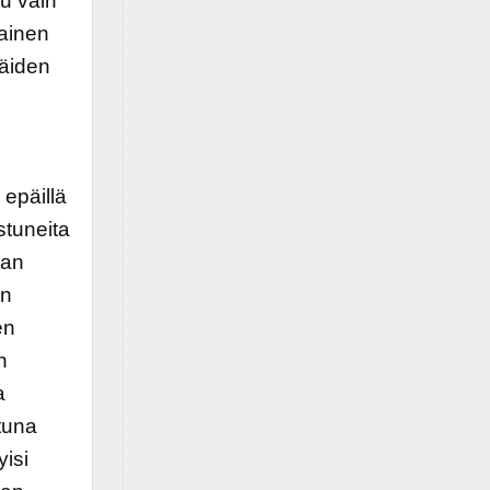
uu vain
lainen
näiden
 epäillä
tuneita
aan
on
en
n
a
tuna
yisi