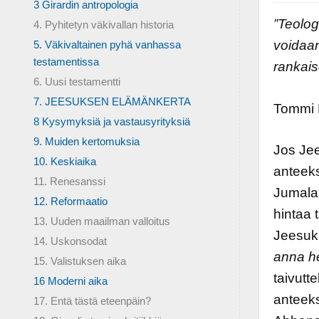
3 Girardin antropologia
”Teolog
4. Pyhitetyn väkivallan historia
voidaan
5. Väkivaltainen pyhä vanhassa
testamentissa
rankais
6. Uusi testamentti
7. JEESUKSEN ELÄMÄNKERTA
Tommi 
8 Kysymyksiä ja vastausyrityksiä
9. Muiden kertomuksia
Jos Jee
10. Keskiaika
anteeks
11. Renesanssi
Jumala 
12. Reformaatio
hintaa 
13. Uuden maailman valloitus
Jeesuk
14. Uskonsodat
anna he
15. Valistuksen aika
taivutt
16 Moderni aika
anteeks
17. Entä tästä eteenpäin?