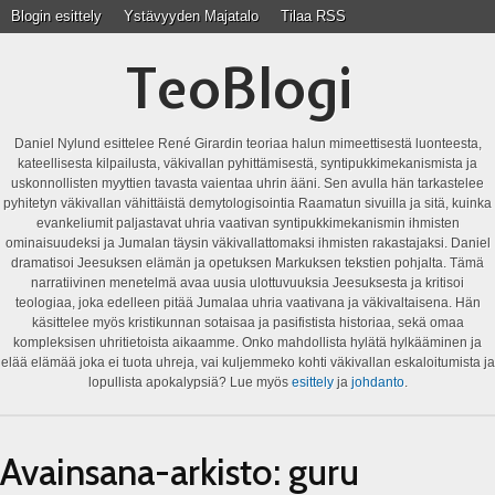
Blogin esittely
Ystävyyden Majatalo
Tilaa RSS
TeoBlogi
Daniel Nylund esittelee René Girardin teoriaa halun mimeettisestä luonteesta,
kateellisesta kilpailusta, väkivallan pyhittämisestä, syntipukkimekanismista ja
uskonnollisten myyttien tavasta vaientaa uhrin ääni. Sen avulla hän tarkastelee
pyhitetyn väkivallan vähittäistä demytologisointia Raamatun sivuilla ja sitä, kuinka
evankeliumit paljastavat uhria vaativan syntipukkimekanismin ihmisten
ominaisuudeksi ja Jumalan täysin väkivallattomaksi ihmisten rakastajaksi. Daniel
dramatisoi Jeesuksen elämän ja opetuksen Markuksen tekstien pohjalta. Tämä
narratiivinen menetelmä avaa uusia ulottuvuuksia Jeesuksesta ja kritisoi
teologiaa, joka edelleen pitää Jumalaa uhria vaativana ja väkivaltaisena. Hän
käsittelee myös kristikunnan sotaisaa ja pasifistista historiaa, sekä omaa
kompleksisen uhritietoista aikaamme. Onko mahdollista hylätä hylkääminen ja
elää elämää joka ei tuota uhreja, vai kuljemmeko kohti väkivallan eskaloitumista ja
lopullista apokalypsiä? Lue myös
esittely
ja
johdanto
.
Avainsana-arkisto:
guru