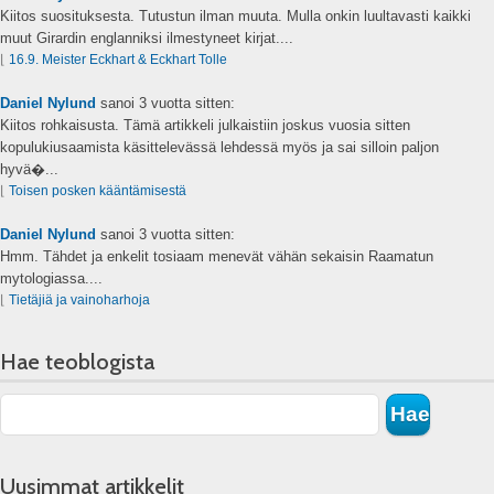
Kiitos suosituksesta. Tutustun ilman muuta. Mulla onkin luultavasti kaikki
muut Girardin englanniksi ilmestyneet kirjat....
⌊
16.9. Meister Eckhart & Eckhart Tolle
Daniel Nylund
sanoi
3 vuotta sitten:
Kiitos rohkaisusta. Tämä artikkeli julkaistiin joskus vuosia sitten
kopulukiusaamista käsittelevässä lehdessä myös ja sai silloin paljon
hyvä�...
⌊
Toisen posken kääntämisestä
Daniel Nylund
sanoi
3 vuotta sitten:
Hmm. Tähdet ja enkelit tosiaam menevät vähän sekaisin Raamatun
mytologiassa....
⌊
Tietäjiä ja vainoharhoja
Hae teoblogista
Uusimmat artikkelit