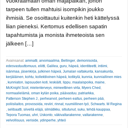
vuokraamaan oman majapaikan, johon
tarpeen tullen mahtuisi isompikin joukko
ihmisiä. Se osoittautui kuitenkin heti kättelyssä
liian pieneksi. Kertomus edellisen sapatin
tapahtumista ja monista ihmeteoista sen
jälkeen […]
Avainsanat:
ammatti
,
arvomaailma
,
Bellinger
,
demonisoida
,
edesvastuuttomuus
,
eliitti
,
Galilea
,
guru
,
häpeä
,
identiteetti
,
intiimi
,
isänmaa
,
jäsenkirja
,
julkinen häpeä
,
Jumalan valtakunta
,
kansakunta
,
kerjäläinen
,
kohtu
,
kollektiivinen häpeä
,
kotikylä
,
kunnia
,
kunniallinen mies
,
kunniaton
,
lapsuuden koti
,
leskiäiti
,
lippu
,
maalaispoika
,
maine
,
McKnight Scot
,
mielenterveys
,
mimeettinen virta
,
Myers Ched
,
normaalielämä
,
oman kylän poika
,
päävastuu
,
patriarkka
,
Patterson Stephen J.
,
perhearvot
,
perheen ealtus
,
perheen pää
,
poliisilaitos
,
provosoida
,
reviiri
,
rinnat
,
ruumiillinen työ
,
Schwarts. M Regina
,
selibaatti
,
siivellä eläjä
,
silmätikku
,
sitiutunut
,
suku
,
tehdä kauppaa
,
Tepora Tuomas
,
uhri
,
Uskonto
,
väkivaltarakenne
,
valtarakenne
,
velvollisuus
,
veriside
,
ydinperhe
,
yhteö