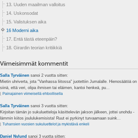
13. Uuden maailman valloitus
14. Uskonsodat
15. Valistuksen aika
16 Moderni aika
17. Entä tästä eteenpäin?
18. Girardin teorian kritiikkiä
Viimeisimmät kommentit
Salla Tyrväinen
sanoi
2 vuotta sitten:
Mietin uhriverta, jota "Vanhassa liitossa" juotettiin Jumalalle. Hienosäätöä on
siinä, että veri, olipa ihmisen tai eläimen, kantoi henkeä, pu...
⌊
Painajainen viimeisellä ehtoollisella
Salla Tyrväinen
sanoi
3 vuotta sitten:
Kirjoitan tämän jo sukuluetteloja käsittelevän jakson jälkeen, jottei unohdu -
lämmin kiitos joululukemisista! Ruut ei pyrkinyt turvaamaan suink...
⌊
Tuhansien vuosien sukuluettelot ja mykistävä enkeli
Daniel Nylund
sanoi
3 vuotta sitten: