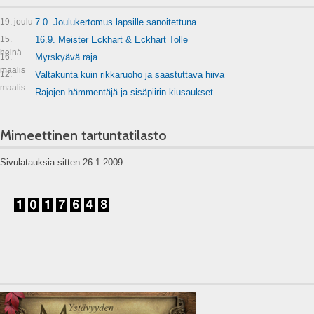
19. joulu
7.0. Joulukertomus lapsille sanoitettuna
15.
16.9. Meister Eckhart & Eckhart Tolle
heinä
16.
Myrskyävä raja
maalis
12.
Valtakunta kuin rikkaruoho ja saastuttava hiiva
maalis
Rajojen hämmentäjä ja sisäpiirin kiusaukset.
Mimeettinen tartuntatilasto
Sivulatauksia sitten 26.1.2009