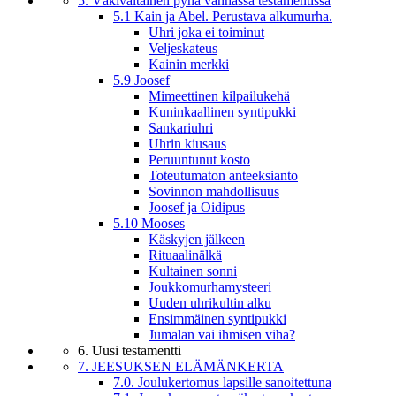
5. Väkivaltainen pyhä vanhassa testamentissa
5.1 Kain ja Abel. Perustava alkumurha.
Uhri joka ei toiminut
Veljeskateus
Kainin merkki
5.9 Joosef
Mimeettinen kilpailukehä
Kuninkaallinen syntipukki
Sankariuhri
Uhrin kiusaus
Peruuntunut kosto
Toteutumaton anteeksianto
Sovinnon mahdollisuus
Joosef ja Oidipus
5.10 Mooses
Käskyjen jälkeen
Rituaalinälkä
Kultainen sonni
Joukkomurhamysteeri
Uuden uhrikultin alku
Ensimmäinen syntipukki
Jumalan vai ihmisen viha?
6. Uusi testamentti
7. JEESUKSEN ELÄMÄNKERTA
7.0. Joulukertomus lapsille sanoitettuna