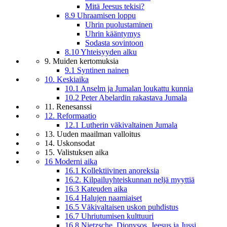
Mitä Jeesus tekisi?
8.9 Uhraamisen loppu
Uhrin puolustaminen
Uhrin kääntymys
Sodasta sovintoon
8.10 Yhteisyyden alku
9. Muiden kertomuksia
9.1 Syntinen nainen
10. Keskiaika
10.1 Anselm ja Jumalan loukattu kunnia
10.2 Peter Abelardin rakastava Jumala
11. Renesanssi
12. Reformaatio
12.1 Lutherin väkivaltainen Jumala
13. Uuden maailman valloitus
14. Uskonsodat
15. Valistuksen aika
16 Moderni aika
16.1 Kollektiivinen anoreksia
16.2. Kilpailuyhteiskunnan neljä myyttiä
16.3 Kateuden aika
16.4 Halujen naamiaiset
16.5 Väkivaltaisen uskon puhdistus
16.7 Uhriutumisen kulttuuri
16.8 Nietzsche, Dionysos, Jeesus ja Jussi