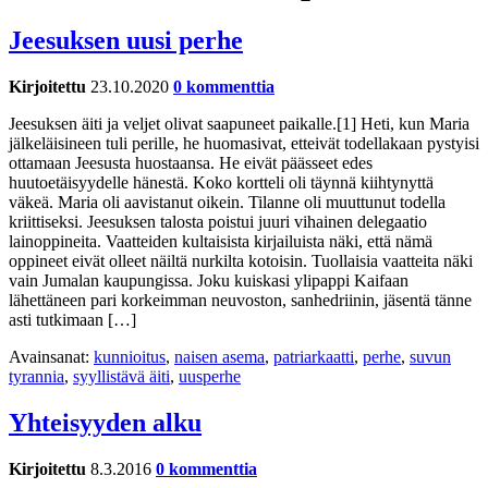
Jeesuksen uusi perhe
Kirjoitettu
23.10.2020
0 kommenttia
Jeesuksen äiti ja veljet olivat saapuneet paikalle.[1] Heti, kun Maria
jälkeläisineen tuli perille, he huomasivat, etteivät todellakaan pystyisi
ottamaan Jeesusta huostaansa. He eivät päässeet edes
huutoetäisyydelle hänestä. Koko kortteli oli täynnä kiihtynyttä
väkeä. Maria oli aavistanut oikein. Tilanne oli muuttunut todella
kriittiseksi. Jeesuksen talosta poistui juuri vihainen delegaatio
lainoppineita. Vaatteiden kultaisista kirjailuista näki, että nämä
oppineet eivät olleet näiltä nurkilta kotoisin. Tuollaisia vaatteita näki
vain Jumalan kaupungissa. Joku kuiskasi ylipappi Kaifaan
lähettäneen pari korkeimman neuvoston, sanhedriinin, jäsentä tänne
asti tutkimaan […]
Avainsanat:
kunnioitus
,
naisen asema
,
patriarkaatti
,
perhe
,
suvun
tyrannia
,
syyllistävä äiti
,
uusperhe
Yhteisyyden alku
Kirjoitettu
8.3.2016
0 kommenttia