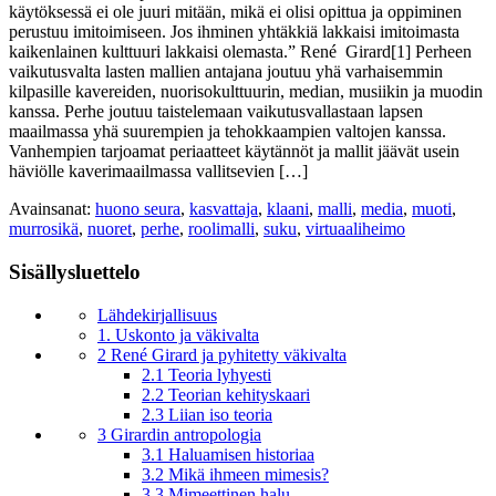
käytöksessä ei ole juuri mitään, mikä ei olisi opittua ja oppiminen
perustuu imitoimiseen. Jos ihminen yhtäkkiä lakkaisi imitoimasta
kaikenlainen kulttuuri lakkaisi olemasta.” René Girard[1] Perheen
vaikutusvalta lasten mallien antajana joutuu yhä varhaisemmin
kilpasille kavereiden, nuorisokulttuurin, median, musiikin ja muodin
kanssa. Perhe joutuu taistelemaan vaikutusvallastaan lapsen
maailmassa yhä suurempien ja tehokkaampien valtojen kanssa.
Vanhempien tarjoamat periaatteet käytännöt ja mallit jäävät usein
häviölle kaverimaailmassa vallitsevien […]
Avainsanat:
huono seura
,
kasvattaja
,
klaani
,
malli
,
media
,
muoti
,
murrosikä
,
nuoret
,
perhe
,
roolimalli
,
suku
,
virtuaaliheimo
Sisällysluettelo
Lähdekirjallisuus
1. Uskonto ja väkivalta
2 René Girard ja pyhitetty väkivalta
2.1 Teoria lyhyesti
2.2 Teorian kehityskaari
2.3 Liian iso teoria
3 Girardin antropologia
3.1 Haluamisen historiaa
3.2 Mikä ihmeen mimesis?
3.3 Mimeettinen halu