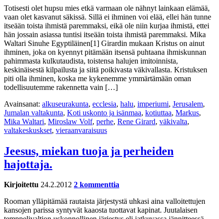
Totisesti olet hupsu mies etkä varmaan ole nähnyt lainkaan elämää,
vaan olet kasvanut säkissä. Sillä ei ihminen voi elää, ellei hän tunne
itseään toista ihmistä paremmaksi, eikä ole niin kurjaa ihmistä, ettei
hän jossain asiassa tuntisi itseään toista ihmistä paremmaksi. Mika
Waltari Sinuhe Egyptiläinen[1] Girardin mukaan Kristus on ainut
ihminen, joka on kyennyt pitämään itsensä puhtaana ihmiskunnan
pahimmasta kulkutaudista, toistensa halujen imitoinnista,
keskinäisestä kilpailusta ja siitä poikivasta väkivallasta. Kristuksen
piti olla ihminen, koska me kykenemme ymmärtämään oman
todellisuutemme rakennetta vain […]
Avainsanat:
alkuseurakunta
,
ecclesia
,
halu
,
imperiumi
,
Jerusalem
,
Jumalan valtakunta
,
Koti uskonto ja isänmaa
,
kotiuttaa
,
Markus
,
Mika Waltari
,
Miroslaw Volf
,
perhe
,
Rene Girard
,
väkivalta
,
valtakeskuskset
,
vieraanvaraisuus
Jeesus, miekan tuoja ja perheiden
hajottaja.
Kirjoitettu
24.2.2012
2 kommenttia
Rooman ylläpitämää rautaista järjestystä uhkasi aina valloitettujen
kansojen parissa syntyvät kaaosta tuottavat kapinat. Juutalaisen
temppelivaltion uskonnollinen järjestys eli jatkuvassa jännitteessä