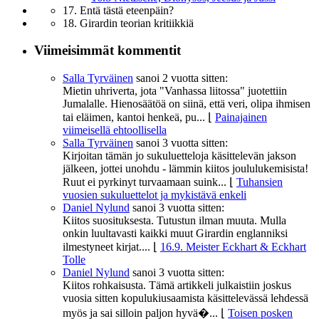
17. Entä tästä eteenpäin?
18. Girardin teorian kritiikkiä
Viimeisimmät kommentit
Salla Tyrväinen
sanoi
2 vuotta sitten:
Mietin uhriverta, jota "Vanhassa liitossa" juotettiin
Jumalalle. Hienosäätöä on siinä, että veri, olipa ihmisen
tai eläimen, kantoi henkeä, pu...
⌊
Painajainen
viimeisellä ehtoollisella
Salla Tyrväinen
sanoi
3 vuotta sitten:
Kirjoitan tämän jo sukuluetteloja käsittelevän jakson
jälkeen, jottei unohdu - lämmin kiitos joululukemisista!
Ruut ei pyrkinyt turvaamaan suink...
⌊
Tuhansien
vuosien sukuluettelot ja mykistävä enkeli
Daniel Nylund
sanoi
3 vuotta sitten:
Kiitos suosituksesta. Tutustun ilman muuta. Mulla
onkin luultavasti kaikki muut Girardin englanniksi
ilmestyneet kirjat....
⌊
16.9. Meister Eckhart & Eckhart
Tolle
Daniel Nylund
sanoi
3 vuotta sitten:
Kiitos rohkaisusta. Tämä artikkeli julkaistiin joskus
vuosia sitten kopulukiusaamista käsittelevässä lehdessä
myös ja sai silloin paljon hyvä�...
⌊
Toisen posken