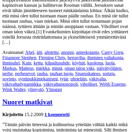
kapinoivan kansan ja hallitsevan Rooman välillä. Jeesuksen sanat
eivät tähän jännitteeseen tuoneet minkäänlaista lohtua: Älkää luulko,
että minä olen tullut tuomaan maan päälle rauhaa. En minä ole tullut
tuomaan rauhaa, vaan miekan. Minä olen tullut nostamaan pojan
isäänsä, tyttären äitiään ja miniän anoppiaan vastaan. Viholliset ovat
oman talon väkeä.[1] Evankeliumien kirjoittajat eivät edes yrittäneet
esitellä Jeesusta ristiriidattomana ja yksiselitteisesti ymmärrettävänä
[…]
Avainsanat:
Abel
,
äiti
,
alistettu
,
anoppi
,
anteeksianto
,
Carey Greg
,
Finamore Stephen
,
Fleming Chris
,
herraviha
,
ihmisten valtakunta
,
ihmisuhri
,
Kain
,
kettu
,
kilpailusuhde
,
köyhät
,
kuolema
,
luola
,
Markus
,
Matteus
,
miekka
,
miniä
,
oman talon väki
,
päivätyöläien
,
perhe
,
perhearvot
,
rauha
,
rauhan tuoja
,
Sisaruskateus
,
sortaja
,
sovinto
,
syntipukkimekanismi
,
tytär
,
uhrieläin
,
väkivalta
,
väkivaltadynamiikka
,
väkivaltamonopoli
,
viholliset
,
Webb Eugene
,
Wink Walter
,
ylimystö
,
Ylipappi
Nuoret matkivat
Kirjoitettu
15.2.2009
1 kommentti
”Tämän päivän tieteessä ja kulttuurissa yritetään välttää kaikki mikä
voisi muistuttaa kopioimista, imitoimista tai mimesistä. Silti ihmisen