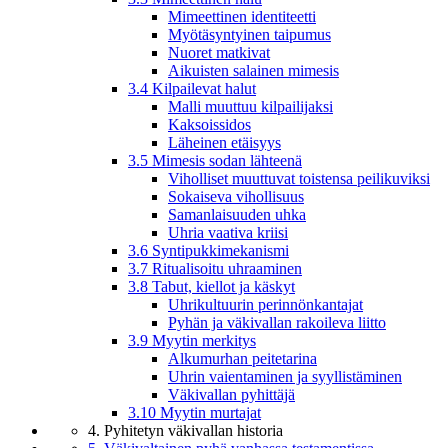
Mimeettinen identiteetti
Myötäsyntyinen taipumus
Nuoret matkivat
Aikuisten salainen mimesis
3.4 Kilpailevat halut
Malli muuttuu kilpailijaksi
Kaksoissidos
Läheinen etäisyys
3.5 Mimesis sodan lähteenä
Viholliset muuttuvat toistensa peilikuviksi
Sokaiseva vihollisuus
Samanlaisuuden uhka
Uhria vaativa kriisi
3.6 Syntipukkimekanismi
3.7 Ritualisoitu uhraaminen
3.8 Tabut, kiellot ja käskyt
Uhrikultuurin perinnönkantajat
Pyhän ja väkivallan rakoileva liitto
3.9 Myytin merkitys
Alkumurhan peitetarina
Uhrin vaientaminen ja syyllistäminen
Väkivallan pyhittäjä
3.10 Myytin murtajat
4. Pyhitetyn väkivallan historia