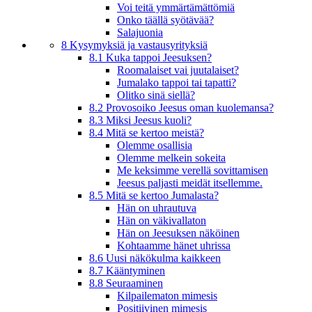
Voi teitä ymmärtämättömiä
Onko täällä syötävää?
Salajuonia
8 Kysymyksiä ja vastausyrityksiä
8.1 Kuka tappoi Jeesuksen?
Roomalaiset vai juutalaiset?
Jumalako tappoi tai tapatti?
Olitko sinä siellä?
8.2 Provosoiko Jeesus oman kuolemansa?
8.3 Miksi Jeesus kuoli?
8.4 Mitä se kertoo meistä?
Olemme osallisia
Olemme melkein sokeita
Me keksimme verellä sovittamisen
Jeesus paljasti meidät itsellemme.
8.5 Mitä se kertoo Jumalasta?
Hän on uhrautuva
Hän on väkivallaton
Hän on Jeesuksen näköinen
Kohtaamme hänet uhrissa
8.6 Uusi näkökulma kaikkeen
8.7 Kääntyminen
8.8 Seuraaminen
Kilpailematon mimesis
Positiivinen mimesis