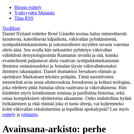
Blogin esittely
Ystävyyden Majatalo
Tilaa RSS
TeoBlogi
Daniel Nylund esittelee René Girardin teoriaa halun mimeettisestä
luonteesta, kateellisesta kilpailusta, väkivallan pyhittämisestä,
syntipukkimekanismista ja uskonnollisten myyttien tavasta vaientaa
uhrin ääni. Sen avulla hän tarkastelee pyhitetyn väkivallan
vähittäistä demytologisointia Raamatun sivuilla ja sitä, kuinka
evankeliumit paljastavat uhria vaativan syntipukkimekanismin
ihmisten ominaisuudeksi ja Jumalan täysin väkivallattomaksi
ihmisten rakastajaksi. Daniel dramatisoi Jeesuksen elämän ja
opetuksen Markuksen tekstien pohjalta. Tämä narratiivinen
menetelmä avaa uusia ulottuvuuksia Jeesuksesta ja kritisoi teologiaa,
joka edelleen pitää Jumalaa uhria vaativana ja väkivaltaisena. Hän
käsittelee myös kristikunnan sotaisaa ja pasifistista historiaa, sekä
omaa kompleksisen uhritietoista aikaamme. Onko mahdollista hylätä
hylkääminen ja elää elämää joka ei tuota uhreja, vai kuljemmeko
kohti väkivallan eskaloitumista ja lopullista apokalypsiä? Lue myös
esittely
ja
johdanto
.
Avainsana-arkisto:
perhe