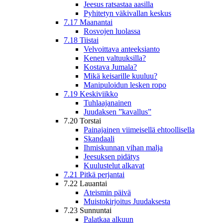
Jeesus ratsastaa aasilla
Pyhitetyn väkivallan keskus
7.17 Maanantai
Rosvojen luolassa
7.18 Tiistai
Velvoittava anteeksianto
Kenen valtuuksilla?
Kostava Jumala?
Mikä keisarille kuuluu?
Manipuloidun lesken ropo
7.19 Keskiviikko
Tuhlaajanainen
Juudaksen ”kavallus”
7.20 Torstai
Painajainen viimeisellä ehtoollisella
Skandaali
Ihmiskunnan vihan malja
Jeesuksen pidätys
Kuulustelut alkavat
7.21 Pitkä perjantai
7.22 Lauantai
Ateismin päivä
Muistokirjoitus Juudaksesta
7.23 Sunnuntai
Palatkaa alkuun