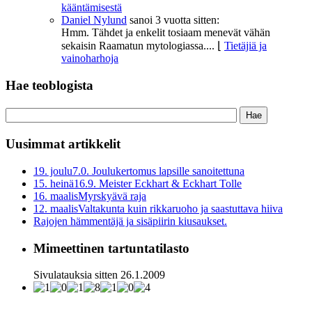
kääntämisestä
Daniel Nylund
sanoi
3 vuotta sitten:
Hmm. Tähdet ja enkelit tosiaam menevät vähän
sekaisin Raamatun mytologiassa....
⌊
Tietäjiä ja
vainoharhoja
Hae teoblogista
Uusimmat artikkelit
19. joulu
7.0. Joulukertomus lapsille sanoitettuna
15. heinä
16.9. Meister Eckhart & Eckhart Tolle
16. maalis
Myrskyävä raja
12. maalis
Valtakunta kuin rikkaruoho ja saastuttava hiiva
Rajojen hämmentäjä ja sisäpiirin kiusaukset.
Mimeettinen tartuntatilasto
Sivulatauksia sitten 26.1.2009