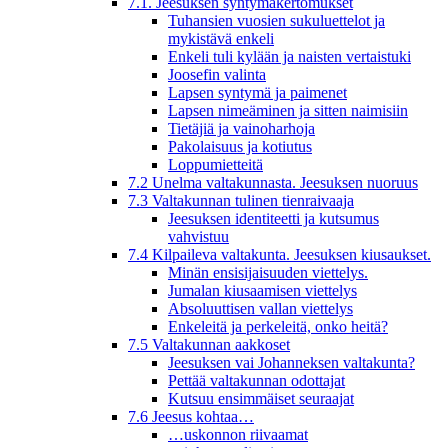
7.1. Jeesuksen syntymäkertomukset
Tuhansien vuosien sukuluettelot ja
mykistävä enkeli
Enkeli tuli kylään ja naisten vertaistuki
Joosefin valinta
Lapsen syntymä ja paimenet
Lapsen nimeäminen ja sitten naimisiin
Tietäjiä ja vainoharhoja
Pakolaisuus ja kotiutus
Loppumietteitä
7.2 Unelma valtakunnasta. Jeesuksen nuoruus
7.3 Valtakunnan tulinen tienraivaaja
Jeesuksen identiteetti ja kutsumus
vahvistuu
7.4 Kilpaileva valtakunta. Jeesuksen kiusaukset.
Minän ensisijaisuuden viettelys.
Jumalan kiusaamisen viettelys
Absoluuttisen vallan viettelys
Enkeleitä ja perkeleitä, onko heitä?
7.5 Valtakunnan aakkoset
Jeesuksen vai Johanneksen valtakunta?
Pettää valtakunnan odottajat
Kutsuu ensimmäiset seuraajat
7.6 Jeesus kohtaa…
…uskonnon riivaamat