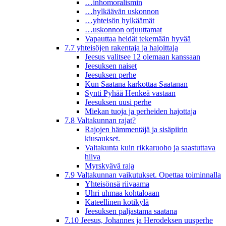
…inhomoralismin
…hylkäävän uskonnon
…yhteisön hylkäämät
…uskonnon orjuuttamat
Vapauttaa heidät tekemään hyvää
7.7 yhteisöjen rakentaja ja hajoittaja
Jeesus valitsee 12 olemaan kanssaan
Jeesuksen naiset
Jeesuksen perhe
Kun Saatana karkottaa Saatanan
Synti Pyhää Henkeä vastaan
Jeesuksen uusi perhe
Miekan tuoja ja perheiden hajottaja
7.8 Valtakunnan rajat?
Rajojen hämmentäjä ja sisäpiirin
kiusaukset.
Valtakunta kuin rikkaruoho ja saastuttava
hiiva
Myrskyävä raja
7.9 Valtakunnan vaikutukset. Opettaa toiminnalla
Yhteisönsä riivaama
Uhri uhmaa kohtaloaan
Kateellinen kotikylä
Jeesuksen paljastama saatana
7.10 Jeesus, Johannes ja Herodeksen uusperhe