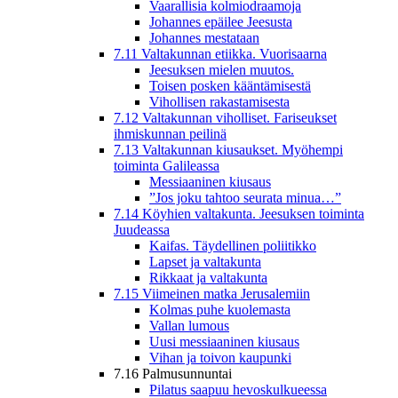
Vaarallisia kolmiodraamoja
Johannes epäilee Jeesusta
Johannes mestataan
7.11 Valtakunnan etiikka. Vuorisaarna
Jeesuksen mielen muutos.
Toisen posken kääntämisestä
Vihollisen rakastamisesta
7.12 Valtakunnan viholliset. Fariseukset
ihmiskunnan peilinä
7.13 Valtakunnan kiusaukset. Myöhempi
toiminta Galileassa
Messiaaninen kiusaus
”Jos joku tahtoo seurata minua…”
7.14 Köyhien valtakunta. Jeesuksen toiminta
Juudeassa
Kaifas. Täydellinen poliitikko
Lapset ja valtakunta
Rikkaat ja valtakunta
7.15 Viimeinen matka Jerusalemiin
Kolmas puhe kuolemasta
Vallan lumous
Uusi messiaaninen kiusaus
Vihan ja toivon kaupunki
7.16 Palmusunnuntai
Pilatus saapuu hevoskulkueessa