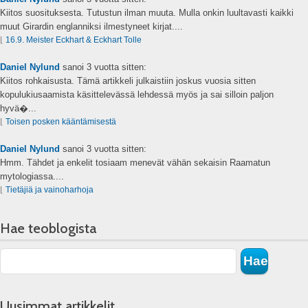
Kiitos suosituksesta. Tutustun ilman muuta. Mulla onkin luultavasti kaikki
muut Girardin englanniksi ilmestyneet kirjat....
⌊
16.9. Meister Eckhart & Eckhart Tolle
Daniel Nylund
sanoi
3 vuotta sitten:
Kiitos rohkaisusta. Tämä artikkeli julkaistiin joskus vuosia sitten
kopulukiusaamista käsittelevässä lehdessä myös ja sai silloin paljon
hyvä�...
⌊
Toisen posken kääntämisestä
Daniel Nylund
sanoi
3 vuotta sitten:
Hmm. Tähdet ja enkelit tosiaam menevät vähän sekaisin Raamatun
mytologiassa....
⌊
Tietäjiä ja vainoharhoja
Hae teoblogista
Uusimmat artikkelit