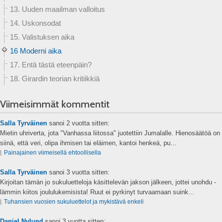
13. Uuden maailman valloitus
14. Uskonsodat
15. Valistuksen aika
16 Moderni aika
17. Entä tästä eteenpäin?
18. Girardin teorian kritiikkiä
Viimeisimmät kommentit
Salla Tyrväinen
sanoi
2 vuotta sitten:
Mietin uhriverta, jota "Vanhassa liitossa" juotettiin Jumalalle. Hienosäätöä on
siinä, että veri, olipa ihmisen tai eläimen, kantoi henkeä, pu...
⌊
Painajainen viimeisellä ehtoollisella
Salla Tyrväinen
sanoi
3 vuotta sitten:
Kirjoitan tämän jo sukuluetteloja käsittelevän jakson jälkeen, jottei unohdu -
lämmin kiitos joululukemisista! Ruut ei pyrkinyt turvaamaan suink...
⌊
Tuhansien vuosien sukuluettelot ja mykistävä enkeli
Daniel Nylund
sanoi
3 vuotta sitten: