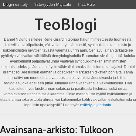
Blogin esittely
Ystävyyden Majatalo
Tilaa RSS
TeoBlogi
Daniel Nylund esittelee René Girardin teoriaa halun mimeettisestä luonteesta,
kateellisesta kilpailusta, väkivallan pyhittämisestä, syntipukkimekanismista ja
uskonnollisten myyttien tavasta vaientaa uhrin ääni. Sen avulla hän tarkastelee
pyhitetyn väkivallan vähittäistä demytologisointia Raamatun sivuilla ja sitä, kuinka
evankeliumit paljastavat uhria vaativan syntipukkimekanismin ihmisten
ominaisuudeksi ja Jumalan täysin väkivallattomaksi ihmisten rakastajaksi. Daniel
dramatisoi Jeesuksen elämän ja opetuksen Markuksen tekstien pohjalta. Tämä
narratiivinen menetelmä avaa uusia ulottuvuuksia Jeesuksesta ja kritisoi
teologiaa, joka edelleen pitää Jumalaa uhria vaativana ja väkivaltaisena. Hän
käsittelee myös kristikunnan sotaisaa ja pasifistista historiaa, sekä omaa
kompleksisen uhritietoista aikaamme. Onko mahdollista hylätä hylkääminen ja
elää elämää joka ei tuota uhreja, vai kuljemmeko kohti väkivallan eskaloitumista ja
lopullista apokalypsiä? Lue myös
esittely
ja
johdanto
.
Avainsana-arkisto:
Tulkoon