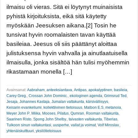
ilmaisu oli vieras. Sitä ei löytynyt muinaisista
pyhistä kirjoituksista, eikä sitä käytetty
myöskään Jeesuksen aikana.[2] Tosin he
tunsivat hyvin roomalaisten tavan käyttää
basileiaa. Jeesus oli siis päättänyt aloittaa
julistuksensa hyvin vahvalla ja ainutlaatuisella
ilmaisulla, jonka sisältöä hän tulisi myöhemmin
rikastamaan monella […]
Avainsanat:
Aabraham
,
anteeksiantava
,
Antipas
,
apokalyptinen
,
basileia
,
Carey Greg.
,
Crossan John Dominic.
,
ekologinen agenda
,
Grimsrud Ted
,
Jesaja
,
Johannes Kastaja
,
Jumalan valtakunta
,
kärsivällisyys
,
Keisarin evankeliumi
,
kollektiivinen tietoisuus
,
Malbon E.S
,
metanoia
,
Meyer John P
,
Miika
,
Mooses
,
Pilatus
,
Qumran
,
Rooman valtakunta
,
Saarinen Risto
,
Spong John Shelby.
,
taivasten valtakunta
,
Tiberias
,
Tulkoon sinun valtakuntasi
,
uusperhe
,
vallat ja voimat
,
Volf Miroslav.
,
yhtenäiskulttuuri
,
yksilötietoisuus