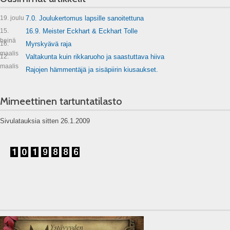
19. joulu
7.0. Joulukertomus lapsille sanoitettuna
15.
16.9. Meister Eckhart & Eckhart Tolle
heinä
16.
Myrskyävä raja
maalis
12.
Valtakunta kuin rikkaruoho ja saastuttava hiiva
maalis
Rajojen hämmentäjä ja sisäpiirin kiusaukset.
Mimeettinen tartuntatilasto
Sivulatauksia sitten 26.1.2009