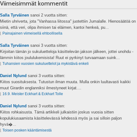
Viimeisimmät kommentit
Salla Tyrväinen
sanoi
2 vuotta sitten:
Mietin uhriverta, jota "Vanhassa liitossa" juotettiin Jumalalle. Hienosäätöä on
siinä, että veri, olipa ihmisen tai eläimen, kantoi henkeä, pu...
⌊
Painajainen viimeisellä ehtoollisella
Salla Tyrväinen
sanoi
3 vuotta sitten:
Kirjoitan tämän jo sukuluetteloja käsittelevän jakson jälkeen, jottei unohdu -
lämmin kiitos joululukemisista! Ruut ei pyrkinyt turvaamaan suink...
⌊
Tuhansien vuosien sukuluettelot ja mykistävä enkeli
Daniel Nylund
sanoi
3 vuotta sitten:
Kiitos suosituksesta. Tutustun ilman muuta. Mulla onkin luultavasti kaikki
muut Girardin englanniksi ilmestyneet kirjat....
⌊
16.9. Meister Eckhart & Eckhart Tolle
Daniel Nylund
sanoi
3 vuotta sitten:
Kiitos rohkaisusta. Tämä artikkeli julkaistiin joskus vuosia sitten
kopulukiusaamista käsittelevässä lehdessä myös ja sai silloin paljon
hyvä�...
⌊
Toisen posken kääntämisestä