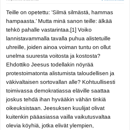
Teille on opetettu: ’Silmä silmästä, hammas
hampaasta.’ Mutta minä sanon teille: älkää
tehkö pahalle vastarintaa.[1] Voiko
lannistavammalla tavalla puhua alistetuille
uhreille, joiden ainoa voiman tuntu on ollut
unelma suuresta voitosta ja kostosta?
Ehdottiko Jeesus todellakin nöyrää
protestoimatonta alistumista taloudellisen ja
väkivaltaisen sortovallan alle? Kohtuullisesti
toimivassa demokratiassa eläville saattaa
joskus tehdä ihan hyvääkin vähän tinkiä
oikeuksistaan. Jeesuksen kuulijat olivat
kuitenkin pääasiassa vailla vaikutusvaltaa
olevia köyhiä, jotka elivät ylempien,