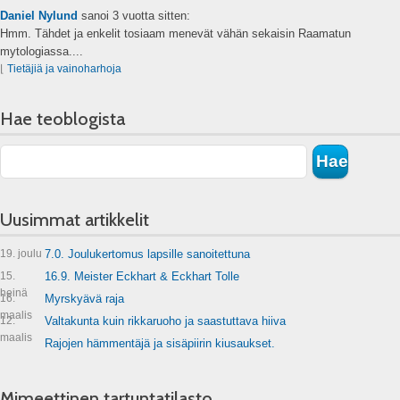
Daniel Nylund
sanoi
3 vuotta sitten:
Hmm. Tähdet ja enkelit tosiaam menevät vähän sekaisin Raamatun
mytologiassa....
⌊
Tietäjiä ja vainoharhoja
Hae teoblogista
Uusimmat artikkelit
19. joulu
7.0. Joulukertomus lapsille sanoitettuna
15.
16.9. Meister Eckhart & Eckhart Tolle
heinä
16.
Myrskyävä raja
maalis
12.
Valtakunta kuin rikkaruoho ja saastuttava hiiva
maalis
Rajojen hämmentäjä ja sisäpiirin kiusaukset.
Mimeettinen tartuntatilasto