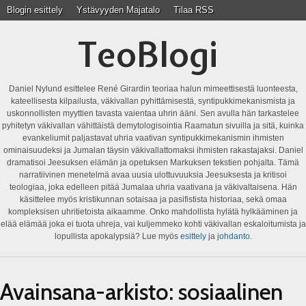
Blogin esittely
Ystävyyden Majatalo
Tilaa RSS
TeoBlogi
Daniel Nylund esittelee René Girardin teoriaa halun mimeettisestä luonteesta,
kateellisesta kilpailusta, väkivallan pyhittämisestä, syntipukkimekanismista ja
uskonnollisten myyttien tavasta vaientaa uhrin ääni. Sen avulla hän tarkastelee
pyhitetyn väkivallan vähittäistä demytologisointia Raamatun sivuilla ja sitä, kuinka
evankeliumit paljastavat uhria vaativan syntipukkimekanismin ihmisten
ominaisuudeksi ja Jumalan täysin väkivallattomaksi ihmisten rakastajaksi. Daniel
dramatisoi Jeesuksen elämän ja opetuksen Markuksen tekstien pohjalta. Tämä
narratiivinen menetelmä avaa uusia ulottuvuuksia Jeesuksesta ja kritisoi
teologiaa, joka edelleen pitää Jumalaa uhria vaativana ja väkivaltaisena. Hän
käsittelee myös kristikunnan sotaisaa ja pasifistista historiaa, sekä omaa
kompleksisen uhritietoista aikaamme. Onko mahdollista hylätä hylkääminen ja
elää elämää joka ei tuota uhreja, vai kuljemmeko kohti väkivallan eskaloitumista ja
lopullista apokalypsiä? Lue myös
esittely
ja
johdanto
.
Avainsana-arkisto:
sosiaalinen