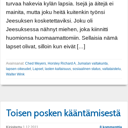
turvaa hakevia kylän lapsia. Isejä ja äitejä ei
mainita, mutta joku heitä kuitenkin työnsi
Jeesuksen kosketettaviksi. Joku oli
Jeesuksessa nähnyt miehen, joka kiinnitti
huomionsa huomaamattomiin. Sellaisia nämä
lapset olivat, silloin kun eivät […]
Avainsanat:
Ched Meyers
,
Horsley Richard A
,
Jumalan valtakunta
,
lapsen oikeudet
,
Lapset
,
lasten kaltaisuus
,
sosiaalinen status
,
valtataistelu
,
Walter Wink
Toisen posken kääntämisestä
Kirjoitettu
1.12.2011
8 kommenttia