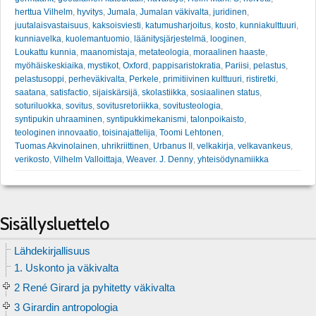
herttua Vilhelm
,
hyvitys
,
Jumala
,
Jumalan väkivalta
,
juridinen
,
juutalaisvastaisuus
,
kaksoisviesti
,
katumusharjoitus
,
kosto
,
kunniakulttuuri
,
kunniavelka
,
kuolemantuomio
,
läänitysjärjestelmä
,
looginen
,
Loukattu kunnia
,
maanomistaja
,
metateologia
,
moraalinen haaste
,
myöhäiskeskiaika
,
mystikot
,
Oxford
,
pappisaristokratia
,
Pariisi
,
pelastus
,
pelastusoppi
,
perheväkivalta
,
Perkele
,
primitiivinen kulttuuri
,
ristiretki
,
saatana
,
satisfactio
,
sijaiskärsijä
,
skolastiikka
,
sosiaalinen status
,
soturiluokka
,
sovitus
,
sovitusretoriikka
,
sovitusteologia
,
syntipukin uhraaminen
,
syntipukkimekanismi
,
talonpoikaisto
,
teologinen innovaatio
,
toisinajattelija
,
Toomi Lehtonen
,
Tuomas Akvinolainen
,
uhrikriittinen
,
Urbanus II
,
velkakirja
,
velkavankeus
,
verikosto
,
Vilhelm Valloittaja
,
Weaver. J. Denny
,
yhteisödynamiikka
Sisällysluettelo
Lähdekirjallisuus
1. Uskonto ja väkivalta
2 René Girard ja pyhitetty väkivalta
3 Girardin antropologia