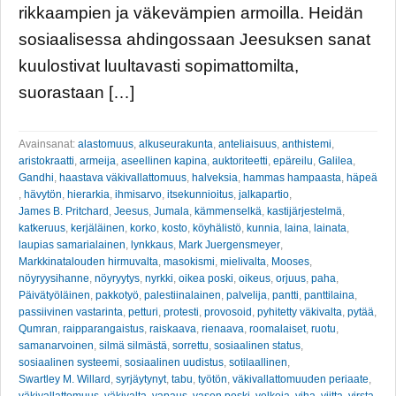
rikkaampien ja väkevämpien armoilla. Heidän
sosiaalisessa ahdingossaan Jeesuksen sanat
kuulostivat luultavasti sopimattomilta,
suorastaan […]
Avainsanat:
alastomuus
,
alkuseurakunta
,
anteliaisuus
,
anthistemi
,
aristokraatti
,
armeija
,
aseellinen kapina
,
auktoriteetti
,
epäreilu
,
Galilea
,
Gandhi
,
haastava väkivallattomuus
,
halveksia
,
hammas hampaasta
,
häpeä
,
hävytön
,
hierarkia
,
ihmisarvo
,
itsekunnioitus
,
jalkapartio
,
James B. Pritchard
,
Jeesus
,
Jumala
,
kämmenselkä
,
kastijärjestelmä
,
katkeruus
,
kerjäläinen
,
korko
,
kosto
,
köyhälistö
,
kunnia
,
laina
,
lainata
,
laupias samarialainen
,
lynkkaus
,
Mark Juergensmeyer
,
Markkinatalouden hirmuvalta
,
masokismi
,
mielivalta
,
Mooses
,
nöyryysihanne
,
nöyryytys
,
nyrkki
,
oikea poski
,
oikeus
,
orjuus
,
paha
,
Päivätyöläinen
,
pakkotyö
,
palestiinalainen
,
palvelija
,
pantti
,
panttilaina
,
passiivinen vastarinta
,
petturi
,
protesti
,
provosoid
,
pyhitetty väkivalta
,
pytää
,
Qumran
,
raipparangaistus
,
raiskaava
,
rienaava
,
roomalaiset
,
ruotu
,
samanarvoinen
,
silmä silmästä
,
sorrettu
,
sosiaalinen status
,
sosiaalinen systeemi
,
sosiaalinen uudistus
,
sotilaallinen
,
Swartley M. Willard
,
syrjäytynyt
,
tabu
,
työtön
,
väkivallattomuuden periaate
,