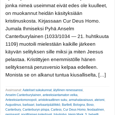
jonka nimeä useimmat eivät edes ole kuulleet,
on muokannut heidän käsityksiään
kristinuskosta. Kirjassaan Cur Deus Homo.
Jumala Ihmiseksi Pyhä Anselm
Canterburylainen (1033/1034 — 21. huhtikuuta
1109) muotoili mielestään kaikille järkeen
käyvän selityksen sille miksi ja miten Jeesus
pelastaa. Kristittyjen enemmistölle hänen
selityksensä perusversio kelpaa edelleen.
Monista se on alkanut tuntua kiusalliselta, […]
Avainsanat:
Aateliset sukukunnat
,
älyllinen renessanssi
,
Anselm Canterburylainen
,
anteeksiantamaton velka
,
Anteeksiantomonopoli
,
aristokraattinen suku
,
armahatavaisuus
,
ateismi
,
Augustinus
,
barbaari
,
barbaaripäällikkö
,
Bartlett
,
Bologna
,
Boso
,
Canterbury
,
Canterburyn piispa
,
Cartess
,
Cur Deus Homo
,
feodaalinen
,
germaanit
,
goottilainen katedraali
,
häväistys
,
Heim Mark. S
,
helvetti
,