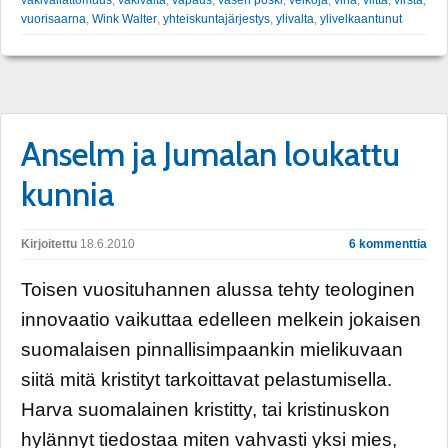
väkivallattomuus
,
väkivalta
,
vapaus
,
vasen poski
,
velkoja
,
viha
,
viitta
,
virsta
,
vuorisaarna
,
Wink Walter
,
yhteiskuntajärjestys
,
ylivalta
,
ylivelkaantunut
Anselm ja Jumalan loukattu
kunnia
Kirjoitettu
18.6.2010
6 kommenttia
Toisen vuosituhannen alussa tehty teologinen
innovaatio vaikuttaa edelleen melkein jokaisen
suomalaisen pinnallisimpaankin mielikuvaan
siitä mitä kristityt tarkoittavat pelastumisella.
Harva suomalainen kristitty, tai kristinuskon
hylännyt tiedostaa miten vahvasti yksi mies,