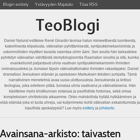
Blogin esittely
Ystävyyden Majatalo
Tilaa RSS
TeoBlogi
Daniel Nylund esittelee René Girardin teoriaa halun mimeettisestä luonteesta,
kateellisesta kilpailusta, väkivallan pyhittämisestä, syntipukkimekanismista ja
uskonnollisten myyttien tavasta vaientaa uhrin ääni. Sen avulla hän tarkastelee
pyhitetyn väkivallan vähittäistä demytologisointia Raamatun sivuilla ja sitä, kuinka
evankeliumit paljastavat uhria vaativan syntipukkimekanismin ihmisten
ominaisuudeksi ja Jumalan täysin väkivallattomaksi ihmisten rakastajaksi. Daniel
dramatisoi Jeesuksen elämän ja opetuksen Markuksen tekstien pohjalta. Tämä
narratiivinen menetelmä avaa uusia ulottuvuuksia Jeesuksesta ja kritisoi
teologiaa, joka edelleen pitää Jumalaa uhria vaativana ja väkivaltaisena. Hän
käsittelee myös kristikunnan sotaisaa ja pasifistista historiaa, sekä omaa
kompleksisen uhritietoista aikaamme. Onko mahdollista hylätä hylkääminen ja
elää elämää joka ei tuota uhreja, vai kuljemmeko kohti väkivallan eskaloitumista ja
lopullista apokalypsiä? Lue myös
esittely
ja
johdanto
.
Avainsana-arkisto:
taivasten