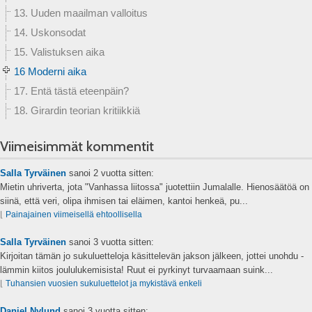
13. Uuden maailman valloitus
14. Uskonsodat
15. Valistuksen aika
16 Moderni aika
17. Entä tästä eteenpäin?
18. Girardin teorian kritiikkiä
Viimeisimmät kommentit
Salla Tyrväinen
sanoi
2 vuotta sitten:
Mietin uhriverta, jota "Vanhassa liitossa" juotettiin Jumalalle. Hienosäätöä on
siinä, että veri, olipa ihmisen tai eläimen, kantoi henkeä, pu...
⌊
Painajainen viimeisellä ehtoollisella
Salla Tyrväinen
sanoi
3 vuotta sitten:
Kirjoitan tämän jo sukuluetteloja käsittelevän jakson jälkeen, jottei unohdu -
lämmin kiitos joululukemisista! Ruut ei pyrkinyt turvaamaan suink...
⌊
Tuhansien vuosien sukuluettelot ja mykistävä enkeli
Daniel Nylund
sanoi
3 vuotta sitten: