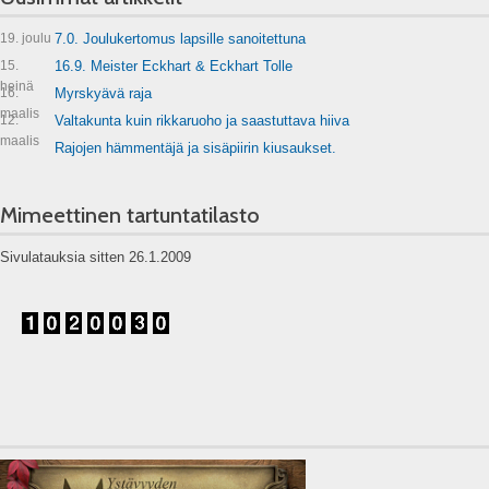
19. joulu
7.0. Joulukertomus lapsille sanoitettuna
15.
16.9. Meister Eckhart & Eckhart Tolle
heinä
16.
Myrskyävä raja
maalis
12.
Valtakunta kuin rikkaruoho ja saastuttava hiiva
maalis
Rajojen hämmentäjä ja sisäpiirin kiusaukset.
Mimeettinen tartuntatilasto
Sivulatauksia sitten 26.1.2009