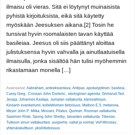
ilmaisu oli vieras. Sitä ei löytynyt muinaisista
pyhistä kirjoituksista, eikä sitä käytetty
myöskään Jeesuksen aikana.[2] Tosin he
tunsivat hyvin roomalaisten tavan käyttää
basileiaa. Jeesus oli siis päättänyt aloittaa
julistuksensa hyvin vahvalla ja ainutlaatuisella
ilmaisulla, jonka sisältöä hän tulisi myöhemmin
rikastamaan monella […]
Avainsanat:
Aabraham
,
anteeksiantava
,
Antipas
,
apokalyptinen
,
basileia
,
Carey Greg.
,
Crossan John Dominic.
,
ekologinen agenda
,
Grimsrud Ted
,
Jesaja
,
Johannes Kastaja
,
Jumalan valtakunta
,
kärsivällisyys
,
Keisarin evankeliumi
,
kollektiivinen tietoisuus
,
Malbon E.S
,
metanoia
,
Meyer John P
,
Miika
,
Mooses
,
Pilatus
,
Qumran
,
Rooman valtakunta
,
Saarinen Risto
,
Spong John Shelby.
,
taivasten valtakunta
,
Tiberias
,
Tulkoon sinun valtakuntasi
,
uusperhe
,
vallat ja voimat
,
Volf Miroslav.
,
yhtenäiskulttuuri
,
yksilötietoisuus