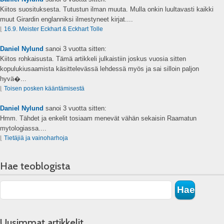
Kiitos suosituksesta. Tutustun ilman muuta. Mulla onkin luultavasti kaikki
muut Girardin englanniksi ilmestyneet kirjat....
⌊
16.9. Meister Eckhart & Eckhart Tolle
Daniel Nylund
sanoi
3 vuotta sitten:
Kiitos rohkaisusta. Tämä artikkeli julkaistiin joskus vuosia sitten
kopulukiusaamista käsittelevässä lehdessä myös ja sai silloin paljon
hyvä�...
⌊
Toisen posken kääntämisestä
Daniel Nylund
sanoi
3 vuotta sitten:
Hmm. Tähdet ja enkelit tosiaam menevät vähän sekaisin Raamatun
mytologiassa....
⌊
Tietäjiä ja vainoharhoja
Hae teoblogista
Uusimmat artikkelit