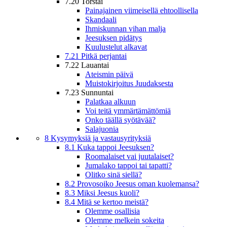
7.20 Torstai
Painajainen viimeisellä ehtoollisella
Skandaali
Ihmiskunnan vihan malja
Jeesuksen pidätys
Kuulustelut alkavat
7.21 Pitkä perjantai
7.22 Lauantai
Ateismin päivä
Muistokirjoitus Juudaksesta
7.23 Sunnuntai
Palatkaa alkuun
Voi teitä ymmärtämättömiä
Onko täällä syötävää?
Salajuonia
8 Kysymyksiä ja vastausyrityksiä
8.1 Kuka tappoi Jeesuksen?
Roomalaiset vai juutalaiset?
Jumalako tappoi tai tapatti?
Olitko sinä siellä?
8.2 Provosoiko Jeesus oman kuolemansa?
8.3 Miksi Jeesus kuoli?
8.4 Mitä se kertoo meistä?
Olemme osallisia
Olemme melkein sokeita