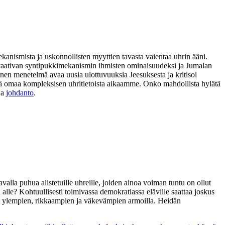
ekanismista ja uskonnollisten myyttien tavasta vaientaa uhrin ääni.
ia vaativan syntipukkimekanismin ihmisten ominaisuudeksi ja Jumalan
nen menetelmä avaa uusia ulottuvuuksia Jeesuksesta ja kritisoi
 sekä omaa kompleksisen uhritietoista aikaamme. Onko mahdollista hylätä
ja
johdanto
.
alla puhua alistetuille uhreille, joiden ainoa voiman tuntu on ollut
 alle? Kohtuullisesti toimivassa demokratiassa eläville saattaa joskus
ivät ylempien, rikkaampien ja väkevämpien armoilla. Heidän