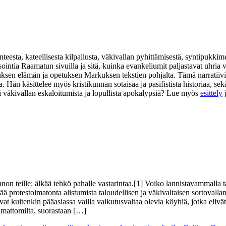
eesta, kateellisesta kilpailusta, väkivallan pyhittämisestä, syntipukkim
isointia Raamatun sivuilla ja sitä, kuinka evankeliumit paljastavat uhr
suksen elämän ja opetuksen Markuksen tekstien pohjalta. Tämä narratiivi
na. Hän käsittelee myös kristikunnan sotaisaa ja pasifistista historiaa,
i väkivallan eskaloitumista ja lopullista apokalypsiä? Lue myös
esittely
on teille: älkää tehkö pahalle vastarintaa.[1] Voiko lannistavammalla tav
ä protestoimatonta alistumista taloudellisen ja väkivaltaisen sortovallan
ivat kuitenkin pääasiassa vailla vaikutusvaltaa olevia köyhiä, jotka el
pimattomilta, suorastaan […]