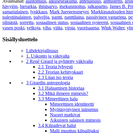
Avainsanat:
alastomuus
,
alkuseurakunta
,
anteliaisuus
,
anthistemi
,
aris
hävytön
,
hierarkia
,
ihmisarvo
,
itsekunnioitus
,
jalkapartio
,
James B. Pri
samarialainen
,
lynkkaus
,
Mark Juergensmeyer
,
Markkinatalouden hir
palestiinalainen
,
palvelija
,
pantti
,
panttilaina
,
passiivinen vastarinta
,
pe
silmästä
,
sorrettu
,
sosiaalinen status
,
sosiaalinen systeemi
,
sosiaalinen 
vasen poski
,
velkoja
,
viha
,
viitta
,
virsta
,
vuorisaarna
,
Wink Walter
,
yht
Sisällysluettelo
Lähdekirjallisuus
1. Uskonto ja väkivalta
2 René Girard ja pyhitetty väkivalta
2.1 Teoria lyhyesti
2.2 Teorian kehityskaari
2.3 Liian iso teoria
3 Girardin antropologia
3.1 Haluamisen historiaa
3.2 Mikä ihmeen mimesis?
3.3 Mimeettinen halu
Mimeettinen identiteetti
Myötäsyntyinen taipumus
Nuoret matkivat
Aikuisten salainen mimesis
3.4 Kilpailevat halut
Malli muuttuu kilpailijaksi