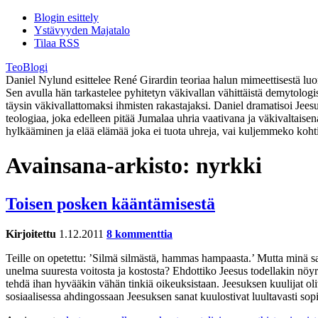
Blogin esittely
Ystävyyden Majatalo
Tilaa RSS
TeoBlogi
Daniel Nylund esittelee René Girardin teoriaa halun mimeettisestä luont
Sen avulla hän tarkastelee pyhitetyn väkivallan vähittäistä demytolog
täysin väkivallattomaksi ihmisten rakastajaksi. Daniel dramatisoi Jee
teologiaa, joka edelleen pitää Jumalaa uhria vaativana ja väkivaltaise
hylkääminen ja elää elämää joka ei tuota uhreja, vai kuljemmeko koht
Avainsana-arkisto:
nyrkki
Toisen posken kääntämisestä
Kirjoitettu
1.12.2011
8 kommenttia
Teille on opetettu: ’Silmä silmästä, hammas hampaasta.’ Mutta minä san
unelma suuresta voitosta ja kostosta? Ehdottiko Jeesus todellakin nöyrä
tehdä ihan hyvääkin vähän tinkiä oikeuksistaan. Jeesuksen kuulijat ol
sosiaalisessa ahdingossaan Jeesuksen sanat kuulostivat luultavasti so