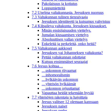
Pakolaisuus ja kotiutus
Loppumietteitä
7.2 Unelma valtakunnasta. Jeesuksen nuoruus
7.3 Valtakunnan tulinen tienraivaaja
Jeesuksen identiteetti ja kutsumus vahvistuu
7.4 Kilpaileva valtakunta. Jeesuksen kiusaukset.
Minän ensisijaisuuden viettelys.
Jumalan kiusaamisen viettelys
Absoluuttisen vallan viettelys
Enkeleitä ja perkeleitä, onko heitä?
7.5 Valtakunnan aakkoset
Jeesuksen vai Johanneksen valtakunta?
Pettää valtakunnan odottajat
Kutsuu ensimmäiset seuraajat
7.6 Jeesus kohtaa…
…uskonnon riivaamat
…inhomoralismin
…hylkäävän uskonnon
…yhteisön hylkäämät
…uskonnon orjuuttamat
Vapauttaa heidät tekemään hyvää
7.7 yhteisöjen rakentaja ja hajoittaja
Jeesus valitsee 12 olemaan kanssaan
Jeesuksen naiset
Jeesuksen perhe