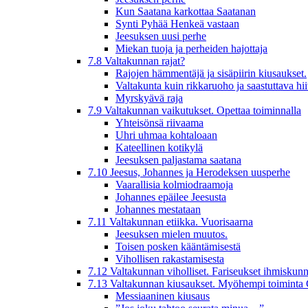
Kun Saatana karkottaa Saatanan
Synti Pyhää Henkeä vastaan
Jeesuksen uusi perhe
Miekan tuoja ja perheiden hajottaja
7.8 Valtakunnan rajat?
Rajojen hämmentäjä ja sisäpiirin kiusaukset.
Valtakunta kuin rikkaruoho ja saastuttava hi
Myrskyävä raja
7.9 Valtakunnan vaikutukset. Opettaa toiminnalla
Yhteisönsä riivaama
Uhri uhmaa kohtaloaan
Kateellinen kotikylä
Jeesuksen paljastama saatana
7.10 Jeesus, Johannes ja Herodeksen uusperhe
Vaarallisia kolmiodraamoja
Johannes epäilee Jeesusta
Johannes mestataan
7.11 Valtakunnan etiikka. Vuorisaarna
Jeesuksen mielen muutos.
Toisen posken kääntämisestä
Vihollisen rakastamisesta
7.12 Valtakunnan viholliset. Fariseukset ihmiskunn
7.13 Valtakunnan kiusaukset. Myöhempi toiminta 
Messiaaninen kiusaus