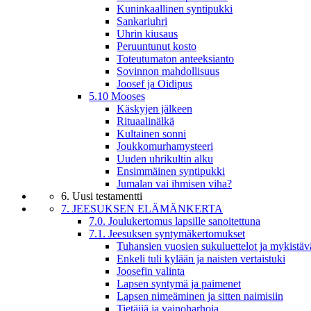
Kuninkaallinen syntipukki
Sankariuhri
Uhrin kiusaus
Peruuntunut kosto
Toteutumaton anteeksianto
Sovinnon mahdollisuus
Joosef ja Oidipus
5.10 Mooses
Käskyjen jälkeen
Rituaalinälkä
Kultainen sonni
Joukkomurhamysteeri
Uuden uhrikultin alku
Ensimmäinen syntipukki
Jumalan vai ihmisen viha?
6. Uusi testamentti
7. JEESUKSEN ELÄMÄNKERTA
7.0. Joulukertomus lapsille sanoitettuna
7.1. Jeesuksen syntymäkertomukset
Tuhansien vuosien sukuluettelot ja mykistäv
Enkeli tuli kylään ja naisten vertaistuki
Joosefin valinta
Lapsen syntymä ja paimenet
Lapsen nimeäminen ja sitten naimisiin
Tietäjiä ja vainoharhoja