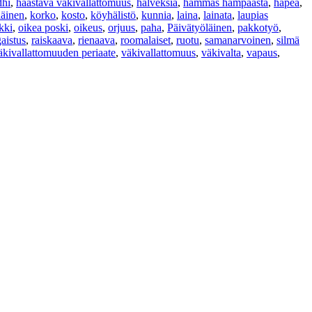
hi
,
haastava väkivallattomuus
,
halveksia
,
hammas hampaasta
,
häpeä
,
läinen
,
korko
,
kosto
,
köyhälistö
,
kunnia
,
laina
,
lainata
,
laupias
kki
,
oikea poski
,
oikeus
,
orjuus
,
paha
,
Päivätyöläinen
,
pakkotyö
,
aistus
,
raiskaava
,
rienaava
,
roomalaiset
,
ruotu
,
samanarvoinen
,
silmä
äkivallattomuuden periaate
,
väkivallattomuus
,
väkivalta
,
vapaus
,