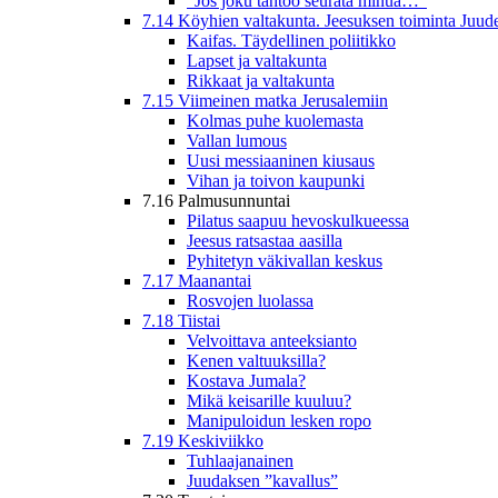
”Jos joku tahtoo seurata minua…”
7.14 Köyhien valtakunta. Jeesuksen toiminta Juud
Kaifas. Täydellinen poliitikko
Lapset ja valtakunta
Rikkaat ja valtakunta
7.15 Viimeinen matka Jerusalemiin
Kolmas puhe kuolemasta
Vallan lumous
Uusi messiaaninen kiusaus
Vihan ja toivon kaupunki
7.16 Palmusunnuntai
Pilatus saapuu hevoskulkueessa
Jeesus ratsastaa aasilla
Pyhitetyn väkivallan keskus
7.17 Maanantai
Rosvojen luolassa
7.18 Tiistai
Velvoittava anteeksianto
Kenen valtuuksilla?
Kostava Jumala?
Mikä keisarille kuuluu?
Manipuloidun lesken ropo
7.19 Keskiviikko
Tuhlaajanainen
Juudaksen ”kavallus”