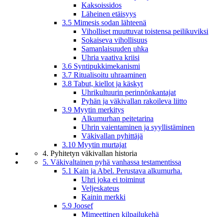
Kaksoissidos
Läheinen etäisyys
3.5 Mimesis sodan lähteenä
Viholliset muuttuvat toistensa peilikuviksi
Sokaiseva vihollisuus
Samanlaisuuden uhka
Uhria vaativa kriisi
3.6 Syntipukkimekanismi
3.7 Ritualisoitu uhraaminen
3.8 Tabut, kiellot ja käskyt
Uhrikultuurin perinnönkantajat
Pyhän ja väkivallan rakoileva liitto
3.9 Myytin merkitys
Alkumurhan peitetarina
Uhrin vaientaminen ja syyllistäminen
Väkivallan pyhittäjä
3.10 Myytin murtajat
4. Pyhitetyn väkivallan historia
5. Väkivaltainen pyhä vanhassa testamentissa
5.1 Kain ja Abel. Perustava alkumurha.
Uhri joka ei toiminut
Veljeskateus
Kainin merkki
5.9 Joosef
Mimeettinen kilpailukehä