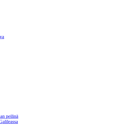
iva
an peilinä
Galileassa