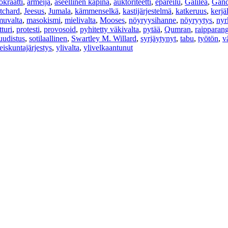
tokraatti
,
armeija
,
aseellinen kapina
,
auktoriteetti
,
epäreilu
,
Galilea
,
Gand
tchard
,
Jeesus
,
Jumala
,
kämmenselkä
,
kastijärjestelmä
,
katkeruus
,
kerjä
muvalta
,
masokismi
,
mielivalta
,
Mooses
,
nöyryysihanne
,
nöyryytys
,
nyr
tturi
,
protesti
,
provosoid
,
pyhitetty väkivalta
,
pytää
,
Qumran
,
raipparang
uudistus
,
sotilaallinen
,
Swartley M. Willard
,
syrjäytynyt
,
tabu
,
työtön
,
v
eiskuntajärjestys
,
ylivalta
,
ylivelkaantunut