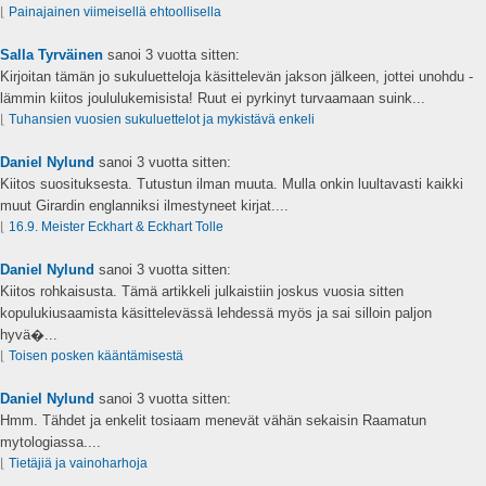
⌊
Painajainen viimeisellä ehtoollisella
Salla Tyrväinen
sanoi
3 vuotta sitten:
Kirjoitan tämän jo sukuluetteloja käsittelevän jakson jälkeen, jottei unohdu -
lämmin kiitos joululukemisista! Ruut ei pyrkinyt turvaamaan suink...
⌊
Tuhansien vuosien sukuluettelot ja mykistävä enkeli
Daniel Nylund
sanoi
3 vuotta sitten:
Kiitos suosituksesta. Tutustun ilman muuta. Mulla onkin luultavasti kaikki
muut Girardin englanniksi ilmestyneet kirjat....
⌊
16.9. Meister Eckhart & Eckhart Tolle
Daniel Nylund
sanoi
3 vuotta sitten:
Kiitos rohkaisusta. Tämä artikkeli julkaistiin joskus vuosia sitten
kopulukiusaamista käsittelevässä lehdessä myös ja sai silloin paljon
hyvä�...
⌊
Toisen posken kääntämisestä
Daniel Nylund
sanoi
3 vuotta sitten:
Hmm. Tähdet ja enkelit tosiaam menevät vähän sekaisin Raamatun
mytologiassa....
⌊
Tietäjiä ja vainoharhoja