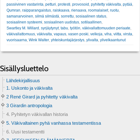
passiivinen vastarinta
,
petturi
,
protesti
,
provosoid
,
pyhitetty väkivalta
,
pytää
,
Qumran
,
raipparangaistus
,
raiskaava
,
rienaava
,
roomalaiset
,
ruotu
,
samanarvoinen
,
silmä silmästä
,
sorrettu
,
sosiaalinen status
,
sosiaalinen systeemi
,
sosiaalinen uudistus
,
sotilaallinen
,
Swartley M. Willard
,
syrjäytynyt
,
tabu
,
työtön
,
väkivallattomuuden periaate
,
väkivallattomuus
,
väkivalta
,
vapaus
,
vasen poski
,
velkoja
,
viha
,
viitta
,
virsta
,
vuorisaarna
,
Wink Walter
,
yhteiskuntajärjestys
,
ylivalta
,
ylivelkaantunut
Sisällysluettelo
Lähdekirjallisuus
1. Uskonto ja väkivalta
2 René Girard ja pyhitetty väkivalta
3 Girardin antropologia
4. Pyhitetyn väkivallan historia
5. Väkivaltainen pyhä vanhassa testamentissa
6. Uusi testamentti