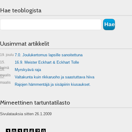
Hae teoblogista
Uusimmat artikkelit
19. joulu
7.0. Joulukertomus lapsille sanoitettuna
15.
16.9. Meister Eckhart & Eckhart Tolle
heinä
16.
Myrskyävä raja
maalis
12.
Valtakunta kuin rikkaruoho ja saastuttava hiiva
maalis
Rajojen hämmentäjä ja sisäpiirin kiusaukset.
Mimeettinen tartuntatilasto
Sivulatauksia sitten 26.1.2009