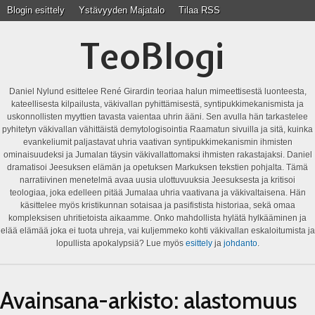
Blogin esittely
Ystävyyden Majatalo
Tilaa RSS
TeoBlogi
Daniel Nylund esittelee René Girardin teoriaa halun mimeettisestä luonteesta,
kateellisesta kilpailusta, väkivallan pyhittämisestä, syntipukkimekanismista ja
uskonnollisten myyttien tavasta vaientaa uhrin ääni. Sen avulla hän tarkastelee
pyhitetyn väkivallan vähittäistä demytologisointia Raamatun sivuilla ja sitä, kuinka
evankeliumit paljastavat uhria vaativan syntipukkimekanismin ihmisten
ominaisuudeksi ja Jumalan täysin väkivallattomaksi ihmisten rakastajaksi. Daniel
dramatisoi Jeesuksen elämän ja opetuksen Markuksen tekstien pohjalta. Tämä
narratiivinen menetelmä avaa uusia ulottuvuuksia Jeesuksesta ja kritisoi
teologiaa, joka edelleen pitää Jumalaa uhria vaativana ja väkivaltaisena. Hän
käsittelee myös kristikunnan sotaisaa ja pasifistista historiaa, sekä omaa
kompleksisen uhritietoista aikaamme. Onko mahdollista hylätä hylkääminen ja
elää elämää joka ei tuota uhreja, vai kuljemmeko kohti väkivallan eskaloitumista ja
lopullista apokalypsiä? Lue myös
esittely
ja
johdanto
.
Avainsana-arkisto:
alastomuus