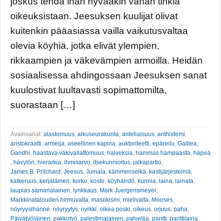
joskus tehdä ihan hyvääkin vähän tinkiä
oikeuksistaan. Jeesuksen kuulijat olivat
kuitenkin pääasiassa vailla vaikutusvaltaa
olevia köyhiä, jotka elivät ylempien,
rikkaampien ja väkevämpien armoilla. Heidän
sosiaalisessa ahdingossaan Jeesuksen sanat
kuulostivat luultavasti sopimattomilta,
suorastaan […]
Avainsanat:
alastomuus
,
alkuseurakunta
,
anteliaisuus
,
anthistemi
,
aristokraatti
,
armeija
,
aseellinen kapina
,
auktoriteetti
,
epäreilu
,
Galilea
,
Gandhi
,
haastava väkivallattomuus
,
halveksia
,
hammas hampaasta
,
häpeä
,
hävytön
,
hierarkia
,
ihmisarvo
,
itsekunnioitus
,
jalkapartio
,
James B. Pritchard
,
Jeesus
,
Jumala
,
kämmenselkä
,
kastijärjestelmä
,
katkeruus
,
kerjäläinen
,
korko
,
kosto
,
köyhälistö
,
kunnia
,
laina
,
lainata
,
laupias samarialainen
,
lynkkaus
,
Mark Juergensmeyer
,
Markkinatalouden hirmuvalta
,
masokismi
,
mielivalta
,
Mooses
,
nöyryysihanne
,
nöyryytys
,
nyrkki
,
oikea poski
,
oikeus
,
orjuus
,
paha
,
Päivätyöläinen
,
pakkotyö
,
palestiinalainen
,
palvelija
,
pantti
,
panttilaina
,