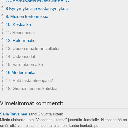
7. JEESUKSEN ELÄMÄNKERTA
8 Kysymyksiä ja vastausyrityksiä
9. Muiden kertomuksia
10. Keskiaika
11. Renesanssi
12. Reformaatio
13. Uuden maailman valloitus
14. Uskonsodat
15. Valistuksen aika
16 Moderni aika
17. Entä tästä eteenpäin?
18. Girardin teorian kritiikkiä
Viimeisimmät kommentit
Salla Tyrväinen
sanoi
2 vuotta sitten:
Mietin uhriverta, jota "Vanhassa liitossa" juotettiin Jumalalle. Hienosäätöä on
siinä, että veri, olipa ihmisen tai eläimen, kantoi henkeä, pu...