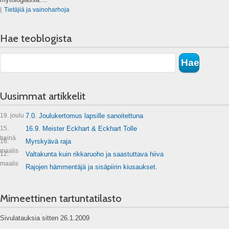
⌊
Tietäjiä ja vainoharhoja
Hae teoblogista
Uusimmat artikkelit
19. joulu
7.0. Joulukertomus lapsille sanoitettuna
15.
16.9. Meister Eckhart & Eckhart Tolle
heinä
16.
Myrskyävä raja
maalis
12.
Valtakunta kuin rikkaruoho ja saastuttava hiiva
maalis
Rajojen hämmentäjä ja sisäpiirin kiusaukset.
Mimeettinen tartuntatilasto
Sivulatauksia sitten 26.1.2009