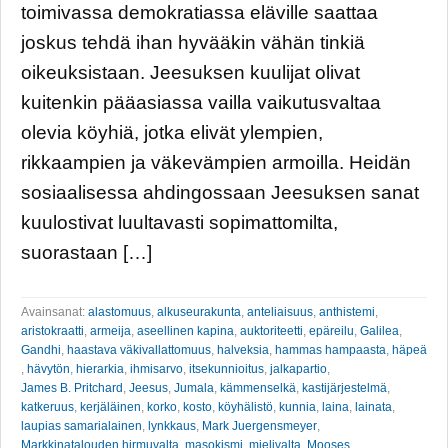
toimivassa demokratiassa eläville saattaa
joskus tehdä ihan hyvääkin vähän tinkiä
oikeuksistaan. Jeesuksen kuulijat olivat
kuitenkin pääasiassa vailla vaikutusvaltaa
olevia köyhiä, jotka elivät ylempien,
rikkaampien ja väkevämpien armoilla. Heidän
sosiaalisessa ahdingossaan Jeesuksen sanat
kuulostivat luultavasti sopimattomilta,
suorastaan […]
Avainsanat:
alastomuus
,
alkuseurakunta
,
anteliaisuus
,
anthistemi
,
aristokraatti
,
armeija
,
aseellinen kapina
,
auktoriteetti
,
epäreilu
,
Galilea
,
Gandhi
,
haastava väkivallattomuus
,
halveksia
,
hammas hampaasta
,
häpeä
,
hävytön
,
hierarkia
,
ihmisarvo
,
itsekunnioitus
,
jalkapartio
,
James B. Pritchard
,
Jeesus
,
Jumala
,
kämmenselkä
,
kastijärjestelmä
,
katkeruus
,
kerjäläinen
,
korko
,
kosto
,
köyhälistö
,
kunnia
,
laina
,
lainata
,
laupias samarialainen
,
lynkkaus
,
Mark Juergensmeyer
,
Markkinatalouden hirmuvalta
,
masokismi
,
mielivalta
,
Mooses
,