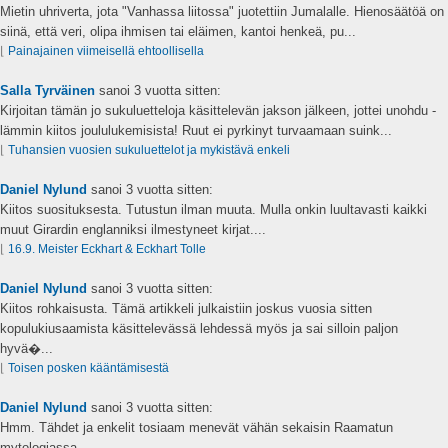
Mietin uhriverta, jota "Vanhassa liitossa" juotettiin Jumalalle. Hienosäätöä on
siinä, että veri, olipa ihmisen tai eläimen, kantoi henkeä, pu...
⌊
Painajainen viimeisellä ehtoollisella
Salla Tyrväinen
sanoi
3 vuotta sitten:
Kirjoitan tämän jo sukuluetteloja käsittelevän jakson jälkeen, jottei unohdu -
lämmin kiitos joululukemisista! Ruut ei pyrkinyt turvaamaan suink...
⌊
Tuhansien vuosien sukuluettelot ja mykistävä enkeli
Daniel Nylund
sanoi
3 vuotta sitten:
Kiitos suosituksesta. Tutustun ilman muuta. Mulla onkin luultavasti kaikki
muut Girardin englanniksi ilmestyneet kirjat....
⌊
16.9. Meister Eckhart & Eckhart Tolle
Daniel Nylund
sanoi
3 vuotta sitten:
Kiitos rohkaisusta. Tämä artikkeli julkaistiin joskus vuosia sitten
kopulukiusaamista käsittelevässä lehdessä myös ja sai silloin paljon
hyvä�...
⌊
Toisen posken kääntämisestä
Daniel Nylund
sanoi
3 vuotta sitten:
Hmm. Tähdet ja enkelit tosiaam menevät vähän sekaisin Raamatun
mytologiassa....