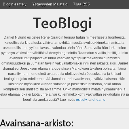
Blogin esittely
Ystävyyden Majatalo
Tilaa RSS
TeoBlogi
Daniel Nylund esittelee René Girardin teoriaa halun mimeettisestä luonteesta,
kateellisesta kilpailusta, väkivallan pyhittämisestä, syntipukkimekanismista ja
uskonnollisten myyttien tavasta vaientaa uhrin ääni. Sen avulla hän tarkastelee
pyhitetyn väkivallan vähittäistä demytologisointia Raamatun sivuilla ja sitä, kuinka
evankeliumit paljastavat uhria vaativan syntipukkimekanismin ihmisten
ominaisuudeksi ja Jumalan täysin väkivallattomaksi ihmisten rakastajaksi. Daniel
dramatisoi Jeesuksen elämän ja opetuksen Markuksen tekstien pohjalta. Tämä
narratiivinen menetelmä avaa uusia ulottuvuuksia Jeesuksesta ja kritisoi
teologiaa, joka edelleen pitää Jumalaa uhria vaativana ja väkivaltaisena. Hän
käsittelee myös kristikunnan sotaisaa ja pasifistista historiaa, sekä omaa
kompleksisen uhritietoista aikaamme. Onko mahdollista hylätä hylkääminen ja
elää elämää joka ei tuota uhreja, vai kuljemmeko kohti väkivallan eskaloitumista ja
lopullista apokalypsiä? Lue myös
esittely
ja
johdanto
.
Avainsana-arkisto: