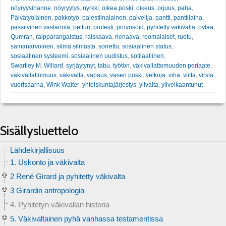
nöyryysihanne
,
nöyryytys
,
nyrkki
,
oikea poski
,
oikeus
,
orjuus
,
paha
,
Päivätyöläinen
,
pakkotyö
,
palestiinalainen
,
palvelija
,
pantti
,
panttilaina
,
passiivinen vastarinta
,
petturi
,
protesti
,
provosoid
,
pyhitetty väkivalta
,
pytää
,
Qumran
,
raipparangaistus
,
raiskaava
,
rienaava
,
roomalaiset
,
ruotu
,
samanarvoinen
,
silmä silmästä
,
sorrettu
,
sosiaalinen status
,
sosiaalinen systeemi
,
sosiaalinen uudistus
,
sotilaallinen
,
Swartley M. Willard
,
syrjäytynyt
,
tabu
,
työtön
,
väkivallattomuuden periaate
,
väkivallattomuus
,
väkivalta
,
vapaus
,
vasen poski
,
velkoja
,
viha
,
viitta
,
virsta
,
vuorisaarna
,
Wink Walter
,
yhteiskuntajärjestys
,
ylivalta
,
ylivelkaantunut
Sisällysluettelo
Lähdekirjallisuus
1. Uskonto ja väkivalta
2 René Girard ja pyhitetty väkivalta
3 Girardin antropologia
4. Pyhitetyn väkivallan historia
5. Väkivaltainen pyhä vanhassa testamentissa