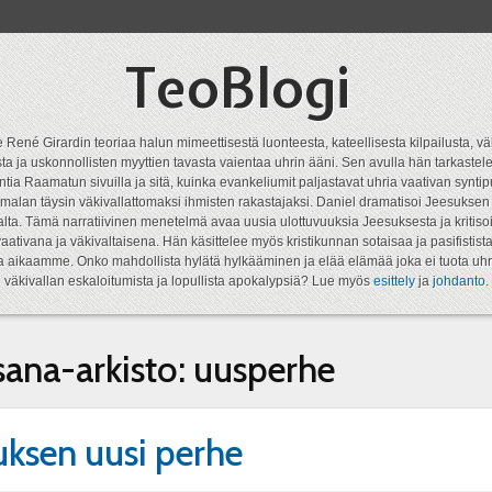
TeoBlogi
 René Girardin teoriaa halun mimeettisestä luonteesta, kateellisesta kilpailusta, vä
a ja uskonnollisten myyttien tavasta vaientaa uhrin ääni. Sen avulla hän tarkastele
ntia Raamatun sivuilla ja sitä, kuinka evankeliumit paljastavat uhria vaativan syn
malan täysin väkivallattomaksi ihmisten rakastajaksi. Daniel dramatisoi Jeesukse
lta. Tämä narratiivinen menetelmä avaa uusia ulottuvuuksia Jeesuksesta ja kritisoi
aativana ja väkivaltaisena. Hän käsittelee myös kristikunnan sotaisaa ja pasifistist
ta aikaamme. Onko mahdollista hylätä hylkääminen ja elää elämää joka ei tuota uhr
väkivallan eskaloitumista ja lopullista apokalypsiä? Lue myös
esittely
ja
johdanto
.
sana-arkisto:
uusperhe
uksen uusi perhe