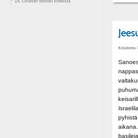
18. Girardin teorian kritiikkiä
Jees
Kirjoitettu
7
Sanoess
nappasi 
valtaku
puhumal
keisaril
Israelil
pyhistä
aikana.
basilei