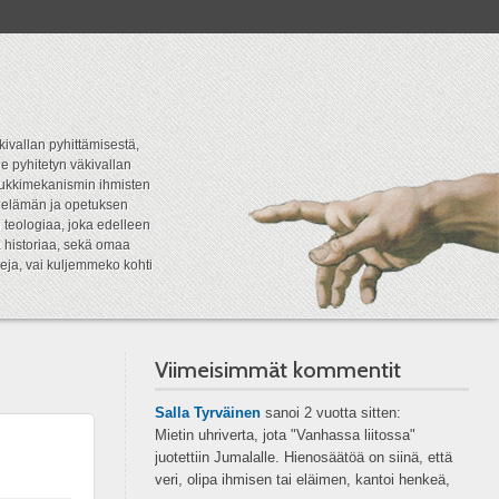
kivallan pyhittämisestä,
e pyhitetyn väkivallan
tipukkimekanismin ihmisten
n elämän ja opetuksen
 teologiaa, joka edelleen
a historiaa, sekä omaa
eja, vai kuljemmeko kohti
Viimeisimmät kommentit
Salla Tyrväinen
sanoi
2 vuotta sitten:
Mietin uhriverta, jota "Vanhassa liitossa"
juotettiin Jumalalle. Hienosäätöä on siinä, että
veri, olipa ihmisen tai eläimen, kantoi henkeä,