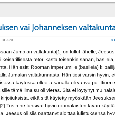
uksen vai Johanneksen valtakunt
.10.2020
0 
aan Jumalan valtakunta[1] on tullut lähelle, Jeesus
keisarillisesta retoriikasta toisenkin sanan, basileia, 
nta. Hän esitti Rooman imperiumille (basileia) kilpaili
la Jumalan valtakunnasta. Hän tiesi varsin hyvin, e
lisessa käytössä olleella sanalla oli vahva poliittinen 
aisille tämä ilmaisu oli vieras. Sitä ei löytynyt muinaisi
 kirjoituksista, eikä sitä käytetty myöskään Jeesukse
[2] Tosin he tunsivat hyvin roomalaisten tavan käytt
aa. Jeesus oli siis päättänyt aloittaa julistuksensa hyv