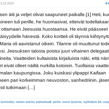
3.10.2020
0 
en äiti ja veljet olivat saapuneet paikalle.[1] Heti, k
isineen tuli perille, he huomasivat, etteivät todellakaa
i ottamaan Jeesusta huostaansa. He eivät päässeet
äisyydelle hänestä. Koko kortteli oli täynnä kiihtynyt
Maria oli aavistanut oikein. Tilanne oli muuttunut tode
seksi. Jeesuksen talosta poistui juuri vihainen delegaat
neita. Vaatteiden kultaisista kirjailuista näki, että nä
 eivät olleet näiltä nurkilta kotoisin. Tuollaisia vaatte
malan kaupungissa. Joku kuiskasi ylipappi Kaifaan
neen pari korkeimman neuvoston, sanhedriinin, jäse
sti tutkimaan […]
:
kunnioitus
,
naisen asema
,
patriarkaatti
,
perhe
,
suvun tyrannia
,
syyllistävä äiti
,
uus