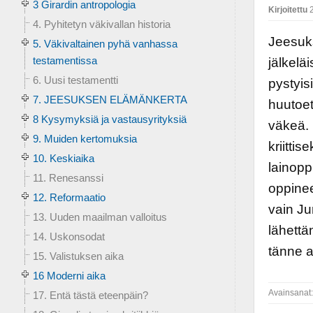
3 Girardin antropologia
Kirjoitettu
2
4. Pyhitetyn väkivallan historia
Jeesuks
5. Väkivaltainen pyhä vanhassa
testamentissa
jälkelä
6. Uusi testamentti
pystyis
7. JEESUKSEN ELÄMÄNKERTA
huutoet
8 Kysymyksiä ja vastausyrityksiä
väkeä. 
9. Muiden kertomuksia
kriitti
10. Keskiaika
lainoppi
11. Renesanssi
oppineet
12. Reformaatio
vain Ju
13. Uuden maailman valloitus
lähettä
14. Uskonsodat
tänne a
15. Valistuksen aika
16 Moderni aika
Avainsanat
17. Entä tästä eteenpäin?