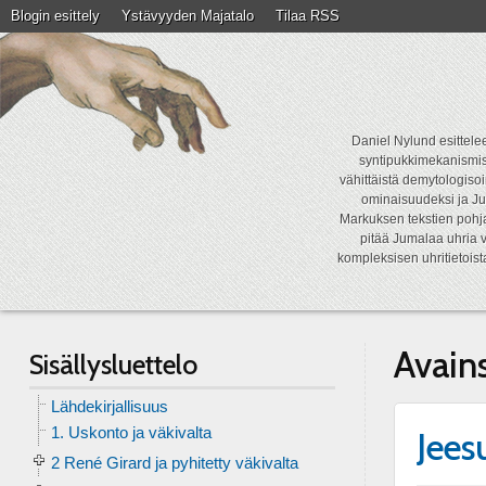
Blogin esittely
Ystävyyden Majatalo
Tilaa RSS
Daniel Nylund esittelee
syntipukkimekanismist
vähittäistä demytologisoi
ominaisuudeksi ja Ju
Markuksen tekstien pohja
pitää Jumalaa uhria v
kompleksisen uhritietois
Avain
Sisällysluettelo
Lähdekirjallisuus
1. Uskonto ja väkivalta
Jees
2 René Girard ja pyhitetty väkivalta