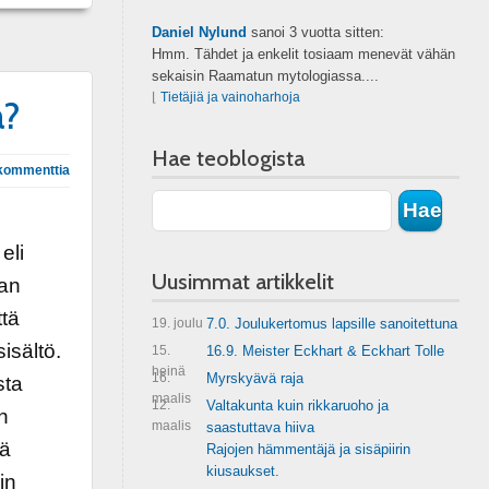
Daniel Nylund
sanoi
3 vuotta sitten:
Hmm. Tähdet ja enkelit tosiaam menevät vähän
sekaisin Raamatun mytologiassa....
⌊
Tietäjiä ja vainoharhoja
a?
Hae teoblogista
kommenttia
eli
Uusimmat artikkelit
jan
ttä
19. joulu
7.0. Joulukertomus lapsille sanoitettuna
sisältö.
15.
16.9. Meister Eckhart & Eckhart Tolle
heinä
16.
Myrskyävä raja
sta
maalis
12.
Valtakunta kuin rikkaruoho ja
n
maalis
saastuttava hiiva
ää
Rajojen hämmentäjä ja sisäpiirin
kiusaukset.
in