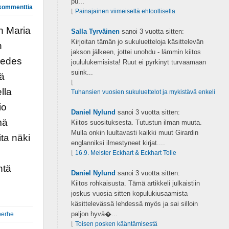
pu...
kommenttia
⌊
Painajainen viimeisellä ehtoollisella
un Maria
Salla Tyrväinen
sanoi
3 vuotta sitten:
Kirjoitan tämän jo sukuluetteloja käsittelevän
n
jakson jälkeen, jottei unohdu - lämmin kiitos
 edes
joululukemisista! Ruut ei pyrkinyt turvaamaan
suink...
tä
⌊
lla
Tuhansien vuosien sukuluettelot ja mykistävä enkeli
io
Daniel Nylund
sanoi
3 vuotta sitten:
mä
Kiitos suosituksesta. Tutustun ilman muuta.
Mulla onkin luultavasti kaikki muut Girardin
ita näki
englanniksi ilmestyneet kirjat....
⌊
16.9. Meister Eckhart & Eckhart Tolle
ntä
Daniel Nylund
sanoi
3 vuotta sitten:
Kiitos rohkaisusta. Tämä artikkeli julkaistiin
joskus vuosia sitten kopulukiusaamista
käsittelevässä lehdessä myös ja sai silloin
paljon hyvä�...
perhe
⌊
Toisen posken kääntämisestä