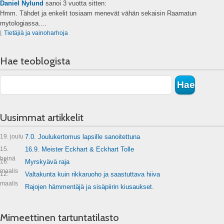
Daniel Nylund
sanoi
3 vuotta sitten:
Hmm. Tähdet ja enkelit tosiaam menevät vähän sekaisin Raamatun
mytologiassa....
⌊
Tietäjiä ja vainoharhoja
Hae teoblogista
Uusimmat artikkelit
19. joulu
7.0. Joulukertomus lapsille sanoitettuna
15.
16.9. Meister Eckhart & Eckhart Tolle
heinä
16.
Myrskyävä raja
maalis
12.
Valtakunta kuin rikkaruoho ja saastuttava hiiva
maalis
Rajojen hämmentäjä ja sisäpiirin kiusaukset.
Mimeettinen tartuntatilasto