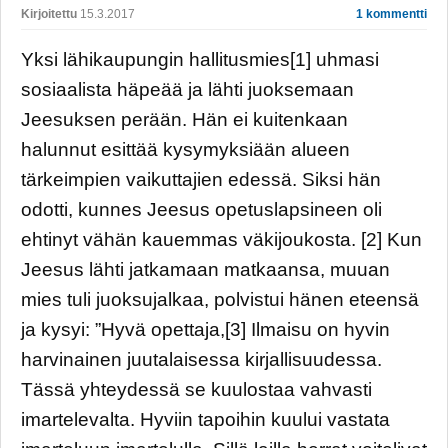
Kirjoitettu
15.3.2017
1 kommentti
Yksi lähikaupungin hallitusmies[1] uhmasi
sosiaalista häpeää ja lähti juoksemaan
Jeesuksen perään. Hän ei kuitenkaan
halunnut esittää kysymyksiään alueen
tärkeimpien vaikuttajien edessä. Siksi hän
odotti, kunnes Jeesus opetuslapsineen oli
ehtinyt vähän kauemmas väkijoukosta. [2] Kun
Jeesus lähti jatkamaan matkaansa, muuan
mies tuli juoksujalkaa, polvistui hänen eteensä
ja kysyi: ”Hyvä opettaja,[3] Ilmaisu on hyvin
harvinainen juutalaisessa kirjallisuudessa.
Tässä yhteydessä se kuulostaa vahvasti
imartelevalta. Hyviin tapoihin kuului vastata