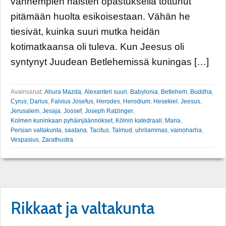
vanhempien naisten opastuksella tottunut
pitämään huolta esikoisestaan. Vähän he
tiesivät, kuinka suuri mutka heidän
kotimatkaansa oli tuleva. Kun Jeesus oli
syntynyt Juudean Betlehemissä kuningas […]
Avainsanat:
Ahura Mazda
,
Alexanteri suuri
,
Babylonia
,
Betlehem
,
Buddha
,
Cyrus
,
Darius
,
Falvius Josefus
,
Herodes
,
Herodium
,
Hesekiel
,
Jeesus
,
Jerusalem
,
Jesaja
,
Joosef
,
Joseph Ratzinger
,
Kolmen kuninkaan pyhäinjäännökset
,
Kölnin katedraali
,
Maria
,
Persian valtakunta
,
saatana
,
Tacitus
,
Talmud
,
uhrilammas
,
vainoharha
,
Vespasius
,
Zarathustra
Rikkaat ja valtakunta