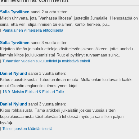
Viimeisimmät kommentit
Salla Tyrväinen
sanoi
2 vuotta sitten:
Mietin uhriverta, jota "Vanhassa liitossa" juotettiin Jumalalle. Hienosäätöä on
siinä, että veri, olipa ihmisen tai eläimen, kantoi henkeä, pu...
⌊
Painajainen viimeisellä ehtoollisella
Salla Tyrväinen
sanoi
3 vuotta sitten:
Kirjoitan tämän jo sukuluetteloja käsittelevän jakson jälkeen, jottei unohdu -
lämmin kiitos joululukemisista! Ruut ei pyrkinyt turvaamaan suink...
⌊
Tuhansien vuosien sukuluettelot ja mykistävä enkeli
Daniel Nylund
sanoi
3 vuotta sitten:
Kiitos suosituksesta. Tutustun ilman muuta. Mulla onkin luultavasti kaikki
muut Girardin englanniksi ilmestyneet kirjat....
⌊
16.9. Meister Eckhart & Eckhart Tolle
Daniel Nylund
sanoi
3 vuotta sitten:
Kiitos rohkaisusta. Tämä artikkeli julkaistiin joskus vuosia sitten
kopulukiusaamista käsittelevässä lehdessä myös ja sai silloin paljon
hyvä�...
⌊
Toisen posken kääntämisestä