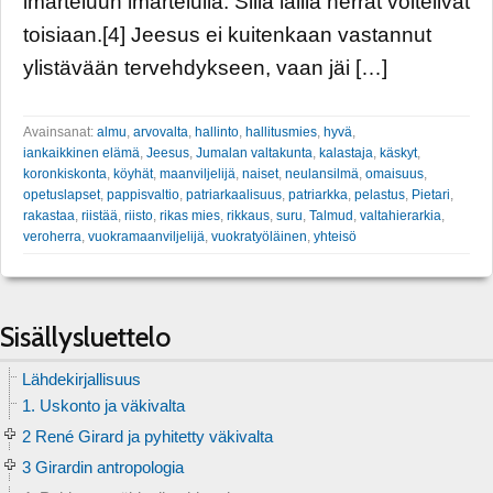
imarteluun imartelulla. Sillä lailla herrat voitelivat
toisiaan.[4] Jeesus ei kuitenkaan vastannut
ylistävään tervehdykseen, vaan jäi […]
Avainsanat:
almu
,
arvovalta
,
hallinto
,
hallitusmies
,
hyvä
,
iankaikkinen elämä
,
Jeesus
,
Jumalan valtakunta
,
kalastaja
,
käskyt
,
koronkiskonta
,
köyhät
,
maanviljelijä
,
naiset
,
neulansilmä
,
omaisuus
,
opetuslapset
,
pappisvaltio
,
patriarkaalisuus
,
patriarkka
,
pelastus
,
Pietari
,
rakastaa
,
riistää
,
riisto
,
rikas mies
,
rikkaus
,
suru
,
Talmud
,
valtahierarkia
,
veroherra
,
vuokramaanviljelijä
,
vuokratyöläinen
,
yhteisö
Sisällysluettelo
Lähdekirjallisuus
1. Uskonto ja väkivalta
2 René Girard ja pyhitetty väkivalta
3 Girardin antropologia