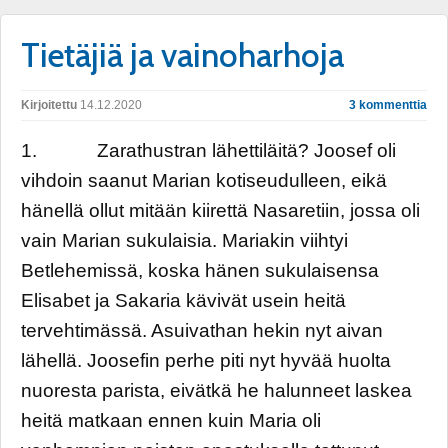
Tietäjiä ja vainoharhoja
Kirjoitettu
14.12.2020
3 kommenttia
1. Zarathustran lähettiläitä? Joosef oli
vihdoin saanut Marian kotiseudulleen, eikä
hänellä ollut mitään kiirettä Nasaretiin, jossa oli
vain Marian sukulaisia. Mariakin viihtyi
Betlehemissä, koska hänen sukulaisensa
Elisabet ja Sakaria kävivät usein heitä
tervehtimässä. Asuivathan hekin nyt aivan
lähellä. Joosefin perhe piti nyt hyvää huolta
nuoresta parista, eivätkä he halunneet laskea
heitä matkaan ennen kuin Maria oli