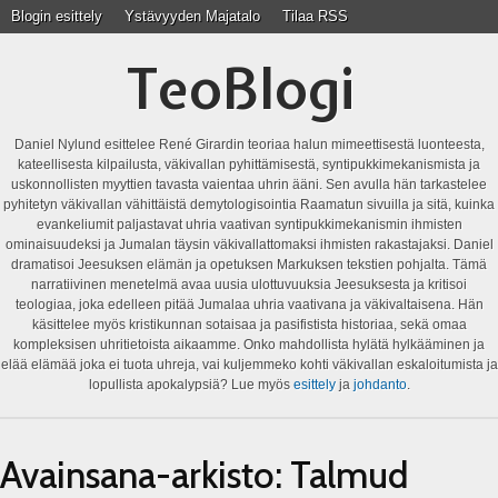
Blogin esittely
Ystävyyden Majatalo
Tilaa RSS
TeoBlogi
Daniel Nylund esittelee René Girardin teoriaa halun mimeettisestä luonteesta,
kateellisesta kilpailusta, väkivallan pyhittämisestä, syntipukkimekanismista ja
uskonnollisten myyttien tavasta vaientaa uhrin ääni. Sen avulla hän tarkastelee
pyhitetyn väkivallan vähittäistä demytologisointia Raamatun sivuilla ja sitä, kuinka
evankeliumit paljastavat uhria vaativan syntipukkimekanismin ihmisten
ominaisuudeksi ja Jumalan täysin väkivallattomaksi ihmisten rakastajaksi. Daniel
dramatisoi Jeesuksen elämän ja opetuksen Markuksen tekstien pohjalta. Tämä
narratiivinen menetelmä avaa uusia ulottuvuuksia Jeesuksesta ja kritisoi
teologiaa, joka edelleen pitää Jumalaa uhria vaativana ja väkivaltaisena. Hän
käsittelee myös kristikunnan sotaisaa ja pasifistista historiaa, sekä omaa
kompleksisen uhritietoista aikaamme. Onko mahdollista hylätä hylkääminen ja
elää elämää joka ei tuota uhreja, vai kuljemmeko kohti väkivallan eskaloitumista ja
lopullista apokalypsiä? Lue myös
esittely
ja
johdanto
.
Avainsana-arkisto:
Talmud