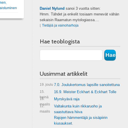
inen
,
laistuminen
Daniel Nylund
sanoi
3 vuotta sitten:
Hmm. Tähdet ja enkelit tosiaam menevät vähän
sekaisin Raamatun mytologiassa....
⌊
Tietäjiä ja vainoharhoja
Hae teoblogista
Uusimmat artikkelit
19. joulu
7.0. Joulukertomus lapsille sanoitettuna
15.
16.9. Meister Eckhart & Eckhart Tolle
heinä
16.
Myrskyävä raja
maalis
12.
Valtakunta kuin rikkaruoho ja
maalis
saastuttava hiiva
Rajojen hämmentäjä ja sisäpiirin
kiusaukset.