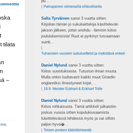
pu...
kommenttia
⌊
Painajainen viimeisellä ehtoollisella
koska
Salla Tyrväinen
sanoi
3 vuotta sitten:
Kirjoitan tämän jo sukuluetteloja käsittelevän
i
jakson jälkeen, jottei unohdu - lämmin kiitos
t
joululukemisista! Ruut ei pyrkinyt turvaamaan
suink...
 tilata
⌊
Tuhansien vuosien sukuluettelot ja mykistävä enkeli
an
Daniel Nylund
sanoi
3 vuotta sitten:
an
Kiitos suosituksesta. Tutustun ilman muuta.
Mulla onkin luultavasti kaikki muut Girardin
sä –
englanniksi ilmestyneet kirjat....
⌊
16.9. Meister Eckhart & Eckhart Tolle
n
Daniel Nylund
sanoi
3 vuotta sitten:
Kiitos rohkaisusta. Tämä artikkeli julkaistiin
joskus vuosia sitten kopulukiusaamista
käsittelevässä lehdessä myös ja sai silloin
paljon hyvä�...
nssa
,
⌊
Toisen posken kääntämisestä