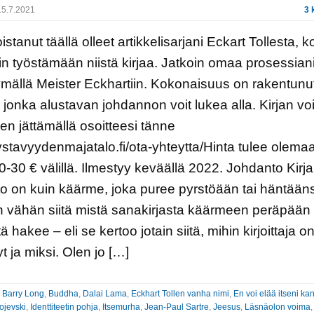
5.7.2021
3 
istanut täällä olleet artikkelisarjani Eckart Tollesta, 
in työstämään niistä kirjaa. Jatkoin omaa prosessian
mällä Meister Eckhartiin. Kokonaisuus on rakentunu
, jonka alustavan johdannon voit lukea alla. Kirjan voit
en jättämällä osoitteesi tänne
/ystavyydenmajatalo.fi/ota-yhteytta/Hinta tulee olema
20-30 € välillä. Ilmestyy keväällä 2022. ­­Johdanto Kirj
o on kuin käärme, joka puree pyrstöään tai häntään
n vähän siitä mistä sanakirjasta käärmeen peräpään
ä hakee – eli se kertoo jotain siitä, mihin kirjoittaja o
t ja miksi. Olen jo […]
:
Barry Long
,
Buddha
,
Dalai Lama
,
Eckhart Tollen vanha nimi
,
En voi elää itseni ka
ojevski
,
Identtiteetin pohja
,
Itsemurha
,
Jean-Paul Sartre
,
Jeesus
,
Läsnäolon voima
,