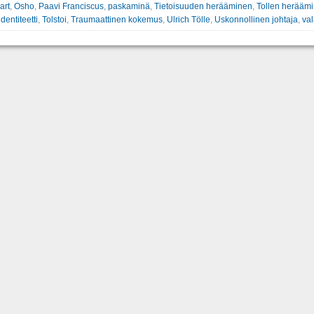
art
,
Osho
,
Paavi Franciscus
,
paskaminä
,
Tietoisuuden herääminen
,
Tollen herääm
dentiteetti
,
Tolstoi
,
Traumaattinen kokemus
,
Ulrich Tölle
,
Uskonnollinen johtaja
,
va