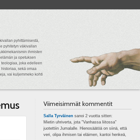
kivallan pyhittämisestä,
e pyhitetyn väkivallan
tipukkimekanismin ihmisten
n elämän ja opetuksen
 teologiaa, joka edelleen
a historiaa, sekä omaa
eja, vai kuljemmeko kohti
emus
Viimeisimmät kommentit
Salla Tyrväinen
sanoi
2 vuotta sitten:
Mietin uhriverta, jota "Vanhassa liitossa"
juotettiin Jumalalle. Hienosäätöä on siinä, että
veri, olipa ihmisen tai eläimen, kantoi henkeä,