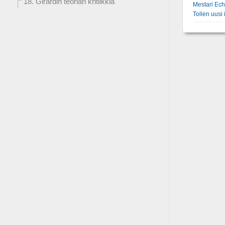
18. Girardin teorian kritiikkiä
Mestari Ech
Tollen uusi i