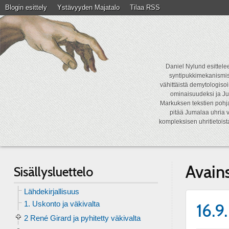
Blogin esittely
Ystävyyden Majatalo
Tilaa RSS
Daniel Nylund esittelee
syntipukkimekanismist
vähittäistä demytologisoi
ominaisuudeksi ja Ju
Markuksen tekstien pohja
pitää Jumalaa uhria v
kompleksisen uhritietois
Avain
Sisällysluettelo
Lähdekirjallisuus
1. Uskonto ja väkivalta
16.9
2 René Girard ja pyhitetty väkivalta