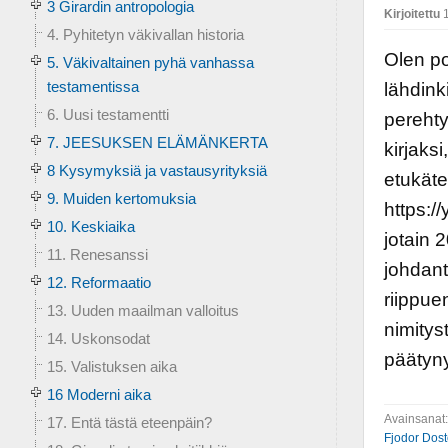
3 Girardin antropologia
Kirjoitettu
1
4. Pyhitetyn väkivallan historia
Olen po
5. Väkivaltainen pyhä vanhassa
testamentissa
lähdink
6. Uusi testamentti
perehty
7. JEESUKSEN ELÄMÄNKERTA
kirjaksi
8 Kysymyksiä ja vastausyrityksiä
etukäte
9. Muiden kertomuksia
https:/
10. Keskiaika
jotain 
11. Renesanssi
johdant
12. Reformaatio
riippue
13. Uuden maailman valloitus
nimityst
14. Uskonsodat
päätyny
15. Valistuksen aika
16 Moderni aika
Avainsanat
17. Entä tästä eteenpäin?
Fjodor Dost