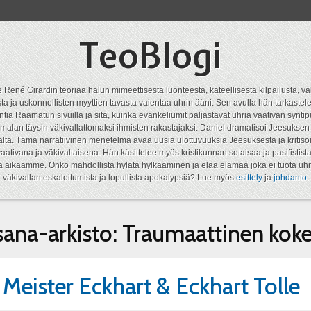
TeoBlogi
 René Girardin teoriaa halun mimeettisestä luonteesta, kateellisesta kilpailusta, vä
a ja uskonnollisten myyttien tavasta vaientaa uhrin ääni. Sen avulla hän tarkastele
ntia Raamatun sivuilla ja sitä, kuinka evankeliumit paljastavat uhria vaativan syn
malan täysin väkivallattomaksi ihmisten rakastajaksi. Daniel dramatisoi Jeesukse
lta. Tämä narratiivinen menetelmä avaa uusia ulottuvuuksia Jeesuksesta ja kritisoi
aativana ja väkivaltaisena. Hän käsittelee myös kristikunnan sotaisaa ja pasifistist
ta aikaamme. Onko mahdollista hylätä hylkääminen ja elää elämää joka ei tuota uhr
väkivallan eskaloitumista ja lopullista apokalypsiä? Lue myös
esittely
ja
johdanto
.
sana-arkisto:
Traumaattinen kok
. Meister Eckhart & Eckhart Tolle