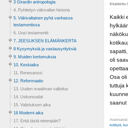
3 Girardin antropologia
Kirjoitettu
8
4. Pyhitetyn väkivallan historia
Kaikki 
5. Väkivaltainen pyhä vanhassa
testamentissa
hylkää
6. Uusi testamentti
näkökul
7. JEESUKSEN ELÄMÄNKERTA
kotikau
8 Kysymyksiä ja vastausyrityksiä
sapatti
9. Muiden kertomuksia
oli saa
10. Keskiaika
opettaa
11. Renesanssi
Osa oli
12. Reformaatio
tuttuja
13. Uuden maailman valloitus
kuunne
14. Uskonsodat
saanut
15. Valistuksen aika
16 Moderni aika
Avainsanat
17. Entä tästä eteenpäin?
kotikylä
,
ku