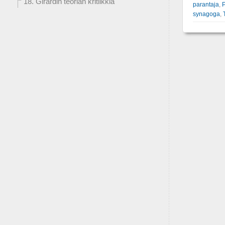
18. Girardin teorian kritiikkiä
parantaja
,
P
synagoga
,