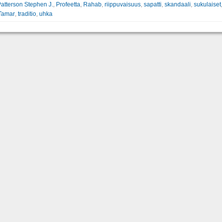
atterson Stephen J.
,
Profeetta
,
Rahab
,
riippuvaisuus
,
sapatti
,
skandaali
,
sukulaiset
Tamar
,
traditio
,
uhka