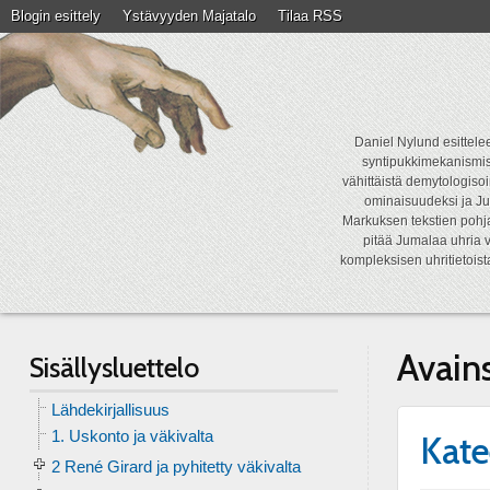
Blogin esittely
Ystävyyden Majatalo
Tilaa RSS
Daniel Nylund esittelee
syntipukkimekanismist
vähittäistä demytologisoi
ominaisuudeksi ja Ju
Markuksen tekstien pohja
pitää Jumalaa uhria v
kompleksisen uhritietois
Avain
Sisällysluettelo
Lähdekirjallisuus
1. Uskonto ja väkivalta
Kate
2 René Girard ja pyhitetty väkivalta