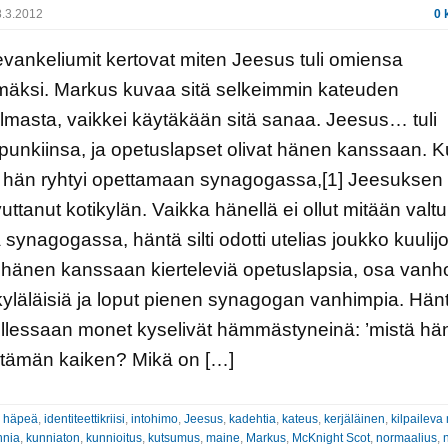
.3.2012
0 
evankeliumit kertovat miten Jeesus tuli omiensa
mäksi. Markus kuvaa sitä selkeimmin kateuden
masta, vaikkei käytäkään sitä sanaa. Jeesus… tuli
punkiinsa, ja opetuslapset olivat hänen kanssaan. Ku
, hän ryhtyi opettamaan synagogassa,[1] Jeesuksen
vuttanut kotikylän. Vaikka hänellä ei ollut mitään valt
 synagogassa, häntä silti odotti utelias joukko kuulijo
 hänen kanssaan kierteleviä opetuslapsia, osa vanh
 kyläläisiä ja loput pienen synagogan vanhimpia. Hän
llessaan monet kyselivät hämmästyneinä: ’mistä hä
 tämän kaiken? Mikä on […]
:
häpeä
,
identiteettikriisi
,
intohimo
,
Jeesus
,
kadehtia
,
kateus
,
kerjäläinen
,
kilpaileva
nnia
,
kunniaton
,
kunnioitus
,
kutsumus
,
maine
,
Markus
,
McKnight Scot
,
normaalius
,