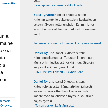
pu...
kommenttia
⌊
Painajainen viimeisellä ehtoollisella
Salla Tyrväinen
sanoi
3 vuotta sitten:
Kirjoitan tämän jo sukuluetteloja käsittelevän
jakson jälkeen, jottei unohdu - lämmin kiitos
joululukemisista! Ruut ei pyrkinyt turvaamaan
suink...
n tuli
⌊
 maine
Tuhansien vuosien sukuluettelot ja mykistävä enkeli
uuksia
Daniel Nylund
sanoi
3 vuotta sitten:
ita.
Kiitos suosituksesta. Tutustun ilman muuta.
Mulla onkin luultavasti kaikki muut Girardin
oja
englanniksi ilmestyneet kirjat....
tä
⌊
16.9. Meister Eckhart & Eckhart Tolle
n on
Daniel Nylund
sanoi
3 vuotta sitten:
Kiitos rohkaisusta. Tämä artikkeli julkaistiin
joskus vuosia sitten kopulukiusaamista
käsittelevässä lehdessä myös ja sai silloin
paljon hyvä�...
 mimesis
,
nöyryytys
,
⌊
Toisen posken kääntämisestä