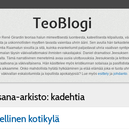
TeoBlogi
 René Girardin teoriaa halun mimeettisestä luonteesta, kateellisesta kilpailusta, vä
a ja uskonnollisten myyttien tavasta vaientaa uhrin ääni. Sen avulla hän tarkastele
ntia Raamatun sivuilla ja sitä, kuinka evankeliumit paljastavat uhria vaativan syn
malan täysin väkivallattomaksi ihmisten rakastajaksi. Daniel dramatisoi Jeesukse
lta. Tämä narratiivinen menetelmä avaa uusia ulottuvuuksia Jeesuksesta ja kritisoi
aativana ja väkivaltaisena. Hän käsittelee myös kristikunnan sotaisaa ja pasifistist
ta aikaamme. Onko mahdollista hylätä hylkääminen ja elää elämää joka ei tuota uhr
väkivallan eskaloitumista ja lopullista apokalypsiä? Lue myös
esittely
ja
johdanto
.
sana-arkisto:
kadehtia
ellinen kotikylä