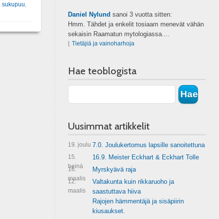
,
sukupuu
,
Daniel Nylund
sanoi
3 vuotta sitten:
Hmm. Tähdet ja enkelit tosiaam menevät vähän
sekaisin Raamatun mytologiassa....
⌊
Tietäjiä ja vainoharhoja
Hae teoblogista
Uusimmat artikkelit
19. joulu
7.0. Joulukertomus lapsille sanoitettuna
15.
16.9. Meister Eckhart & Eckhart Tolle
heinä
16.
Myrskyävä raja
maalis
12.
Valtakunta kuin rikkaruoho ja
maalis
saastuttava hiiva
Rajojen hämmentäjä ja sisäpiirin
kiusaukset.