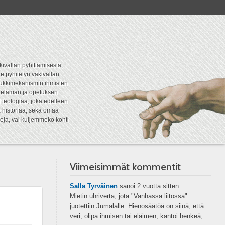
kivallan pyhittämisestä,
e pyhitetyn väkivallan
tipukkimekanismin ihmisten
n elämän ja opetuksen
 teologiaa, joka edelleen
a historiaa, sekä omaa
eja, vai kuljemmeko kohti
Viimeisimmät kommentit
Salla Tyrväinen
sanoi
2 vuotta sitten:
Mietin uhriverta, jota "Vanhassa liitossa"
juotettiin Jumalalle. Hienosäätöä on siinä, että
veri, olipa ihmisen tai eläimen, kantoi henkeä,