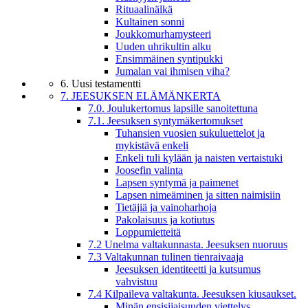
Rituaalinälkä
Kultainen sonni
Joukkomurhamysteeri
Uuden uhrikultin alku
Ensimmäinen syntipukki
Jumalan vai ihmisen viha?
6. Uusi testamentti
7. JEESUKSEN ELÄMÄNKERTA
7.0. Joulukertomus lapsille sanoitettuna
7.1. Jeesuksen syntymäkertomukset
Tuhansien vuosien sukuluettelot ja
mykistävä enkeli
Enkeli tuli kylään ja naisten vertaistuki
Joosefin valinta
Lapsen syntymä ja paimenet
Lapsen nimeäminen ja sitten naimisiin
Tietäjiä ja vainoharhoja
Pakolaisuus ja kotiutus
Loppumietteitä
7.2 Unelma valtakunnasta. Jeesuksen nuoruus
7.3 Valtakunnan tulinen tienraivaaja
Jeesuksen identiteetti ja kutsumus
vahvistuu
7.4 Kilpaileva valtakunta. Jeesuksen kiusaukset.
Minän ensisijaisuuden viettelys.