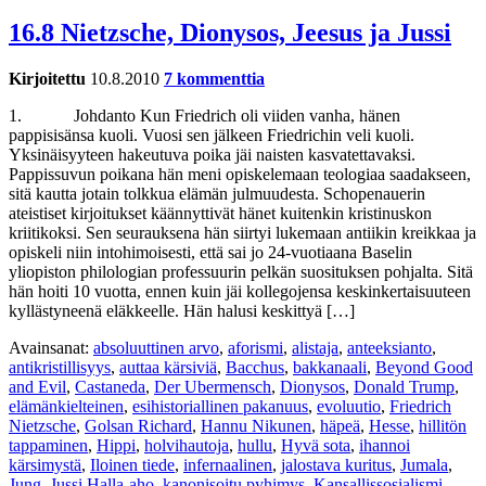
16.8 Nietzsche, Dionysos, Jeesus ja Jussi
Kirjoitettu
10.8.2010
7 kommenttia
1. Johdanto Kun Friedrich oli viiden vanha, hänen
pappisisänsa kuoli. Vuosi sen jälkeen Friedrichin veli kuoli.
Yksinäisyyteen hakeutuva poika jäi naisten kasvatettavaksi.
Pappissuvun poikana hän meni opiskelemaan teologiaa saadakseen,
sitä kautta jotain tolkkua elämän julmuudesta. Schopenauerin
ateistiset kirjoitukset käännyttivät hänet kuitenkin kristinuskon
kriitikoksi. Sen seurauksena hän siirtyi lukemaan antiikin kreikkaa ja
opiskeli niin intohimoisesti, että sai jo 24-vuotiaana Baselin
yliopiston philologian professuurin pelkän suosituksen pohjalta. Sitä
hän hoiti 10 vuotta, ennen kuin jäi kollegojensa keskinkertaisuuteen
kyllästyneenä eläkkeelle. Hän halusi keskittyä […]
Avainsanat:
absoluuttinen arvo
,
aforismi
,
alistaja
,
anteeksianto
,
antikristillisyys
,
auttaa kärsiviä
,
Bacchus
,
bakkanaali
,
Beyond Good
and Evil
,
Castaneda
,
Der Ubermensch
,
Dionysos
,
Donald Trump
,
elämänkielteinen
,
esihistoriallinen pakanuus
,
evoluutio
,
Friedrich
Nietzsche
,
Golsan Richard
,
Hannu Nikunen
,
häpeä
,
Hesse
,
hillitön
tappaminen
,
Hippi
,
holvihautoja
,
hullu
,
Hyvä sota
,
ihannoi
kärsimystä
,
Iloinen tiede
,
infernaalinen
,
jalostava kuritus
,
Jumala
,
Jung
,
Jussi Halla-aho
,
kanonisoitu pyhimys
,
Kansallissosialismi
,