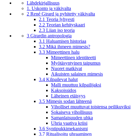
Lähdekirjallisuus
1. Uskonto ja väkivalta
2 René Girard ja pyhitetty väkivalta
2.1 Teoria lyhyesti
2.2 Teorian kehityskaari
2.3 Liian iso teoria
3 Girardin antropologia
3.1 Haluamisen historiaa
3.2 Mikä ihmeen mimesis?
3.3 Mimeettinen halu
Mimeettinen identiteetti
Myötäsyntyinen taipumus
Nuoret matkivat
Aikuisten salainen mimesis
3.4 Kilpailevat halut
Malli muuttuu kilpailijaksi
Kaksoissidos
Läheinen etäisyys
3.5 Mimesis sodan lähteenä
Viholliset muuttuvat toistensa peilikuviksi
Sokaiseva vihollisuus
Samanlaisuuden uhka
Uhria vaativa kriisi
3.6 Syntipukkimekanismi
3.7 Ritualisoitu uhraaminen