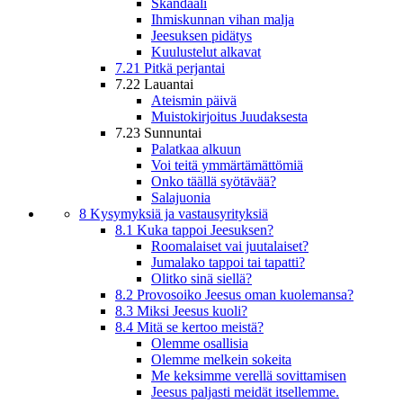
Skandaali
Ihmiskunnan vihan malja
Jeesuksen pidätys
Kuulustelut alkavat
7.21 Pitkä perjantai
7.22 Lauantai
Ateismin päivä
Muistokirjoitus Juudaksesta
7.23 Sunnuntai
Palatkaa alkuun
Voi teitä ymmärtämättömiä
Onko täällä syötävää?
Salajuonia
8 Kysymyksiä ja vastausyrityksiä
8.1 Kuka tappoi Jeesuksen?
Roomalaiset vai juutalaiset?
Jumalako tappoi tai tapatti?
Olitko sinä siellä?
8.2 Provosoiko Jeesus oman kuolemansa?
8.3 Miksi Jeesus kuoli?
8.4 Mitä se kertoo meistä?
Olemme osallisia
Olemme melkein sokeita
Me keksimme verellä sovittamisen
Jeesus paljasti meidät itsellemme.