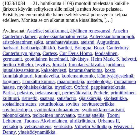
(1033/1034 — 21. huhtikuuta 1109) muotoili mielestään kaikille
järkeen käyvän selityksen sille miksi ja miten Jeesus pelastaa.
Kristittyjen enemmistölle hänen selityksensä perusversio kelpaa
edelleen. Monista se on alkanut tuntua kiusalliselta, […]
Avainsanat:
Aateliset sukukunnat
,
älyllinen renessanssi
,
Anselm
Canterburylainen
,
anteeksiantamaton velka
,
Anteeksiantomonopoli
,
aristokraattinen suku
,
armahatavaisuus
,
ateismi
,
Augustinus
,
barbaari
,
barbaaripäällikkö
,
Bartlett
,
Bologna
,
Boso
,
Canterbury
,
Canterburyn piispa
,
Cartess
,
Cur Deus Homo
,
feodaalinen
,
germaanit
,
goottilainen katedraali
,
häväistys
,
Heim Mark. S
,
helvetti
,
herttua Vilhelm
,
hyvitys
,
Jumala
,
Jumalan väkivalta
,
juridinen
,
juutalaisvastaisuus
,
kaksoisviesti
,
katumusharjoitus
,
kosto
,
kunniakulttuuri
,
kunniavelka
,
kuolemantuomio
,
läänitysjärjestelmä
,
looginen
,
Loukattu kunnia
,
maanomistaja
,
metateologia
,
moraalinen
haaste
,
myöhäiskeskiaika
,
mystikot
,
Oxford
,
pappisaristokratia
,
Pariisi
,
pelastus
,
pelastusoppi
,
perheväkivalta
,
Perkele
,
primitiivinen
kulttuuri
,
ristiretki
,
saatana
,
satisfactio
,
sijaiskärsijä
,
skolastiikka
,
sosiaalinen status
,
soturiluokka
,
sovitus
,
sovitusretoriikka
,
sovitusteologia
,
syntipukin uhraaminen
,
syntipukkimekanismi
,
talonpoikaisto
,
teologinen innovaatio
,
toisinajattelija
,
Toomi
Lehtonen
,
Tuomas Akvinolainen
,
uhrikriittinen
,
Urbanus II
,
velkakirja
,
velkavankeus
,
verikosto
,
Vilhelm Valloittaja
,
Weaver. J.
Denny
,
yhteisödynamiikka