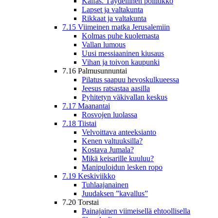
Kaifas. Täydellinen poliitikko
Lapset ja valtakunta
Rikkaat ja valtakunta
7.15 Viimeinen matka Jerusalemiin
Kolmas puhe kuolemasta
Vallan lumous
Uusi messiaaninen kiusaus
Vihan ja toivon kaupunki
7.16 Palmusunnuntai
Pilatus saapuu hevoskulkueessa
Jeesus ratsastaa aasilla
Pyhitetyn väkivallan keskus
7.17 Maanantai
Rosvojen luolassa
7.18 Tiistai
Velvoittava anteeksianto
Kenen valtuuksilla?
Kostava Jumala?
Mikä keisarille kuuluu?
Manipuloidun lesken ropo
7.19 Keskiviikko
Tuhlaajanainen
Juudaksen ”kavallus”
7.20 Torstai
Painajainen viimeisellä ehtoollisella