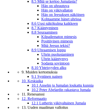
8.5 Mitä se kertoo Jumalasta?
Hän on uhrautuva
Hän on väkivallaton
Hän on Jeesuksen näköinen
Kohtaamme hänet uhrissa
8.6 Uusi näkökulma kaikkeen
8.7 Kääntyminen
8.8 Seuraaminen
Kilpailematon mimesis
Positiivinen mimesis
Mitä Jeesus tekisi?
8.9 Uhraamisen loppu
Uhrin puolustaminen
Uhrin kääntymys
Sodasta sovintoon
8.10 Yhteisyyden alku
9. Muiden kertomuksia
9.1 Syntinen nainen
10. Keskiaika
10.1 Anselm ja Jumalan loukattu kunnia
10.2 Peter Abelardin rakastava Jumala
11. Renesanssi
12. Reformaatio
12.1 Lutherin väkivaltainen Jumala
13. Uuden maailman valloitus