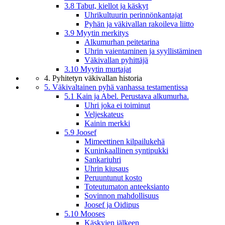
3.8 Tabut, kiellot ja käskyt
Uhrikultuurin perinnönkantajat
Pyhän ja väkivallan rakoileva liitto
3.9 Myytin merkitys
Alkumurhan peitetarina
Uhrin vaientaminen ja syyllistäminen
Väkivallan pyhittäjä
3.10 Myytin murtajat
4. Pyhitetyn väkivallan historia
5. Väkivaltainen pyhä vanhassa testamentissa
5.1 Kain ja Abel. Perustava alkumurha.
Uhri joka ei toiminut
Veljeskateus
Kainin merkki
5.9 Joosef
Mimeettinen kilpailukehä
Kuninkaallinen syntipukki
Sankariuhri
Uhrin kiusaus
Peruuntunut kosto
Toteutumaton anteeksianto
Sovinnon mahdollisuus
Joosef ja Oidipus
5.10 Mooses
Käskyjen jälkeen