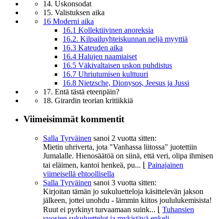
14. Uskonsodat
15. Valistuksen aika
16 Moderni aika
16.1 Kollektiivinen anoreksia
16.2. Kilpailuyhteiskunnan neljä myyttiä
16.3 Kateuden aika
16.4 Halujen naamiaiset
16.5 Väkivaltaisen uskon puhdistus
16.7 Uhriutumisen kulttuuri
16.8 Nietzsche, Dionysos, Jeesus ja Jussi
17. Entä tästä eteenpäin?
18. Girardin teorian kritiikkiä
Viimeisimmät kommentit
Salla Tyrväinen
sanoi
2 vuotta sitten:
Mietin uhriverta, jota "Vanhassa liitossa" juotettiin
Jumalalle. Hienosäätöä on siinä, että veri, olipa ihmisen
tai eläimen, kantoi henkeä, pu...
⌊
Painajainen
viimeisellä ehtoollisella
Salla Tyrväinen
sanoi
3 vuotta sitten:
Kirjoitan tämän jo sukuluetteloja käsittelevän jakson
jälkeen, jottei unohdu - lämmin kiitos joululukemisista!
Ruut ei pyrkinyt turvaamaan suink...
⌊
Tuhansien
vuosien sukuluettelot ja mykistävä enkeli