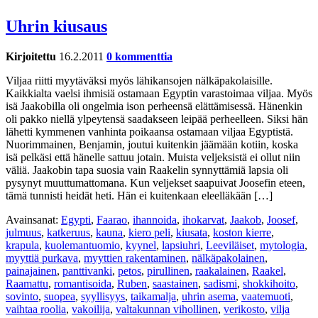
Uhrin kiusaus
Kirjoitettu
16.2.2011
0 kommenttia
Viljaa riitti myytäväksi myös lähikansojen nälkäpakolaisille.
Kaikkialta vaelsi ihmisiä ostamaan Egyptin varastoimaa viljaa. Myös
isä Jaakobilla oli ongelmia ison perheensä elättämisessä. Hänenkin
oli pakko niellä ylpeytensä saadakseen leipää perheelleen. Siksi hän
lähetti kymmenen vanhinta poikaansa ostamaan viljaa Egyptistä.
Nuorimmainen, Benjamin, joutui kuitenkin jäämään kotiin, koska
isä pelkäsi että hänelle sattuu jotain. Muista veljeksistä ei ollut niin
väliä. Jaakobin tapa suosia vain Raakelin synnyttämiä lapsia oli
pysynyt muuttumattomana. Kun veljekset saapuivat Joosefin eteen,
tämä tunnisti heidät heti. Hän ei kuitenkaan eleelläkään […]
Avainsanat:
Egypti
,
Faarao
,
ihannoida
,
ihokarvat
,
Jaakob
,
Joosef
,
julmuus
,
katkeruus
,
kauna
,
kiero peli
,
kiusata
,
koston kierre
,
krapula
,
kuolemantuomio
,
kyynel
,
lapsiuhri
,
Leeviläiset
,
mytologia
,
myyttiä purkava
,
myyttien rakentaminen
,
nälkäpakolainen
,
painajainen
,
panttivanki
,
petos
,
pirullinen
,
raakalainen
,
Raakel
,
Raamattu
,
romantisoida
,
Ruben
,
saastainen
,
sadismi
,
shokkihoito
,
sovinto
,
suopea
,
syyllisyys
,
taikamalja
,
uhrin asema
,
vaatemuoti
,
vaihtaa roolia
,
vakoilija
,
valtakunnan vihollinen
,
verikosto
,
vilja