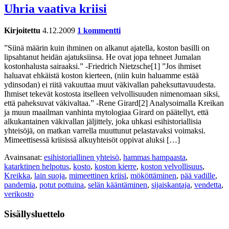
Uhria vaativa kriisi
Kirjoitettu
4.12.2009
1 kommentti
”Siinä määrin kuin ihminen on alkanut ajatella, koston basilli on
lipsahtanut heidän ajatuksiinsa. He ovat jopa tehneet Jumalan
kostonhalusta sairaaksi.” -Friedrich Nietzsche[1] ”Jos ihmiset
haluavat ehkäistä koston kierteen, (niin kuin haluamme estää
ydinsodan) ei riitä vakuuttaa muut väkivallan paheksuttavuudesta.
Ihmiset tekevät kostosta itselleen velvollisuuden nimenomaan siksi,
että paheksuvat väkivaltaa.” -Rene Girard[2] Analysoimalla Kreikan
ja muun maailman vanhinta mytologiaa Girard on päätellyt, että
alkukantainen väkivallan jäljittely, joka uhkasi esihistoriallisia
yhteisöjä, on matkan varrella muuttunut pelastavaksi voimaksi.
Mimeettisessä kriisissä alkuyhteisöt oppivat aluksi […]
Avainsanat:
esihistoriallinen yhteisö
,
hammas hampaasta
,
katarktinen helpotus
,
kosto
,
koston kierre
,
koston velvollisuus
,
Kreikka
,
lain suoja
,
mimeettinen kriisi
,
mököttäminen
,
pää vadille
,
pandemia
,
potut pottuina
,
selän kääntäminen
,
sijaiskantaja
,
vendetta
,
verikosto
Sisällysluettelo