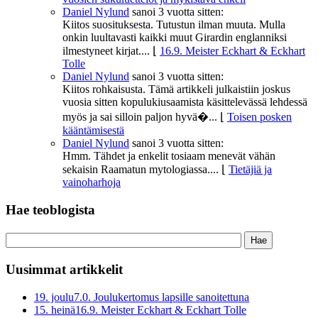
Daniel Nylund
sanoi
3 vuotta sitten:
Kiitos suosituksesta. Tutustun ilman muuta. Mulla
onkin luultavasti kaikki muut Girardin englanniksi
ilmestyneet kirjat....
⌊
16.9. Meister Eckhart & Eckhart
Tolle
Daniel Nylund
sanoi
3 vuotta sitten:
Kiitos rohkaisusta. Tämä artikkeli julkaistiin joskus
vuosia sitten kopulukiusaamista käsittelevässä lehdessä
myös ja sai silloin paljon hyvä�...
⌊
Toisen posken
kääntämisestä
Daniel Nylund
sanoi
3 vuotta sitten:
Hmm. Tähdet ja enkelit tosiaam menevät vähän
sekaisin Raamatun mytologiassa....
⌊
Tietäjiä ja
vainoharhoja
Hae teoblogista
Uusimmat artikkelit
19. joulu
7.0. Joulukertomus lapsille sanoitettuna
15. heinä
16.9. Meister Eckhart & Eckhart Tolle