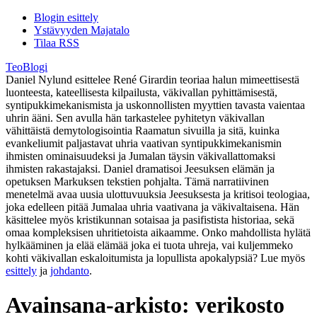
Blogin esittely
Ystävyyden Majatalo
Tilaa RSS
TeoBlogi
Daniel Nylund esittelee René Girardin teoriaa halun mimeettisestä
luonteesta, kateellisesta kilpailusta, väkivallan pyhittämisestä,
syntipukkimekanismista ja uskonnollisten myyttien tavasta vaientaa
uhrin ääni. Sen avulla hän tarkastelee pyhitetyn väkivallan
vähittäistä demytologisointia Raamatun sivuilla ja sitä, kuinka
evankeliumit paljastavat uhria vaativan syntipukkimekanismin
ihmisten ominaisuudeksi ja Jumalan täysin väkivallattomaksi
ihmisten rakastajaksi. Daniel dramatisoi Jeesuksen elämän ja
opetuksen Markuksen tekstien pohjalta. Tämä narratiivinen
menetelmä avaa uusia ulottuvuuksia Jeesuksesta ja kritisoi teologiaa,
joka edelleen pitää Jumalaa uhria vaativana ja väkivaltaisena. Hän
käsittelee myös kristikunnan sotaisaa ja pasifistista historiaa, sekä
omaa kompleksisen uhritietoista aikaamme. Onko mahdollista hylätä
hylkääminen ja elää elämää joka ei tuota uhreja, vai kuljemmeko
kohti väkivallan eskaloitumista ja lopullista apokalypsiä? Lue myös
esittely
ja
johdanto
.
Avainsana-arkisto:
verikosto