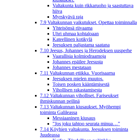
Valtakunta kuin rikkaruoho ja saastuttava
hiiva
Myrskyävä raja
7.9 Valtakunnan vaikutukset. Opettaa toiminnalla
Yhteisönsä riivaama
Uhri uhmaa kohtaloaan
Kateellinen kotikylä
Jeesuksen paljastama saatana
7.10 Jeesus, Johannes ja Herodeksen uusperhe
Vaarallisia kolmiodraamoja
Johannes epäilee Jeesusta
Johannes mestataan
7.11 Valtakunnan etiikka. Vuorisaarna
Jeesuksen mielen muutos.
Toisen posken kääntämisestä
Vihollisen rakastamisesta
7.12 Valtakunnan viholliset. Fariseukset
ihmiskunnan peilinä
7.13 Valtakunnan kiusaukset. Myöhempi
toiminta Galileassa
Messiaaninen kiusaus
”Jos joku tahtoo seurata minua…”
7.14 Köyhien valtakunta. Jeesuksen toiminta
Juudeassa