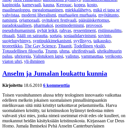
kapinoida
,
karnevaali
,
kauna
,
Kerouac
,
kopea
,
kosto
,
maailmanloppu
,
megalomaaninen
,
miekkalähetys
,
mikä ei tapa se
vahvistaa
,
moderni liberalismi
,
murhaajien murhaaja
,
myötätunto
,
natsismi
,
orjamoraali
,
ovituksen festivaali
,
pääsiäiskertomus
,
paradoksaalinen
,
pharmakoi
,
postmodernismi
,
provosoi
,
pseudohumanismi
,
pyhät leikit
,
rahvas
,
ressentiment
,
ristiinnaulittu
,
rituaali
,
Sääli on sairautta
,
sortaja
,
sosiaalidarvinismi
,
sovinto
,
suojelupyhimys
,
syntipukkimekanismi
,
syyllisyys
,
taikausko
,
teoreetikko
,
The Gay Science
,
Titaanit
,
Todellinen yksilö
,
Totuudellinen filosofia
,
Trump
,
uhma
,
uhrifestivaali
,
uhrikulttuurin
paluu
,
uhriorgia
,
Valistuksen lapsi
,
valistus
,
vammauttaa
,
verikosto
,
viaton uhri
,
yli-ihminen
Anselm ja Jumalan loukattu kunnia
Kirjoitettu
18.6.2010
6 kommenttia
Toisen vuosituhannen alussa tehty teologinen innovaatio vaikuttaa
edelleen melkein jokaisen suomalaisen pinnallisimpaankin
mielikuvaan siitä mitä kristityt tarkoittavat pelastumisella. Harva
suomalainen kristitty, tai kristinuskon hylännyt tiedostaa miten
vahvasti yksi mies, jonka nimeä useimmat eivät edes ole kuulleet, on
muokannut heidän käsityksiään kristinuskosta. Kirjassaan Cur Deus
Homo. Jumala Ihmiseksi Pyhä Anselm Canterburylainen