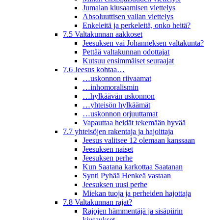
Jumalan kiusaamisen viettelys
Absoluuttisen vallan viettelys
Enkeleitä ja perkeleitä, onko heitä?
7.5 Valtakunnan aakkoset
Jeesuksen vai Johanneksen valtakunta?
Pettää valtakunnan odottajat
Kutsuu ensimmäiset seuraajat
7.6 Jeesus kohtaa…
…uskonnon riivaamat
…inhomoralismin
…hylkäävän uskonnon
…yhteisön hylkäämät
…uskonnon orjuuttamat
Vapauttaa heidät tekemään hyvää
7.7 yhteisöjen rakentaja ja hajoittaja
Jeesus valitsee 12 olemaan kanssaan
Jeesuksen naiset
Jeesuksen perhe
Kun Saatana karkottaa Saatanan
Synti Pyhää Henkeä vastaan
Jeesuksen uusi perhe
Miekan tuoja ja perheiden hajottaja
7.8 Valtakunnan rajat?
Rajojen hämmentäjä ja sisäpiirin
kiusaukset.