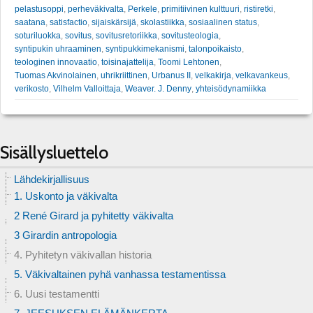
pelastusoppi
,
perheväkivalta
,
Perkele
,
primitiivinen kulttuuri
,
ristiretki
,
saatana
,
satisfactio
,
sijaiskärsijä
,
skolastiikka
,
sosiaalinen status
,
soturiluokka
,
sovitus
,
sovitusretoriikka
,
sovitusteologia
,
syntipukin uhraaminen
,
syntipukkimekanismi
,
talonpoikaisto
,
teologinen innovaatio
,
toisinajattelija
,
Toomi Lehtonen
,
Tuomas Akvinolainen
,
uhrikriittinen
,
Urbanus II
,
velkakirja
,
velkavankeus
,
verikosto
,
Vilhelm Valloittaja
,
Weaver. J. Denny
,
yhteisödynamiikka
Sisällysluettelo
Lähdekirjallisuus
1. Uskonto ja väkivalta
2 René Girard ja pyhitetty väkivalta
3 Girardin antropologia
4. Pyhitetyn väkivallan historia
5. Väkivaltainen pyhä vanhassa testamentissa
6. Uusi testamentti