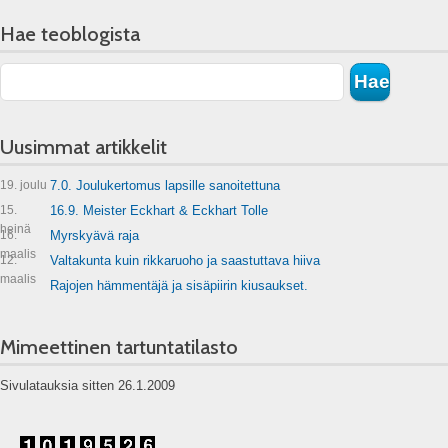
Hae teoblogista
Uusimmat artikkelit
19. joulu
7.0. Joulukertomus lapsille sanoitettuna
15.
16.9. Meister Eckhart & Eckhart Tolle
heinä
16.
Myrskyävä raja
maalis
12.
Valtakunta kuin rikkaruoho ja saastuttava hiiva
maalis
Rajojen hämmentäjä ja sisäpiirin kiusaukset.
Mimeettinen tartuntatilasto
Sivulatauksia sitten 26.1.2009