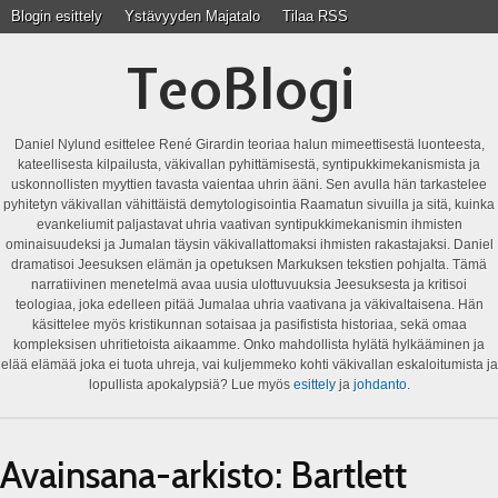
Blogin esittely
Ystävyyden Majatalo
Tilaa RSS
TeoBlogi
Daniel Nylund esittelee René Girardin teoriaa halun mimeettisestä luonteesta,
kateellisesta kilpailusta, väkivallan pyhittämisestä, syntipukkimekanismista ja
uskonnollisten myyttien tavasta vaientaa uhrin ääni. Sen avulla hän tarkastelee
pyhitetyn väkivallan vähittäistä demytologisointia Raamatun sivuilla ja sitä, kuinka
evankeliumit paljastavat uhria vaativan syntipukkimekanismin ihmisten
ominaisuudeksi ja Jumalan täysin väkivallattomaksi ihmisten rakastajaksi. Daniel
dramatisoi Jeesuksen elämän ja opetuksen Markuksen tekstien pohjalta. Tämä
narratiivinen menetelmä avaa uusia ulottuvuuksia Jeesuksesta ja kritisoi
teologiaa, joka edelleen pitää Jumalaa uhria vaativana ja väkivaltaisena. Hän
käsittelee myös kristikunnan sotaisaa ja pasifistista historiaa, sekä omaa
kompleksisen uhritietoista aikaamme. Onko mahdollista hylätä hylkääminen ja
elää elämää joka ei tuota uhreja, vai kuljemmeko kohti väkivallan eskaloitumista ja
lopullista apokalypsiä? Lue myös
esittely
ja
johdanto
.
Avainsana-arkisto:
Bartlett