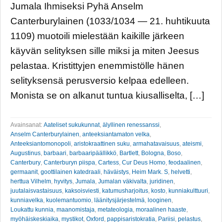
Jumala Ihmiseksi Pyhä Anselm
Canterburylainen (1033/1034 — 21. huhtikuuta
1109) muotoili mielestään kaikille järkeen
käyvän selityksen sille miksi ja miten Jeesus
pelastaa. Kristittyjen enemmistölle hänen
selityksensä perusversio kelpaa edelleen.
Monista se on alkanut tuntua kiusalliselta, […]
Avainsanat:
Aateliset sukukunnat
,
älyllinen renessanssi
,
Anselm Canterburylainen
,
anteeksiantamaton velka
,
Anteeksiantomonopoli
,
aristokraattinen suku
,
armahatavaisuus
,
ateismi
,
Augustinus
,
barbaari
,
barbaaripäällikkö
,
Bartlett
,
Bologna
,
Boso
,
Canterbury
,
Canterburyn piispa
,
Cartess
,
Cur Deus Homo
,
feodaalinen
,
germaanit
,
goottilainen katedraali
,
häväistys
,
Heim Mark. S
,
helvetti
,
herttua Vilhelm
,
hyvitys
,
Jumala
,
Jumalan väkivalta
,
juridinen
,
juutalaisvastaisuus
,
kaksoisviesti
,
katumusharjoitus
,
kosto
,
kunniakulttuuri
,
kunniavelka
,
kuolemantuomio
,
läänitysjärjestelmä
,
looginen
,
Loukattu kunnia
,
maanomistaja
,
metateologia
,
moraalinen haaste
,
myöhäiskeskiaika
,
mystikot
,
Oxford
,
pappisaristokratia
,
Pariisi
,
pelastus
,