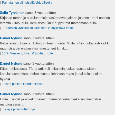
⌊
Painajainen viimeisellä ehtoollisella
Salla Tyrväinen
sanoi
3 vuotta sitten:
Kirjoitan tämän jo sukuluetteloja käsittelevän jakson jälkeen, jottei unohdu -
lämmin kiitos joululukemisista! Ruut ei pyrkinyt turvaamaan suink...
⌊
Tuhansien vuosien sukuluettelot ja mykistävä enkeli
Daniel Nylund
sanoi
3 vuotta sitten:
Kiitos suosituksesta. Tutustun ilman muuta. Mulla onkin luultavasti kaikki
muut Girardin englanniksi ilmestyneet kirjat....
⌊
16.9. Meister Eckhart & Eckhart Tolle
Daniel Nylund
sanoi
3 vuotta sitten:
Kiitos rohkaisusta. Tämä artikkeli julkaistiin joskus vuosia sitten
kopulukiusaamista käsittelevässä lehdessä myös ja sai silloin paljon
hyvä�...
⌊
Toisen posken kääntämisestä
Daniel Nylund
sanoi
3 vuotta sitten:
Hmm. Tähdet ja enkelit tosiaam menevät vähän sekaisin Raamatun
mytologiassa....
⌊
Tietäjiä ja vainoharhoja