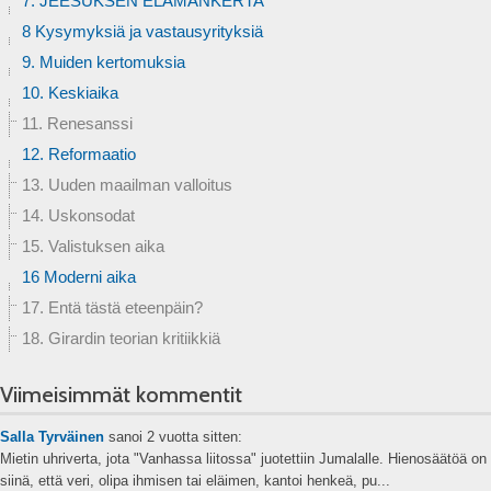
7. JEESUKSEN ELÄMÄNKERTA
8 Kysymyksiä ja vastausyrityksiä
9. Muiden kertomuksia
10. Keskiaika
11. Renesanssi
12. Reformaatio
13. Uuden maailman valloitus
14. Uskonsodat
15. Valistuksen aika
16 Moderni aika
17. Entä tästä eteenpäin?
18. Girardin teorian kritiikkiä
Viimeisimmät kommentit
Salla Tyrväinen
sanoi
2 vuotta sitten:
Mietin uhriverta, jota "Vanhassa liitossa" juotettiin Jumalalle. Hienosäätöä on
siinä, että veri, olipa ihmisen tai eläimen, kantoi henkeä, pu...