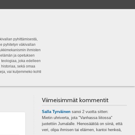
kivallan pyhittämisestä,
e pyhitetyn väkivallan
tipukkimekanismin ihmisten
n elämän ja opetuksen
 teologiaa, joka edelleen
a historiaa, sekä omaa
eja, vai kuljemmeko kohti
Viimeisimmät kommentit
Salla Tyrväinen
sanoi
2 vuotta sitten:
Mietin uhriverta, jota "Vanhassa liitossa"
juotettiin Jumalalle. Hienosäätöä on siinä, että
veri, olipa ihmisen tai eläimen, kantoi henkeä,