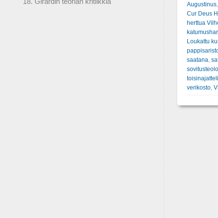
18. Girardin teorian kritiikkiä
Augustinus
Cur Deus 
herttua Vil
katumusharj
Loukattu ku
pappisarist
saatana
,
sa
sovitusteol
toisinajattel
verikosto
,
V