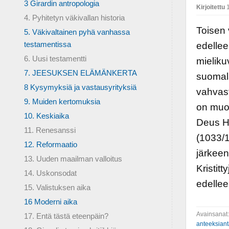
3 Girardin antropologia
Kirjoitettu
1
4. Pyhitetyn väkivallan historia
Toisen 
5. Väkivaltainen pyhä vanhassa
testamentissa
edellee
6. Uusi testamentti
mielikuv
7. JEESUKSEN ELÄMÄNKERTA
suomala
8 Kysymyksiä ja vastausyrityksiä
vahvast
9. Muiden kertomuksia
on muok
10. Keskiaika
Deus H
11. Renesanssi
(1033/1
12. Reformaatio
järkeen
13. Uuden maailman valloitus
Kristit
14. Uskonsodat
edellee
15. Valistuksen aika
16 Moderni aika
Avainsanat
17. Entä tästä eteenpäin?
anteeksian