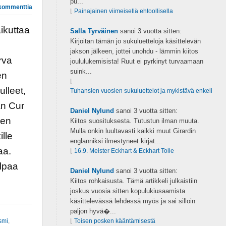
pu...
kommenttia
⌊
Painajainen viimeisellä ehtoollisella
ikuttaa
Salla Tyrväinen
sanoi
3 vuotta sitten:
Kirjoitan tämän jo sukuluetteloja käsittelevän
jakson jälkeen, jottei unohdu - lämmin kiitos
rva
joululukemisista! Ruut ei pyrkinyt turvaamaan
suink...
en
⌊
lleet,
Tuhansien vuosien sukuluettelot ja mykistävä enkeli
an Cur
Daniel Nylund
sanoi
3 vuotta sitten:
nen
Kiitos suosituksesta. Tutustun ilman muuta.
Mulla onkin luultavasti kaikki muut Girardin
lle
englanniksi ilmestyneet kirjat....
aa.
⌊
16.9. Meister Eckhart & Eckhart Tolle
elpaa
Daniel Nylund
sanoi
3 vuotta sitten:
Kiitos rohkaisusta. Tämä artikkeli julkaistiin
joskus vuosia sitten kopulukiusaamista
käsittelevässä lehdessä myös ja sai silloin
paljon hyvä�...
smi
,
⌊
Toisen posken kääntämisestä