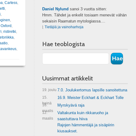
pa
,
Cartess
,
etti
,
Daniel Nylund
sanoi
3 vuotta sitten:
i
,
Hmm. Tähdet ja enkelit tosiaam menevät vähän
oginen
,
sekaisin Raamatun mytologiassa....
,
Oxford
,
⌊
Tietäjiä ja vainoharhoja
ri
,
ristiretki
,
etoriikka
,
Hae teoblogista
aatio
,
kavankeus
,
Uusimmat artikkelit
19. joulu
7.0. Joulukertomus lapsille sanoitettuna
15.
16.9. Meister Eckhart & Eckhart Tolle
heinä
16.
Myrskyävä raja
maalis
12.
Valtakunta kuin rikkaruoho ja
maalis
saastuttava hiiva
Rajojen hämmentäjä ja sisäpiirin
kiusaukset.