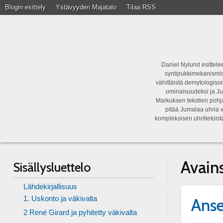
Blogin esittely
Ystävyyden Majatalo
Tilaa RSS
Daniel Nylund esittelee
syntipukkimekanismist
vähittäistä demytologisoi
ominaisuudeksi ja Ju
Markuksen tekstien pohja
pitää Jumalaa uhria v
kompleksisen uhritietois
Avain
Sisällysluettelo
Lähdekirjallisuus
1. Uskonto ja väkivalta
Anse
2 René Girard ja pyhitetty väkivalta