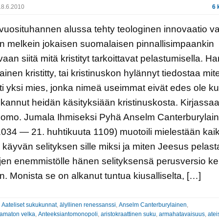
8.6.2010
6 
vuosituhannen alussa tehty teologinen innovaatio va
n melkein jokaisen suomalaisen pinnallisimpaankin
aan siitä mitä kristityt tarkoittavat pelastumisella. Ha
inen kristitty, tai kristinuskon hylännyt tiedostaa mit
i yksi mies, jonka nimeä useimmat eivät edes ole kuu
annut heidän käsityksiään kristinuskosta. Kirjassa
omo. Jumala Ihmiseksi Pyhä Anselm Canterburylai
034 — 21. huhtikuuta 1109) muotoili mielestään kaiki
 käyvän selityksen sille miksi ja miten Jeesus pelast
tyjen enemmistölle hänen selityksensä perusversio k
n. Monista se on alkanut tuntua kiusalliselta, […]
:
Aateliset sukukunnat
,
älyllinen renessanssi
,
Anselm Canterburylainen
,
tamaton velka
,
Anteeksiantomonopoli
,
aristokraattinen suku
,
armahatavaisuus
,
atei