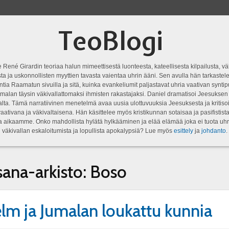
TeoBlogi
 René Girardin teoriaa halun mimeettisestä luonteesta, kateellisesta kilpailusta, vä
a ja uskonnollisten myyttien tavasta vaientaa uhrin ääni. Sen avulla hän tarkastele
ntia Raamatun sivuilla ja sitä, kuinka evankeliumit paljastavat uhria vaativan syn
malan täysin väkivallattomaksi ihmisten rakastajaksi. Daniel dramatisoi Jeesukse
lta. Tämä narratiivinen menetelmä avaa uusia ulottuvuuksia Jeesuksesta ja kritisoi
aativana ja väkivaltaisena. Hän käsittelee myös kristikunnan sotaisaa ja pasifistist
ta aikaamme. Onko mahdollista hylätä hylkääminen ja elää elämää joka ei tuota uhr
väkivallan eskaloitumista ja lopullista apokalypsiä? Lue myös
esittely
ja
johdanto
.
sana-arkisto:
Boso
lm ja Jumalan loukattu kunnia