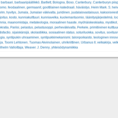
,
barbaari
,
barbaaripäällikkö
,
Bartlett
,
Bologna
,
Boso
,
Canterbury
,
Canterburyn piis
Homo
,
feodaalinen
,
germaanit
,
goottilainen katedraali
,
häväistys
,
Heim Mark. S
,
helv
helm
,
hyvitys
,
Jumala
,
Jumalan väkivalta
,
juridinen
,
juutalaisvastaisuus
,
kaksoisviest
oitus
,
kosto
,
kunniakulttuuri
,
kunniavelka
,
kuolemantuomio
,
läänitysjärjestelmä
,
lo
nnia
,
maanomistaja
,
metateologia
,
moraalinen haaste
,
myöhäiskeskiaika
,
mystikot
okratia
,
Pariisi
,
pelastus
,
pelastusoppi
,
perheväkivalta
,
Perkele
,
primitiivinen kulttuu
tisfactio
,
sijaiskärsijä
,
skolastiikka
,
sosiaalinen status
,
soturiluokka
,
sovitus
,
sovitusr
ogia
,
syntipukin uhraaminen
,
syntipukkimekanismi
,
talonpoikaisto
,
teologinen innov
ija
,
Toomi Lehtonen
,
Tuomas Akvinolainen
,
uhrikriittinen
,
Urbanus II
,
velkakirja
,
vel
ilhelm Valloittaja
,
Weaver. J. Denny
,
yhteisödynamiikka