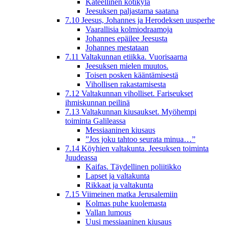
Kateellinen kotikylä
Jeesuksen paljastama saatana
7.10 Jeesus, Johannes ja Herodeksen uusperhe
Vaarallisia kolmiodraamoja
Johannes epäilee Jeesusta
Johannes mestataan
7.11 Valtakunnan etiikka. Vuorisaarna
Jeesuksen mielen muutos.
Toisen posken kääntämisestä
Vihollisen rakastamisesta
7.12 Valtakunnan viholliset. Fariseukset
ihmiskunnan peilinä
7.13 Valtakunnan kiusaukset. Myöhempi
toiminta Galileassa
Messiaaninen kiusaus
”Jos joku tahtoo seurata minua…”
7.14 Köyhien valtakunta. Jeesuksen toiminta
Juudeassa
Kaifas. Täydellinen poliitikko
Lapset ja valtakunta
Rikkaat ja valtakunta
7.15 Viimeinen matka Jerusalemiin
Kolmas puhe kuolemasta
Vallan lumous
Uusi messiaaninen kiusaus