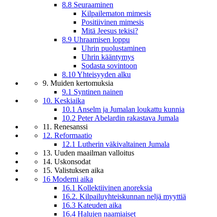
8.8 Seuraaminen
Kilpailematon mimesis
Positiivinen mimesis
Mitä Jeesus tekisi?
8.9 Uhraamisen loppu
Uhrin puolustaminen
Uhrin kääntymys
Sodasta sovintoon
8.10 Yhteisyyden alku
9. Muiden kertomuksia
9.1 Syntinen nainen
10. Keskiaika
10.1 Anselm ja Jumalan loukattu kunnia
10.2 Peter Abelardin rakastava Jumala
11. Renesanssi
12. Reformaatio
12.1 Lutherin väkivaltainen Jumala
13. Uuden maailman valloitus
14. Uskonsodat
15. Valistuksen aika
16 Moderni aika
16.1 Kollektiivinen anoreksia
16.2. Kilpailuyhteiskunnan neljä myyttiä
16.3 Kateuden aika
16.4 Halujen naamiaiset