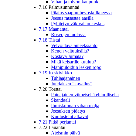
Vihan ja toivon kaupunki
7.16 Palmusunnuntai
Pilatus saapuu hevoskulkueessa
Jeesus ratsastaa aasilla
Pyhitetyn väkivallan keskus
7.17 Maanantai
Rosvojen luolassa
7.18 Tiistai
Velvoittava anteeksianto
Kenen valtuuksilla?
Kostava Jumala?
Mikä keisarille kuuluu?
Manipuloidun lesken ropo
7.19 Keskiviikko
Tuhlaajanainen
Juudaksen ”kavallus”
7.20 Torstai
Painajainen viimeisellä ehtoollisella
Skandaali
Ihmiskunnan vihan malja
Jeesuksen pidätys
Kuulustelut alkavat
7.21 Pitkä perjantai
7.22 Lauantai
Ateismin päivä