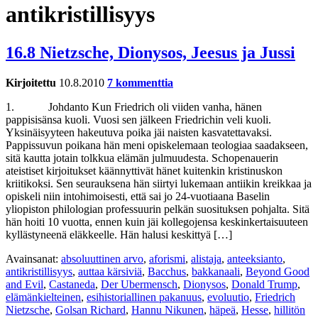
antikristillisyys
16.8 Nietzsche, Dionysos, Jeesus ja Jussi
Kirjoitettu
10.8.2010
7 kommenttia
1. Johdanto Kun Friedrich oli viiden vanha, hänen
pappisisänsa kuoli. Vuosi sen jälkeen Friedrichin veli kuoli.
Yksinäisyyteen hakeutuva poika jäi naisten kasvatettavaksi.
Pappissuvun poikana hän meni opiskelemaan teologiaa saadakseen,
sitä kautta jotain tolkkua elämän julmuudesta. Schopenauerin
ateistiset kirjoitukset käännyttivät hänet kuitenkin kristinuskon
kriitikoksi. Sen seurauksena hän siirtyi lukemaan antiikin kreikkaa ja
opiskeli niin intohimoisesti, että sai jo 24-vuotiaana Baselin
yliopiston philologian professuurin pelkän suosituksen pohjalta. Sitä
hän hoiti 10 vuotta, ennen kuin jäi kollegojensa keskinkertaisuuteen
kyllästyneenä eläkkeelle. Hän halusi keskittyä […]
Avainsanat:
absoluuttinen arvo
,
aforismi
,
alistaja
,
anteeksianto
,
antikristillisyys
,
auttaa kärsiviä
,
Bacchus
,
bakkanaali
,
Beyond Good
and Evil
,
Castaneda
,
Der Ubermensch
,
Dionysos
,
Donald Trump
,
elämänkielteinen
,
esihistoriallinen pakanuus
,
evoluutio
,
Friedrich
Nietzsche
,
Golsan Richard
,
Hannu Nikunen
,
häpeä
,
Hesse
,
hillitön