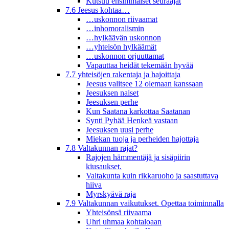
Kutsuu ensimmäiset seuraajat
7.6 Jeesus kohtaa…
…uskonnon riivaamat
…inhomoralismin
…hylkäävän uskonnon
…yhteisön hylkäämät
…uskonnon orjuuttamat
Vapauttaa heidät tekemään hyvää
7.7 yhteisöjen rakentaja ja hajoittaja
Jeesus valitsee 12 olemaan kanssaan
Jeesuksen naiset
Jeesuksen perhe
Kun Saatana karkottaa Saatanan
Synti Pyhää Henkeä vastaan
Jeesuksen uusi perhe
Miekan tuoja ja perheiden hajottaja
7.8 Valtakunnan rajat?
Rajojen hämmentäjä ja sisäpiirin
kiusaukset.
Valtakunta kuin rikkaruoho ja saastuttava
hiiva
Myrskyävä raja
7.9 Valtakunnan vaikutukset. Opettaa toiminnalla
Yhteisönsä riivaama
Uhri uhmaa kohtaloaan