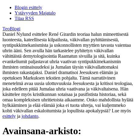
Blogin esittely
Ystävyyden Majatalo
Tilaa RSS
TeoBlogi
Daniel Nylund esittelee René Girardin teoriaa halun mimeettisestä
luonteesta, kateellisesta kilpailusta, väkivallan pyhittämisestä,
syntipukkimekanismista ja uskonnollisten myyttien tavasta vaientaa
uhrin ääni. Sen avulla hän tarkastelee pyhitetyn väkivallan
vähittäistä demytologisointia Raamatun sivuilla ja sitä, kuinka
evankeliumit paljastavat uhria vaativan syntipukkimekanismin
ihmisten ominaisuudeksi ja Jumalan täysin väkivallattomaksi
ihmisten rakastajaksi. Daniel dramatisoi Jeesuksen elämän ja
opetuksen Markuksen tekstien pohjalta. Tämä narratiivinen
menetelmä avaa uusia ulottuvuuksia Jeesuksesta ja kritisoi teologiaa,
joka edelleen pitää Jumalaa uhria vaativana ja väkivaltaisena. Hän
käsittelee myös kristikunnan sotaisaa ja pasifistista historiaa, sekä
omaa kompleksisen uhritietoista aikaamme. Onko mahdollista hylätä
hylkääminen ja elää elämää joka ei tuota uhreja, vai kuljemmeko
kohti väkivallan eskaloitumista ja lopullista apokalypsiä? Lue myös
esittely
ja
johdanto
.
Avainsana-arkisto: