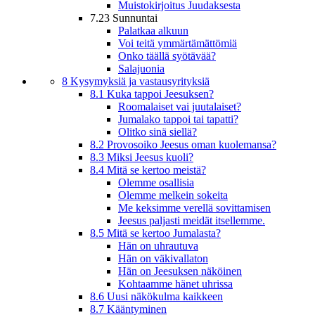
Muistokirjoitus Juudaksesta
7.23 Sunnuntai
Palatkaa alkuun
Voi teitä ymmärtämättömiä
Onko täällä syötävää?
Salajuonia
8 Kysymyksiä ja vastausyrityksiä
8.1 Kuka tappoi Jeesuksen?
Roomalaiset vai juutalaiset?
Jumalako tappoi tai tapatti?
Olitko sinä siellä?
8.2 Provosoiko Jeesus oman kuolemansa?
8.3 Miksi Jeesus kuoli?
8.4 Mitä se kertoo meistä?
Olemme osallisia
Olemme melkein sokeita
Me keksimme verellä sovittamisen
Jeesus paljasti meidät itsellemme.
8.5 Mitä se kertoo Jumalasta?
Hän on uhrautuva
Hän on väkivallaton
Hän on Jeesuksen näköinen
Kohtaamme hänet uhrissa
8.6 Uusi näkökulma kaikkeen
8.7 Kääntyminen