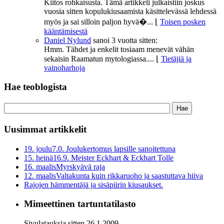
Kiitos rohkaisusta. Tämä artikkeli julkaistiin joskus
vuosia sitten kopulukiusaamista käsittelevässä lehdessä
myös ja sai silloin paljon hyvä�...
⌊
Toisen posken
kääntämisestä
Daniel Nylund
sanoi
3 vuotta sitten:
Hmm. Tähdet ja enkelit tosiaam menevät vähän
sekaisin Raamatun mytologiassa....
⌊
Tietäjiä ja
vainoharhoja
Hae teoblogista
Uusimmat artikkelit
19. joulu
7.0. Joulukertomus lapsille sanoitettuna
15. heinä
16.9. Meister Eckhart & Eckhart Tolle
16. maalis
Myrskyävä raja
12. maalis
Valtakunta kuin rikkaruoho ja saastuttava hiiva
Rajojen hämmentäjä ja sisäpiirin kiusaukset.
Mimeettinen tartuntatilasto
Sivulatauksia sitten 26.1.2009