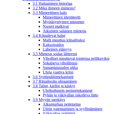
3.1 Haluamisen historiaa
3.2 Mikä ihmeen mimesis?
3.3 Mimeettinen halu
Mimeettinen identiteetti
Myötäsyntyinen taipumus
Nuoret matkivat
Aikuisten salainen mimesis
3.4 Kilpailevat halut
Malli muuttuu kilpailijaksi
Kaksoissidos
Läheinen etäisyys
3.5 Mimesis sodan lähteenä
Viholliset muuttuvat toistensa peilikuviksi
Sokaiseva vihollisuus
Samanlaisuuden uhka
Uhria vaativa kriisi
3.6 Syntipukkimekanismi
3.7 Ritualisoitu uhraaminen
3.8 Tabut, kiellot ja käskyt
Uhrikultuurin perinnönkantajat
Pyhän ja väkivallan rakoileva liitto
3.9 Myytin merkitys
Alkumurhan peitetarina
Uhrin vaientaminen ja syyllistäminen
Väkivallan pyhittäjä