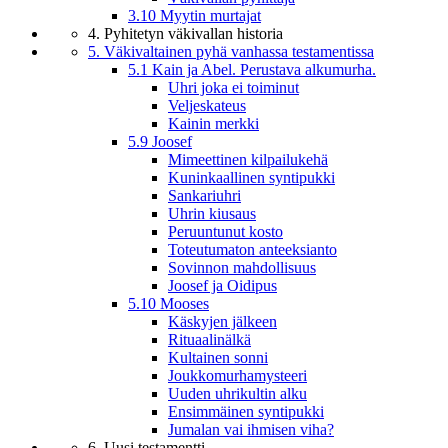
3.10 Myytin murtajat
4. Pyhitetyn väkivallan historia
5. Väkivaltainen pyhä vanhassa testamentissa
5.1 Kain ja Abel. Perustava alkumurha.
Uhri joka ei toiminut
Veljeskateus
Kainin merkki
5.9 Joosef
Mimeettinen kilpailukehä
Kuninkaallinen syntipukki
Sankariuhri
Uhrin kiusaus
Peruuntunut kosto
Toteutumaton anteeksianto
Sovinnon mahdollisuus
Joosef ja Oidipus
5.10 Mooses
Käskyjen jälkeen
Rituaalinälkä
Kultainen sonni
Joukkomurhamysteeri
Uuden uhrikultin alku
Ensimmäinen syntipukki
Jumalan vai ihmisen viha?
6. Uusi testamentti