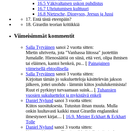
16.5 Väkivaltaisen uskon puhdistus
16.7 Uhriutumisen kulttuuri
16.8 Nietzsche, Dionysos, Jeesus ja Jussi
17. Entä tästä eteenpäin?
18. Girardin teorian kritiikkiä
Viimeisimmät kommentit
Salla Tyrväinen
sanoi
2 vuotta sitten:
Mietin uhriverta, jota "Vanhassa liitossa" juotettiin
Jumalalle. Hienosäätöä on siinä, että veri, olipa ihmisen
tai eläimen, kantoi henkeä, pu...
⌊
Painajainen
viimeisellä ehtoollisella
Salla Tyrväinen
sanoi
3 vuotta sitten:
Kirjoitan tämän jo sukuluetteloja käsittelevän jakson
jälkeen, jottei unohdu - lämmin kiitos joululukemisista!
Ruut ei pyrkinyt turvaamaan suink...
⌊
Tuhansien
vuosien sukuluettelot ja mykistävä enkeli
Daniel Nylund
sanoi
3 vuotta sitten:
Kiitos suosituksesta. Tutustun ilman muuta. Mulla
onkin luultavasti kaikki muut Girardin englanniksi
ilmestyneet kirjat....
⌊
16.9. Meister Eckhart & Eckhart
Tolle
Daniel Nylund
sanoi
3 vuotta sitten: