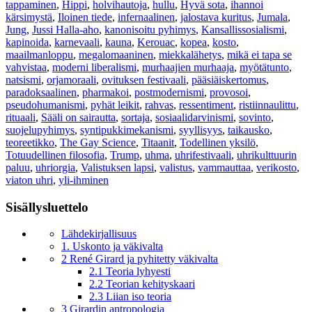
tappaminen
,
Hippi
,
holvihautoja
,
hullu
,
Hyvä sota
,
ihannoi
kärsimystä
,
Iloinen tiede
,
infernaalinen
,
jalostava kuritus
,
Jumala
,
Jung
,
Jussi Halla-aho
,
kanonisoitu pyhimys
,
Kansallissosialismi
,
kapinoida
,
karnevaali
,
kauna
,
Kerouac
,
kopea
,
kosto
,
maailmanloppu
,
megalomaaninen
,
miekkalähetys
,
mikä ei tapa se
vahvistaa
,
moderni liberalismi
,
murhaajien murhaaja
,
myötätunto
,
natsismi
,
orjamoraali
,
ovituksen festivaali
,
pääsiäiskertomus
,
paradoksaalinen
,
pharmakoi
,
postmodernismi
,
provosoi
,
pseudohumanismi
,
pyhät leikit
,
rahvas
,
ressentiment
,
ristiinnaulittu
,
rituaali
,
Sääli on sairautta
,
sortaja
,
sosiaalidarvinismi
,
sovinto
,
suojelupyhimys
,
syntipukkimekanismi
,
syyllisyys
,
taikausko
,
teoreetikko
,
The Gay Science
,
Titaanit
,
Todellinen yksilö
,
Totuudellinen filosofia
,
Trump
,
uhma
,
uhrifestivaali
,
uhrikulttuurin
paluu
,
uhriorgia
,
Valistuksen lapsi
,
valistus
,
vammauttaa
,
verikosto
,
viaton uhri
,
yli-ihminen
Sisällysluettelo
Lähdekirjallisuus
1. Uskonto ja väkivalta
2 René Girard ja pyhitetty väkivalta
2.1 Teoria lyhyesti
2.2 Teorian kehityskaari
2.3 Liian iso teoria
3 Girardin antropologia