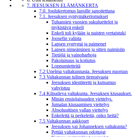
7. JEESUKSEN ELÄMÄNKERTA
7.0. Joulukertomus lapsille sanoitettuna
7.1. Jeesuksen syntymäkertomukset
Tuhansien vuosien sukuluettelot ja
mykistävä enkeli
Enkeli tuli kylään ja naisten vertaistuki
Joosefin valinta
Lapsen syntymä ja paimenet
Lapsen nimeäminen ja sitten naimisiin
Tietäjiä ja vainoharhoja
Pakolaisuus ja kotiutus
Loppumietteitä
7.2 Unelma valtakunnasta. Jeesuksen nuoruus
7.3 Valtakunnan tulinen tienraivaaja
Jeesuksen identiteetti ja kutsumus
vahvistuu
7.4 Kilpaileva valtakunta. Jeesuksen kiusaukset.
Minän ensisijaisuuden viettelys.
Jumalan kiusaamisen viettelys
Absoluuttisen vallan viettelys
Enkeleitä ja perkeleitä, onko heitä?
7.5 Valtakunnan aakkoset
Jeesuksen vai Johanneksen valtakunta?
Pettää valtakunnan odottajat