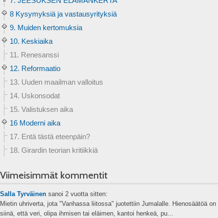
7. JEESUKSEN ELÄMÄNKERTA
8 Kysymyksiä ja vastausyrityksiä
9. Muiden kertomuksia
10. Keskiaika
11. Renesanssi
12. Reformaatio
13. Uuden maailman valloitus
14. Uskonsodat
15. Valistuksen aika
16 Moderni aika
17. Entä tästä eteenpäin?
18. Girardin teorian kritiikkiä
Viimeisimmät kommentit
Salla Tyrväinen
sanoi
2 vuotta sitten:
Mietin uhriverta, jota "Vanhassa liitossa" juotettiin Jumalalle. Hienosäätöä on
siinä, että veri, olipa ihmisen tai eläimen, kantoi henkeä, pu...