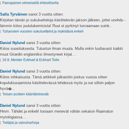
⌊
Painajainen viimeisellä ehtoollisella
Salla Tyrväinen
sanoi
3 vuotta sitten:
Kirjoitan tämän jo sukuluetteloja käsittelevän jakson jälkeen, jottei unohdu -
lämmin kiitos joululukemisista! Ruut ei pyrkinyt turvaamaan suink...
⌊
Tuhansien vuosien sukuluettelot ja mykistävä enkeli
Daniel Nylund
sanoi
3 vuotta sitten:
Kiitos suosituksesta. Tutustun ilman muuta. Mulla onkin luultavasti kaikki
muut Girardin englanniksi ilmestyneet kirjat....
⌊
16.9. Meister Eckhart & Eckhart Tolle
Daniel Nylund
sanoi
3 vuotta sitten:
Kiitos rohkaisusta. Tämä artikkeli julkaistiin joskus vuosia sitten
kopulukiusaamista käsittelevässä lehdessä myös ja sai silloin paljon
hyvä�...
⌊
Toisen posken kääntämisestä
Daniel Nylund
sanoi
3 vuotta sitten:
Hmm. Tähdet ja enkelit tosiaam menevät vähän sekaisin Raamatun
mytologiassa....
⌊
Tietäjiä ja vainoharhoja