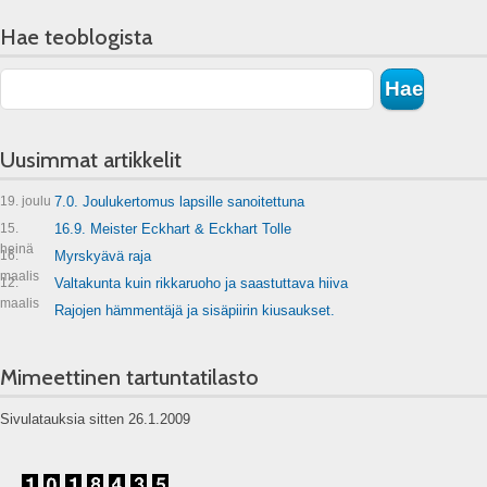
Hae teoblogista
Uusimmat artikkelit
19. joulu
7.0. Joulukertomus lapsille sanoitettuna
15.
16.9. Meister Eckhart & Eckhart Tolle
heinä
16.
Myrskyävä raja
maalis
12.
Valtakunta kuin rikkaruoho ja saastuttava hiiva
maalis
Rajojen hämmentäjä ja sisäpiirin kiusaukset.
Mimeettinen tartuntatilasto
Sivulatauksia sitten 26.1.2009