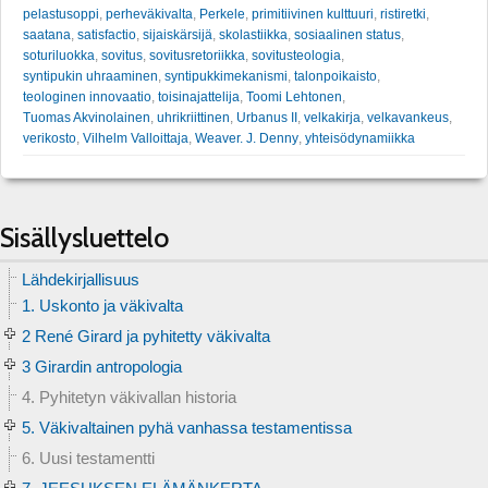
pelastusoppi
,
perheväkivalta
,
Perkele
,
primitiivinen kulttuuri
,
ristiretki
,
saatana
,
satisfactio
,
sijaiskärsijä
,
skolastiikka
,
sosiaalinen status
,
soturiluokka
,
sovitus
,
sovitusretoriikka
,
sovitusteologia
,
syntipukin uhraaminen
,
syntipukkimekanismi
,
talonpoikaisto
,
teologinen innovaatio
,
toisinajattelija
,
Toomi Lehtonen
,
Tuomas Akvinolainen
,
uhrikriittinen
,
Urbanus II
,
velkakirja
,
velkavankeus
,
verikosto
,
Vilhelm Valloittaja
,
Weaver. J. Denny
,
yhteisödynamiikka
Sisällysluettelo
Lähdekirjallisuus
1. Uskonto ja väkivalta
2 René Girard ja pyhitetty väkivalta
3 Girardin antropologia
4. Pyhitetyn väkivallan historia
5. Väkivaltainen pyhä vanhassa testamentissa
6. Uusi testamentti