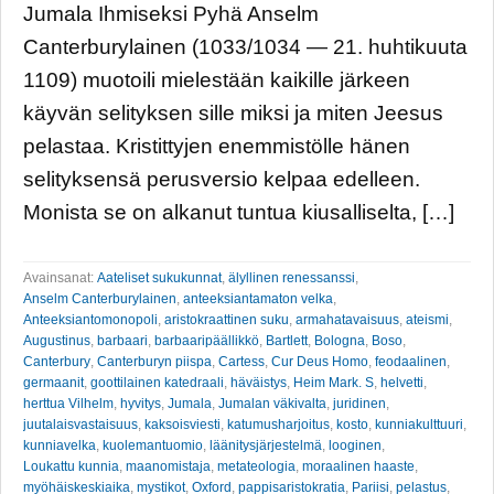
Jumala Ihmiseksi Pyhä Anselm
Canterburylainen (1033/1034 — 21. huhtikuuta
1109) muotoili mielestään kaikille järkeen
käyvän selityksen sille miksi ja miten Jeesus
pelastaa. Kristittyjen enemmistölle hänen
selityksensä perusversio kelpaa edelleen.
Monista se on alkanut tuntua kiusalliselta, […]
Avainsanat:
Aateliset sukukunnat
,
älyllinen renessanssi
,
Anselm Canterburylainen
,
anteeksiantamaton velka
,
Anteeksiantomonopoli
,
aristokraattinen suku
,
armahatavaisuus
,
ateismi
,
Augustinus
,
barbaari
,
barbaaripäällikkö
,
Bartlett
,
Bologna
,
Boso
,
Canterbury
,
Canterburyn piispa
,
Cartess
,
Cur Deus Homo
,
feodaalinen
,
germaanit
,
goottilainen katedraali
,
häväistys
,
Heim Mark. S
,
helvetti
,
herttua Vilhelm
,
hyvitys
,
Jumala
,
Jumalan väkivalta
,
juridinen
,
juutalaisvastaisuus
,
kaksoisviesti
,
katumusharjoitus
,
kosto
,
kunniakulttuuri
,
kunniavelka
,
kuolemantuomio
,
läänitysjärjestelmä
,
looginen
,
Loukattu kunnia
,
maanomistaja
,
metateologia
,
moraalinen haaste
,
myöhäiskeskiaika
,
mystikot
,
Oxford
,
pappisaristokratia
,
Pariisi
,
pelastus
,