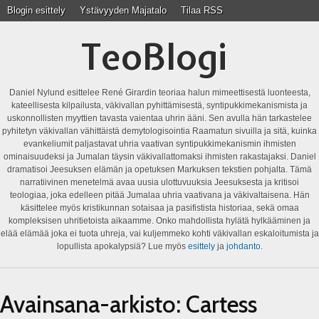
Blogin esittely
Ystävyyden Majatalo
Tilaa RSS
TeoBlogi
Daniel Nylund esittelee René Girardin teoriaa halun mimeettisestä luonteesta,
kateellisesta kilpailusta, väkivallan pyhittämisestä, syntipukkimekanismista ja
uskonnollisten myyttien tavasta vaientaa uhrin ääni. Sen avulla hän tarkastelee
pyhitetyn väkivallan vähittäistä demytologisointia Raamatun sivuilla ja sitä, kuinka
evankeliumit paljastavat uhria vaativan syntipukkimekanismin ihmisten
ominaisuudeksi ja Jumalan täysin väkivallattomaksi ihmisten rakastajaksi. Daniel
dramatisoi Jeesuksen elämän ja opetuksen Markuksen tekstien pohjalta. Tämä
narratiivinen menetelmä avaa uusia ulottuvuuksia Jeesuksesta ja kritisoi
teologiaa, joka edelleen pitää Jumalaa uhria vaativana ja väkivaltaisena. Hän
käsittelee myös kristikunnan sotaisaa ja pasifistista historiaa, sekä omaa
kompleksisen uhritietoista aikaamme. Onko mahdollista hylätä hylkääminen ja
elää elämää joka ei tuota uhreja, vai kuljemmeko kohti väkivallan eskaloitumista ja
lopullista apokalypsiä? Lue myös
esittely
ja
johdanto
.
Avainsana-arkisto:
Cartess