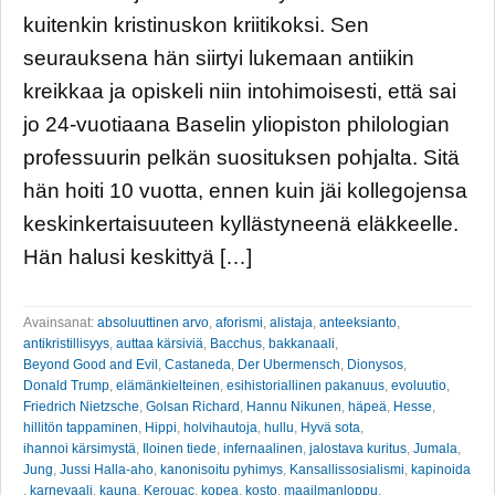
kuitenkin kristinuskon kriitikoksi. Sen
seurauksena hän siirtyi lukemaan antiikin
kreikkaa ja opiskeli niin intohimoisesti, että sai
jo 24-vuotiaana Baselin yliopiston philologian
professuurin pelkän suosituksen pohjalta. Sitä
hän hoiti 10 vuotta, ennen kuin jäi kollegojensa
keskinkertaisuuteen kyllästyneenä eläkkeelle.
Hän halusi keskittyä […]
Avainsanat:
absoluuttinen arvo
,
aforismi
,
alistaja
,
anteeksianto
,
antikristillisyys
,
auttaa kärsiviä
,
Bacchus
,
bakkanaali
,
Beyond Good and Evil
,
Castaneda
,
Der Ubermensch
,
Dionysos
,
Donald Trump
,
elämänkielteinen
,
esihistoriallinen pakanuus
,
evoluutio
,
Friedrich Nietzsche
,
Golsan Richard
,
Hannu Nikunen
,
häpeä
,
Hesse
,
hillitön tappaminen
,
Hippi
,
holvihautoja
,
hullu
,
Hyvä sota
,
ihannoi kärsimystä
,
Iloinen tiede
,
infernaalinen
,
jalostava kuritus
,
Jumala
,
Jung
,
Jussi Halla-aho
,
kanonisoitu pyhimys
,
Kansallissosialismi
,
kapinoida
,
karnevaali
,
kauna
,
Kerouac
,
kopea
,
kosto
,
maailmanloppu
,