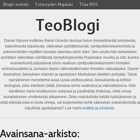
Blogin esittely
Ystävyyden Majatalo
Tilaa RSS
TeoBlogi
Daniel Nylund esittelee René Girardin teoriaa halun mimeettisestä luonteesta,
kateellisesta kilpailusta, väkivallan pyhittämisestä, syntipukkimekanismista ja
uskonnollisten myyttien tavasta vaientaa uhrin ääni. Sen avulla hän tarkastelee
pyhitetyn väkivallan vähittäistä demytologisointia Raamatun sivuilla ja sitä, kuinka
evankeliumit paljastavat uhria vaativan syntipukkimekanismin ihmisten
ominaisuudeksi ja Jumalan täysin väkivallattomaksi ihmisten rakastajaksi. Daniel
dramatisoi Jeesuksen elämän ja opetuksen Markuksen tekstien pohjalta. Tämä
narratiivinen menetelmä avaa uusia ulottuvuuksia Jeesuksesta ja kritisoi
teologiaa, joka edelleen pitää Jumalaa uhria vaativana ja väkivaltaisena. Hän
käsittelee myös kristikunnan sotaisaa ja pasifistista historiaa, sekä omaa
kompleksisen uhritietoista aikaamme. Onko mahdollista hylätä hylkääminen ja
elää elämää joka ei tuota uhreja, vai kuljemmeko kohti väkivallan eskaloitumista ja
lopullista apokalypsiä? Lue myös
esittely
ja
johdanto
.
Avainsana-arkisto: