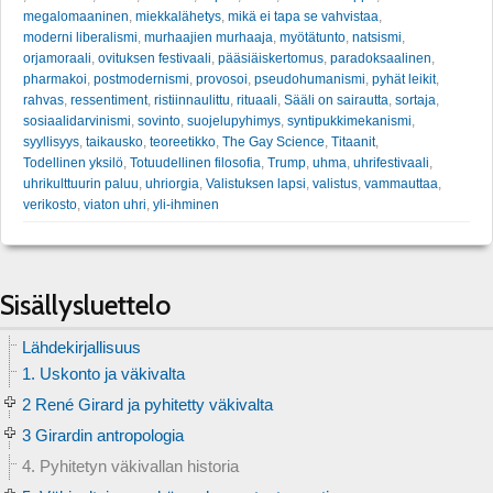
megalomaaninen
,
miekkalähetys
,
mikä ei tapa se vahvistaa
,
moderni liberalismi
,
murhaajien murhaaja
,
myötätunto
,
natsismi
,
orjamoraali
,
ovituksen festivaali
,
pääsiäiskertomus
,
paradoksaalinen
,
pharmakoi
,
postmodernismi
,
provosoi
,
pseudohumanismi
,
pyhät leikit
,
rahvas
,
ressentiment
,
ristiinnaulittu
,
rituaali
,
Sääli on sairautta
,
sortaja
,
sosiaalidarvinismi
,
sovinto
,
suojelupyhimys
,
syntipukkimekanismi
,
syyllisyys
,
taikausko
,
teoreetikko
,
The Gay Science
,
Titaanit
,
Todellinen yksilö
,
Totuudellinen filosofia
,
Trump
,
uhma
,
uhrifestivaali
,
uhrikulttuurin paluu
,
uhriorgia
,
Valistuksen lapsi
,
valistus
,
vammauttaa
,
verikosto
,
viaton uhri
,
yli-ihminen
Sisällysluettelo
Lähdekirjallisuus
1. Uskonto ja väkivalta
2 René Girard ja pyhitetty väkivalta
3 Girardin antropologia
4. Pyhitetyn väkivallan historia