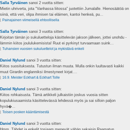
Salla Tyrväinen
sanoi
2 vuotta sitten:
Mietin uhriverta, jota "Vanhassa liitossa" juotettiin Jumalalle. Hienosäätöä on
siinä, että veri, olipa ihmisen tai eläimen, kantoi henkeä, pu...
⌊
Painajainen viimeisellä ehtoollisella
Salla Tyrväinen
sanoi
3 vuotta sitten:
Kirjoitan tämän jo sukuluetteloja käsittelevän jakson jälkeen, jottei unohdu -
lämmin kiitos joululukemisista! Ruut ei pyrkinyt turvaamaan suink...
⌊
Tuhansien vuosien sukuluettelot ja mykistävä enkeli
Daniel Nylund
sanoi
3 vuotta sitten:
Kiitos suosituksesta. Tutustun ilman muuta. Mulla onkin luultavasti kaikki
muut Girardin englanniksi ilmestyneet kirjat....
⌊
16.9. Meister Eckhart & Eckhart Tolle
Daniel Nylund
sanoi
3 vuotta sitten:
Kiitos rohkaisusta. Tämä artikkeli julkaistiin joskus vuosia sitten
kopulukiusaamista käsittelevässä lehdessä myös ja sai silloin paljon
hyvä�...
⌊
Toisen posken kääntämisestä
Daniel Nylund
sanoi
3 vuotta sitten:
Hmm. Tähdet ja enkelit tosiaam menevät vähän sekaisin Raamatun