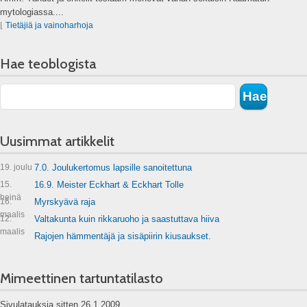
mytologiassa....
⌊
Tietäjiä ja vainoharhoja
Hae teoblogista
Uusimmat artikkelit
19. joulu
7.0. Joulukertomus lapsille sanoitettuna
15.
16.9. Meister Eckhart & Eckhart Tolle
heinä
16.
Myrskyävä raja
maalis
12.
Valtakunta kuin rikkaruoho ja saastuttava hiiva
maalis
Rajojen hämmentäjä ja sisäpiirin kiusaukset.
Mimeettinen tartuntatilasto
Sivulatauksia sitten 26.1.2009