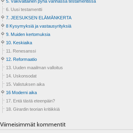
5. Väkivaltainen pyhä vanhassa testamentissa
6. Uusi testamentti
7. JEESUKSEN ELÄMÄNKERTA
8 Kysymyksiä ja vastausyrityksiä
9. Muiden kertomuksia
10. Keskiaika
11. Renesanssi
12. Reformaatio
13. Uuden maailman valloitus
14. Uskonsodat
15. Valistuksen aika
16 Moderni aika
17. Entä tästä eteenpäin?
18. Girardin teorian kritiikkiä
Viimeisimmät kommentit