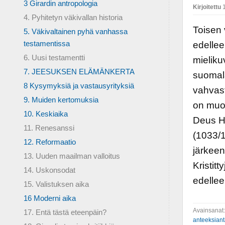
3 Girardin antropologia
Kirjoitettu
1
4. Pyhitetyn väkivallan historia
Toisen 
5. Väkivaltainen pyhä vanhassa
testamentissa
edellee
6. Uusi testamentti
mielikuv
7. JEESUKSEN ELÄMÄNKERTA
suomala
8 Kysymyksiä ja vastausyrityksiä
vahvast
9. Muiden kertomuksia
on muok
10. Keskiaika
Deus H
11. Renesanssi
(1033/1
12. Reformaatio
järkeen
13. Uuden maailman valloitus
Kristit
14. Uskonsodat
edellee
15. Valistuksen aika
16 Moderni aika
Avainsanat
17. Entä tästä eteenpäin?
anteeksian