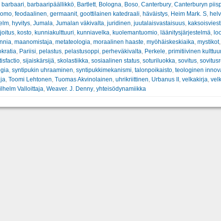
,
barbaari
,
barbaaripäällikkö
,
Bartlett
,
Bologna
,
Boso
,
Canterbury
,
Canterburyn piis
Homo
,
feodaalinen
,
germaanit
,
goottilainen katedraali
,
häväistys
,
Heim Mark. S
,
helv
helm
,
hyvitys
,
Jumala
,
Jumalan väkivalta
,
juridinen
,
juutalaisvastaisuus
,
kaksoisviest
oitus
,
kosto
,
kunniakulttuuri
,
kunniavelka
,
kuolemantuomio
,
läänitysjärjestelmä
,
lo
nnia
,
maanomistaja
,
metateologia
,
moraalinen haaste
,
myöhäiskeskiaika
,
mystikot
okratia
,
Pariisi
,
pelastus
,
pelastusoppi
,
perheväkivalta
,
Perkele
,
primitiivinen kulttuu
tisfactio
,
sijaiskärsijä
,
skolastiikka
,
sosiaalinen status
,
soturiluokka
,
sovitus
,
sovitusr
ogia
,
syntipukin uhraaminen
,
syntipukkimekanismi
,
talonpoikaisto
,
teologinen innov
ija
,
Toomi Lehtonen
,
Tuomas Akvinolainen
,
uhrikriittinen
,
Urbanus II
,
velkakirja
,
vel
ilhelm Valloittaja
,
Weaver. J. Denny
,
yhteisödynamiikka