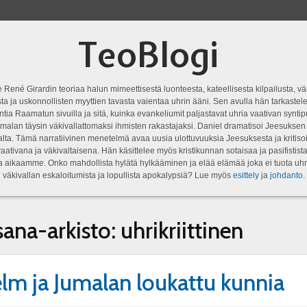
TeoBlogi
 René Girardin teoriaa halun mimeettisestä luonteesta, kateellisesta kilpailusta, vä
a ja uskonnollisten myyttien tavasta vaientaa uhrin ääni. Sen avulla hän tarkastele
ntia Raamatun sivuilla ja sitä, kuinka evankeliumit paljastavat uhria vaativan syn
malan täysin väkivallattomaksi ihmisten rakastajaksi. Daniel dramatisoi Jeesukse
lta. Tämä narratiivinen menetelmä avaa uusia ulottuvuuksia Jeesuksesta ja kritisoi
aativana ja väkivaltaisena. Hän käsittelee myös kristikunnan sotaisaa ja pasifistist
ta aikaamme. Onko mahdollista hylätä hylkääminen ja elää elämää joka ei tuota uhr
väkivallan eskaloitumista ja lopullista apokalypsiä? Lue myös
esittely
ja
johdanto
.
sana-arkisto:
uhrikriittinen
lm ja Jumalan loukattu kunnia