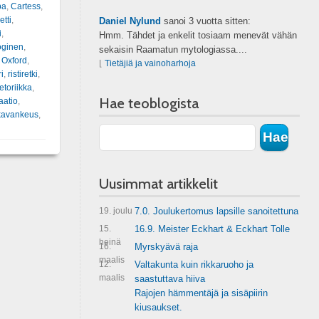
pa
,
Cartess
,
etti
,
Daniel Nylund
sanoi
3 vuotta sitten:
i
,
Hmm. Tähdet ja enkelit tosiaam menevät vähän
oginen
,
sekaisin Raamatun mytologiassa....
,
Oxford
,
⌊
Tietäjiä ja vainoharhoja
ri
,
ristiretki
,
etoriikka
,
Hae teoblogista
aatio
,
kavankeus
,
Uusimmat artikkelit
19. joulu
7.0. Joulukertomus lapsille sanoitettuna
15.
16.9. Meister Eckhart & Eckhart Tolle
heinä
16.
Myrskyävä raja
maalis
12.
Valtakunta kuin rikkaruoho ja
maalis
saastuttava hiiva
Rajojen hämmentäjä ja sisäpiirin
kiusaukset.