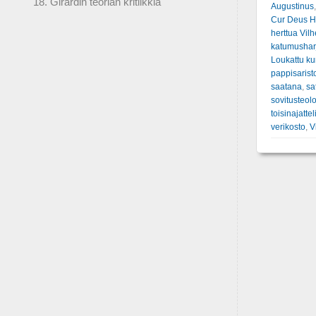
18. Girardin teorian kritiikkiä
Augustinus
Cur Deus 
herttua Vil
katumusharj
Loukattu ku
pappisarist
saatana
,
sa
sovitusteol
toisinajattel
verikosto
,
V