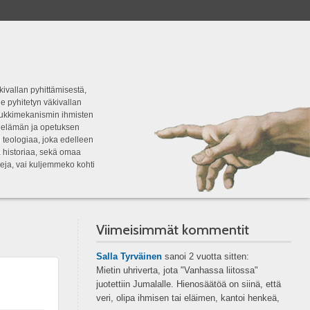
kivallan pyhittämisestä,
e pyhitetyn väkivallan
tipukkimekanismin ihmisten
n elämän ja opetuksen
 teologiaa, joka edelleen
a historiaa, sekä omaa
eja, vai kuljemmeko kohti
Viimeisimmät kommentit
Salla Tyrväinen
sanoi
2 vuotta sitten:
Mietin uhriverta, jota "Vanhassa liitossa"
juotettiin Jumalalle. Hienosäätöä on siinä, että
veri, olipa ihmisen tai eläimen, kantoi henkeä,