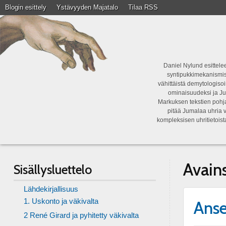
Blogin esittely
Ystävyyden Majatalo
Tilaa RSS
Daniel Nylund esittelee
syntipukkimekanismist
vähittäistä demytologisoi
ominaisuudeksi ja Ju
Markuksen tekstien pohja
pitää Jumalaa uhria v
kompleksisen uhritietois
Avain
Sisällysluettelo
Lähdekirjallisuus
1. Uskonto ja väkivalta
Anse
2 René Girard ja pyhitetty väkivalta