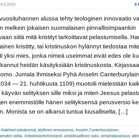
8.6.2010
6 
vuosituhannen alussa tehty teologinen innovaatio va
n melkein jokaisen suomalaisen pinnallisimpaankin
aan siitä mitä kristityt tarkoittavat pelastumisella. Ha
inen kristitty, tai kristinuskon hylännyt tiedostaa mit
i yksi mies, jonka nimeä useimmat eivät edes ole kuu
annut heidän käsityksiään kristinuskosta. Kirjassa
omo. Jumala Ihmiseksi Pyhä Anselm Canterburylai
034 — 21. huhtikuuta 1109) muotoili mielestään kaiki
 käyvän selityksen sille miksi ja miten Jeesus pelast
tyjen enemmistölle hänen selityksensä perusversio k
n. Monista se on alkanut tuntua kiusalliselta, […]
:
Aateliset sukukunnat
,
älyllinen renessanssi
,
Anselm Canterburylainen
,
tamaton velka
,
Anteeksiantomonopoli
,
aristokraattinen suku
,
armahatavaisuus
,
atei