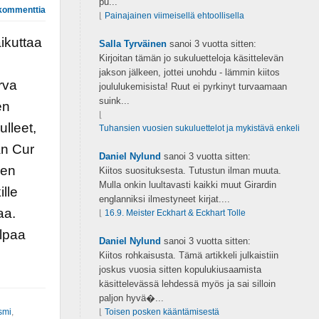
pu...
kommenttia
⌊
Painajainen viimeisellä ehtoollisella
ikuttaa
Salla Tyrväinen
sanoi
3 vuotta sitten:
Kirjoitan tämän jo sukuluetteloja käsittelevän
jakson jälkeen, jottei unohdu - lämmin kiitos
rva
joululukemisista! Ruut ei pyrkinyt turvaamaan
suink...
en
⌊
lleet,
Tuhansien vuosien sukuluettelot ja mykistävä enkeli
an Cur
Daniel Nylund
sanoi
3 vuotta sitten:
nen
Kiitos suosituksesta. Tutustun ilman muuta.
Mulla onkin luultavasti kaikki muut Girardin
lle
englanniksi ilmestyneet kirjat....
aa.
⌊
16.9. Meister Eckhart & Eckhart Tolle
elpaa
Daniel Nylund
sanoi
3 vuotta sitten:
Kiitos rohkaisusta. Tämä artikkeli julkaistiin
joskus vuosia sitten kopulukiusaamista
käsittelevässä lehdessä myös ja sai silloin
paljon hyvä�...
smi
,
⌊
Toisen posken kääntämisestä