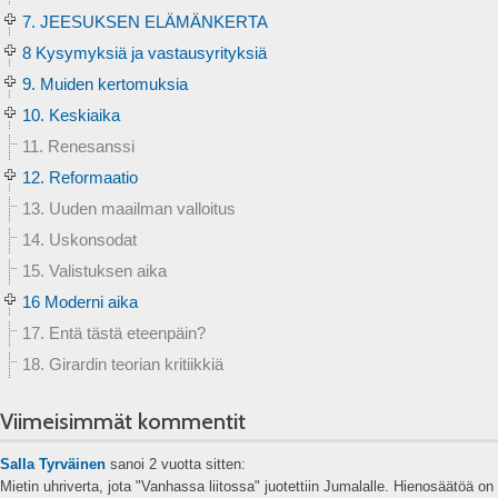
7. JEESUKSEN ELÄMÄNKERTA
8 Kysymyksiä ja vastausyrityksiä
9. Muiden kertomuksia
10. Keskiaika
11. Renesanssi
12. Reformaatio
13. Uuden maailman valloitus
14. Uskonsodat
15. Valistuksen aika
16 Moderni aika
17. Entä tästä eteenpäin?
18. Girardin teorian kritiikkiä
Viimeisimmät kommentit
Salla Tyrväinen
sanoi
2 vuotta sitten:
Mietin uhriverta, jota "Vanhassa liitossa" juotettiin Jumalalle. Hienosäätöä on