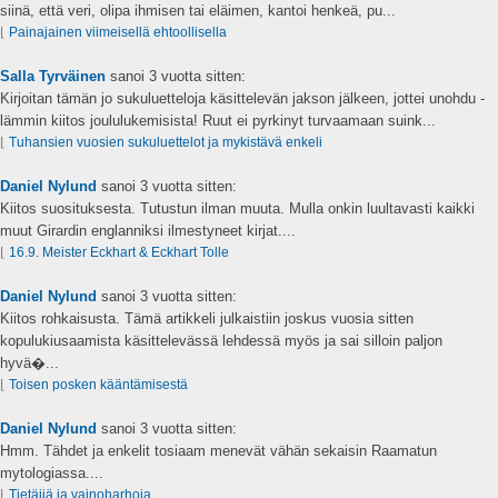
siinä, että veri, olipa ihmisen tai eläimen, kantoi henkeä, pu...
⌊
Painajainen viimeisellä ehtoollisella
Salla Tyrväinen
sanoi
3 vuotta sitten:
Kirjoitan tämän jo sukuluetteloja käsittelevän jakson jälkeen, jottei unohdu -
lämmin kiitos joululukemisista! Ruut ei pyrkinyt turvaamaan suink...
⌊
Tuhansien vuosien sukuluettelot ja mykistävä enkeli
Daniel Nylund
sanoi
3 vuotta sitten:
Kiitos suosituksesta. Tutustun ilman muuta. Mulla onkin luultavasti kaikki
muut Girardin englanniksi ilmestyneet kirjat....
⌊
16.9. Meister Eckhart & Eckhart Tolle
Daniel Nylund
sanoi
3 vuotta sitten:
Kiitos rohkaisusta. Tämä artikkeli julkaistiin joskus vuosia sitten
kopulukiusaamista käsittelevässä lehdessä myös ja sai silloin paljon
hyvä�...
⌊
Toisen posken kääntämisestä
Daniel Nylund
sanoi
3 vuotta sitten:
Hmm. Tähdet ja enkelit tosiaam menevät vähän sekaisin Raamatun
mytologiassa....
⌊
Tietäjiä ja vainoharhoja