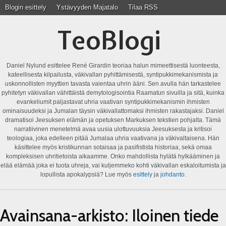
Blogin esittely
Ystävyyden Majatalo
Tilaa RSS
TeoBlogi
Daniel Nylund esittelee René Girardin teoriaa halun mimeettisestä luonteesta,
kateellisesta kilpailusta, väkivallan pyhittämisestä, syntipukkimekanismista ja
uskonnollisten myyttien tavasta vaientaa uhrin ääni. Sen avulla hän tarkastelee
pyhitetyn väkivallan vähittäistä demytologisointia Raamatun sivuilla ja sitä, kuinka
evankeliumit paljastavat uhria vaativan syntipukkimekanismin ihmisten
ominaisuudeksi ja Jumalan täysin väkivallattomaksi ihmisten rakastajaksi. Daniel
dramatisoi Jeesuksen elämän ja opetuksen Markuksen tekstien pohjalta. Tämä
narratiivinen menetelmä avaa uusia ulottuvuuksia Jeesuksesta ja kritisoi
teologiaa, joka edelleen pitää Jumalaa uhria vaativana ja väkivaltaisena. Hän
käsittelee myös kristikunnan sotaisaa ja pasifistista historiaa, sekä omaa
kompleksisen uhritietoista aikaamme. Onko mahdollista hylätä hylkääminen ja
elää elämää joka ei tuota uhreja, vai kuljemmeko kohti väkivallan eskaloitumista ja
lopullista apokalypsiä? Lue myös
esittely
ja
johdanto
.
Avainsana-arkisto:
Iloinen tiede