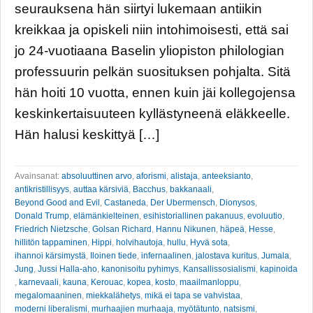
seurauksena hän siirtyi lukemaan antiikin
kreikkaa ja opiskeli niin intohimoisesti, että sai
jo 24-vuotiaana Baselin yliopiston philologian
professuurin pelkän suosituksen pohjalta. Sitä
hän hoiti 10 vuotta, ennen kuin jäi kollegojensa
keskinkertaisuuteen kyllästyneenä eläkkeelle.
Hän halusi keskittyä […]
Avainsanat:
absoluuttinen arvo
,
aforismi
,
alistaja
,
anteeksianto
,
antikristillisyys
,
auttaa kärsiviä
,
Bacchus
,
bakkanaali
,
Beyond Good and Evil
,
Castaneda
,
Der Ubermensch
,
Dionysos
,
Donald Trump
,
elämänkielteinen
,
esihistoriallinen pakanuus
,
evoluutio
,
Friedrich Nietzsche
,
Golsan Richard
,
Hannu Nikunen
,
häpeä
,
Hesse
,
hillitön tappaminen
,
Hippi
,
holvihautoja
,
hullu
,
Hyvä sota
,
ihannoi kärsimystä
,
Iloinen tiede
,
infernaalinen
,
jalostava kuritus
,
Jumala
,
Jung
,
Jussi Halla-aho
,
kanonisoitu pyhimys
,
Kansallissosialismi
,
kapinoida
,
karnevaali
,
kauna
,
Kerouac
,
kopea
,
kosto
,
maailmanloppu
,
megalomaaninen
,
miekkalähetys
,
mikä ei tapa se vahvistaa
,
moderni liberalismi
,
murhaajien murhaaja
,
myötätunto
,
natsismi
,