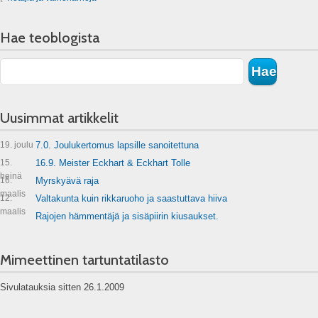
Hae teoblogista
Uusimmat artikkelit
19. joulu
7.0. Joulukertomus lapsille sanoitettuna
15.
16.9. Meister Eckhart & Eckhart Tolle
heinä
16.
Myrskyävä raja
maalis
12.
Valtakunta kuin rikkaruoho ja saastuttava hiiva
maalis
Rajojen hämmentäjä ja sisäpiirin kiusaukset.
Mimeettinen tartuntatilasto
Sivulatauksia sitten 26.1.2009