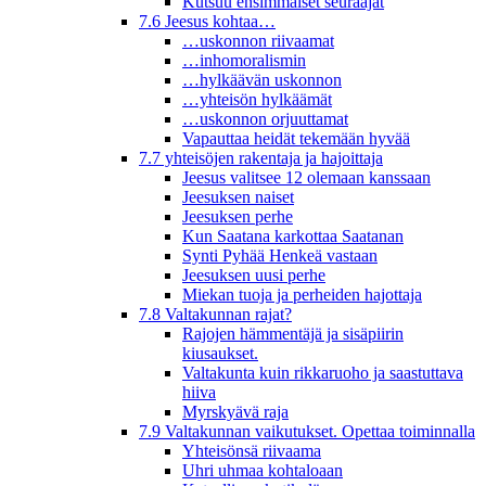
Kutsuu ensimmäiset seuraajat
7.6 Jeesus kohtaa…
…uskonnon riivaamat
…inhomoralismin
…hylkäävän uskonnon
…yhteisön hylkäämät
…uskonnon orjuuttamat
Vapauttaa heidät tekemään hyvää
7.7 yhteisöjen rakentaja ja hajoittaja
Jeesus valitsee 12 olemaan kanssaan
Jeesuksen naiset
Jeesuksen perhe
Kun Saatana karkottaa Saatanan
Synti Pyhää Henkeä vastaan
Jeesuksen uusi perhe
Miekan tuoja ja perheiden hajottaja
7.8 Valtakunnan rajat?
Rajojen hämmentäjä ja sisäpiirin
kiusaukset.
Valtakunta kuin rikkaruoho ja saastuttava
hiiva
Myrskyävä raja
7.9 Valtakunnan vaikutukset. Opettaa toiminnalla
Yhteisönsä riivaama
Uhri uhmaa kohtaloaan