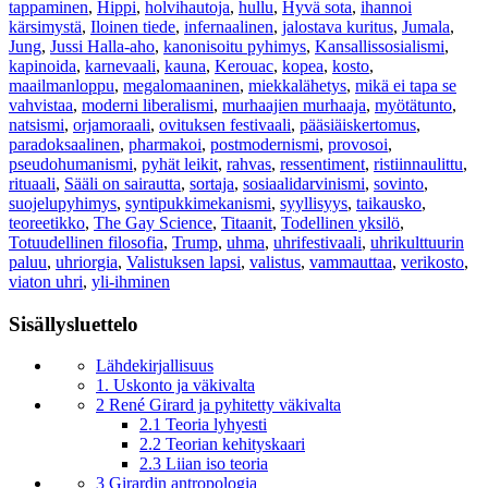
tappaminen
,
Hippi
,
holvihautoja
,
hullu
,
Hyvä sota
,
ihannoi
kärsimystä
,
Iloinen tiede
,
infernaalinen
,
jalostava kuritus
,
Jumala
,
Jung
,
Jussi Halla-aho
,
kanonisoitu pyhimys
,
Kansallissosialismi
,
kapinoida
,
karnevaali
,
kauna
,
Kerouac
,
kopea
,
kosto
,
maailmanloppu
,
megalomaaninen
,
miekkalähetys
,
mikä ei tapa se
vahvistaa
,
moderni liberalismi
,
murhaajien murhaaja
,
myötätunto
,
natsismi
,
orjamoraali
,
ovituksen festivaali
,
pääsiäiskertomus
,
paradoksaalinen
,
pharmakoi
,
postmodernismi
,
provosoi
,
pseudohumanismi
,
pyhät leikit
,
rahvas
,
ressentiment
,
ristiinnaulittu
,
rituaali
,
Sääli on sairautta
,
sortaja
,
sosiaalidarvinismi
,
sovinto
,
suojelupyhimys
,
syntipukkimekanismi
,
syyllisyys
,
taikausko
,
teoreetikko
,
The Gay Science
,
Titaanit
,
Todellinen yksilö
,
Totuudellinen filosofia
,
Trump
,
uhma
,
uhrifestivaali
,
uhrikulttuurin
paluu
,
uhriorgia
,
Valistuksen lapsi
,
valistus
,
vammauttaa
,
verikosto
,
viaton uhri
,
yli-ihminen
Sisällysluettelo
Lähdekirjallisuus
1. Uskonto ja väkivalta
2 René Girard ja pyhitetty väkivalta
2.1 Teoria lyhyesti
2.2 Teorian kehityskaari
2.3 Liian iso teoria
3 Girardin antropologia