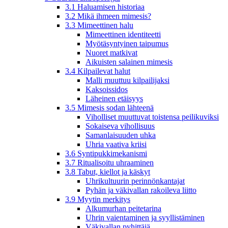
3.1 Haluamisen historiaa
3.2 Mikä ihmeen mimesis?
3.3 Mimeettinen halu
Mimeettinen identiteetti
Myötäsyntyinen taipumus
Nuoret matkivat
Aikuisten salainen mimesis
3.4 Kilpailevat halut
Malli muuttuu kilpailijaksi
Kaksoissidos
Läheinen etäisyys
3.5 Mimesis sodan lähteenä
Viholliset muuttuvat toistensa peilikuviksi
Sokaiseva vihollisuus
Samanlaisuuden uhka
Uhria vaativa kriisi
3.6 Syntipukkimekanismi
3.7 Ritualisoitu uhraaminen
3.8 Tabut, kiellot ja käskyt
Uhrikultuurin perinnönkantajat
Pyhän ja väkivallan rakoileva liitto
3.9 Myytin merkitys
Alkumurhan peitetarina
Uhrin vaientaminen ja syyllistäminen
Väkivallan pyhittäjä