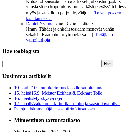
Kiitos rohkaisusta. Tämä artikkeli julkaistiin joskus
vuosia sitten kopulukiusaamista käsittelevässä lehdessä
myös ja sai silloin paljon hyvä�...
⌊
Toisen posken
kääntämisestä
Daniel Nylund
sanoi
3 vuotta sitten:
Hmm. Tähdet ja enkelit tosiaam menevät vähän
sekaisin Raamatun mytologiassa....
⌊
Tietäjiä ja
vainoharhoja
Hae teoblogista
Uusimmat artikkelit
19. joulu
7.0. Joulukertomus lapsille sanoitettuna
15. heinä
16.9. Meister Eckhart & Eckhart Tolle
16. maalis
Myrskyävä raja
12. maalis
Valtakunta kuin rikkaruoho ja saastuttava hiiva
Rajojen hämmentäjä ja sisäpiirin kiusaukset.
Mimeettinen tartuntatilasto
Sivulatauksia sitten 26.1.2009