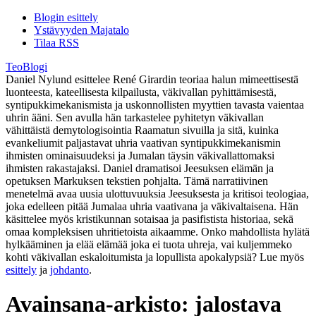
Blogin esittely
Ystävyyden Majatalo
Tilaa RSS
TeoBlogi
Daniel Nylund esittelee René Girardin teoriaa halun mimeettisestä
luonteesta, kateellisesta kilpailusta, väkivallan pyhittämisestä,
syntipukkimekanismista ja uskonnollisten myyttien tavasta vaientaa
uhrin ääni. Sen avulla hän tarkastelee pyhitetyn väkivallan
vähittäistä demytologisointia Raamatun sivuilla ja sitä, kuinka
evankeliumit paljastavat uhria vaativan syntipukkimekanismin
ihmisten ominaisuudeksi ja Jumalan täysin väkivallattomaksi
ihmisten rakastajaksi. Daniel dramatisoi Jeesuksen elämän ja
opetuksen Markuksen tekstien pohjalta. Tämä narratiivinen
menetelmä avaa uusia ulottuvuuksia Jeesuksesta ja kritisoi teologiaa,
joka edelleen pitää Jumalaa uhria vaativana ja väkivaltaisena. Hän
käsittelee myös kristikunnan sotaisaa ja pasifistista historiaa, sekä
omaa kompleksisen uhritietoista aikaamme. Onko mahdollista hylätä
hylkääminen ja elää elämää joka ei tuota uhreja, vai kuljemmeko
kohti väkivallan eskaloitumista ja lopullista apokalypsiä? Lue myös
esittely
ja
johdanto
.
Avainsana-arkisto:
jalostava