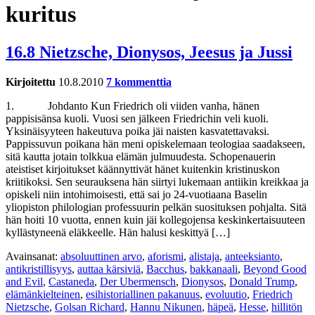
kuritus
16.8 Nietzsche, Dionysos, Jeesus ja Jussi
Kirjoitettu
10.8.2010
7 kommenttia
1. Johdanto Kun Friedrich oli viiden vanha, hänen
pappisisänsa kuoli. Vuosi sen jälkeen Friedrichin veli kuoli.
Yksinäisyyteen hakeutuva poika jäi naisten kasvatettavaksi.
Pappissuvun poikana hän meni opiskelemaan teologiaa saadakseen,
sitä kautta jotain tolkkua elämän julmuudesta. Schopenauerin
ateistiset kirjoitukset käännyttivät hänet kuitenkin kristinuskon
kriitikoksi. Sen seurauksena hän siirtyi lukemaan antiikin kreikkaa ja
opiskeli niin intohimoisesti, että sai jo 24-vuotiaana Baselin
yliopiston philologian professuurin pelkän suosituksen pohjalta. Sitä
hän hoiti 10 vuotta, ennen kuin jäi kollegojensa keskinkertaisuuteen
kyllästyneenä eläkkeelle. Hän halusi keskittyä […]
Avainsanat:
absoluuttinen arvo
,
aforismi
,
alistaja
,
anteeksianto
,
antikristillisyys
,
auttaa kärsiviä
,
Bacchus
,
bakkanaali
,
Beyond Good
and Evil
,
Castaneda
,
Der Ubermensch
,
Dionysos
,
Donald Trump
,
elämänkielteinen
,
esihistoriallinen pakanuus
,
evoluutio
,
Friedrich
Nietzsche
,
Golsan Richard
,
Hannu Nikunen
,
häpeä
,
Hesse
,
hillitön