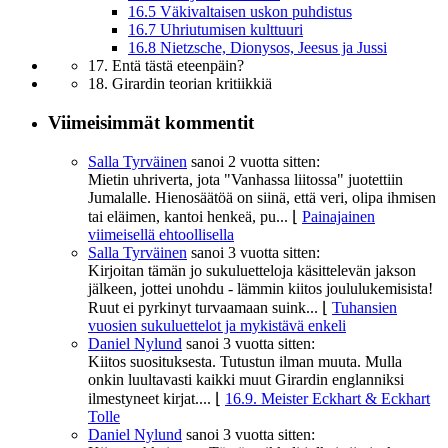
16.5 Väkivaltaisen uskon puhdistus
16.7 Uhriutumisen kulttuuri
16.8 Nietzsche, Dionysos, Jeesus ja Jussi
17. Entä tästä eteenpäin?
18. Girardin teorian kritiikkiä
Viimeisimmät kommentit
Salla Tyrväinen
sanoi
2 vuotta sitten:
Mietin uhriverta, jota "Vanhassa liitossa" juotettiin
Jumalalle. Hienosäätöä on siinä, että veri, olipa ihmisen
tai eläimen, kantoi henkeä, pu...
⌊
Painajainen
viimeisellä ehtoollisella
Salla Tyrväinen
sanoi
3 vuotta sitten:
Kirjoitan tämän jo sukuluetteloja käsittelevän jakson
jälkeen, jottei unohdu - lämmin kiitos joululukemisista!
Ruut ei pyrkinyt turvaamaan suink...
⌊
Tuhansien
vuosien sukuluettelot ja mykistävä enkeli
Daniel Nylund
sanoi
3 vuotta sitten:
Kiitos suosituksesta. Tutustun ilman muuta. Mulla
onkin luultavasti kaikki muut Girardin englanniksi
ilmestyneet kirjat....
⌊
16.9. Meister Eckhart & Eckhart
Tolle
Daniel Nylund
sanoi
3 vuotta sitten: