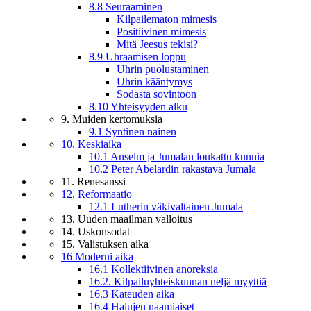
8.8 Seuraaminen
Kilpailematon mimesis
Positiivinen mimesis
Mitä Jeesus tekisi?
8.9 Uhraamisen loppu
Uhrin puolustaminen
Uhrin kääntymys
Sodasta sovintoon
8.10 Yhteisyyden alku
9. Muiden kertomuksia
9.1 Syntinen nainen
10. Keskiaika
10.1 Anselm ja Jumalan loukattu kunnia
10.2 Peter Abelardin rakastava Jumala
11. Renesanssi
12. Reformaatio
12.1 Lutherin väkivaltainen Jumala
13. Uuden maailman valloitus
14. Uskonsodat
15. Valistuksen aika
16 Moderni aika
16.1 Kollektiivinen anoreksia
16.2. Kilpailuyhteiskunnan neljä myyttiä
16.3 Kateuden aika
16.4 Halujen naamiaiset