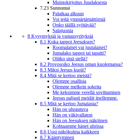
Muistokirjoitus Juudaksesta
7.23 Sunnuntai
Palatkaa alkuun
Voi teitä ymmärtämättömiä
Onko täällä syötävää?
Salajuonia
8 Kysymyksiä ja vastausyrityksiä
8.1 Kuka tappoi Jeesuksen?
Roomalaiset vai juutalaiset?
Jumalako tappoi tai tapatti?
Olitko sinä siellä?
8.2 Provosoiko Jeesus oman kuolemansa?
8.3 Miksi Jeesus kuoli?
8.4 Mitä se kertoo meistä?
Olemme osallisia
Olemme melkein sokeita
Me keksimme verellä sovittamisen
Jeesus paljasti meidät itsellemme.
8.5 Mitä se kertoo Jumalasta?
Hän on uhrautuva
Hän on väkivallaton
Hän on Jeesuksen näköinen
Kohtaamme hänet uhrissa
8.6 Uusi näkökulma kaikkeen
8.7 Kääntyminen