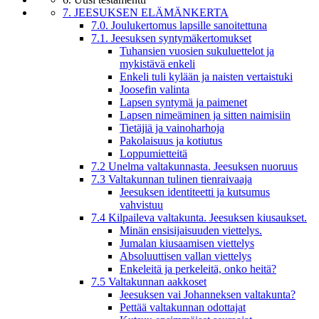
7. JEESUKSEN ELÄMÄNKERTA
7.0. Joulukertomus lapsille sanoitettuna
7.1. Jeesuksen syntymäkertomukset
Tuhansien vuosien sukuluettelot ja
mykistävä enkeli
Enkeli tuli kylään ja naisten vertaistuki
Joosefin valinta
Lapsen syntymä ja paimenet
Lapsen nimeäminen ja sitten naimisiin
Tietäjiä ja vainoharhoja
Pakolaisuus ja kotiutus
Loppumietteitä
7.2 Unelma valtakunnasta. Jeesuksen nuoruus
7.3 Valtakunnan tulinen tienraivaaja
Jeesuksen identiteetti ja kutsumus
vahvistuu
7.4 Kilpaileva valtakunta. Jeesuksen kiusaukset.
Minän ensisijaisuuden viettelys.
Jumalan kiusaamisen viettelys
Absoluuttisen vallan viettelys
Enkeleitä ja perkeleitä, onko heitä?
7.5 Valtakunnan aakkoset
Jeesuksen vai Johanneksen valtakunta?
Pettää valtakunnan odottajat