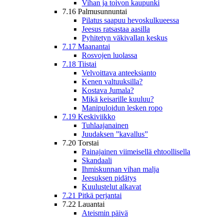
Vihan ja toivon kaupunki
7.16 Palmusunnuntai
Pilatus saapuu hevoskulkueessa
Jeesus ratsastaa aasilla
Pyhitetyn väkivallan keskus
7.17 Maanantai
Rosvojen luolassa
7.18 Tiistai
Velvoittava anteeksianto
Kenen valtuuksilla?
Kostava Jumala?
Mikä keisarille kuuluu?
Manipuloidun lesken ropo
7.19 Keskiviikko
Tuhlaajanainen
Juudaksen ”kavallus”
7.20 Torstai
Painajainen viimeisellä ehtoollisella
Skandaali
Ihmiskunnan vihan malja
Jeesuksen pidätys
Kuulustelut alkavat
7.21 Pitkä perjantai
7.22 Lauantai
Ateismin päivä