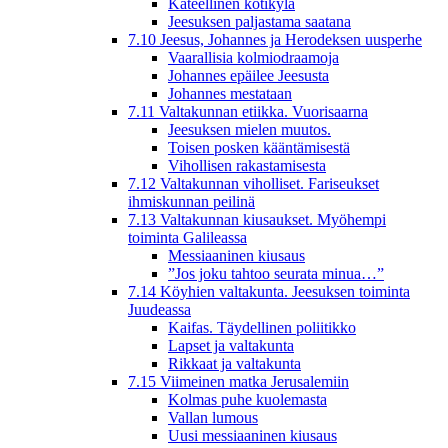
Kateellinen kotikylä
Jeesuksen paljastama saatana
7.10 Jeesus, Johannes ja Herodeksen uusperhe
Vaarallisia kolmiodraamoja
Johannes epäilee Jeesusta
Johannes mestataan
7.11 Valtakunnan etiikka. Vuorisaarna
Jeesuksen mielen muutos.
Toisen posken kääntämisestä
Vihollisen rakastamisesta
7.12 Valtakunnan viholliset. Fariseukset
ihmiskunnan peilinä
7.13 Valtakunnan kiusaukset. Myöhempi
toiminta Galileassa
Messiaaninen kiusaus
”Jos joku tahtoo seurata minua…”
7.14 Köyhien valtakunta. Jeesuksen toiminta
Juudeassa
Kaifas. Täydellinen poliitikko
Lapset ja valtakunta
Rikkaat ja valtakunta
7.15 Viimeinen matka Jerusalemiin
Kolmas puhe kuolemasta
Vallan lumous
Uusi messiaaninen kiusaus