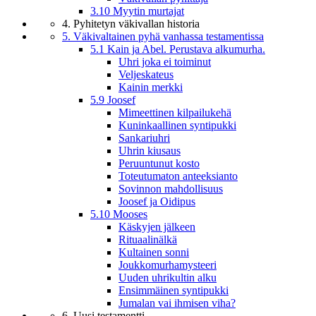
3.10 Myytin murtajat
4. Pyhitetyn väkivallan historia
5. Väkivaltainen pyhä vanhassa testamentissa
5.1 Kain ja Abel. Perustava alkumurha.
Uhri joka ei toiminut
Veljeskateus
Kainin merkki
5.9 Joosef
Mimeettinen kilpailukehä
Kuninkaallinen syntipukki
Sankariuhri
Uhrin kiusaus
Peruuntunut kosto
Toteutumaton anteeksianto
Sovinnon mahdollisuus
Joosef ja Oidipus
5.10 Mooses
Käskyjen jälkeen
Rituaalinälkä
Kultainen sonni
Joukkomurhamysteeri
Uuden uhrikultin alku
Ensimmäinen syntipukki
Jumalan vai ihmisen viha?
6. Uusi testamentti