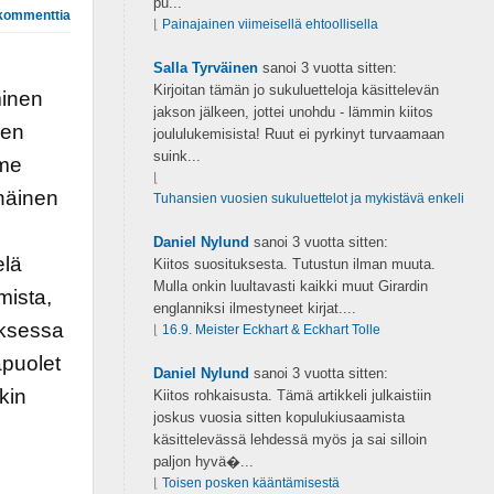
pu...
kommenttia
⌊
Painajainen viimeisellä ehtoollisella
Salla Tyrväinen
sanoi
3 vuotta sitten:
Kirjoitan tämän jo sukuluetteloja käsittelevän
minen
jakson jälkeen, jottei unohdu - lämmin kiitos
jen
joululukemisista! Ruut ei pyrkinyt turvaamaan
suink...
mme
⌊
näinen
Tuhansien vuosien sukuluettelot ja mykistävä enkeli
Daniel Nylund
sanoi
3 vuotta sitten:
elä
Kiitos suosituksesta. Tutustun ilman muuta.
Mulla onkin luultavasti kaikki muut Girardin
ista,
englanniksi ilmestyneet kirjat....
uksessa
⌊
16.9. Meister Eckhart & Eckhart Tolle
apuolet
Daniel Nylund
sanoi
3 vuotta sitten:
kin
Kiitos rohkaisusta. Tämä artikkeli julkaistiin
joskus vuosia sitten kopulukiusaamista
käsittelevässä lehdessä myös ja sai silloin
paljon hyvä�...
⌊
Toisen posken kääntämisestä