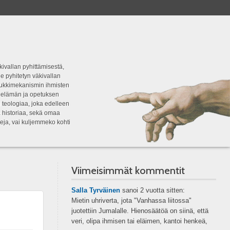
kivallan pyhittämisestä,
e pyhitetyn väkivallan
tipukkimekanismin ihmisten
n elämän ja opetuksen
 teologiaa, joka edelleen
a historiaa, sekä omaa
eja, vai kuljemmeko kohti
Viimeisimmät kommentit
Salla Tyrväinen
sanoi
2 vuotta sitten:
Mietin uhriverta, jota "Vanhassa liitossa"
juotettiin Jumalalle. Hienosäätöä on siinä, että
veri, olipa ihmisen tai eläimen, kantoi henkeä,