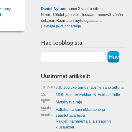
Daniel Nylund
sanoi
3 vuotta sitten:
-Kelly
,
Hmm. Tähdet ja enkelit tosiaam menevät vähän
t
,
sekaisin Raamatun mytologiassa....
⌊
Tietäjiä ja vainoharhoja
Hae teoblogista
Uusimmat artikkelit
19. joulu
7.0. Joulukertomus lapsille sanoitettuna
15.
16.9. Meister Eckhart & Eckhart Tolle
heinä
16.
Myrskyävä raja
maalis
12.
Valtakunta kuin rikkaruoho ja
maalis
saastuttava hiiva
Rajojen hämmentäjä ja sisäpiirin
kiusaukset.