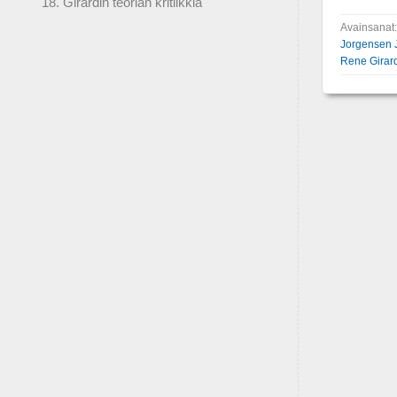
18. Girardin teorian kritiikkiä
Avainsanat
Jorgensen 
Rene Girar