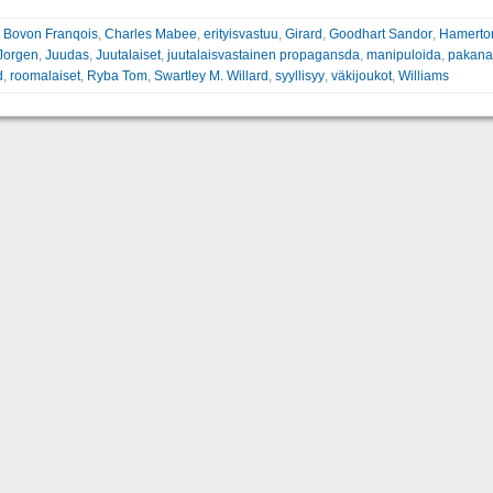
:
Bovon Franqois
,
Charles Mabee
,
erityisvastuu
,
Girard
,
Goodhart Sandor
,
Hamerton
Jorgen
,
Juudas
,
Juutalaiset
,
juutalaisvastainen propagansda
,
manipuloida
,
pakana
d
,
roomalaiset
,
Ryba Tom
,
Swartley M. Willard
,
syyllisyy
,
väkijoukot
,
Williams