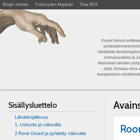
Blogin esittely
Ystävyyden Majatalo
Tilaa RSS
Daniel Nylund esittelee
syntipukkimekanismist
vähittäistä demytologisoi
ominaisuudeksi ja Ju
Markuksen tekstien pohja
pitää Jumalaa uhria v
kompleksisen uhritietois
Avain
Sisällysluettelo
Lähdekirjallisuus
1. Uskonto ja väkivalta
Room
2 René Girard ja pyhitetty väkivalta