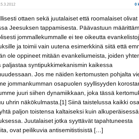
5.3.2012
0 
llisesti ottaen sekä juutalaiset että roomalaiset olivat
ssa Jeesuksen tappamisesta. Päävastuun määrittä
lisesti jommallekummalle ei tee oikeutta evankelisto
ksille ja toimii vain uutena esimerkkinä siitä että e
än ole oppineet mitään evankeliumeista, joiden yhte
s paljastaa syntipukkimekanismin kaikessa
muudessaan. Jos me näiden kertomusten pohjalta vi
me jommankumman osapuolen syyllisyyden korostam
tumme juuri siihen dynamiikkaan, joka tässä kertom
uu uhrin näkökulmasta.[1] Siinä taistelussa kaikki os
 yhtä paljon toistensa kaltaiseksi kuin alkuperäisessä
ksessa. Juutalaiset jotka syyttävät tapahtuneesta
ta, ovat peilikuvia antisemitistisistä […]