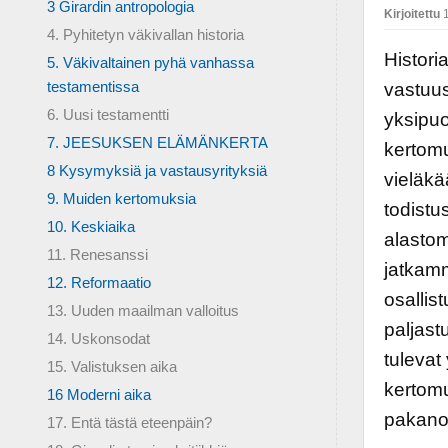
3 Girardin antropologia
Kirjoitettu
1
4. Pyhitetyn väkivallan historia
Historia
5. Väkivaltainen pyhä vanhassa
testamentissa
vastuu
6. Uusi testamentti
yksipuo
7. JEESUKSEN ELÄMÄNKERTA
kertomu
8 Kysymyksiä ja vastausyrityksiä
vieläkä
9. Muiden kertomuksia
todistu
10. Keskiaika
alasto
11. Renesanssi
jatkam
12. Reformaatio
osallis
13. Uuden maailman valloitus
paljast
14. Uskonsodat
tulevat
15. Valistuksen aika
kertomu
16 Moderni aika
pakanoi
17. Entä tästä eteenpäin?