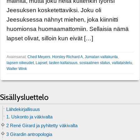
mainita, mutta joku heitä kuitenkin työnsi
Jeesuksen kosketettaviksi. Joku oli
Jeesuksessa nähnyt miehen, joka kiinnitti
huomionsa huomaamattomiin. Sellaisia nämä
lapset olivat, silloin kun eivät […]
Avainsanat:
Ched Meyers
,
Horsley Richard A
,
Jumalan valtakunta
,
lapsen oikeudet
,
Lapset
,
lasten kaltaisuus
,
sosiaalinen status
,
valtataistelu
,
Walter Wink
Sisällysluettelo
Lähdekirjallisuus
1. Uskonto ja väkivalta
2 René Girard ja pyhitetty väkivalta
3 Girardin antropologia