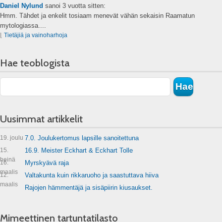
Daniel Nylund
sanoi
3 vuotta sitten:
Hmm. Tähdet ja enkelit tosiaam menevät vähän sekaisin Raamatun
mytologiassa....
⌊
Tietäjiä ja vainoharhoja
Hae teoblogista
Uusimmat artikkelit
19. joulu
7.0. Joulukertomus lapsille sanoitettuna
15.
16.9. Meister Eckhart & Eckhart Tolle
heinä
16.
Myrskyävä raja
maalis
12.
Valtakunta kuin rikkaruoho ja saastuttava hiiva
maalis
Rajojen hämmentäjä ja sisäpiirin kiusaukset.
Mimeettinen tartuntatilasto