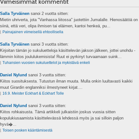
Viimeisimmät kommentit
Salla Tyrväinen
sanoi
2 vuotta sitten:
Mietin uhriverta, jota "Vanhassa liitossa" juotettiin Jumalalle. Hienosäätöä on
siinä, että veri, olipa ihmisen tai eläimen, kantoi henkeä, pu...
⌊
Painajainen viimeisellä ehtoollisella
Salla Tyrväinen
sanoi
3 vuotta sitten:
Kirjoitan tämän jo sukuluetteloja käsittelevän jakson jälkeen, jottei unohdu -
lämmin kiitos joululukemisista! Ruut ei pyrkinyt turvaamaan suink...
⌊
Tuhansien vuosien sukuluettelot ja mykistävä enkeli
Daniel Nylund
sanoi
3 vuotta sitten:
Kiitos suosituksesta. Tutustun ilman muuta. Mulla onkin luultavasti kaikki
muut Girardin englanniksi ilmestyneet kirjat....
⌊
16.9. Meister Eckhart & Eckhart Tolle
Daniel Nylund
sanoi
3 vuotta sitten:
Kiitos rohkaisusta. Tämä artikkeli julkaistiin joskus vuosia sitten
kopulukiusaamista käsittelevässä lehdessä myös ja sai silloin paljon
hyvä�...
⌊
Toisen posken kääntämisestä