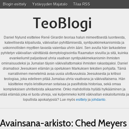
Blogin esittely
Ystävyyden Majatalo
Tilaa RSS
TeoBlogi
Daniel Nylund esittelee René Girardin teoriaa halun mimeettisestä luonteesta,
kateellisesta kilpailusta, väkivallan pyhittämisestä, syntipukkimekanismista ja
uskonnollisten myyttien tavasta vaientaa uhrin ääni. Sen avulla hän tarkastelee
pyhitetyn väkivallan vähittäistä demytologisointia Raamatun sivuilla ja sitä, kuinka
evankeliumit paljastavat uhria vaativan syntipukkimekanismin ihmisten
ominaisuudeksi ja Jumalan täysin väkivallattomaksi ihmisten rakastajaksi. Daniel
dramatisoi Jeesuksen elämän ja opetuksen Markuksen tekstien pohjalta. Tämä
narratiivinen menetelmä avaa uusia ulottuvuuksia Jeesuksesta ja kritisoi
teologiaa, joka edelleen pitää Jumalaa uhria vaativana ja väkivaltaisena. Hän
käsittelee myös kristikunnan sotaisaa ja pasifistista historiaa, sekä omaa
kompleksisen uhritietoista aikaamme. Onko mahdollista hylätä hylkääminen ja
elää elämää joka ei tuota uhreja, vai kuljemmeko kohti väkivallan eskaloitumista ja
lopullista apokalypsiä? Lue myös
esittely
ja
johdanto
.
Avainsana-arkisto:
Ched Meyers