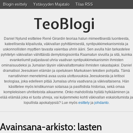
Blogin esittely
Ystävyyden Majatalo
Tilaa RSS
TeoBlogi
Daniel Nylund esittelee René Girardin teoriaa halun mimeettisestä luonteesta,
kateellisesta kilpailusta, väkivallan pyhittämisestä, syntipukkimekanismista ja
uskonnollisten myyttien tavasta vaientaa uhrin ääni. Sen avulla hän tarkastelee
pyhitetyn väkivallan vähittäistä demytologisointia Raamatun sivuilla ja sitä, kuinka
evankeliumit paljastavat uhria vaativan syntipukkimekanismin ihmisten
ominaisuudeksi ja Jumalan täysin väkivallattomaksi ihmisten rakastajaksi. Daniel
dramatisoi Jeesuksen elämän ja opetuksen Markuksen tekstien pohjalta. Tämä
narratiivinen menetelmä avaa uusia ulottuvuuksia Jeesuksesta ja kritisoi
teologiaa, joka edelleen pitää Jumalaa uhria vaativana ja väkivaltaisena. Hän
käsittelee myös kristikunnan sotaisaa ja pasifistista historiaa, sekä omaa
kompleksisen uhritietoista aikaamme. Onko mahdollista hylätä hylkääminen ja
elää elämää joka ei tuota uhreja, vai kuljemmeko kohti väkivallan eskaloitumista ja
lopullista apokalypsiä? Lue myös
esittely
ja
johdanto
.
Avainsana-arkisto:
lasten