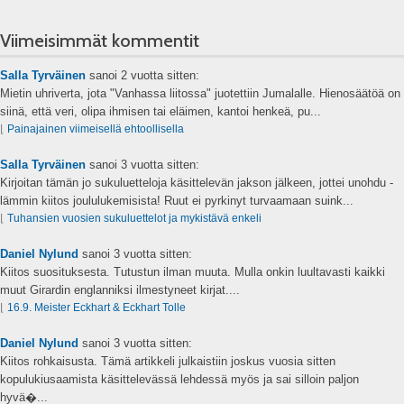
Viimeisimmät kommentit
Salla Tyrväinen
sanoi
2 vuotta sitten:
Mietin uhriverta, jota "Vanhassa liitossa" juotettiin Jumalalle. Hienosäätöä on
siinä, että veri, olipa ihmisen tai eläimen, kantoi henkeä, pu...
⌊
Painajainen viimeisellä ehtoollisella
Salla Tyrväinen
sanoi
3 vuotta sitten:
Kirjoitan tämän jo sukuluetteloja käsittelevän jakson jälkeen, jottei unohdu -
lämmin kiitos joululukemisista! Ruut ei pyrkinyt turvaamaan suink...
⌊
Tuhansien vuosien sukuluettelot ja mykistävä enkeli
Daniel Nylund
sanoi
3 vuotta sitten:
Kiitos suosituksesta. Tutustun ilman muuta. Mulla onkin luultavasti kaikki
muut Girardin englanniksi ilmestyneet kirjat....
⌊
16.9. Meister Eckhart & Eckhart Tolle
Daniel Nylund
sanoi
3 vuotta sitten:
Kiitos rohkaisusta. Tämä artikkeli julkaistiin joskus vuosia sitten
kopulukiusaamista käsittelevässä lehdessä myös ja sai silloin paljon
hyvä�...