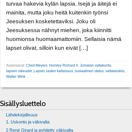
turvaa hakevia kylän lapsia. Isejä ja äitejä ei
mainita, mutta joku heitä kuitenkin työnsi
Jeesuksen kosketettaviksi. Joku oli
Jeesuksessa nähnyt miehen, joka kiinnitti
huomionsa huomaamattomiin. Sellaisia nämä
lapset olivat, silloin kun eivät […]
Avainsanat:
Ched Meyers
,
Horsley Richard A
,
Jumalan valtakunta
,
lapsen oikeudet
,
Lapset
,
lasten kaltaisuus
,
sosiaalinen status
,
valtataistelu
,
Walter Wink
Sisällysluettelo
Lähdekirjallisuus
1. Uskonto ja väkivalta
2 René Girard ja pyhitetty väkivalta