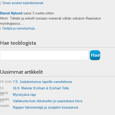
⌊
Toisen posken kääntämisestä
Daniel Nylund
sanoi
3 vuotta sitten:
Hmm. Tähdet ja enkelit tosiaam menevät vähän sekaisin Raamatun
mytologiassa....
⌊
Tietäjiä ja vainoharhoja
Hae teoblogista
Uusimmat artikkelit
19. joulu
7.0. Joulukertomus lapsille sanoitettuna
15.
16.9. Meister Eckhart & Eckhart Tolle
heinä
16.
Myrskyävä raja
maalis
12.
Valtakunta kuin rikkaruoho ja saastuttava hiiva
maalis
Rajojen hämmentäjä ja sisäpiirin kiusaukset.