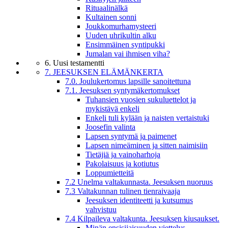
Rituaalinälkä
Kultainen sonni
Joukkomurhamysteeri
Uuden uhrikultin alku
Ensimmäinen syntipukki
Jumalan vai ihmisen viha?
6. Uusi testamentti
7. JEESUKSEN ELÄMÄNKERTA
7.0. Joulukertomus lapsille sanoitettuna
7.1. Jeesuksen syntymäkertomukset
Tuhansien vuosien sukuluettelot ja
mykistävä enkeli
Enkeli tuli kylään ja naisten vertaistuki
Joosefin valinta
Lapsen syntymä ja paimenet
Lapsen nimeäminen ja sitten naimisiin
Tietäjiä ja vainoharhoja
Pakolaisuus ja kotiutus
Loppumietteitä
7.2 Unelma valtakunnasta. Jeesuksen nuoruus
7.3 Valtakunnan tulinen tienraivaaja
Jeesuksen identiteetti ja kutsumus
vahvistuu
7.4 Kilpaileva valtakunta. Jeesuksen kiusaukset.
Minän ensisijaisuuden viettelys.