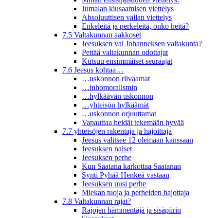
Jumalan kiusaamisen viettelys
Absoluuttisen vallan viettelys
Enkeleitä ja perkeleitä, onko heitä?
7.5 Valtakunnan aakkoset
Jeesuksen vai Johanneksen valtakunta?
Pettää valtakunnan odottajat
Kutsuu ensimmäiset seuraajat
7.6 Jeesus kohtaa…
…uskonnon riivaamat
…inhomoralismin
…hylkäävän uskonnon
…yhteisön hylkäämät
…uskonnon orjuuttamat
Vapauttaa heidät tekemään hyvää
7.7 yhteisöjen rakentaja ja hajoittaja
Jeesus valitsee 12 olemaan kanssaan
Jeesuksen naiset
Jeesuksen perhe
Kun Saatana karkottaa Saatanan
Synti Pyhää Henkeä vastaan
Jeesuksen uusi perhe
Miekan tuoja ja perheiden hajottaja
7.8 Valtakunnan rajat?
Rajojen hämmentäjä ja sisäpiirin