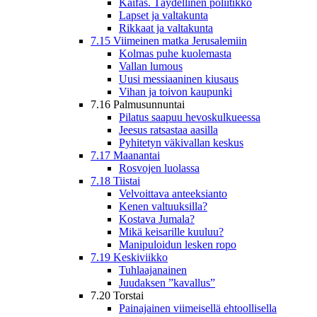
Kaifas. Täydellinen poliitikko
Lapset ja valtakunta
Rikkaat ja valtakunta
7.15 Viimeinen matka Jerusalemiin
Kolmas puhe kuolemasta
Vallan lumous
Uusi messiaaninen kiusaus
Vihan ja toivon kaupunki
7.16 Palmusunnuntai
Pilatus saapuu hevoskulkueessa
Jeesus ratsastaa aasilla
Pyhitetyn väkivallan keskus
7.17 Maanantai
Rosvojen luolassa
7.18 Tiistai
Velvoittava anteeksianto
Kenen valtuuksilla?
Kostava Jumala?
Mikä keisarille kuuluu?
Manipuloidun lesken ropo
7.19 Keskiviikko
Tuhlaajanainen
Juudaksen ”kavallus”
7.20 Torstai
Painajainen viimeisellä ehtoollisella