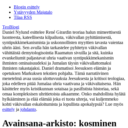
Blogin esittely
Ystävyyden Majatalo
Tilaa RSS
TeoBlogi
Daniel Nylund esittelee René Girardin teoriaa halun mimeettisestä
luonteesta, kateellisesta kilpailusta, väkivallan pyhittämisestä,
syntipukkimekanismista ja uskonnollisten myyttien tavasta vaientaa
uhrin ääni. Sen avulla hän tarkastelee pyhitetyn väkivallan
vähittäistä demytologisointia Raamatun sivuilla ja sitä, kuinka
evankeliumit paljastavat uhria vaativan syntipukkimekanismin
ihmisten ominaisuudeksi ja Jumalan täysin väkivallattomaksi
ihmisten rakastajaksi. Daniel dramatisoi Jeesuksen elämän ja
opetuksen Markuksen tekstien pohjalta. Tämä narratiivinen
menetelmä avaa uusia ulottuvuuksia Jeesuksesta ja kritisoi teologiaa,
joka edelleen pitää Jumalaa uhria vaativana ja väkivaltaisena. Hän
käsittelee myös kristikunnan sotaisaa ja pasifistista historiaa, sekä
omaa kompleksisen uhritietoista aikaamme. Onko mahdollista hylätä
hylkääminen ja elää elämää joka ei tuota uhreja, vai kuljemmeko
kohti väkivallan eskaloitumista ja lopullista apokalypsiä? Lue myös
esittely
ja
johdanto
.
Avainsana-arkisto:
kosminen