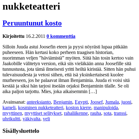
nukketeatteri
Peruuntunut kosto
Kirjoitettu
16.2.2011
0 kommenttia
Silloin Juuda astui Joosefin eteen ja pyysi nöyrästi lupaa pitkään
puheeseen. Hän kertasi koko perheen traagisen historian,
nuorimman veljen ”häviämistä” myöten. Siitä hän tosin kertoo vain
Jaakobille välitetyn version, eikä siis vieläkään anna Joosefille sitä
tunnustusta, jota tämä ilmeisesti yritti heiltä kiristää. Sitten hän puhui
tulevaisuudesta ja vetosi siihen, että isä yksinkertaisesti kuolee
murheeseen, jos he palaavat ilman Benjaminia. Juuda ei voisi sitä
kestää ja siksi hän tarjosi itseään orjaksi Benjaminin tilalle. Se oli
aika paljon tarjottu. Mies, joka aikaisemmin […]
Avainsanat:
anteeksianto
,
Benjamin
,
Egypti
,
Joosef
,
Jumala
,
juoni
,
kameli
,
kosminen nukketeatteri
,
koston kierre
,
manipuloida
,
myyttinen
,
myyttiset selitykset
,
rahaliikenne
,
rauha
,
sota
,
transsi
,
uhrikultti
,
väkivalta
,
veli
Sisällysluettelo