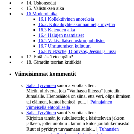
14. Uskonsodat
15. Valistuksen aika
16 Moderni aika
16.1 Kollektiivinen anoreksia
16.2. Kilpailuyhteiskunnan neljä myyttiä
16.3 Kateuden aika
16.4 Halujen naamiaiset
16.5 Väkivaltaisen uskon puhdistus
16.7 Uhriutumisen kulttuuri
16.8 Nietzsche, Dionysos, Jeesus ja Jussi
17. Entä tästä eteenpäin?
18. Girardin teorian kritiikkiä
Viimeisimmät kommentit
Salla Tyrväinen
sanoi
2 vuotta sitten:
Mietin uhriverta, jota "Vanhassa liitossa" juotettiin
Jumalalle. Hienosäätöä on siinä, että veri, olipa ihmisen
tai eläimen, kantoi henkeä, pu...
⌊
Painajainen
viimeisellä ehtoollisella
Salla Tyrväinen
sanoi
3 vuotta sitten:
Kirjoitan tämän jo sukuluetteloja käsittelevän jakson
jälkeen, jottei unohdu - lämmin kiitos joululukemisista!
Ruut ei pyrkinyt turvaamaan suink...
⌊
Tuhansien