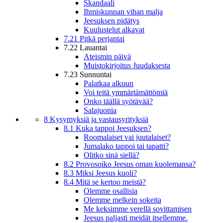
Skandaali
Ihmiskunnan vihan malja
Jeesuksen pidätys
Kuulustelut alkavat
7.21 Pitkä perjantai
7.22 Lauantai
Ateismin päivä
Muistokirjoitus Juudaksesta
7.23 Sunnuntai
Palatkaa alkuun
Voi teitä ymmärtämättömiä
Onko täällä syötävää?
Salajuonia
8 Kysymyksiä ja vastausyrityksiä
8.1 Kuka tappoi Jeesuksen?
Roomalaiset vai juutalaiset?
Jumalako tappoi tai tapatti?
Olitko sinä siellä?
8.2 Provosoiko Jeesus oman kuolemansa?
8.3 Miksi Jeesus kuoli?
8.4 Mitä se kertoo meistä?
Olemme osallisia
Olemme melkein sokeita
Me keksimme verellä sovittamisen
Jeesus paljasti meidät itsellemme.