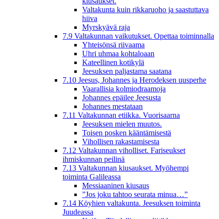
kiusaukset.
Valtakunta kuin rikkaruoho ja saastuttava
hiiva
Myrskyävä raja
7.9 Valtakunnan vaikutukset. Opettaa toiminnalla
Yhteisönsä riivaama
Uhri uhmaa kohtaloaan
Kateellinen kotikylä
Jeesuksen paljastama saatana
7.10 Jeesus, Johannes ja Herodeksen uusperhe
Vaarallisia kolmiodraamoja
Johannes epäilee Jeesusta
Johannes mestataan
7.11 Valtakunnan etiikka. Vuorisaarna
Jeesuksen mielen muutos.
Toisen posken kääntämisestä
Vihollisen rakastamisesta
7.12 Valtakunnan viholliset. Fariseukset
ihmiskunnan peilinä
7.13 Valtakunnan kiusaukset. Myöhempi
toiminta Galileassa
Messiaaninen kiusaus
”Jos joku tahtoo seurata minua…”
7.14 Köyhien valtakunta. Jeesuksen toiminta
Juudeassa