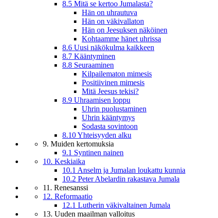
8.5 Mitä se kertoo Jumalasta?
Hän on uhrautuva
Hän on väkivallaton
Hän on Jeesuksen näköinen
Kohtaamme hänet uhrissa
8.6 Uusi näkökulma kaikkeen
8.7 Kääntyminen
8.8 Seuraaminen
Kilpailematon mimesis
Positiivinen mimesis
Mitä Jeesus tekisi?
8.9 Uhraamisen loppu
Uhrin puolustaminen
Uhrin kääntymys
Sodasta sovintoon
8.10 Yhteisyyden alku
9. Muiden kertomuksia
9.1 Syntinen nainen
10. Keskiaika
10.1 Anselm ja Jumalan loukattu kunnia
10.2 Peter Abelardin rakastava Jumala
11. Renesanssi
12. Reformaatio
12.1 Lutherin väkivaltainen Jumala
13. Uuden maailman valloitus