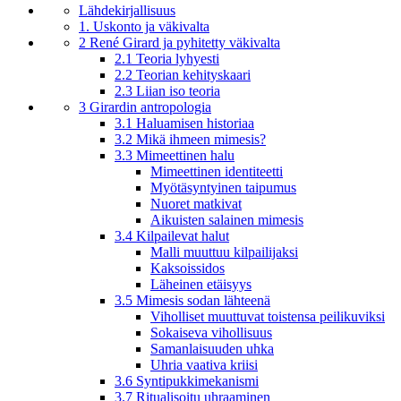
Lähdekirjallisuus
1. Uskonto ja väkivalta
2 René Girard ja pyhitetty väkivalta
2.1 Teoria lyhyesti
2.2 Teorian kehityskaari
2.3 Liian iso teoria
3 Girardin antropologia
3.1 Haluamisen historiaa
3.2 Mikä ihmeen mimesis?
3.3 Mimeettinen halu
Mimeettinen identiteetti
Myötäsyntyinen taipumus
Nuoret matkivat
Aikuisten salainen mimesis
3.4 Kilpailevat halut
Malli muuttuu kilpailijaksi
Kaksoissidos
Läheinen etäisyys
3.5 Mimesis sodan lähteenä
Viholliset muuttuvat toistensa peilikuviksi
Sokaiseva vihollisuus
Samanlaisuuden uhka
Uhria vaativa kriisi
3.6 Syntipukkimekanismi
3.7 Ritualisoitu uhraaminen