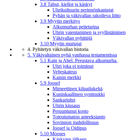
3.8 Tabut, kiellot ja käskyt
Uhrikultuurin perinnönkantajat
Pyhän ja väkivallan rakoileva liitto
3.9 Myytin merkitys
Alkumurhan peitetarina
Uhrin vaientaminen ja syyllistäminen
Väkivallan pyhittäjä
3.10 Myytin murtajat
4. Pyhitetyn väkivallan historia
5. Väkivaltainen pyhä vanhassa testamentissa
5.1 Kain ja Abel. Perustava alkumurha.
Uhri joka ei toiminut
Veljeskateus
Kainin merkki
5.9 Joosef
Mimeettinen kilpailukehä
Kuninkaallinen syntipukki
Sankariuhri
Uhrin kiusaus
Peruuntunut kosto
Toteutumaton anteeksianto
Sovinnon mahdollisuus
Joosef ja Oidipus
5.10 Mooses
Käskyjen jälkeen