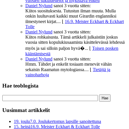
vuosien sukuluettelot ja mykistävä enkeli
Daniel Nylund
sanoi
3 vuotta sitten:
Kiitos suosituksesta. Tutustun ilman muuta. Mulla
onkin luultavasti kaikki muut Girardin englanniksi
ilmestyneet kirjat....
⌊
16.9. Meister Eckhart & Eckhart
Tolle
Daniel Nylund
sanoi
3 vuotta sitten:
Kiitos rohkaisusta. Tämä artikkeli julkaistiin joskus
vuosia sitten kopulukiusaamista käsittelevässä lehdessä
myös ja sai silloin paljon hyvä�...
⌊
Toisen posken
kääntämisestä
Daniel Nylund
sanoi
3 vuotta sitten:
Hmm. Tähdet ja enkelit tosiaam menevät vähän
sekaisin Raamatun mytologiassa....
⌊
Tietäjiä ja
vainoharhoja
Hae teoblogista
Uusimmat artikkelit
19. joulu
7.0. Joulukertomus lapsille sanoitettuna
15. heinä
16.9. Meister Eckhart & Eckhart Tolle