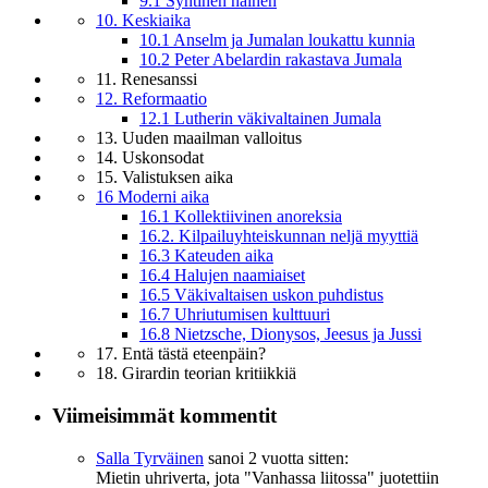
9.1 Syntinen nainen
10. Keskiaika
10.1 Anselm ja Jumalan loukattu kunnia
10.2 Peter Abelardin rakastava Jumala
11. Renesanssi
12. Reformaatio
12.1 Lutherin väkivaltainen Jumala
13. Uuden maailman valloitus
14. Uskonsodat
15. Valistuksen aika
16 Moderni aika
16.1 Kollektiivinen anoreksia
16.2. Kilpailuyhteiskunnan neljä myyttiä
16.3 Kateuden aika
16.4 Halujen naamiaiset
16.5 Väkivaltaisen uskon puhdistus
16.7 Uhriutumisen kulttuuri
16.8 Nietzsche, Dionysos, Jeesus ja Jussi
17. Entä tästä eteenpäin?
18. Girardin teorian kritiikkiä
Viimeisimmät kommentit
Salla Tyrväinen
sanoi
2 vuotta sitten:
Mietin uhriverta, jota "Vanhassa liitossa" juotettiin