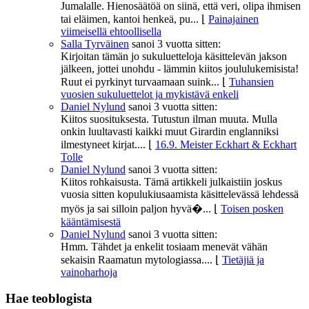
Jumalalle. Hienosäätöä on siinä, että veri, olipa ihmisen
tai eläimen, kantoi henkeä, pu...
⌊
Painajainen
viimeisellä ehtoollisella
Salla Tyrväinen
sanoi
3 vuotta sitten:
Kirjoitan tämän jo sukuluetteloja käsittelevän jakson
jälkeen, jottei unohdu - lämmin kiitos joululukemisista!
Ruut ei pyrkinyt turvaamaan suink...
⌊
Tuhansien
vuosien sukuluettelot ja mykistävä enkeli
Daniel Nylund
sanoi
3 vuotta sitten:
Kiitos suosituksesta. Tutustun ilman muuta. Mulla
onkin luultavasti kaikki muut Girardin englanniksi
ilmestyneet kirjat....
⌊
16.9. Meister Eckhart & Eckhart
Tolle
Daniel Nylund
sanoi
3 vuotta sitten:
Kiitos rohkaisusta. Tämä artikkeli julkaistiin joskus
vuosia sitten kopulukiusaamista käsittelevässä lehdessä
myös ja sai silloin paljon hyvä�...
⌊
Toisen posken
kääntämisestä
Daniel Nylund
sanoi
3 vuotta sitten:
Hmm. Tähdet ja enkelit tosiaam menevät vähän
sekaisin Raamatun mytologiassa....
⌊
Tietäjiä ja
vainoharhoja
Hae teoblogista