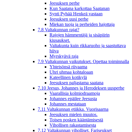
Jeesuksen perhe
Kun Saatana karkottaa Saatanan
Synti Pyhää Henkeä vastaan
Jeesuksen uusi perhe
Miekan tuoja ja perheiden hajottaja
7.8 Valtakunnan rajat?
Rajojen hämmentäjä ja sisäpiirin
kiusaukset.
Valtakunta kuin rikkaruoho ja saastuttava
hiiva
Myrskyävä raja
7.9 Valtakunnan vaikutukset. Opettaa toiminnalla
Yhteisönsä riivaama
Uhri uhmaa kohtaloaan
Kateellinen kotikylä
Jeesuksen paljastama saatana
7.10 Jeesus, Johannes ja Herodeksen uusperhe
Vaarallisia kolmiodraamoja
Johannes epäilee Jeesusta
Johannes mestataan
7.11 Valtakunnan etiikka. Vuorisaarna
Jeesuksen mielen muutos.
Toisen posken kääntämisestä
Vihollisen rakastamisesta
7.12 Valtakunnan viholliset. Fariseukset