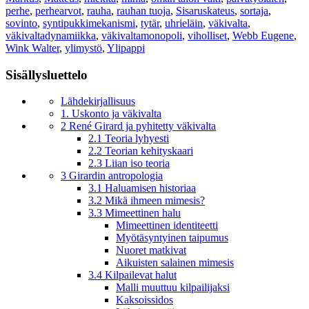
perhe
,
perhearvot
,
rauha
,
rauhan tuoja
,
Sisaruskateus
,
sortaja
,
sovinto
,
syntipukkimekanismi
,
tytär
,
uhrieläin
,
väkivalta
,
väkivaltadynamiikka
,
väkivaltamonopoli
,
viholliset
,
Webb Eugene
,
Wink Walter
,
ylimystö
,
Ylipappi
Sisällysluettelo
Lähdekirjallisuus
1. Uskonto ja väkivalta
2 René Girard ja pyhitetty väkivalta
2.1 Teoria lyhyesti
2.2 Teorian kehityskaari
2.3 Liian iso teoria
3 Girardin antropologia
3.1 Haluamisen historiaa
3.2 Mikä ihmeen mimesis?
3.3 Mimeettinen halu
Mimeettinen identiteetti
Myötäsyntyinen taipumus
Nuoret matkivat
Aikuisten salainen mimesis
3.4 Kilpailevat halut
Malli muuttuu kilpailijaksi
Kaksoissidos