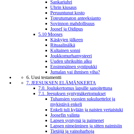
Sankariuhri
Uhrin kiusaus
Peruuntunut kosto
Toteutumaton anteeksianto
Sovinnon mahdollisuus
Joosef ja Oidipus
5.10 Mooses
Käskyjen jälkeen
Rituaalinälkä
Kultainen sonni
Joukkomurhamysteeri
Uuden uhrikultin alku
Ensimmäinen syntipukki
Jumalan vai ihmisen viha?
6. Uusi testamentti
7. JEESUKSEN ELÄMÄNKERTA
7.0. Joulukertomus lapsille sanoitettuna
7.1. Jeesuksen syntymäkertomukset
Tuhansien vuosien sukuluettelot ja
mykistävä enkeli
Enkeli tuli kylään ja naisten vertaistuki
Joosefin valinta
Lapsen syntymä ja paimenet
Lapsen nimeäminen ja sitten naimisiin
Tietäjiä ja vainoharhoja