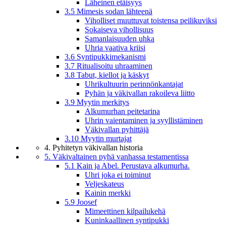
Läheinen etäisyys
3.5 Mimesis sodan lähteenä
Viholliset muuttuvat toistensa peilikuviksi
Sokaiseva vihollisuus
Samanlaisuuden uhka
Uhria vaativa kriisi
3.6 Syntipukkimekanismi
3.7 Ritualisoitu uhraaminen
3.8 Tabut, kiellot ja käskyt
Uhrikultuurin perinnönkantajat
Pyhän ja väkivallan rakoileva liitto
3.9 Myytin merkitys
Alkumurhan peitetarina
Uhrin vaientaminen ja syyllistäminen
Väkivallan pyhittäjä
3.10 Myytin murtajat
4. Pyhitetyn väkivallan historia
5. Väkivaltainen pyhä vanhassa testamentissa
5.1 Kain ja Abel. Perustava alkumurha.
Uhri joka ei toiminut
Veljeskateus
Kainin merkki
5.9 Joosef
Mimeettinen kilpailukehä
Kuninkaallinen syntipukki