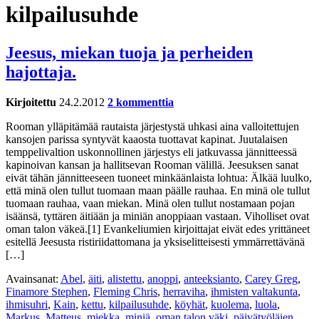
kilpailusuhde
Jeesus, miekan tuoja ja perheiden
hajottaja.
Kirjoitettu
24.2.2012
2 kommenttia
Rooman ylläpitämää rautaista järjestystä uhkasi aina valloitettujen
kansojen parissa syntyvät kaaosta tuottavat kapinat. Juutalaisen
temppelivaltion uskonnollinen järjestys eli jatkuvassa jännitteessä
kapinoivan kansan ja hallitsevan Rooman välillä. Jeesuksen sanat
eivät tähän jännitteeseen tuoneet minkäänlaista lohtua: Älkää luulko,
että minä olen tullut tuomaan maan päälle rauhaa. En minä ole tullut
tuomaan rauhaa, vaan miekan. Minä olen tullut nostamaan pojan
isäänsä, tyttären äitiään ja miniän anoppiaan vastaan. Viholliset ovat
oman talon väkeä.[1] Evankeliumien kirjoittajat eivät edes yrittäneet
esitellä Jeesusta ristiriidattomana ja yksiselitteisesti ymmärrettävänä
[…]
Avainsanat:
Abel
,
äiti
,
alistettu
,
anoppi
,
anteeksianto
,
Carey Greg
,
Finamore Stephen
,
Fleming Chris
,
herraviha
,
ihmisten valtakunta
,
ihmisuhri
,
Kain
,
kettu
,
kilpailusuhde
,
köyhät
,
kuolema
,
luola
,
Markus
,
Matteus
,
miekka
,
miniä
,
oman talon väki
,
päivätyöläien
,