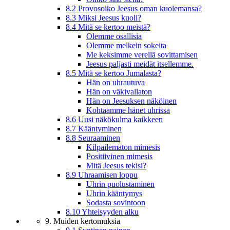
8.2 Provosoiko Jeesus oman kuolemansa?
8.3 Miksi Jeesus kuoli?
8.4 Mitä se kertoo meistä?
Olemme osallisia
Olemme melkein sokeita
Me keksimme verellä sovittamisen
Jeesus paljasti meidät itsellemme.
8.5 Mitä se kertoo Jumalasta?
Hän on uhrautuva
Hän on väkivallaton
Hän on Jeesuksen näköinen
Kohtaamme hänet uhrissa
8.6 Uusi näkökulma kaikkeen
8.7 Kääntyminen
8.8 Seuraaminen
Kilpailematon mimesis
Positiivinen mimesis
Mitä Jeesus tekisi?
8.9 Uhraamisen loppu
Uhrin puolustaminen
Uhrin kääntymys
Sodasta sovintoon
8.10 Yhteisyyden alku
9. Muiden kertomuksia