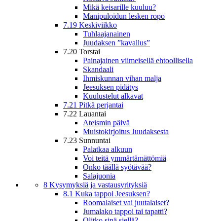
Mikä keisarille kuuluu?
Manipuloidun lesken ropo
7.19 Keskiviikko
Tuhlaajanainen
Juudaksen ”kavallus”
7.20 Torstai
Painajainen viimeisellä ehtoollisella
Skandaali
Ihmiskunnan vihan malja
Jeesuksen pidätys
Kuulustelut alkavat
7.21 Pitkä perjantai
7.22 Lauantai
Ateismin päivä
Muistokirjoitus Juudaksesta
7.23 Sunnuntai
Palatkaa alkuun
Voi teitä ymmärtämättömiä
Onko täällä syötävää?
Salajuonia
8 Kysymyksiä ja vastausyrityksiä
8.1 Kuka tappoi Jeesuksen?
Roomalaiset vai juutalaiset?
Jumalako tappoi tai tapatti?
Olitko sinä siellä?