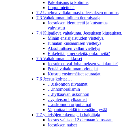
Pakolaisuus ja kotiutus
Loppumietteitä
7.2 Unelma valtakunnasta. Jeesuksen nuoruus
7.3 Valtakunnan tulinen tienraivaaja
Jeesuksen identiteetti ja kutsumus
vahvistuu
7.4 Kilpaileva valtakunta. Jeesuksen kiusaukset.
Minän ensisijaisuuden viettelys.
Jumalan kiusaamisen viettelys
Absoluuttisen vallan viettelys
Enkeleitä ja perkeleitä, onko heitä?
7.5 Valtakunnan aakkoset
Jeesuksen vai Johanneksen valtakunta?
Pettää valtakunnan odottajat
Kutsuu ensimmäiset seuraajat
7.6 Jeesus kohtaa…
…uskonnon riivaamat
…inhomoralismin
…hylkäävän uskonnon
…yhteisön hylkäämät
…uskonnon orjuuttamat
Vapauttaa heidät tekemään hyvää
7.7 yhteisöjen rakentaja ja hajoittaja
Jeesus valitsee 12 olemaan kanssaan
Jeesuksen naiset