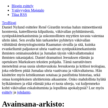
Blogin esittely
Ystävyyden Majatalo
Tilaa RSS
TeoBlogi
Daniel Nylund esittelee René Girardin teoriaa halun mimeettisestä
luonteesta, kateellisesta kilpailusta, väkivallan pyhittämisestä,
syntipukkimekanismista ja uskonnollisten myyttien tavasta vaientaa
uhrin ääni. Sen avulla hän tarkastelee pyhitetyn väkivallan
vähittäistä demytologisointia Raamatun sivuilla ja sitä, kuinka
evankeliumit paljastavat uhria vaativan syntipukkimekanismin
ihmisten ominaisuudeksi ja Jumalan täysin väkivallattomaksi
ihmisten rakastajaksi. Daniel dramatisoi Jeesuksen elämän ja
opetuksen Markuksen tekstien pohjalta. Tämä narratiivinen
menetelmä avaa uusia ulottuvuuksia Jeesuksesta ja kritisoi teologiaa,
joka edelleen pitää Jumalaa uhria vaativana ja väkivaltaisena. Hän
käsittelee myös kristikunnan sotaisaa ja pasifistista historiaa, sekä
omaa kompleksisen uhritietoista aikaamme. Onko mahdollista hylätä
hylkääminen ja elää elämää joka ei tuota uhreja, vai kuljemmeko
kohti väkivallan eskaloitumista ja lopullista apokalypsiä? Lue myös
esittely
ja
johdanto
.
Avainsana-arkisto: