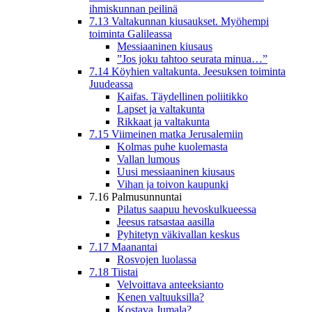
ihmiskunnan peilinä
7.13 Valtakunnan kiusaukset. Myöhempi
toiminta Galileassa
Messiaaninen kiusaus
”Jos joku tahtoo seurata minua…”
7.14 Köyhien valtakunta. Jeesuksen toiminta
Juudeassa
Kaifas. Täydellinen poliitikko
Lapset ja valtakunta
Rikkaat ja valtakunta
7.15 Viimeinen matka Jerusalemiin
Kolmas puhe kuolemasta
Vallan lumous
Uusi messiaaninen kiusaus
Vihan ja toivon kaupunki
7.16 Palmusunnuntai
Pilatus saapuu hevoskulkueessa
Jeesus ratsastaa aasilla
Pyhitetyn väkivallan keskus
7.17 Maanantai
Rosvojen luolassa
7.18 Tiistai
Velvoittava anteeksianto
Kenen valtuuksilla?
Kostava Jumala?