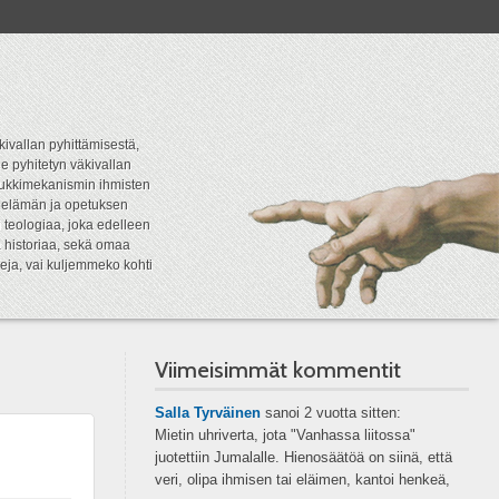
kivallan pyhittämisestä,
e pyhitetyn väkivallan
tipukkimekanismin ihmisten
n elämän ja opetuksen
 teologiaa, joka edelleen
a historiaa, sekä omaa
eja, vai kuljemmeko kohti
Viimeisimmät kommentit
Salla Tyrväinen
sanoi
2 vuotta sitten:
Mietin uhriverta, jota "Vanhassa liitossa"
juotettiin Jumalalle. Hienosäätöä on siinä, että
veri, olipa ihmisen tai eläimen, kantoi henkeä,