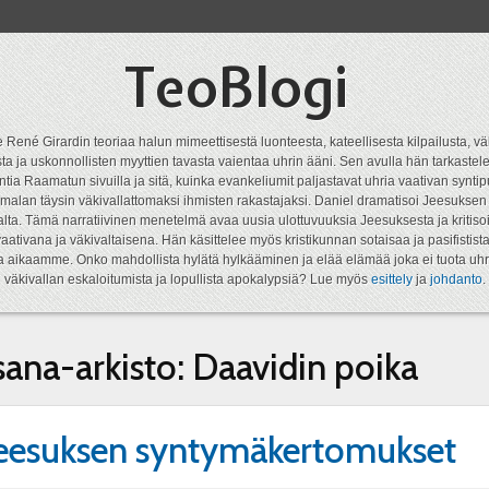
TeoBlogi
 René Girardin teoriaa halun mimeettisestä luonteesta, kateellisesta kilpailusta, vä
a ja uskonnollisten myyttien tavasta vaientaa uhrin ääni. Sen avulla hän tarkastele
ntia Raamatun sivuilla ja sitä, kuinka evankeliumit paljastavat uhria vaativan syn
malan täysin väkivallattomaksi ihmisten rakastajaksi. Daniel dramatisoi Jeesukse
lta. Tämä narratiivinen menetelmä avaa uusia ulottuvuuksia Jeesuksesta ja kritisoi
aativana ja väkivaltaisena. Hän käsittelee myös kristikunnan sotaisaa ja pasifistist
ta aikaamme. Onko mahdollista hylätä hylkääminen ja elää elämää joka ei tuota uhr
väkivallan eskaloitumista ja lopullista apokalypsiä? Lue myös
esittely
ja
johdanto
.
sana-arkisto:
Daavidin poika
 Jeesuksen syntymäkertomukset