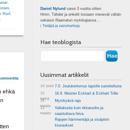
aesar
,
ooses
,
Daniel Nylund
sanoi
3 vuotta sitten:
a
,
Ruut
,
Hmm. Tähdet ja enkelit tosiaam menevät vähän
,
sekaisin Raamatun mytologiassa....
⌊
Tietäjiä ja vainoharhoja
Hae teoblogista
Uusimmat artikkelit
kommenttia
19. joulu
7.0. Joulukertomus lapsille sanoitettuna
n ehkä
15.
16.9. Meister Eckhart & Eckhart Tolle
heinä
in
16.
Myrskyävä raja
maalis
12.
Valtakunta kuin rikkaruoho ja
maalis
saastuttava hiiva
Rajojen hämmentäjä ja sisäpiirin
kiusaukset.
tten