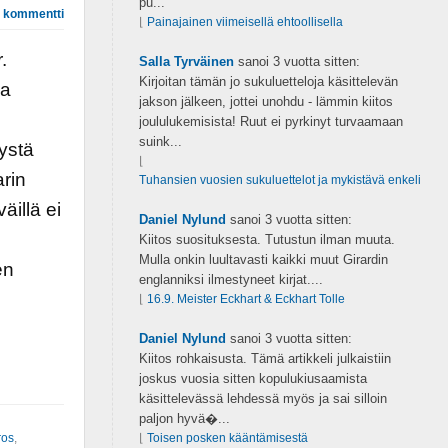
pu...
 kommentti
⌊
Painajainen viimeisellä ehtoollisella
.
Salla Tyrväinen
sanoi
3 vuotta sitten:
Kirjoitan tämän jo sukuluetteloja käsittelevän
sa
jakson jälkeen, jottei unohdu - lämmin kiitos
joululukemisista! Ruut ei pyrkinyt turvaamaan
suink...
tystä
⌊
rin
Tuhansien vuosien sukuluettelot ja mykistävä enkeli
äillä ei
Daniel Nylund
sanoi
3 vuotta sitten:
Kiitos suosituksesta. Tutustun ilman muuta.
Mulla onkin luultavasti kaikki muut Girardin
en
englanniksi ilmestyneet kirjat....
⌊
16.9. Meister Eckhart & Eckhart Tolle
Daniel Nylund
sanoi
3 vuotta sitten:
Kiitos rohkaisusta. Tämä artikkeli julkaistiin
joskus vuosia sitten kopulukiusaamista
käsittelevässä lehdessä myös ja sai silloin
paljon hyvä�...
os
,
⌊
Toisen posken kääntämisestä