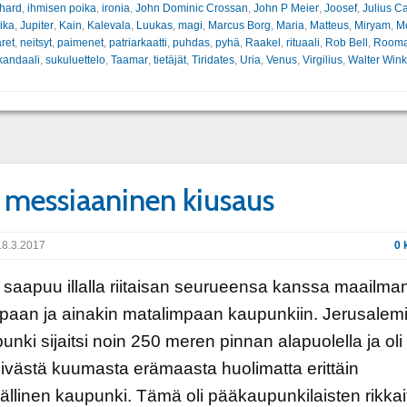
chard
,
ihmisen poika
,
ironia
,
John Dominic Crossan
,
John P Meier
,
Joosef
,
Julius C
ika
,
Jupiter
,
Kain
,
Kalevala
,
Luukas
,
magi
,
Marcus Borg
,
Maria
,
Matteus
,
Miryam
,
M
ret
,
neitsyt
,
paimenet
,
patriarkaatti
,
puhdas
,
pyhä
,
Raakel
,
rituaali
,
Rob Bell
,
Room
kandaali
,
sukuluettelo
,
Taamar
,
tietäjät
,
Tiridates
,
Uria
,
Venus
,
Virgilius
,
Walter Wink
 messiaaninen kiusaus
8.3.2017
0 
saapuu illalla riitaisan seurueensa kanssa maailma
paan ja ainakin matalimpaan kaupunkiin. Jerusalem
unki sijaitsi noin 250 meren pinnan alapuolella ja oli
västä kuumasta erämaasta huolimatta erittäin
llinen kaupunki. Tämä oli pääkaupunkilaisten rikkai