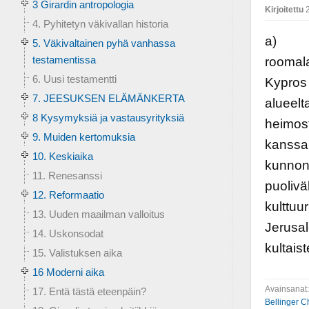
3 Girardin antropologia
Kirjoitettu
2
4. Pyhitetyn väkivallan historia
a) Her
5. Väkivaltainen pyhä vanhassa
testamentissa
roomala
6. Uusi testamentti
Kypros 
7. JEESUKSEN ELÄMÄNKERTA
alueelt
8 Kysymyksiä ja vastausyrityksiä
heimost
9. Muiden kertomuksia
kanssa,
10. Keskiaika
kunnon 
11. Renesanssi
puolivä
12. Reformaatio
kulttuu
13. Uuden maailman valloitus
Jerusal
14. Uskonsodat
kultais
15. Valistuksen aika
16 Moderni aika
Avainsanat
17. Entä tästä eteenpäin?
Bellinger C