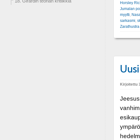
18. Girardin teorian kritiikkiä
Horsley Ri
Jumalan po
myytti
,
Nasa
sarkasmi
,
s
Zarathustra
Uusi
Kirjoitettu
1
Jeesus 
vanhim
esikaup
ympäröi
hedelmä