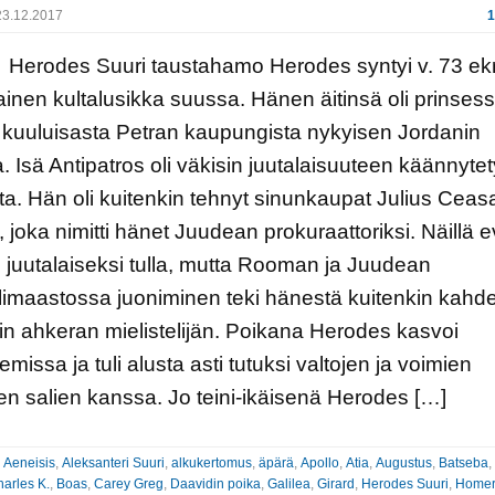
3.12.2017
1
odes Suuri taustahamo Herodes syntyi v. 73 ekr
inen kultalusikka suussa. Hänen äitinsä oli prinses
kuuluisasta Petran kaupungista nykyisen Jordanin
a. Isä Antipatros oli väkisin juutalaisuuteen käännyte
a. Hän oli kuitenkin tehnyt sinunkaupat Julius Ceasa
 joka nimitti hänet Juudean prokuraattoriksi. Näillä ev
juutalaiseksi tulla, mutta Rooman ja Juudean
limaastossa juoniminen teki hänestä kuitenkin kahd
rin ahkeran mielistelijän. Poikana Herodes kasvoi
emissa ja tuli alusta asti tutuksi valtojen ja voimien
ten salien kanssa. Jo teini-ikäisenä Herodes […]
:
Aeneisis
,
Aleksanteri Suuri
,
alkukertomus
,
äpärä
,
Apollo
,
Atia
,
Augustus
,
Batseba
,
harles K.
,
Boas
,
Carey Greg
,
Daavidin poika
,
Galilea
,
Girard
,
Herodes Suuri
,
Homer