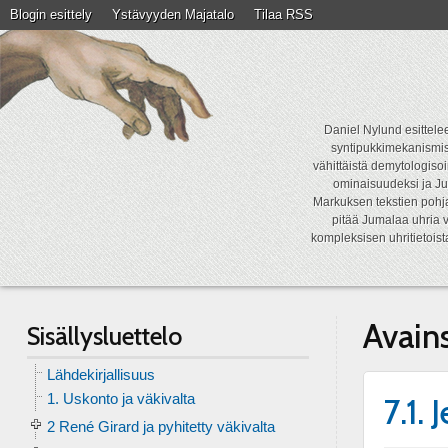
Blogin esittely
Ystävyyden Majatalo
Tilaa RSS
Daniel Nylund esittelee
syntipukkimekanismist
vähittäistä demytologisoi
ominaisuudeksi ja Ju
Markuksen tekstien pohja
pitää Jumalaa uhria v
kompleksisen uhritietois
Avain
Sisällysluettelo
Lähdekirjallisuus
1. Uskonto ja väkivalta
7.1.
2 René Girard ja pyhitetty väkivalta