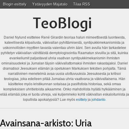
Blogin esittely
Ystävyyden Majatalo
Tilaa RSS
TeoBlogi
Daniel Nylund esittelee René Girardin teoriaa halun mimeettisestä luonteesta,
kateellisesta kilpailusta, väkivallan pyhittämisestä, syntipukkimekanismista ja
uskonnollisten myyttien tavasta vaientaa uhrin ääni. Sen avulla hän tarkastelee
pyhitetyn väkivallan vähittäistä demytologisointia Raamatun sivuilla ja sitä, kuinka
evankeliumit paljastavat uhria vaativan syntipukkimekanismin ihmisten
ominaisuudeksi ja Jumalan täysin väkivallattomaksi ihmisten rakastajaksi. Daniel
dramatisoi Jeesuksen elämän ja opetuksen Markuksen tekstien pohjalta. Tämä
narratiivinen menetelmä avaa uusia ulottuvuuksia Jeesuksesta ja kritisoi
teologiaa, joka edelleen pitää Jumalaa uhria vaativana ja väkivaltaisena. Hän
käsittelee myös kristikunnan sotaisaa ja pasifistista historiaa, sekä omaa
kompleksisen uhritietoista aikaamme. Onko mahdollista hylätä hylkääminen ja
elää elämää joka ei tuota uhreja, vai kuljemmeko kohti väkivallan eskaloitumista ja
lopullista apokalypsiä? Lue myös
esittely
ja
johdanto
.
Avainsana-arkisto:
Uria