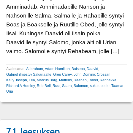
Amminadab, Amminadabille Nahson ja
Nahsonille Salma. Salmalle ja Rahabille syntyi
Boas ja Boakselle ja Ruutille Obed, jolle syntyi
Iisai. Kuningas Daavid oli Iisain poika.
Daavidille syntyi Salomo, jonka äiti oli Urian
vaimo. Salomolle syntyi Rehabeam, jolle […]
Avainsanat:
Aabraham
,
Adam Hamilton
,
Batseba
,
Daavid
,
Gabriel ilmestyy Sakariaalle
,
Greg Carey
,
John Dominic Crossan
,
Kelly Joseph
,
Lea
,
Marcus Borg
,
Matteus
,
Raahab
,
Rakel
,
Renbekka
,
Richard A Horsley
,
Rob Bell
,
Ruut
,
Saara
,
Salomon
,
sukuluettelo
,
Taamar
,
Uria
7.1. Jeesuksen