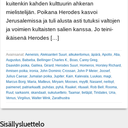
kuitenkin kahden kulttuurin ahkeran
mielistelijän. Poikana Herodes kasvoi
Jerusalemissa ja tuli alusta asti tutuksi valtojen
ja voimien kultaisten salien kanssa. Jo teini-
ikäisenä Herodes […]
Avainsanat:
Aeneisis
,
Aleksanteri Suuri
,
alkukertomus
,
äpärä
,
Apollo
,
Atia
,
Augustus
,
Batseba
,
Bellinger Charles K.
,
Boas
,
Carey Greg
,
Daavidin poika
,
Galilea
,
Girard
,
Herodes Suuri
,
Homeros
,
Horsley Richard
,
ihmisen poika
,
ironia
,
John Dominic Crossan
,
John P Meier
,
Joosef
,
Julius Caesar
,
Jumalan poika
,
Jupiter
,
Kain
,
Kalevala
,
Luukas
,
magi
,
Marcus Borg
,
Maria
,
Matteus
,
Miryam
,
Mooses
,
myytti
,
Nasaret
,
neitsyt
,
paimenet
,
patriarkaatti
,
puhdas
,
pyhä
,
Raakel
,
rituaali
,
Rob Bell
,
Rooma
,
Ruut
,
sarkasmi
,
skandaali
,
sukuluettelo
,
Taamar
,
tietäjät
,
Tiridates
,
Uria
,
Venus
,
Virgilius
,
Walter Wink
,
Zarathustra
Sisällysluettelo