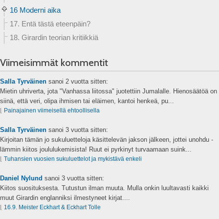
16 Moderni aika
17. Entä tästä eteenpäin?
18. Girardin teorian kritiikkiä
Viimeisimmät kommentit
Salla Tyrväinen
sanoi
2 vuotta sitten:
Mietin uhriverta, jota "Vanhassa liitossa" juotettiin Jumalalle. Hienosäätöä on
siinä, että veri, olipa ihmisen tai eläimen, kantoi henkeä, pu...
⌊
Painajainen viimeisellä ehtoollisella
Salla Tyrväinen
sanoi
3 vuotta sitten:
Kirjoitan tämän jo sukuluetteloja käsittelevän jakson jälkeen, jottei unohdu -
lämmin kiitos joululukemisista! Ruut ei pyrkinyt turvaamaan suink...
⌊
Tuhansien vuosien sukuluettelot ja mykistävä enkeli
Daniel Nylund
sanoi
3 vuotta sitten:
Kiitos suosituksesta. Tutustun ilman muuta. Mulla onkin luultavasti kaikki
muut Girardin englanniksi ilmestyneet kirjat....
⌊
16.9. Meister Eckhart & Eckhart Tolle