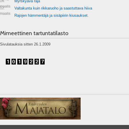
16.
Myrskyävä raja
maalis
12.
Valtakunta kuin rikkaruoho ja saastuttava hiiva
maalis
Rajojen hämmentäjä ja sisäpiirin kiusaukset.
Mimeettinen tartuntatilasto
Sivulatauksia sitten 26.1.2009