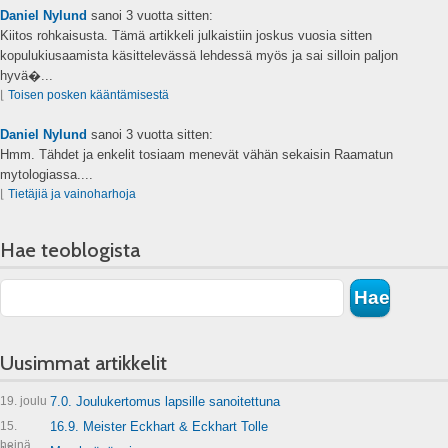
Daniel Nylund
sanoi
3 vuotta sitten:
Kiitos rohkaisusta. Tämä artikkeli julkaistiin joskus vuosia sitten
kopulukiusaamista käsittelevässä lehdessä myös ja sai silloin paljon
hyvä�...
⌊
Toisen posken kääntämisestä
Daniel Nylund
sanoi
3 vuotta sitten:
Hmm. Tähdet ja enkelit tosiaam menevät vähän sekaisin Raamatun
mytologiassa....
⌊
Tietäjiä ja vainoharhoja
Hae teoblogista
Uusimmat artikkelit
19. joulu
7.0. Joulukertomus lapsille sanoitettuna
15.
16.9. Meister Eckhart & Eckhart Tolle
heinä