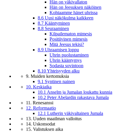
Hän on väkivallaton
Hän on Jeesuksen näköinen
Kohtaamme hänet uhrissa
8.6 Uusi näkökulma kaikkeen
8.7 Kääntyminen
8.8 Seuraaminen
Kilpailematon mimesis
Positiivinen mimesis
Mitä Jeesus tekisi?
8.9 Uhraamisen loppu
Uhrin puolustaminen
Uhrin kääntymys
Sodasta sovintoon
8.10 Yhteisyyden alku
9. Muiden kertomuksia
9.1 Syntinen nainen
10. Keskiaika
10.1 Anselm ja Jumalan loukattu kunnia
10.2 Peter Abelardin rakastava Jumala
11. Renesanssi
12. Reformaatio
12.1 Lutherin väkivaltainen Jumala
13. Uuden maailman valloitus
14. Uskonsodat
15. Valistuksen aika