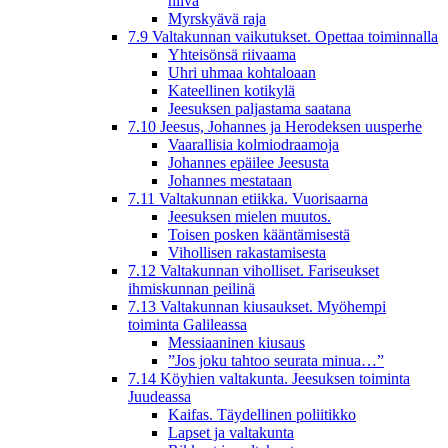
hiiva
Myrskyävä raja
7.9 Valtakunnan vaikutukset. Opettaa toiminnalla
Yhteisönsä riivaama
Uhri uhmaa kohtaloaan
Kateellinen kotikylä
Jeesuksen paljastama saatana
7.10 Jeesus, Johannes ja Herodeksen uusperhe
Vaarallisia kolmiodraamoja
Johannes epäilee Jeesusta
Johannes mestataan
7.11 Valtakunnan etiikka. Vuorisaarna
Jeesuksen mielen muutos.
Toisen posken kääntämisestä
Vihollisen rakastamisesta
7.12 Valtakunnan viholliset. Fariseukset
ihmiskunnan peilinä
7.13 Valtakunnan kiusaukset. Myöhempi
toiminta Galileassa
Messiaaninen kiusaus
”Jos joku tahtoo seurata minua…”
7.14 Köyhien valtakunta. Jeesuksen toiminta
Juudeassa
Kaifas. Täydellinen poliitikko
Lapset ja valtakunta