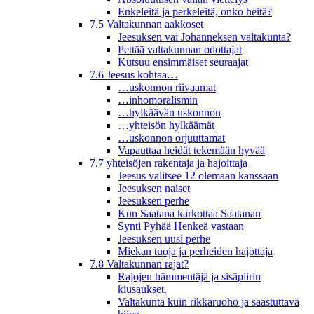
Enkeleitä ja perkeleitä, onko heitä?
7.5 Valtakunnan aakkoset
Jeesuksen vai Johanneksen valtakunta?
Pettää valtakunnan odottajat
Kutsuu ensimmäiset seuraajat
7.6 Jeesus kohtaa…
…uskonnon riivaamat
…inhomoralismin
…hylkäävän uskonnon
…yhteisön hylkäämät
…uskonnon orjuuttamat
Vapauttaa heidät tekemään hyvää
7.7 yhteisöjen rakentaja ja hajoittaja
Jeesus valitsee 12 olemaan kanssaan
Jeesuksen naiset
Jeesuksen perhe
Kun Saatana karkottaa Saatanan
Synti Pyhää Henkeä vastaan
Jeesuksen uusi perhe
Miekan tuoja ja perheiden hajottaja
7.8 Valtakunnan rajat?
Rajojen hämmentäjä ja sisäpiirin
kiusaukset.
Valtakunta kuin rikkaruoho ja saastuttava