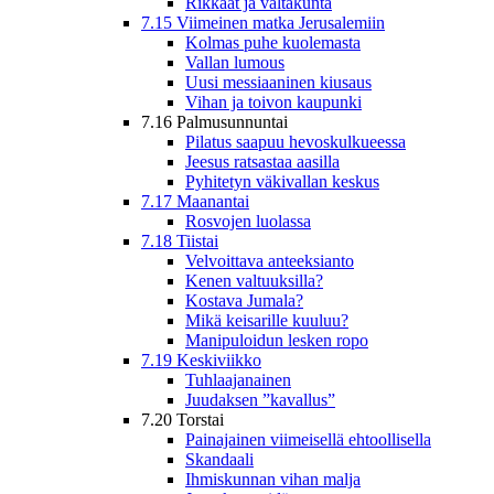
Rikkaat ja valtakunta
7.15 Viimeinen matka Jerusalemiin
Kolmas puhe kuolemasta
Vallan lumous
Uusi messiaaninen kiusaus
Vihan ja toivon kaupunki
7.16 Palmusunnuntai
Pilatus saapuu hevoskulkueessa
Jeesus ratsastaa aasilla
Pyhitetyn väkivallan keskus
7.17 Maanantai
Rosvojen luolassa
7.18 Tiistai
Velvoittava anteeksianto
Kenen valtuuksilla?
Kostava Jumala?
Mikä keisarille kuuluu?
Manipuloidun lesken ropo
7.19 Keskiviikko
Tuhlaajanainen
Juudaksen ”kavallus”
7.20 Torstai
Painajainen viimeisellä ehtoollisella
Skandaali
Ihmiskunnan vihan malja