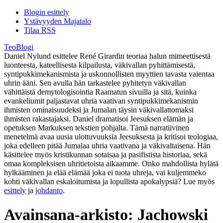
Blogin esittely
Ystävyyden Majatalo
Tilaa RSS
TeoBlogi
Daniel Nylund esittelee René Girardin teoriaa halun mimeettisestä
luonteesta, kateellisesta kilpailusta, väkivallan pyhittämisestä,
syntipukkimekanismista ja uskonnollisten myyttien tavasta vaientaa
uhrin ääni. Sen avulla hän tarkastelee pyhitetyn väkivallan
vähittäistä demytologisointia Raamatun sivuilla ja sitä, kuinka
evankeliumit paljastavat uhria vaativan syntipukkimekanismin
ihmisten ominaisuudeksi ja Jumalan täysin väkivallattomaksi
ihmisten rakastajaksi. Daniel dramatisoi Jeesuksen elämän ja
opetuksen Markuksen tekstien pohjalta. Tämä narratiivinen
menetelmä avaa uusia ulottuvuuksia Jeesuksesta ja kritisoi teologiaa,
joka edelleen pitää Jumalaa uhria vaativana ja väkivaltaisena. Hän
käsittelee myös kristikunnan sotaisaa ja pasifistista historiaa, sekä
omaa kompleksisen uhritietoista aikaamme. Onko mahdollista hylätä
hylkääminen ja elää elämää joka ei tuota uhreja, vai kuljemmeko
kohti väkivallan eskaloitumista ja lopullista apokalypsiä? Lue myös
esittely
ja
johdanto
.
Avainsana-arkisto:
Jachowski