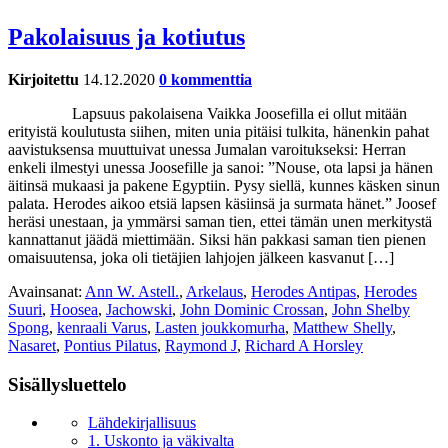
Pakolaisuus ja kotiutus
Kirjoitettu
14.12.2020
0 kommenttia
Lapsuus pakolaisena Vaikka Joosefilla ei ollut mitään
erityistä koulutusta siihen, miten unia pitäisi tulkita, hänenkin pahat
aavistuksensa muuttuivat unessa Jumalan varoitukseksi: Herran
enkeli ilmestyi unessa Joosefille ja sanoi: ”Nouse, ota lapsi ja hänen
äitinsä mukaasi ja pakene Egyptiin. Pysy siellä, kunnes käsken sinun
palata. Herodes aikoo etsiä lapsen käsiinsä ja surmata hänet.” Joosef
heräsi unestaan, ja ymmärsi saman tien, ettei tämän unen merkitystä
kannattanut jäädä miettimään. Siksi hän pakkasi saman tien pienen
omaisuutensa, joka oli tietäjien lahjojen jälkeen kasvanut […]
Avainsanat:
Ann W. Astell.
,
Arkelaus
,
Herodes Antipas
,
Herodes
Suuri
,
Hoosea
,
Jachowski
,
John Dominic Crossan
,
John Shelby
Spong
,
kenraali Varus
,
Lasten joukkomurha
,
Matthew Shelly
,
Nasaret
,
Pontius Pilatus
,
Raymond J
,
Richard A Horsley
Sisällysluettelo
Lähdekirjallisuus
1. Uskonto ja väkivalta