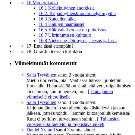
16 Moderni aika
16.1 Kollektiivinen anoreksia
16.2. Kilpailuyhteiskunnan neljä myyttiä
16.3 Kateuden aika
16.4 Halujen naamiaiset
16.5 Väkivaltaisen uskon puhdistus
16.7 Uhriutumisen kulttuuri
16.8 Nietzsche, Dionysos, Jeesus ja Jussi
17. Entä tästä eteenpäin?
18. Girardin teorian kritiikkiä
Viimeisimmät kommentit
Salla Tyrväinen
sanoi
2 vuotta sitten:
Mietin uhriverta, jota "Vanhassa liitossa" juotettiin
Jumalalle. Hienosäätöä on siinä, että veri, olipa ihmisen
tai eläimen, kantoi henkeä, pu...
⌊
Painajainen
viimeisellä ehtoollisella
Salla Tyrväinen
sanoi
3 vuotta sitten:
Kirjoitan tämän jo sukuluetteloja käsittelevän jakson
jälkeen, jottei unohdu - lämmin kiitos joululukemisista!
Ruut ei pyrkinyt turvaamaan suink...
⌊
Tuhansien
vuosien sukuluettelot ja mykistävä enkeli
Daniel Nylund
sanoi
3 vuotta sitten: