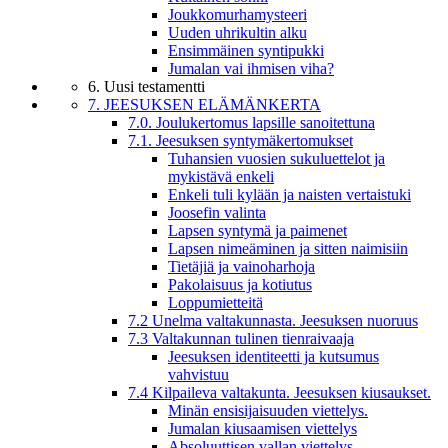
Joukkomurhamysteeri
Uuden uhrikultin alku
Ensimmäinen syntipukki
Jumalan vai ihmisen viha?
6. Uusi testamentti
7. JEESUKSEN ELÄMÄNKERTA
7.0. Joulukertomus lapsille sanoitettuna
7.1. Jeesuksen syntymäkertomukset
Tuhansien vuosien sukuluettelot ja
mykistävä enkeli
Enkeli tuli kylään ja naisten vertaistuki
Joosefin valinta
Lapsen syntymä ja paimenet
Lapsen nimeäminen ja sitten naimisiin
Tietäjiä ja vainoharhoja
Pakolaisuus ja kotiutus
Loppumietteitä
7.2 Unelma valtakunnasta. Jeesuksen nuoruus
7.3 Valtakunnan tulinen tienraivaaja
Jeesuksen identiteetti ja kutsumus
vahvistuu
7.4 Kilpaileva valtakunta. Jeesuksen kiusaukset.
Minän ensisijaisuuden viettelys.
Jumalan kiusaamisen viettelys
Absoluuttisen vallan viettelys