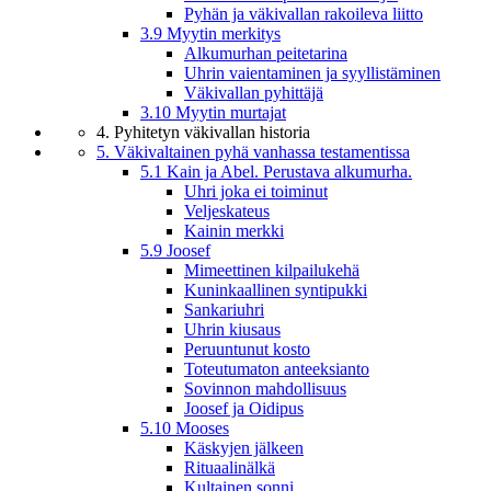
Pyhän ja väkivallan rakoileva liitto
3.9 Myytin merkitys
Alkumurhan peitetarina
Uhrin vaientaminen ja syyllistäminen
Väkivallan pyhittäjä
3.10 Myytin murtajat
4. Pyhitetyn väkivallan historia
5. Väkivaltainen pyhä vanhassa testamentissa
5.1 Kain ja Abel. Perustava alkumurha.
Uhri joka ei toiminut
Veljeskateus
Kainin merkki
5.9 Joosef
Mimeettinen kilpailukehä
Kuninkaallinen syntipukki
Sankariuhri
Uhrin kiusaus
Peruuntunut kosto
Toteutumaton anteeksianto
Sovinnon mahdollisuus
Joosef ja Oidipus
5.10 Mooses
Käskyjen jälkeen
Rituaalinälkä
Kultainen sonni