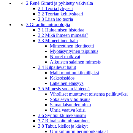
2 René Girard ja pyhitetty väkivalta
2.1 Teoria lyhyesti
2.2 Teorian kehityskaari
2.3 Liian iso teoria
3 Girardin antropologia
3.1 Haluamisen historiaa
3.2 Mikä ihmeen mimesis?
3.3 Mimeettinen halu
Mimeettinen identiteetti
Myötäsyntyinen taipumus
Nuoret matkivat
Aikuisten salainen mimesis
3.4 Kilpailevat halut
Malli muuttuu kilpailijaksi
Kaksoissidos
Läheinen etäisyys
3.5 Mimesis sodan lähteenä
Viholliset muuttuvat toistensa peilikuviksi
Sokaiseva vihollisuus
Samanlaisuuden uhka
Uhria vaativa kriisi
3.6 Syntipukkimekanismi
3.7 Ritualisoitu uhraaminen
3.8 Tabut, kiellot ja käskyt
Uhrikultuurin perinnönkantajat