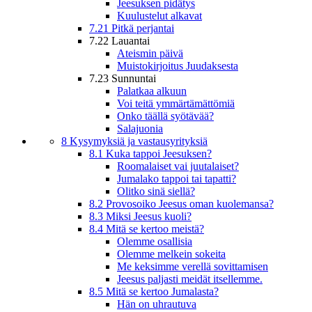
Jeesuksen pidätys
Kuulustelut alkavat
7.21 Pitkä perjantai
7.22 Lauantai
Ateismin päivä
Muistokirjoitus Juudaksesta
7.23 Sunnuntai
Palatkaa alkuun
Voi teitä ymmärtämättömiä
Onko täällä syötävää?
Salajuonia
8 Kysymyksiä ja vastausyrityksiä
8.1 Kuka tappoi Jeesuksen?
Roomalaiset vai juutalaiset?
Jumalako tappoi tai tapatti?
Olitko sinä siellä?
8.2 Provosoiko Jeesus oman kuolemansa?
8.3 Miksi Jeesus kuoli?
8.4 Mitä se kertoo meistä?
Olemme osallisia
Olemme melkein sokeita
Me keksimme verellä sovittamisen
Jeesus paljasti meidät itsellemme.
8.5 Mitä se kertoo Jumalasta?
Hän on uhrautuva