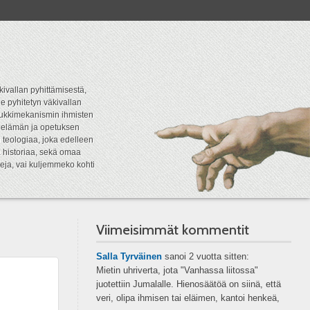
kivallan pyhittämisestä,
e pyhitetyn väkivallan
tipukkimekanismin ihmisten
n elämän ja opetuksen
 teologiaa, joka edelleen
a historiaa, sekä omaa
eja, vai kuljemmeko kohti
Viimeisimmät kommentit
Salla Tyrväinen
sanoi
2 vuotta sitten:
Mietin uhriverta, jota "Vanhassa liitossa"
juotettiin Jumalalle. Hienosäätöä on siinä, että
veri, olipa ihmisen tai eläimen, kantoi henkeä,