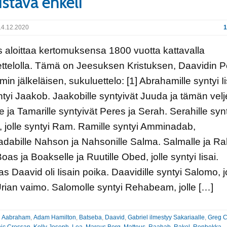
stävä enkeli
4.12.2020
1
 aloittaa kertomuksensa 1800 vuotta kattavalla
ttelolla. Tämä on Jeesuksen Kristuksen, Daavidin P
in jälkeläisen, sukuluettelo: [1] Abrahamille syntyi I
yntyi Jaakob. Jaakobille syntyivät Juuda ja tämän velj
e ja Tamarille syntyivät Peres ja Serah. Serahille syn
 jolle syntyi Ram. Ramille syntyi Amminadab,
abille Nahson ja Nahsonille Salma. Salmalle ja Rah
oas ja Boakselle ja Ruutille Obed, jolle syntyi Iisai.
s Daavid oli Iisain poika. Daavidille syntyi Salomo, 
i Urian vaimo. Salomolle syntyi Rehabeam, jolle […]
:
Aabraham
,
Adam Hamilton
,
Batseba
,
Daavid
,
Gabriel ilmestyy Sakariaalle
,
Greg C
ic Crossan
,
Kelly Joseph
,
Lea
,
Marcus Borg
,
Matteus
,
Raahab
,
Rakel
,
Renbekka
,