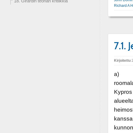
18. Girardin teorian kritiikkiä
Richard A H
7.1.
Kirjoitettu
2
a) Her
roomala
Kypros 
alueelt
heimost
kanssa,
kunnon 