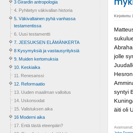
myki
3 Girardin antropologia
4. Pyhitetyn väkivallan historia
Kirjoitettu
1
5. Väkivaltainen pyhä vanhassa
testamentissa
Matteus
6. Uusi testamentti
sukulue
7. JEESUKSEN ELÄMÄNKERTA
Abraham
8 Kysymyksiä ja vastausyrityksiä
jolle s
9. Muiden kertomuksia
Juudall
10. Keskiaika
Hesron,
11. Renesanssi
Amminad
12. Reformaatio
syntyi B
13. Uuden maailman valloitus
Kuninga
14. Uskonsodat
15. Valistuksen aika
äiti ol
16 Moderni aika
17. Entä tästä eteenpäin?
Avainsanat
John Domin