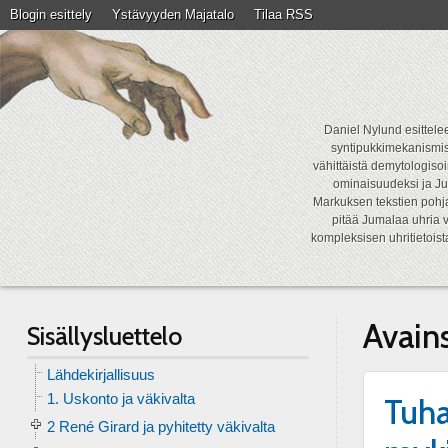
Blogin esittely
Ystävyyden Majatalo
Tilaa RSS
Daniel Nylund esittelee
syntipukkimekanismist
vähittäistä demytologisoi
ominaisuudeksi ja Ju
Markuksen tekstien pohja
pitää Jumalaa uhria v
kompleksisen uhritietois
Avain
Sisällysluettelo
Lähdekirjallisuus
1. Uskonto ja väkivalta
Tuha
2 René Girard ja pyhitetty väkivalta