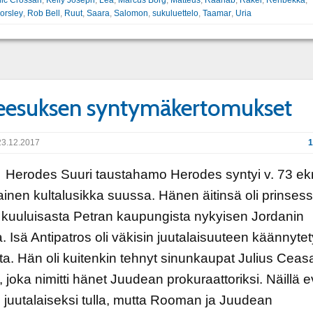
orsley
,
Rob Bell
,
Ruut
,
Saara
,
Salomon
,
sukuluettelo
,
Taamar
,
Uria
 Jeesuksen syntymäkertomukset
3.12.2017
1
odes Suuri taustahamo Herodes syntyi v. 73 ekr
inen kultalusikka suussa. Hänen äitinsä oli prinses
kuuluisasta Petran kaupungista nykyisen Jordanin
a. Isä Antipatros oli väkisin juutalaisuuteen käännyte
a. Hän oli kuitenkin tehnyt sinunkaupat Julius Ceasa
 joka nimitti hänet Juudean prokuraattoriksi. Näillä ev
juutalaiseksi tulla, mutta Rooman ja Juudean