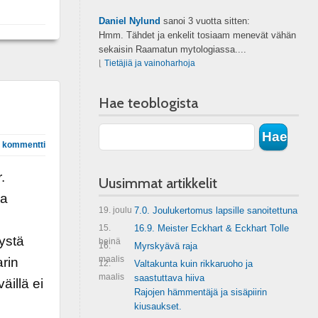
Daniel Nylund
sanoi
3 vuotta sitten:
Hmm. Tähdet ja enkelit tosiaam menevät vähän
sekaisin Raamatun mytologiassa....
⌊
Tietäjiä ja vainoharhoja
Hae teoblogista
 kommentti
.
Uusimmat artikkelit
sa
19. joulu
7.0. Joulukertomus lapsille sanoitettuna
15.
16.9. Meister Eckhart & Eckhart Tolle
tystä
heinä
16.
Myrskyävä raja
maalis
rin
12.
Valtakunta kuin rikkaruoho ja
maalis
saastuttava hiiva
äillä ei
Rajojen hämmentäjä ja sisäpiirin
kiusaukset.