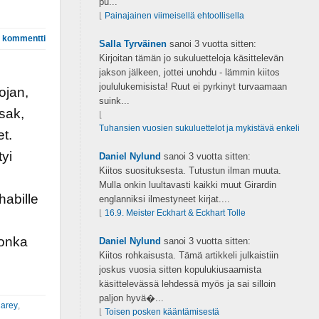
pu...
⌊
Painajainen viimeisellä ehtoollisella
 kommentti
Salla Tyrväinen
sanoi
3 vuotta sitten:
Kirjoitan tämän jo sukuluetteloja käsittelevän
jakson jälkeen, jottei unohdu - lämmin kiitos
joululukemisista! Ruut ei pyrkinyt turvaamaan
ojan,
suink...
isak,
⌊
Tuhansien vuosien sukuluettelot ja mykistävä enkeli
et.
tyi
Daniel Nylund
sanoi
3 vuotta sitten:
Kiitos suosituksesta. Tutustun ilman muuta.
Mulla onkin luultavasti kaikki muut Girardin
abille
englanniksi ilmestyneet kirjat....
⌊
16.9. Meister Eckhart & Eckhart Tolle
jonka
Daniel Nylund
sanoi
3 vuotta sitten:
Kiitos rohkaisusta. Tämä artikkeli julkaistiin
joskus vuosia sitten kopulukiusaamista
käsittelevässä lehdessä myös ja sai silloin
paljon hyvä�...
arey
,
⌊
Toisen posken kääntämisestä