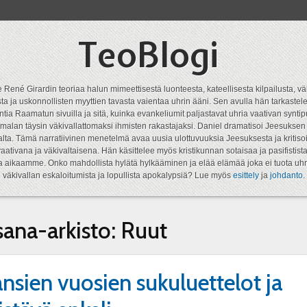
TeoBlogi
 René Girardin teoriaa halun mimeettisestä luonteesta, kateellisesta kilpailusta, vä
a ja uskonnollisten myyttien tavasta vaientaa uhrin ääni. Sen avulla hän tarkastele
ntia Raamatun sivuilla ja sitä, kuinka evankeliumit paljastavat uhria vaativan syn
malan täysin väkivallattomaksi ihmisten rakastajaksi. Daniel dramatisoi Jeesukse
lta. Tämä narratiivinen menetelmä avaa uusia ulottuvuuksia Jeesuksesta ja kritisoi
aativana ja väkivaltaisena. Hän käsittelee myös kristikunnan sotaisaa ja pasifistist
ta aikaamme. Onko mahdollista hylätä hylkääminen ja elää elämää joka ei tuota uhr
väkivallan eskaloitumista ja lopullista apokalypsiä? Lue myös
esittely
ja
johdanto
.
sana-arkisto:
Ruut
nsien vuosien sukuluettelot ja