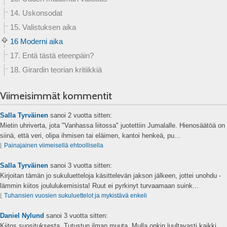
14. Uskonsodat
15. Valistuksen aika
16 Moderni aika
17. Entä tästä eteenpäin?
18. Girardin teorian kritiikkiä
Viimeisimmät kommentit
Salla Tyrväinen
sanoi
2 vuotta sitten:
Mietin uhriverta, jota "Vanhassa liitossa" juotettiin Jumalalle. Hienosäätöä on
siinä, että veri, olipa ihmisen tai eläimen, kantoi henkeä, pu...
⌊
Painajainen viimeisellä ehtoollisella
Salla Tyrväinen
sanoi
3 vuotta sitten:
Kirjoitan tämän jo sukuluetteloja käsittelevän jakson jälkeen, jottei unohdu -
lämmin kiitos joululukemisista! Ruut ei pyrkinyt turvaamaan suink...
⌊
Tuhansien vuosien sukuluettelot ja mykistävä enkeli
Daniel Nylund
sanoi
3 vuotta sitten:
Kiitos suosituksesta. Tutustun ilman muuta. Mulla onkin luultavasti kaikki