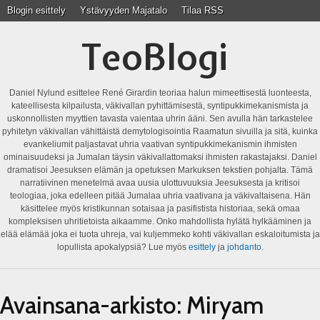
Blogin esittely
Ystävyyden Majatalo
Tilaa RSS
TeoBlogi
Daniel Nylund esittelee René Girardin teoriaa halun mimeettisestä luonteesta,
kateellisesta kilpailusta, väkivallan pyhittämisestä, syntipukkimekanismista ja
uskonnollisten myyttien tavasta vaientaa uhrin ääni. Sen avulla hän tarkastelee
pyhitetyn väkivallan vähittäistä demytologisointia Raamatun sivuilla ja sitä, kuinka
evankeliumit paljastavat uhria vaativan syntipukkimekanismin ihmisten
ominaisuudeksi ja Jumalan täysin väkivallattomaksi ihmisten rakastajaksi. Daniel
dramatisoi Jeesuksen elämän ja opetuksen Markuksen tekstien pohjalta. Tämä
narratiivinen menetelmä avaa uusia ulottuvuuksia Jeesuksesta ja kritisoi
teologiaa, joka edelleen pitää Jumalaa uhria vaativana ja väkivaltaisena. Hän
käsittelee myös kristikunnan sotaisaa ja pasifistista historiaa, sekä omaa
kompleksisen uhritietoista aikaamme. Onko mahdollista hylätä hylkääminen ja
elää elämää joka ei tuota uhreja, vai kuljemmeko kohti väkivallan eskaloitumista ja
lopullista apokalypsiä? Lue myös
esittely
ja
johdanto
.
Avainsana-arkisto:
Miryam