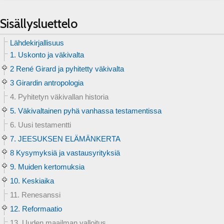
Sisällysluettelo
Lähdekirjallisuus
1. Uskonto ja väkivalta
2 René Girard ja pyhitetty väkivalta
3 Girardin antropologia
4. Pyhitetyn väkivallan historia
5. Väkivaltainen pyhä vanhassa testamentissa
6. Uusi testamentti
7. JEESUKSEN ELÄMÄNKERTA
8 Kysymyksiä ja vastausyrityksiä
9. Muiden kertomuksia
10. Keskiaika
11. Renesanssi
12. Reformaatio
13. Uuden maailman valloitus