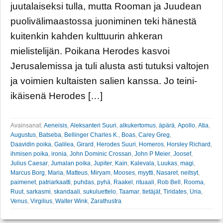
juutalaiseksi tulla, mutta Rooman ja Juudean
puolivälimaastossa juoniminen teki hänestä
kuitenkin kahden kulttuurin ahkeran
mielistelijän. Poikana Herodes kasvoi
Jerusalemissa ja tuli alusta asti tutuksi valtojen
ja voimien kultaisten salien kanssa. Jo teini-
ikäisenä Herodes […]
Avainsanat:
Aeneisis
,
Aleksanteri Suuri
,
alkukertomus
,
äpärä
,
Apollo
,
Atia
,
Augustus
,
Batseba
,
Bellinger Charles K.
,
Boas
,
Carey Greg
,
Daavidin poika
,
Galilea
,
Girard
,
Herodes Suuri
,
Homeros
,
Horsley Richard
,
ihmisen poika
,
ironia
,
John Dominic Crossan
,
John P Meier
,
Joosef
,
Julius Caesar
,
Jumalan poika
,
Jupiter
,
Kain
,
Kalevala
,
Luukas
,
magi
,
Marcus Borg
,
Maria
,
Matteus
,
Miryam
,
Mooses
,
myytti
,
Nasaret
,
neitsyt
,
paimenet
,
patriarkaatti
,
puhdas
,
pyhä
,
Raakel
,
rituaali
,
Rob Bell
,
Rooma
,
Ruut
,
sarkasmi
,
skandaali
,
sukuluettelo
,
Taamar
,
tietäjät
,
Tiridates
,
Uria
,
Venus
,
Virgilius
,
Walter Wink
,
Zarathustra