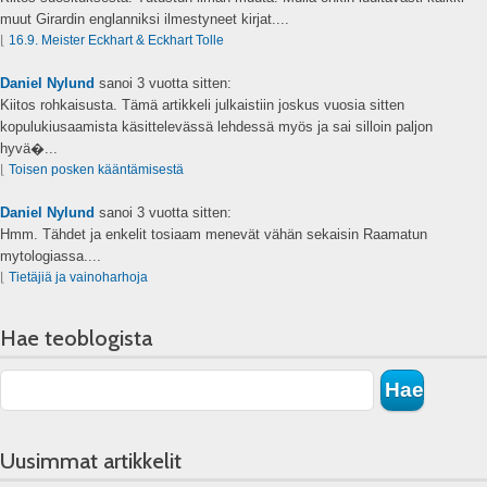
muut Girardin englanniksi ilmestyneet kirjat....
⌊
16.9. Meister Eckhart & Eckhart Tolle
Daniel Nylund
sanoi
3 vuotta sitten:
Kiitos rohkaisusta. Tämä artikkeli julkaistiin joskus vuosia sitten
kopulukiusaamista käsittelevässä lehdessä myös ja sai silloin paljon
hyvä�...
⌊
Toisen posken kääntämisestä
Daniel Nylund
sanoi
3 vuotta sitten:
Hmm. Tähdet ja enkelit tosiaam menevät vähän sekaisin Raamatun
mytologiassa....
⌊
Tietäjiä ja vainoharhoja
Hae teoblogista
Uusimmat artikkelit