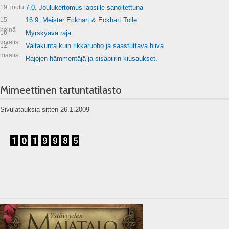
19. joulu
7.0. Joulukertomus lapsille sanoitettuna
15.
16.9. Meister Eckhart & Eckhart Tolle
heinä
16.
Myrskyävä raja
maalis
12.
Valtakunta kuin rikkaruoho ja saastuttava hiiva
maalis
Rajojen hämmentäjä ja sisäpiirin kiusaukset.
Mimeettinen tartuntatilasto
Sivulatauksia sitten 26.1.2009