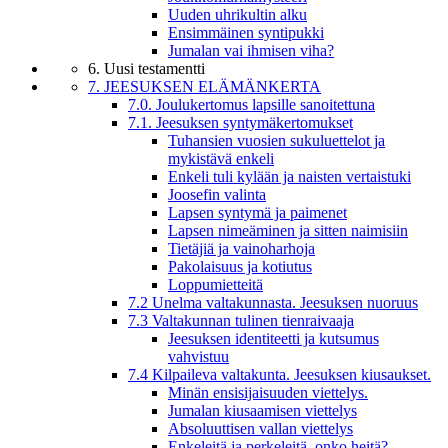
Uuden uhrikultin alku
Ensimmäinen syntipukki
Jumalan vai ihmisen viha?
6. Uusi testamentti
7. JEESUKSEN ELÄMÄNKERTA
7.0. Joulukertomus lapsille sanoitettuna
7.1. Jeesuksen syntymäkertomukset
Tuhansien vuosien sukuluettelot ja
mykistävä enkeli
Enkeli tuli kylään ja naisten vertaistuki
Joosefin valinta
Lapsen syntymä ja paimenet
Lapsen nimeäminen ja sitten naimisiin
Tietäjiä ja vainoharhoja
Pakolaisuus ja kotiutus
Loppumietteitä
7.2 Unelma valtakunnasta. Jeesuksen nuoruus
7.3 Valtakunnan tulinen tienraivaaja
Jeesuksen identiteetti ja kutsumus
vahvistuu
7.4 Kilpaileva valtakunta. Jeesuksen kiusaukset.
Minän ensisijaisuuden viettelys.
Jumalan kiusaamisen viettelys
Absoluuttisen vallan viettelys
Enkeleitä ja perkeleitä, onko heitä?