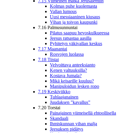
7.15 Viimeinen matka Jerusalemiin
Kolmas puhe kuolemasta
Vallan lumous
Uusi messiaaninen kiusaus
Vihan ja toivon kaupunki
7.16 Palmusunnuntai
Pilatus saapuu hevoskulkueessa
Jeesus ratsastaa aasilla
Pyhitetyn väkivallan keskus
7.17 Maanantai
Rosvojen luolassa
7.18 Tiistai
Velvoittava anteeksianto
Kenen valtuuksilla?
Kostava Jumala?
Mikä keisarille kuuluu?
Manipuloidun lesken ropo
7.19 Keskiviikko
Tuhlaajanainen
Juudaksen ”kavallus”
7.20 Torstai
Painajainen viimeisellä ehtoollisella
Skandaali
Ihmiskunnan vihan malja
Jeesuksen pidätys