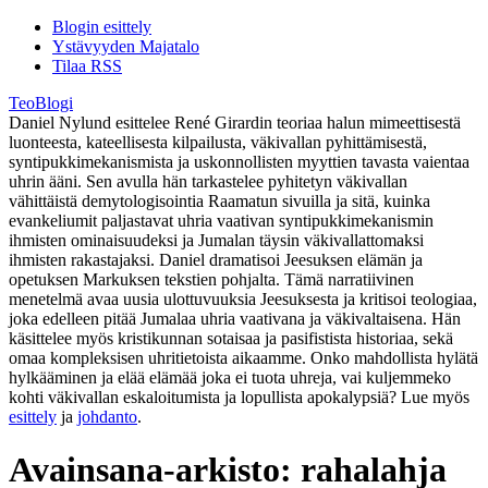
Blogin esittely
Ystävyyden Majatalo
Tilaa RSS
TeoBlogi
Daniel Nylund esittelee René Girardin teoriaa halun mimeettisestä
luonteesta, kateellisesta kilpailusta, väkivallan pyhittämisestä,
syntipukkimekanismista ja uskonnollisten myyttien tavasta vaientaa
uhrin ääni. Sen avulla hän tarkastelee pyhitetyn väkivallan
vähittäistä demytologisointia Raamatun sivuilla ja sitä, kuinka
evankeliumit paljastavat uhria vaativan syntipukkimekanismin
ihmisten ominaisuudeksi ja Jumalan täysin väkivallattomaksi
ihmisten rakastajaksi. Daniel dramatisoi Jeesuksen elämän ja
opetuksen Markuksen tekstien pohjalta. Tämä narratiivinen
menetelmä avaa uusia ulottuvuuksia Jeesuksesta ja kritisoi teologiaa,
joka edelleen pitää Jumalaa uhria vaativana ja väkivaltaisena. Hän
käsittelee myös kristikunnan sotaisaa ja pasifistista historiaa, sekä
omaa kompleksisen uhritietoista aikaamme. Onko mahdollista hylätä
hylkääminen ja elää elämää joka ei tuota uhreja, vai kuljemmeko
kohti väkivallan eskaloitumista ja lopullista apokalypsiä? Lue myös
esittely
ja
johdanto
.
Avainsana-arkisto:
rahalahja