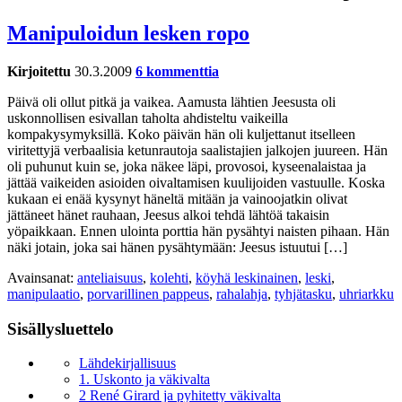
Manipuloidun lesken ropo
Kirjoitettu
30.3.2009
6 kommenttia
Päivä oli ollut pitkä ja vaikea. Aamusta lähtien Jeesusta oli
uskonnollisen esivallan taholta ahdisteltu vaikeilla
kompakysymyksillä. Koko päivän hän oli kuljettanut itselleen
viritettyjä verbaalisia ketunrautoja saalistajien jalkojen juureen. Hän
oli puhunut kuin se, joka näkee läpi, provosoi, kyseenalaistaa ja
jättää vaikeiden asioiden oivaltamisen kuulijoiden vastuulle. Koska
kukaan ei enää kysynyt häneltä mitään ja vainoojatkin olivat
jättäneet hänet rauhaan, Jeesus alkoi tehdä lähtöä takaisin
yöpaikkaan. Ennen ulointa porttia hän pysähtyi naisten pihaan. Hän
näki jotain, joka sai hänen pysähtymään: Jeesus istuutui […]
Avainsanat:
anteliaisuus
,
kolehti
,
köyhä leskinainen
,
leski
,
manipulaatio
,
porvarillinen pappeus
,
rahalahja
,
tyhjätasku
,
uhriarkku
Sisällysluettelo
Lähdekirjallisuus
1. Uskonto ja väkivalta
2 René Girard ja pyhitetty väkivalta