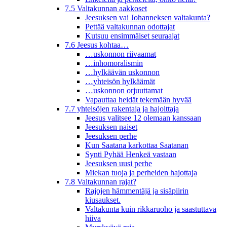
7.5 Valtakunnan aakkoset
Jeesuksen vai Johanneksen valtakunta?
Pettää valtakunnan odottajat
Kutsuu ensimmäiset seuraajat
7.6 Jeesus kohtaa…
…uskonnon riivaamat
…inhomoralismin
…hylkäävän uskonnon
…yhteisön hylkäämät
…uskonnon orjuuttamat
Vapauttaa heidät tekemään hyvää
7.7 yhteisöjen rakentaja ja hajoittaja
Jeesus valitsee 12 olemaan kanssaan
Jeesuksen naiset
Jeesuksen perhe
Kun Saatana karkottaa Saatanan
Synti Pyhää Henkeä vastaan
Jeesuksen uusi perhe
Miekan tuoja ja perheiden hajottaja
7.8 Valtakunnan rajat?
Rajojen hämmentäjä ja sisäpiirin
kiusaukset.
Valtakunta kuin rikkaruoho ja saastuttava
hiiva