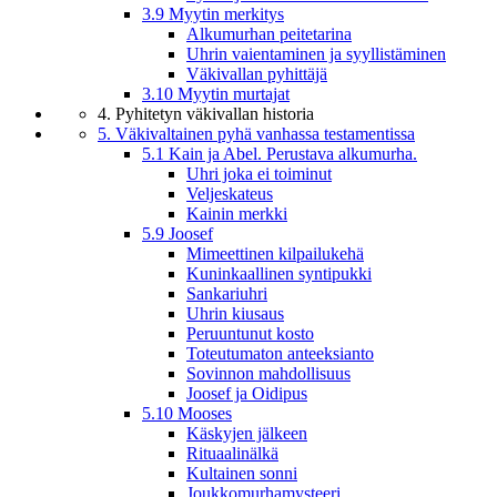
3.9 Myytin merkitys
Alkumurhan peitetarina
Uhrin vaientaminen ja syyllistäminen
Väkivallan pyhittäjä
3.10 Myytin murtajat
4. Pyhitetyn väkivallan historia
5. Väkivaltainen pyhä vanhassa testamentissa
5.1 Kain ja Abel. Perustava alkumurha.
Uhri joka ei toiminut
Veljeskateus
Kainin merkki
5.9 Joosef
Mimeettinen kilpailukehä
Kuninkaallinen syntipukki
Sankariuhri
Uhrin kiusaus
Peruuntunut kosto
Toteutumaton anteeksianto
Sovinnon mahdollisuus
Joosef ja Oidipus
5.10 Mooses
Käskyjen jälkeen
Rituaalinälkä
Kultainen sonni
Joukkomurhamysteeri