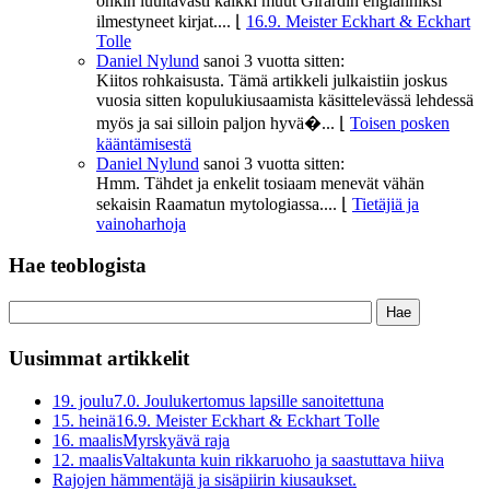
onkin luultavasti kaikki muut Girardin englanniksi
ilmestyneet kirjat....
⌊
16.9. Meister Eckhart & Eckhart
Tolle
Daniel Nylund
sanoi
3 vuotta sitten:
Kiitos rohkaisusta. Tämä artikkeli julkaistiin joskus
vuosia sitten kopulukiusaamista käsittelevässä lehdessä
myös ja sai silloin paljon hyvä�...
⌊
Toisen posken
kääntämisestä
Daniel Nylund
sanoi
3 vuotta sitten:
Hmm. Tähdet ja enkelit tosiaam menevät vähän
sekaisin Raamatun mytologiassa....
⌊
Tietäjiä ja
vainoharhoja
Hae teoblogista
Uusimmat artikkelit
19. joulu
7.0. Joulukertomus lapsille sanoitettuna
15. heinä
16.9. Meister Eckhart & Eckhart Tolle
16. maalis
Myrskyävä raja
12. maalis
Valtakunta kuin rikkaruoho ja saastuttava hiiva
Rajojen hämmentäjä ja sisäpiirin kiusaukset.