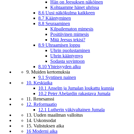
Hän on Jeesuksen näköinen
Kohtaamme hänet uhrissa
8.6 Uusi näkökulma kaikkeen
8.7 Kääntyminen
8.8 Seuraaminen
Kilpailematon mimesis
Positiivinen mimesis
Mitä Jeesus tekisi?
8.9 Uhraamisen loppu
Uhrin puolustaminen
Uhrin kääntymys
Sodasta sovintoon
8.10 Yhteisyyden alku
9. Muiden kertomuksia
9.1 Syntinen nainen
10. Keskiaika
10.1 Anselm ja Jumalan loukattu kunnia
10.2 Peter Abelardin rakastava Jumala
11. Renesanssi
12. Reformaatio
12.1 Lutherin väkivaltainen Jumala
13. Uuden maailman valloitus
14. Uskonsodat
15. Valistuksen aika
16 Moderni aika