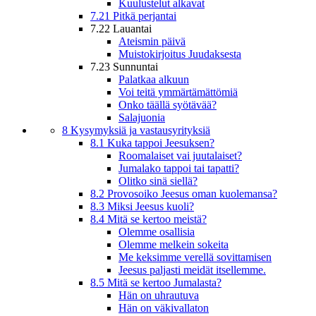
Kuulustelut alkavat
7.21 Pitkä perjantai
7.22 Lauantai
Ateismin päivä
Muistokirjoitus Juudaksesta
7.23 Sunnuntai
Palatkaa alkuun
Voi teitä ymmärtämättömiä
Onko täällä syötävää?
Salajuonia
8 Kysymyksiä ja vastausyrityksiä
8.1 Kuka tappoi Jeesuksen?
Roomalaiset vai juutalaiset?
Jumalako tappoi tai tapatti?
Olitko sinä siellä?
8.2 Provosoiko Jeesus oman kuolemansa?
8.3 Miksi Jeesus kuoli?
8.4 Mitä se kertoo meistä?
Olemme osallisia
Olemme melkein sokeita
Me keksimme verellä sovittamisen
Jeesus paljasti meidät itsellemme.
8.5 Mitä se kertoo Jumalasta?
Hän on uhrautuva
Hän on väkivallaton