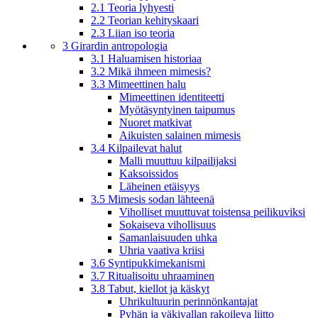
2.1 Teoria lyhyesti
2.2 Teorian kehityskaari
2.3 Liian iso teoria
3 Girardin antropologia
3.1 Haluamisen historiaa
3.2 Mikä ihmeen mimesis?
3.3 Mimeettinen halu
Mimeettinen identiteetti
Myötäsyntyinen taipumus
Nuoret matkivat
Aikuisten salainen mimesis
3.4 Kilpailevat halut
Malli muuttuu kilpailijaksi
Kaksoissidos
Läheinen etäisyys
3.5 Mimesis sodan lähteenä
Viholliset muuttuvat toistensa peilikuviksi
Sokaiseva vihollisuus
Samanlaisuuden uhka
Uhria vaativa kriisi
3.6 Syntipukkimekanismi
3.7 Ritualisoitu uhraaminen
3.8 Tabut, kiellot ja käskyt
Uhrikultuurin perinnönkantajat
Pyhän ja väkivallan rakoileva liitto