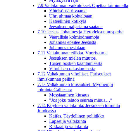
Myrskyävä raja
7.9 Valtakunnan vaikutukset. Opettaa toiminnalla
Yhteisönsä riivaama
Uhri uhmaa kohtaloaan
Kateellinen kotikylä
Jeesuksen paljastama saatana
7.10 Jeesus, Johannes ja Herodeksen uusperhe
Vaarallisia kolmiodraamoja
Johannes epäilee Jeesusta
Johannes mestataan
7.11 Valtakunnan etiikka. Vuorisaarna
Jeesuksen mielen muutos.
Toisen posken kääntämisestä
Vihollisen rakastamisesta
7.12 Valtakunnan viholliset. Fariseukset
ihmiskunnan peilinä
7.13 Valtakunnan kiusaukset. Myöhempi
toiminta Galileassa
Messiaaninen kiusaus
”Jos joku tahtoo seurata minua…”
7.14 Köyhien valtakunta. Jeesuksen toiminta
Juudeassa
Kaifas. Täydellinen poliitikko
Lapset ja valtakunta
Rikkaat ja valtakunta