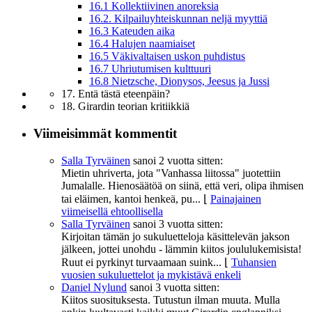
16.1 Kollektiivinen anoreksia
16.2. Kilpailuyhteiskunnan neljä myyttiä
16.3 Kateuden aika
16.4 Halujen naamiaiset
16.5 Väkivaltaisen uskon puhdistus
16.7 Uhriutumisen kulttuuri
16.8 Nietzsche, Dionysos, Jeesus ja Jussi
17. Entä tästä eteenpäin?
18. Girardin teorian kritiikkiä
Viimeisimmät kommentit
Salla Tyrväinen
sanoi
2 vuotta sitten:
Mietin uhriverta, jota "Vanhassa liitossa" juotettiin
Jumalalle. Hienosäätöä on siinä, että veri, olipa ihmisen
tai eläimen, kantoi henkeä, pu...
⌊
Painajainen
viimeisellä ehtoollisella
Salla Tyrväinen
sanoi
3 vuotta sitten:
Kirjoitan tämän jo sukuluetteloja käsittelevän jakson
jälkeen, jottei unohdu - lämmin kiitos joululukemisista!
Ruut ei pyrkinyt turvaamaan suink...
⌊
Tuhansien
vuosien sukuluettelot ja mykistävä enkeli
Daniel Nylund
sanoi
3 vuotta sitten:
Kiitos suosituksesta. Tutustun ilman muuta. Mulla