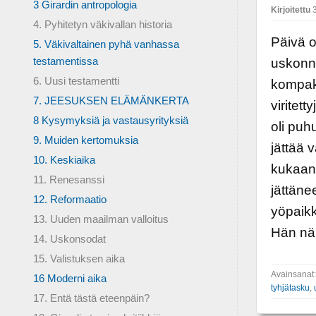
3 Girardin antropologia
Kirjoitettu
3
4. Pyhitetyn väkivallan historia
Päivä o
5. Väkivaltainen pyhä vanhassa
testamentissa
uskonno
6. Uusi testamentti
kompaky
7. JEESUKSEN ELÄMÄNKERTA
viritet
8 Kysymyksiä ja vastausyrityksiä
oli puh
9. Muiden kertomuksia
jättää 
10. Keskiaika
kukaan 
11. Renesanssi
jättäne
12. Reformaatio
yöpaikk
13. Uuden maailman valloitus
Hän näk
14. Uskonsodat
15. Valistuksen aika
Avainsanat
16 Moderni aika
tyhjätasku
,
17. Entä tästä eteenpäin?