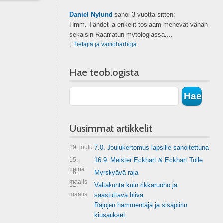
Daniel Nylund
sanoi
3 vuotta sitten:
Hmm. Tähdet ja enkelit tosiaam menevät vähän
sekaisin Raamatun mytologiassa....
⌊
Tietäjiä ja vainoharhoja
Hae teoblogista
Uusimmat artikkelit
19. joulu
7.0. Joulukertomus lapsille sanoitettuna
15.
16.9. Meister Eckhart & Eckhart Tolle
heinä
16.
Myrskyävä raja
maalis
12.
Valtakunta kuin rikkaruoho ja
maalis
saastuttava hiiva
Rajojen hämmentäjä ja sisäpiirin
kiusaukset.