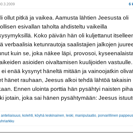
0.3.2009
6 
li ollut pitkä ja vaikea. Aamusta lähtien Jeesusta oli
llisen esivallan taholta ahdisteltu vaikeilla
symyksillä. Koko päivän hän oli kuljettanut itsellee
tyjä verbaalisia ketunrautoja saalistajien jalkojen juur
unut kuin se, joka näkee läpi, provosoi, kyseenalaist
vaikeiden asioiden oivaltamisen kuulijoiden vastuulle
ei enää kysynyt häneltä mitään ja vainoojatkin oliva
et hänet rauhaan, Jeesus alkoi tehdä lähtöä takaisin
aan. Ennen ulointa porttia hän pysähtyi naisten pih
i jotain, joka sai hänen pysähtymään: Jeesus istuut
:
anteliaisuus
,
kolehti
,
köyhä leskinainen
,
leski
,
manipulaatio
,
porvarillinen pappeu
uhriarkku