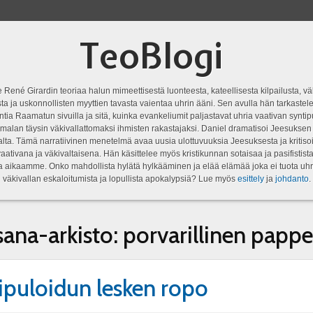
TeoBlogi
 René Girardin teoriaa halun mimeettisestä luonteesta, kateellisesta kilpailusta, vä
a ja uskonnollisten myyttien tavasta vaientaa uhrin ääni. Sen avulla hän tarkastele
ntia Raamatun sivuilla ja sitä, kuinka evankeliumit paljastavat uhria vaativan syn
malan täysin väkivallattomaksi ihmisten rakastajaksi. Daniel dramatisoi Jeesukse
lta. Tämä narratiivinen menetelmä avaa uusia ulottuvuuksia Jeesuksesta ja kritisoi
aativana ja väkivaltaisena. Hän käsittelee myös kristikunnan sotaisaa ja pasifistist
ta aikaamme. Onko mahdollista hylätä hylkääminen ja elää elämää joka ei tuota uhr
väkivallan eskaloitumista ja lopullista apokalypsiä? Lue myös
esittely
ja
johdanto
.
sana-arkisto:
porvarillinen papp
puloidun lesken ropo