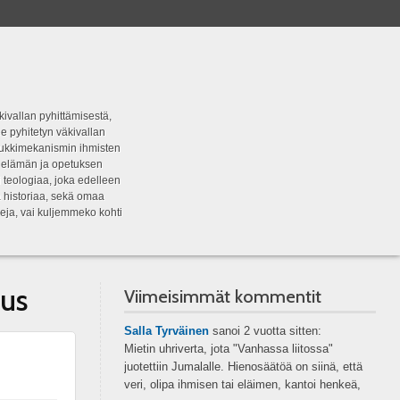
kivallan pyhittämisestä,
e pyhitetyn väkivallan
tipukkimekanismin ihmisten
n elämän ja opetuksen
 teologiaa, joka edelleen
a historiaa, sekä omaa
eja, vai kuljemmeko kohti
eus
Viimeisimmät kommentit
Salla Tyrväinen
sanoi
2 vuotta sitten:
Mietin uhriverta, jota "Vanhassa liitossa"
juotettiin Jumalalle. Hienosäätöä on siinä, että
veri, olipa ihmisen tai eläimen, kantoi henkeä,