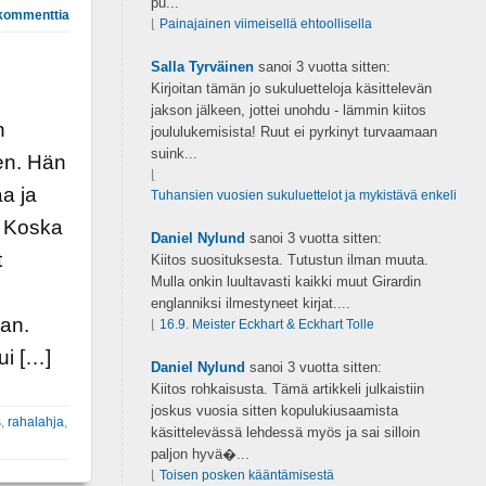
pu...
kommenttia
⌊
Painajainen viimeisellä ehtoollisella
Salla Tyrväinen
sanoi
3 vuotta sitten:
Kirjoitan tämän jo sukuluetteloja käsittelevän
jakson jälkeen, jottei unohdu - lämmin kiitos
n
joululukemisista! Ruut ei pyrkinyt turvaamaan
suink...
een. Hän
⌊
aa ja
Tuhansien vuosien sukuluettelot ja mykistävä enkeli
. Koska
Daniel Nylund
sanoi
3 vuotta sitten:
t
Kiitos suosituksesta. Tutustun ilman muuta.
Mulla onkin luultavasti kaikki muut Girardin
englanniksi ilmestyneet kirjat....
aan.
⌊
16.9. Meister Eckhart & Eckhart Tolle
ui […]
Daniel Nylund
sanoi
3 vuotta sitten:
Kiitos rohkaisusta. Tämä artikkeli julkaistiin
joskus vuosia sitten kopulukiusaamista
s
,
rahalahja
,
käsittelevässä lehdessä myös ja sai silloin
paljon hyvä�...
⌊
Toisen posken kääntämisestä