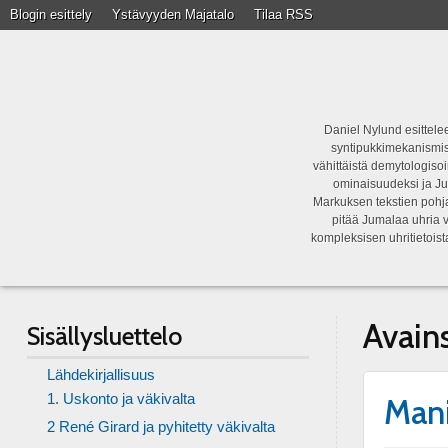
Blogin esittely
Ystävyyden Majatalo
Tilaa RSS
Daniel Nylund esittelee
syntipukkimekanismist
vähittäistä demytologisoi
ominaisuudeksi ja Ju
Markuksen tekstien pohja
pitää Jumalaa uhria v
kompleksisen uhritietois
Avain
Sisällysluettelo
Lähdekirjallisuus
1. Uskonto ja väkivalta
Mani
2 René Girard ja pyhitetty väkivalta