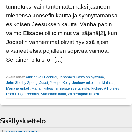
tunnetuksi vain tuntemattomaksi jääneen
miehensä Joosefin kautta ja synnyttämänsä
esikoisen Jeesuksen kautta. Vanha papin
vaimo Elisabet oli toiminut välittäjänä[2], kun
Joosefin vanhemmat olivat hyvissä ajoin
alkaneet etsiä pojalleen sopivaa vaimoa.
Sellainen pitäisi oli […]
Avainsanat:
arkkienkeli Garbriel
,
Johannes Kastajan syntymä
,
John Shelby Spong
,
Josef
,
Joseph Kelly
,
Jouluevankeliumi
,
kihlattu
,
Maria ja enkeli
,
Marian kiitosvirsi
,
naisten vertaistuki
,
Richard A Horsley
,
Romulus ja Reemus
,
Sakariaan laulu
,
Witherington III Ben.
Sisällysluettelo