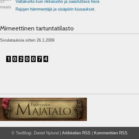
12.
Valtakunta kuin rikkaruoho ja saastuttava hiiva
maalis
Rajojen hämmentäjä ja sisäpiirin kiusaukset.
Mimeettinen tartuntatilasto
Sivulatauksia sitten 26.1.2009
© TeoBlogi, Daniel Nylund |
Artikkelien RSS
|
Kommenttien RSS