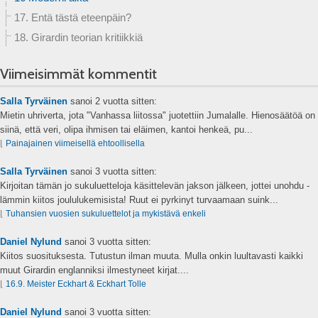
17. Entä tästä eteenpäin?
18. Girardin teorian kritiikkiä
Viimeisimmät kommentit
Salla Tyrväinen
sanoi
2 vuotta sitten:
Mietin uhriverta, jota "Vanhassa liitossa" juotettiin Jumalalle. Hienosäätöä on
siinä, että veri, olipa ihmisen tai eläimen, kantoi henkeä, pu...
⌊
Painajainen viimeisellä ehtoollisella
Salla Tyrväinen
sanoi
3 vuotta sitten:
Kirjoitan tämän jo sukuluetteloja käsittelevän jakson jälkeen, jottei unohdu -
lämmin kiitos joululukemisista! Ruut ei pyrkinyt turvaamaan suink...
⌊
Tuhansien vuosien sukuluettelot ja mykistävä enkeli
Daniel Nylund
sanoi
3 vuotta sitten:
Kiitos suosituksesta. Tutustun ilman muuta. Mulla onkin luultavasti kaikki
muut Girardin englanniksi ilmestyneet kirjat....
⌊
16.9. Meister Eckhart & Eckhart Tolle
Daniel Nylund
sanoi
3 vuotta sitten: