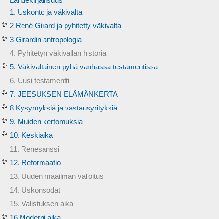
Lähdekirjallisuus
1. Uskonto ja väkivalta
2 René Girard ja pyhitetty väkivalta
3 Girardin antropologia
4. Pyhitetyn väkivallan historia
5. Väkivaltainen pyhä vanhassa testamentissa
6. Uusi testamentti
7. JEESUKSEN ELÄMÄNKERTA
8 Kysymyksiä ja vastausyrityksiä
9. Muiden kertomuksia
10. Keskiaika
11. Renesanssi
12. Reformaatio
13. Uuden maailman valloitus
14. Uskonsodat
15. Valistuksen aika
16 Moderni aika