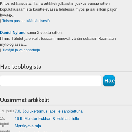
Kiitos rohkaisusta. Tämä artikkeli julkaistiin joskus vuosia sitten
kopulukiusaamista käsittelevässä lehdessä myös ja sai silloin paljon
hyvä�...
⌊
Toisen posken kääntämisestä
Daniel Nylund
sanoi
3 vuotta sitten:
Hmm. Tähdet ja enkelit tosiaam menevät vähän sekaisin Raamatun
mytologiassa....
⌊
Tietäjiä ja vainoharhoja
Hae teoblogista
Uusimmat artikkelit
19. joulu
7.0. Joulukertomus lapsille sanoitettuna
15.
16.9. Meister Eckhart & Eckhart Tolle
heinä
16.
Myrskyävä raja
maalis