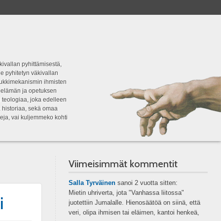
kivallan pyhittämisestä,
e pyhitetyn väkivallan
tipukkimekanismin ihmisten
n elämän ja opetuksen
 teologiaa, joka edelleen
a historiaa, sekä omaa
eja, vai kuljemmeko kohti
Viimeisimmät kommentit
Salla Tyrväinen
sanoi
2 vuotta sitten:
Mietin uhriverta, jota "Vanhassa liitossa"
i
juotettiin Jumalalle. Hienosäätöä on siinä, että
veri, olipa ihmisen tai eläimen, kantoi henkeä,