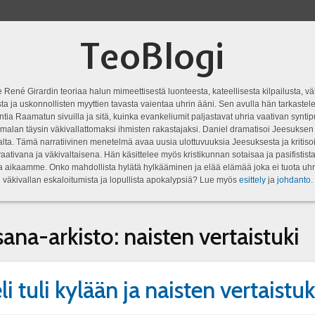
TeoBlogi
 René Girardin teoriaa halun mimeettisestä luonteesta, kateellisesta kilpailusta, vä
a ja uskonnollisten myyttien tavasta vaientaa uhrin ääni. Sen avulla hän tarkastele
ntia Raamatun sivuilla ja sitä, kuinka evankeliumit paljastavat uhria vaativan syn
malan täysin väkivallattomaksi ihmisten rakastajaksi. Daniel dramatisoi Jeesukse
lta. Tämä narratiivinen menetelmä avaa uusia ulottuvuuksia Jeesuksesta ja kritisoi
aativana ja väkivaltaisena. Hän käsittelee myös kristikunnan sotaisaa ja pasifistist
ta aikaamme. Onko mahdollista hylätä hylkääminen ja elää elämää joka ei tuota uhr
väkivallan eskaloitumista ja lopullista apokalypsiä? Lue myös
esittely
ja
johdanto
.
sana-arkisto:
naisten vertaistuki
i tuli kylään ja naisten vertaistuk