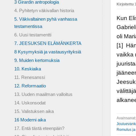
3 Girardin antropologia
Kirjoitettu
1
4. Pyhitetyn väkivallan historia
Kun Eli
5. Väkivaltainen pyhä vanhassa
testamentissa
Gabriel
6. Uusi testamentti
oli Mar
7. JEESUKSEN ELÄMÄNKERTA
[1] Hä
8 Kysymyksiä ja vastausyrityksiä
vaikka
9. Muiden kertomuksia
juurist
10. Keskiaika
jääneen
11. Renesanssi
Jeesuks
12. Reformaatio
välittä
13. Uuden maailman valloitus
alkanee
14. Uskonsodat
15. Valistuksen aika
Avainsanat
16 Moderni aika
Jouluevank
17. Entä tästä eteenpäin?
Romulus j