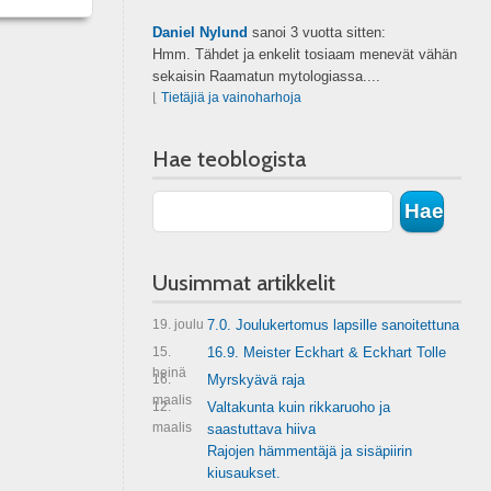
Daniel Nylund
sanoi
3 vuotta sitten:
Hmm. Tähdet ja enkelit tosiaam menevät vähän
sekaisin Raamatun mytologiassa....
⌊
Tietäjiä ja vainoharhoja
Hae teoblogista
Uusimmat artikkelit
19. joulu
7.0. Joulukertomus lapsille sanoitettuna
15.
16.9. Meister Eckhart & Eckhart Tolle
heinä
16.
Myrskyävä raja
maalis
12.
Valtakunta kuin rikkaruoho ja
maalis
saastuttava hiiva
Rajojen hämmentäjä ja sisäpiirin
kiusaukset.