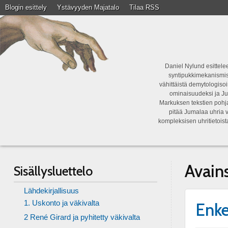
Blogin esittely
Ystävyyden Majatalo
Tilaa RSS
Daniel Nylund esittelee
syntipukkimekanismist
vähittäistä demytologisoi
ominaisuudeksi ja Ju
Markuksen tekstien pohja
pitää Jumalaa uhria v
kompleksisen uhritietois
Avain
Sisällysluettelo
Lähdekirjallisuus
1. Uskonto ja väkivalta
Enkel
2 René Girard ja pyhitetty väkivalta