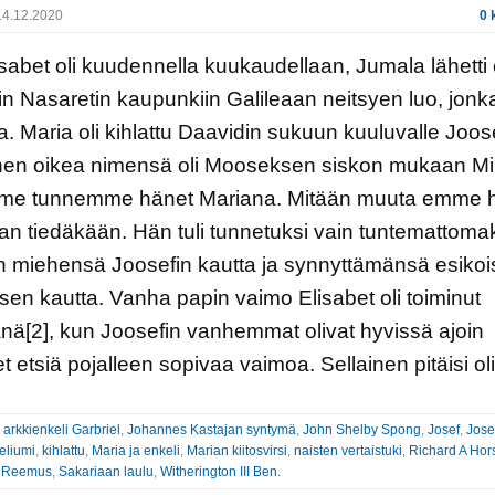
4.12.2020
0 
sabet oli kuudennella kuukaudellaan, Jumala lähetti 
in Nasaretin kaupunkiin Galileaan neitsyen luo, jonk
ia. Maria oli kihlattu Daavidin sukuun kuuluvalle Joose
nen oikea nimensä oli Mooseksen siskon mukaan Mi
 me tunnemme hänet Mariana. Mitään muuta emme 
aan tiedäkään. Hän tuli tunnetuksi vain tuntemattoma
 miehensä Joosefin kautta ja synnyttämänsä esiko
en kautta. Vanha papin vaimo Elisabet oli toiminut
jänä[2], kun Joosefin vanhemmat olivat hyvissä ajoin
t etsiä pojalleen sopivaa vaimoa. Sellainen pitäisi ol
:
arkkienkeli Garbriel
,
Johannes Kastajan syntymä
,
John Shelby Spong
,
Josef
,
Jose
eliumi
,
kihlattu
,
Maria ja enkeli
,
Marian kiitosvirsi
,
naisten vertaistuki
,
Richard A Hor
a Reemus
,
Sakariaan laulu
,
Witherington III Ben.