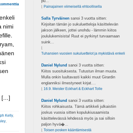
pu...
kommenttia
⌊
Painajainen viimeisellä ehtoollisella
enkeli
Salla Tyrväinen
sanoi
3 vuotta sitten:
Kirjoitan tämän jo sukuluetteloja käsittelevän
a nimi
jakson jälkeen, jottei unohdu - lämmin kiitos
fille.
joululukemisista! Ruut ei pyrkinyt turvaamaan
suink...
ryam,
⌊
hänen
Tuhansien vuosien sukuluettelot ja mykistävä enkeli
ksi
Daniel Nylund
sanoi
3 vuotta sitten:
isen
Kiitos suosituksesta. Tutustun ilman muuta.
Mulla onkin luultavasti kaikki muut Girardin
englanniksi ilmestyneet kirjat....
⌊
16.9. Meister Eckhart & Eckhart Tolle
i […]
Daniel Nylund
sanoi
3 vuotta sitten:
Kiitos rohkaisusta. Tämä artikkeli julkaistiin
joskus vuosia sitten kopulukiusaamista
ph Kelly
,
käsittelevässä lehdessä myös ja sai silloin
sley
,
paljon hyvä�...
⌊
Toisen posken kääntämisestä