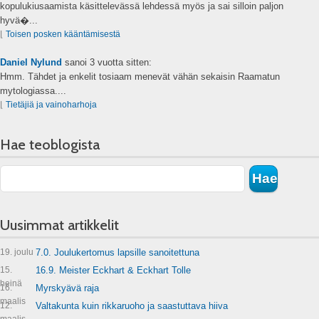
kopulukiusaamista käsittelevässä lehdessä myös ja sai silloin paljon
hyvä�...
⌊
Toisen posken kääntämisestä
Daniel Nylund
sanoi
3 vuotta sitten:
Hmm. Tähdet ja enkelit tosiaam menevät vähän sekaisin Raamatun
mytologiassa....
⌊
Tietäjiä ja vainoharhoja
Hae teoblogista
Uusimmat artikkelit
19. joulu
7.0. Joulukertomus lapsille sanoitettuna
15.
16.9. Meister Eckhart & Eckhart Tolle
heinä
16.
Myrskyävä raja
maalis
12.
Valtakunta kuin rikkaruoho ja saastuttava hiiva
maalis