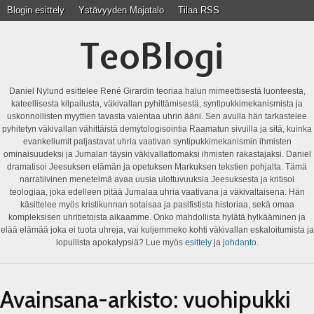
Blogin esittely
Ystävyyden Majatalo
Tilaa RSS
TeoBlogi
Daniel Nylund esittelee René Girardin teoriaa halun mimeettisestä luonteesta,
kateellisesta kilpailusta, väkivallan pyhittämisestä, syntipukkimekanismista ja
uskonnollisten myyttien tavasta vaientaa uhrin ääni. Sen avulla hän tarkastelee
pyhitetyn väkivallan vähittäistä demytologisointia Raamatun sivuilla ja sitä, kuinka
evankeliumit paljastavat uhria vaativan syntipukkimekanismin ihmisten
ominaisuudeksi ja Jumalan täysin väkivallattomaksi ihmisten rakastajaksi. Daniel
dramatisoi Jeesuksen elämän ja opetuksen Markuksen tekstien pohjalta. Tämä
narratiivinen menetelmä avaa uusia ulottuvuuksia Jeesuksesta ja kritisoi
teologiaa, joka edelleen pitää Jumalaa uhria vaativana ja väkivaltaisena. Hän
käsittelee myös kristikunnan sotaisaa ja pasifistista historiaa, sekä omaa
kompleksisen uhritietoista aikaamme. Onko mahdollista hylätä hylkääminen ja
elää elämää joka ei tuota uhreja, vai kuljemmeko kohti väkivallan eskaloitumista ja
lopullista apokalypsiä? Lue myös
esittely
ja
johdanto
.
Avainsana-arkisto:
vuohipukki