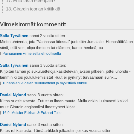
17. Entä tästä eteenpäin?
18. Girardin teorian kritiikkiä
Viimeisimmät kommentit
Salla Tyrväinen
sanoi
2 vuotta sitten:
Mietin uhriverta, jota "Vanhassa liitossa" juotettiin Jumalalle. Hienosäätöä on
siinä, että veri, olipa ihmisen tai eläimen, kantoi henkeä, pu...
⌊
Painajainen viimeisellä ehtoollisella
Salla Tyrväinen
sanoi
3 vuotta sitten:
Kirjoitan tämän jo sukuluetteloja käsittelevän jakson jälkeen, jottei unohdu -
lämmin kiitos joululukemisista! Ruut ei pyrkinyt turvaamaan suink...
⌊
Tuhansien vuosien sukuluettelot ja mykistävä enkeli
Daniel Nylund
sanoi
3 vuotta sitten:
Kiitos suosituksesta. Tutustun ilman muuta. Mulla onkin luultavasti kaikki
muut Girardin englanniksi ilmestyneet kirjat....
⌊
16.9. Meister Eckhart & Eckhart Tolle
Daniel Nylund
sanoi
3 vuotta sitten:
Kiitos rohkaisusta. Tämä artikkeli julkaistiin joskus vuosia sitten