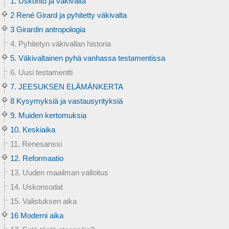
1. Uskonto ja väkivalta
2 René Girard ja pyhitetty väkivalta
3 Girardin antropologia
4. Pyhitetyn väkivallan historia
5. Väkivaltainen pyhä vanhassa testamentissa
6. Uusi testamentti
7. JEESUKSEN ELÄMÄNKERTA
8 Kysymyksiä ja vastausyrityksiä
9. Muiden kertomuksia
10. Keskiaika
11. Renesanssi
12. Reformaatio
13. Uuden maailman valloitus
14. Uskonsodat
15. Valistuksen aika
16 Moderni aika