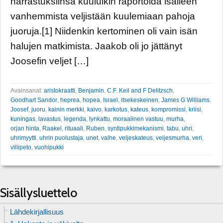
harrastuksiinsa kuuluikin raportoida isälleen
vanhemmista veljistään kuulemiaan pahoja
juoruja.[1] Niidenkin kertominen oli vain isän
halujen matkimista. Jaakob oli jo jättänyt
Joosefin veljet […]
Avainsanat:
aristokraatti
,
Benjamin
,
C.F. Keil and F Delitzsch
,
Goodhart Sandor
,
heprea
,
hopea
,
Israel
,
itsekeskeinen
,
James G Williams
,
Joosef
,
juoru
,
kainin merkki
,
kaivo
,
karkotus
,
kateus
,
kompromissi
,
kriisi
,
kuningas
,
lavastus
,
legenda
,
lynkattu
,
moraalinen vastuu
,
murha
,
orjan hinta
,
Raakel
,
rituaali
,
Ruben
,
syntipukkimekanismi
,
tabu
,
uhri
,
uhrimyytti
,
uhrin puolustaja
,
unet
,
valhe
,
veljeskateus
,
veljesmurha
,
veri
,
villipeto
,
vuohipukki
Sisällysluettelo
Lähdekirjallisuus