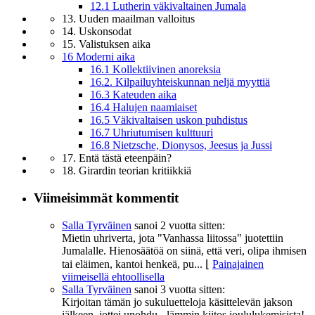
12.1 Lutherin väkivaltainen Jumala
13. Uuden maailman valloitus
14. Uskonsodat
15. Valistuksen aika
16 Moderni aika
16.1 Kollektiivinen anoreksia
16.2. Kilpailuyhteiskunnan neljä myyttiä
16.3 Kateuden aika
16.4 Halujen naamiaiset
16.5 Väkivaltaisen uskon puhdistus
16.7 Uhriutumisen kulttuuri
16.8 Nietzsche, Dionysos, Jeesus ja Jussi
17. Entä tästä eteenpäin?
18. Girardin teorian kritiikkiä
Viimeisimmät kommentit
Salla Tyrväinen
sanoi
2 vuotta sitten:
Mietin uhriverta, jota "Vanhassa liitossa" juotettiin
Jumalalle. Hienosäätöä on siinä, että veri, olipa ihmisen
tai eläimen, kantoi henkeä, pu...
⌊
Painajainen
viimeisellä ehtoollisella
Salla Tyrväinen
sanoi
3 vuotta sitten:
Kirjoitan tämän jo sukuluetteloja käsittelevän jakson
jälkeen, jottei unohdu - lämmin kiitos joululukemisista!