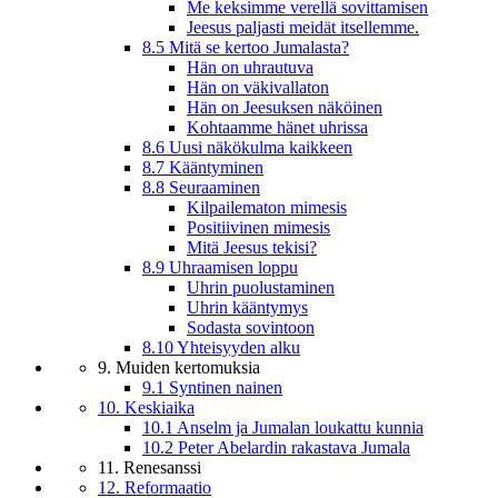
Me keksimme verellä sovittamisen
Jeesus paljasti meidät itsellemme.
8.5 Mitä se kertoo Jumalasta?
Hän on uhrautuva
Hän on väkivallaton
Hän on Jeesuksen näköinen
Kohtaamme hänet uhrissa
8.6 Uusi näkökulma kaikkeen
8.7 Kääntyminen
8.8 Seuraaminen
Kilpailematon mimesis
Positiivinen mimesis
Mitä Jeesus tekisi?
8.9 Uhraamisen loppu
Uhrin puolustaminen
Uhrin kääntymys
Sodasta sovintoon
8.10 Yhteisyyden alku
9. Muiden kertomuksia
9.1 Syntinen nainen
10. Keskiaika
10.1 Anselm ja Jumalan loukattu kunnia
10.2 Peter Abelardin rakastava Jumala
11. Renesanssi
12. Reformaatio