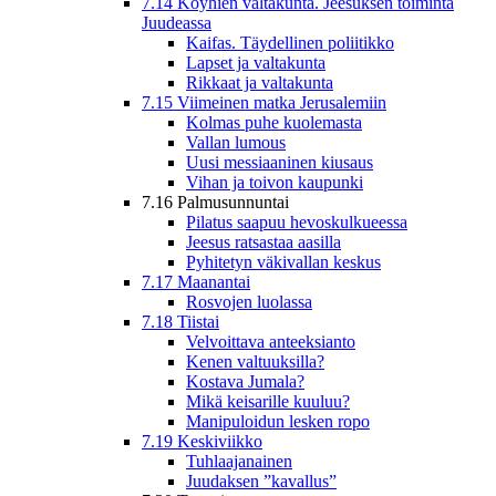
7.14 Köyhien valtakunta. Jeesuksen toiminta
Juudeassa
Kaifas. Täydellinen poliitikko
Lapset ja valtakunta
Rikkaat ja valtakunta
7.15 Viimeinen matka Jerusalemiin
Kolmas puhe kuolemasta
Vallan lumous
Uusi messiaaninen kiusaus
Vihan ja toivon kaupunki
7.16 Palmusunnuntai
Pilatus saapuu hevoskulkueessa
Jeesus ratsastaa aasilla
Pyhitetyn väkivallan keskus
7.17 Maanantai
Rosvojen luolassa
7.18 Tiistai
Velvoittava anteeksianto
Kenen valtuuksilla?
Kostava Jumala?
Mikä keisarille kuuluu?
Manipuloidun lesken ropo
7.19 Keskiviikko
Tuhlaajanainen
Juudaksen ”kavallus”