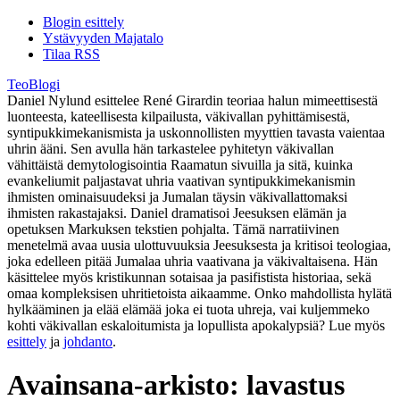
Blogin esittely
Ystävyyden Majatalo
Tilaa RSS
TeoBlogi
Daniel Nylund esittelee René Girardin teoriaa halun mimeettisestä
luonteesta, kateellisesta kilpailusta, väkivallan pyhittämisestä,
syntipukkimekanismista ja uskonnollisten myyttien tavasta vaientaa
uhrin ääni. Sen avulla hän tarkastelee pyhitetyn väkivallan
vähittäistä demytologisointia Raamatun sivuilla ja sitä, kuinka
evankeliumit paljastavat uhria vaativan syntipukkimekanismin
ihmisten ominaisuudeksi ja Jumalan täysin väkivallattomaksi
ihmisten rakastajaksi. Daniel dramatisoi Jeesuksen elämän ja
opetuksen Markuksen tekstien pohjalta. Tämä narratiivinen
menetelmä avaa uusia ulottuvuuksia Jeesuksesta ja kritisoi teologiaa,
joka edelleen pitää Jumalaa uhria vaativana ja väkivaltaisena. Hän
käsittelee myös kristikunnan sotaisaa ja pasifistista historiaa, sekä
omaa kompleksisen uhritietoista aikaamme. Onko mahdollista hylätä
hylkääminen ja elää elämää joka ei tuota uhreja, vai kuljemmeko
kohti väkivallan eskaloitumista ja lopullista apokalypsiä? Lue myös
esittely
ja
johdanto
.
Avainsana-arkisto:
lavastus