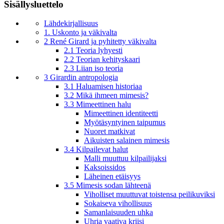
Sisällysluettelo
Lähdekirjallisuus
1. Uskonto ja väkivalta
2 René Girard ja pyhitetty väkivalta
2.1 Teoria lyhyesti
2.2 Teorian kehityskaari
2.3 Liian iso teoria
3 Girardin antropologia
3.1 Haluamisen historiaa
3.2 Mikä ihmeen mimesis?
3.3 Mimeettinen halu
Mimeettinen identiteetti
Myötäsyntyinen taipumus
Nuoret matkivat
Aikuisten salainen mimesis
3.4 Kilpailevat halut
Malli muuttuu kilpailijaksi
Kaksoissidos
Läheinen etäisyys
3.5 Mimesis sodan lähteenä
Viholliset muuttuvat toistensa peilikuviksi
Sokaiseva vihollisuus
Samanlaisuuden uhka
Uhria vaativa kriisi