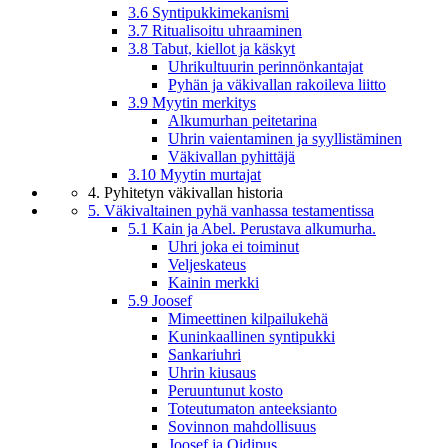
3.6 Syntipukkimekanismi
3.7 Ritualisoitu uhraaminen
3.8 Tabut, kiellot ja käskyt
Uhrikultuurin perinnönkantajat
Pyhän ja väkivallan rakoileva liitto
3.9 Myytin merkitys
Alkumurhan peitetarina
Uhrin vaientaminen ja syyllistäminen
Väkivallan pyhittäjä
3.10 Myytin murtajat
4. Pyhitetyn väkivallan historia
5. Väkivaltainen pyhä vanhassa testamentissa
5.1 Kain ja Abel. Perustava alkumurha.
Uhri joka ei toiminut
Veljeskateus
Kainin merkki
5.9 Joosef
Mimeettinen kilpailukehä
Kuninkaallinen syntipukki
Sankariuhri
Uhrin kiusaus
Peruuntunut kosto
Toteutumaton anteeksianto
Sovinnon mahdollisuus
Joosef ja Oidipus