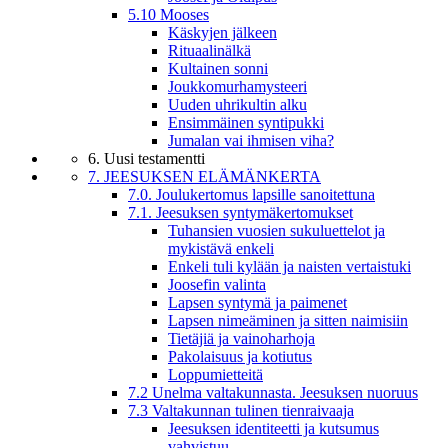
5.10 Mooses
Käskyjen jälkeen
Rituaalinälkä
Kultainen sonni
Joukkomurhamysteeri
Uuden uhrikultin alku
Ensimmäinen syntipukki
Jumalan vai ihmisen viha?
6. Uusi testamentti
7. JEESUKSEN ELÄMÄNKERTA
7.0. Joulukertomus lapsille sanoitettuna
7.1. Jeesuksen syntymäkertomukset
Tuhansien vuosien sukuluettelot ja
mykistävä enkeli
Enkeli tuli kylään ja naisten vertaistuki
Joosefin valinta
Lapsen syntymä ja paimenet
Lapsen nimeäminen ja sitten naimisiin
Tietäjiä ja vainoharhoja
Pakolaisuus ja kotiutus
Loppumietteitä
7.2 Unelma valtakunnasta. Jeesuksen nuoruus
7.3 Valtakunnan tulinen tienraivaaja
Jeesuksen identiteetti ja kutsumus
vahvistuu