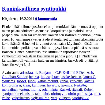
Kuninkaallinen syntipukki
Kirjoitettu
16.2.2011
0 kommenttia
Ei ole mikään ihme, jos Joosef on jo murkkuikään mennessä oppinut
miten pelata edukseen asemansa kuopuksena ja mahdollisena
pääperijänä. Hän sai ilmaiseksi kaiken sen isällisen huomion, jonka
eteen 10 vanhempaa veljestä olivat joutuneet turhaan tekemään työtä
koko ikänsä. Hänen ei tarvinnut edes raataa käytännön töissä niin
kuin muiden poikien, vaan hän sai pysyä kotona pitämässä seuraa
isälleen. Hänen harrastuksiinsa kuuluikin raportoida isälleen
vanhemmista veljistään kuulemiaan pahoja juoruja.[1] Niidenkin
kertominen oli vain isän halujen matkimista. Jaakob oli jo jättänyt
Joosefin veljet […]
Avainsanat:
aristokraatti
,
Benjamin
,
C.F. Keil and F Delitzsch
,
Goodhart Sandor
,
heprea
,
hopea
,
Israel
,
itsekeskeinen
,
James G
Williams
,
Joosef
,
juoru
,
kainin merkki
,
kaivo
,
karkotus
,
kateus
,
kompromissi
,
kriisi
,
kuningas
,
lavastus
,
legenda
,
lynkattu
,
moraalinen vastuu
,
murha
,
orjan hinta
,
Raakel
,
rituaali
,
Ruben
,
syntipukkimekanismi
,
tabu
,
uhri
,
uhrimyytti
,
uhrin puolustaja
,
unet
,
valhe
,
veljeskateus
,
veljesmurha
,
veri
,
villipeto
,
vuohipukki