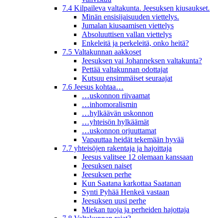
7.4 Kilpaileva valtakunta. Jeesuksen kiusaukset.
Minän ensisijaisuuden viettelys.
Jumalan kiusaamisen viettelys
Absoluuttisen vallan viettelys
Enkeleitä ja perkeleitä, onko heitä?
7.5 Valtakunnan aakkoset
Jeesuksen vai Johanneksen valtakunta?
Pettää valtakunnan odottajat
Kutsuu ensimmäiset seuraajat
7.6 Jeesus kohtaa…
…uskonnon riivaamat
…inhomoralismin
…hylkäävän uskonnon
…yhteisön hylkäämät
…uskonnon orjuuttamat
Vapauttaa heidät tekemään hyvää
7.7 yhteisöjen rakentaja ja hajoittaja
Jeesus valitsee 12 olemaan kanssaan
Jeesuksen naiset
Jeesuksen perhe
Kun Saatana karkottaa Saatanan
Synti Pyhää Henkeä vastaan
Jeesuksen uusi perhe
Miekan tuoja ja perheiden hajottaja