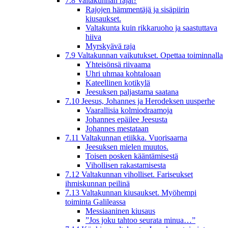
7.8 Valtakunnan rajat?
Rajojen hämmentäjä ja sisäpiirin
kiusaukset.
Valtakunta kuin rikkaruoho ja saastuttava
hiiva
Myrskyävä raja
7.9 Valtakunnan vaikutukset. Opettaa toiminnalla
Yhteisönsä riivaama
Uhri uhmaa kohtaloaan
Kateellinen kotikylä
Jeesuksen paljastama saatana
7.10 Jeesus, Johannes ja Herodeksen uusperhe
Vaarallisia kolmiodraamoja
Johannes epäilee Jeesusta
Johannes mestataan
7.11 Valtakunnan etiikka. Vuorisaarna
Jeesuksen mielen muutos.
Toisen posken kääntämisestä
Vihollisen rakastamisesta
7.12 Valtakunnan viholliset. Fariseukset
ihmiskunnan peilinä
7.13 Valtakunnan kiusaukset. Myöhempi
toiminta Galileassa
Messiaaninen kiusaus
”Jos joku tahtoo seurata minua…”