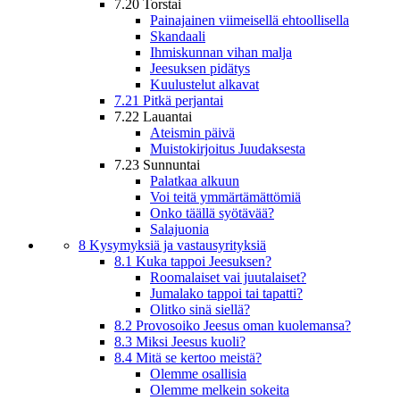
7.20 Torstai
Painajainen viimeisellä ehtoollisella
Skandaali
Ihmiskunnan vihan malja
Jeesuksen pidätys
Kuulustelut alkavat
7.21 Pitkä perjantai
7.22 Lauantai
Ateismin päivä
Muistokirjoitus Juudaksesta
7.23 Sunnuntai
Palatkaa alkuun
Voi teitä ymmärtämättömiä
Onko täällä syötävää?
Salajuonia
8 Kysymyksiä ja vastausyrityksiä
8.1 Kuka tappoi Jeesuksen?
Roomalaiset vai juutalaiset?
Jumalako tappoi tai tapatti?
Olitko sinä siellä?
8.2 Provosoiko Jeesus oman kuolemansa?
8.3 Miksi Jeesus kuoli?
8.4 Mitä se kertoo meistä?
Olemme osallisia
Olemme melkein sokeita