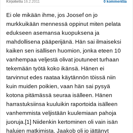
Kirjoitettu
16.2.2011
0 kommenttia
Ei ole mikään ihme, jos Joosef on jo
murkkuikään mennessä oppinut miten pelata
edukseen asemansa kuopuksena ja
mahdollisena pääperijänä. Hän sai ilmaiseksi
kaiken sen isällisen huomion, jonka eteen 10
vanhempaa veljestä olivat joutuneet turhaan
tekemään työtä koko ikänsä. Hänen ei
tarvinnut edes raataa käytännön töissä niin
kuin muiden poikien, vaan hän sai pysyä
kotona pitämässä seuraa isälleen. Hänen
harrastuksiinsa kuuluikin raportoida isälleen
vanhemmista veljistään kuulemiaan pahoja
juoruja.[1] Niidenkin kertominen oli vain isän
halujen matkimista. Jaakob oli jo jättänyt