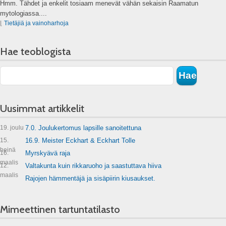
Hmm. Tähdet ja enkelit tosiaam menevät vähän sekaisin Raamatun
mytologiassa....
⌊
Tietäjiä ja vainoharhoja
Hae teoblogista
Uusimmat artikkelit
19. joulu
7.0. Joulukertomus lapsille sanoitettuna
15.
16.9. Meister Eckhart & Eckhart Tolle
heinä
16.
Myrskyävä raja
maalis
12.
Valtakunta kuin rikkaruoho ja saastuttava hiiva
maalis
Rajojen hämmentäjä ja sisäpiirin kiusaukset.
Mimeettinen tartuntatilasto