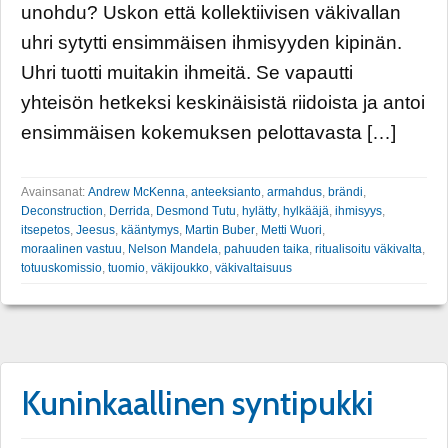
unohdu? Uskon että kollektiivisen väkivallan
uhri sytytti ensimmäisen ihmisyyden kipinän.
Uhri tuotti muitakin ihmeitä. Se vapautti
yhteisön hetkeksi keskinäisistä riidoista ja antoi
ensimmäisen kokemuksen pelottavasta […]
Avainsanat:
Andrew McKenna
,
anteeksianto
,
armahdus
,
brändi
,
Deconstruction
,
Derrida
,
Desmond Tutu
,
hylätty
,
hylkääjä
,
ihmisyys
,
itsepetos
,
Jeesus
,
kääntymys
,
Martin Buber
,
Metti Wuori
,
moraalinen vastuu
,
Nelson Mandela
,
pahuuden taika
,
ritualisoitu väkivalta
,
totuuskomissio
,
tuomio
,
väkijoukko
,
väkivaltaisuus
Kuninkaallinen syntipukki