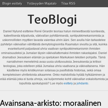
Blogin esittely
Ystävyyden Majatalo
Tilaa RSS
TeoBlogi
Daniel Nylund esittelee René Girardin teoriaa halun mimeettisestä luonteesta,
kateellisesta kilpailusta, väkivallan pyhittämisestä, syntipukkimekanismista ja
uskonnollisten myyttien tavasta vaientaa uhrin ääni. Sen avulla hän tarkastelee
pyhitetyn väkivallan vähittäistä demytologisointia Raamatun sivuilla ja sitä, kuinka
evankeliumit paljastavat uhria vaativan syntipukkimekanismin ihmisten
ominaisuudeksi ja Jumalan täysin väkivallattomaksi ihmisten rakastajaksi. Daniel
dramatisoi Jeesuksen elämän ja opetuksen Markuksen tekstien pohjalta. Tämä
narratiivinen menetelmä avaa uusia ulottuvuuksia Jeesuksesta ja kritisoi
teologiaa, joka edelleen pitää Jumalaa uhria vaativana ja väkivaltaisena. Hän
käsittelee myös kristikunnan sotaisaa ja pasifistista historiaa, sekä omaa
kompleksisen uhritietoista aikaamme. Onko mahdollista hylätä hylkääminen ja
elää elämää joka ei tuota uhreja, vai kuljemmeko kohti väkivallan eskaloitumista ja
lopullista apokalypsiä? Lue myös
esittely
ja
johdanto
.
Avainsana-arkisto:
moraalinen