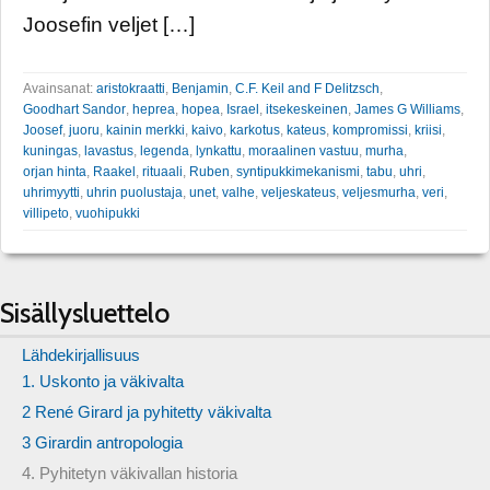
Joosefin veljet […]
Avainsanat:
aristokraatti
,
Benjamin
,
C.F. Keil and F Delitzsch
,
Goodhart Sandor
,
heprea
,
hopea
,
Israel
,
itsekeskeinen
,
James G Williams
,
Joosef
,
juoru
,
kainin merkki
,
kaivo
,
karkotus
,
kateus
,
kompromissi
,
kriisi
,
kuningas
,
lavastus
,
legenda
,
lynkattu
,
moraalinen vastuu
,
murha
,
orjan hinta
,
Raakel
,
rituaali
,
Ruben
,
syntipukkimekanismi
,
tabu
,
uhri
,
uhrimyytti
,
uhrin puolustaja
,
unet
,
valhe
,
veljeskateus
,
veljesmurha
,
veri
,
villipeto
,
vuohipukki
Sisällysluettelo
Lähdekirjallisuus
1. Uskonto ja väkivalta
2 René Girard ja pyhitetty väkivalta
3 Girardin antropologia
4. Pyhitetyn väkivallan historia