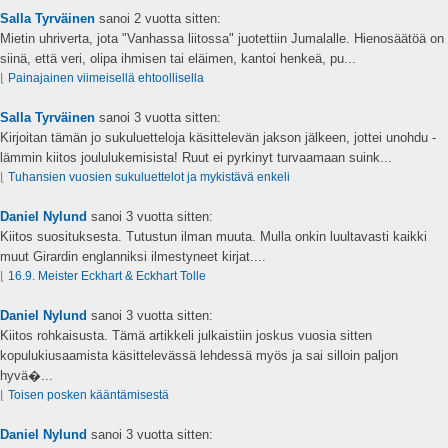
Salla Tyrväinen
sanoi
2 vuotta sitten:
Mietin uhriverta, jota "Vanhassa liitossa" juotettiin Jumalalle. Hienosäätöä on
siinä, että veri, olipa ihmisen tai eläimen, kantoi henkeä, pu...
⌊
Painajainen viimeisellä ehtoollisella
Salla Tyrväinen
sanoi
3 vuotta sitten:
Kirjoitan tämän jo sukuluetteloja käsittelevän jakson jälkeen, jottei unohdu -
lämmin kiitos joululukemisista! Ruut ei pyrkinyt turvaamaan suink...
⌊
Tuhansien vuosien sukuluettelot ja mykistävä enkeli
Daniel Nylund
sanoi
3 vuotta sitten:
Kiitos suosituksesta. Tutustun ilman muuta. Mulla onkin luultavasti kaikki
muut Girardin englanniksi ilmestyneet kirjat....
⌊
16.9. Meister Eckhart & Eckhart Tolle
Daniel Nylund
sanoi
3 vuotta sitten:
Kiitos rohkaisusta. Tämä artikkeli julkaistiin joskus vuosia sitten
kopulukiusaamista käsittelevässä lehdessä myös ja sai silloin paljon
hyvä�...
⌊
Toisen posken kääntämisestä
Daniel Nylund
sanoi
3 vuotta sitten: