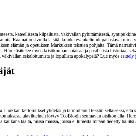
eesta, kateellisesta kilpailusta, väkivallan pyhittämisestä, syntipukkim
isointia Raamatun sivuilla ja sitä, kuinka evankeliumit paljastavat uhr
suksen elämän ja opetuksen Markuksen tekstien pohjalta. Tämä narratiivi
na. Hän käsittelee myös kristikunnan sotaisaa ja pasifistista historiaa,
i väkivallan eskaloitumista ja lopullista apokalypsiä? Lue myös
esittely
äjät
Luukkan kertomukset yhdeksi ja tarinoittanut tekstin sellaiseksi, että se
 kertomuksesta alaviitteinen löytyy TeoBlogin seuraavan otsikon alla. He
ta kaukana täältä, niissä maissa, joissa ei lumesta mitään tiedetty halli