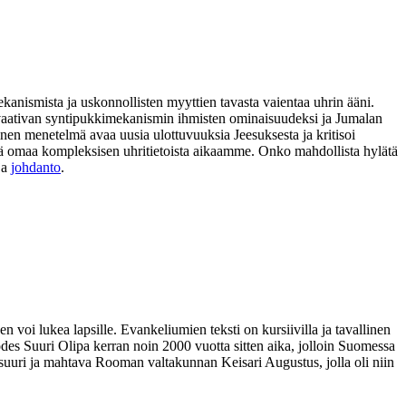
ekanismista ja uskonnollisten myyttien tavasta vaientaa uhrin ääni.
ia vaativan syntipukkimekanismin ihmisten ominaisuudeksi ja Jumalan
nen menetelmä avaa uusia ulottuvuuksia Jeesuksesta ja kritisoi
 sekä omaa kompleksisen uhritietoista aikaamme. Onko mahdollista hylätä
ja
johdanto
.
n voi lukea lapsille. Evankeliumien teksti on kursiivilla ja tavallinen
rodes Suuri Olipa kerran noin 2000 vuotta sitten aika, jolloin Suomessa
tsi suuri ja mahtava Rooman valtakunnan Keisari Augustus, jolla oli niin