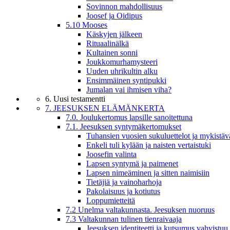
Sovinnon mahdollisuus
Joosef ja Oidipus
5.10 Mooses
Käskyjen jälkeen
Rituaalinälkä
Kultainen sonni
Joukkomurhamysteeri
Uuden uhrikultin alku
Ensimmäinen syntipukki
Jumalan vai ihmisen viha?
6. Uusi testamentti
7. JEESUKSEN ELÄMÄNKERTA
7.0. Joulukertomus lapsille sanoitettuna
7.1. Jeesuksen syntymäkertomukset
Tuhansien vuosien sukuluettelot ja mykistäv
Enkeli tuli kylään ja naisten vertaistuki
Joosefin valinta
Lapsen syntymä ja paimenet
Lapsen nimeäminen ja sitten naimisiin
Tietäjiä ja vainoharhoja
Pakolaisuus ja kotiutus
Loppumietteitä
7.2 Unelma valtakunnasta. Jeesuksen nuoruus
7.3 Valtakunnan tulinen tienraivaaja
Jeesuksen identiteetti ja kutsumus vahvistuu