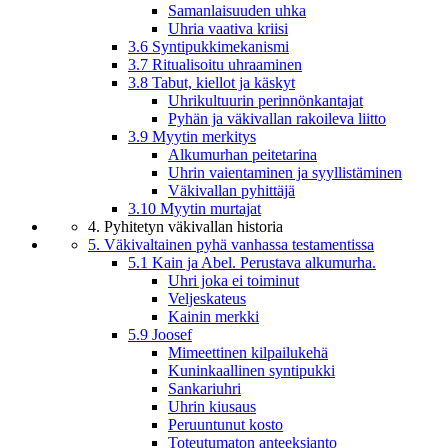
Samanlaisuuden uhka
Uhria vaativa kriisi
3.6 Syntipukkimekanismi
3.7 Ritualisoitu uhraaminen
3.8 Tabut, kiellot ja käskyt
Uhrikultuurin perinnönkantajat
Pyhän ja väkivallan rakoileva liitto
3.9 Myytin merkitys
Alkumurhan peitetarina
Uhrin vaientaminen ja syyllistäminen
Väkivallan pyhittäjä
3.10 Myytin murtajat
4. Pyhitetyn väkivallan historia
5. Väkivaltainen pyhä vanhassa testamentissa
5.1 Kain ja Abel. Perustava alkumurha.
Uhri joka ei toiminut
Veljeskateus
Kainin merkki
5.9 Joosef
Mimeettinen kilpailukehä
Kuninkaallinen syntipukki
Sankariuhri
Uhrin kiusaus
Peruuntunut kosto
Toteutumaton anteeksianto