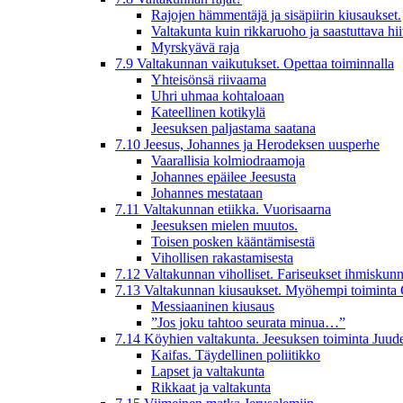
Rajojen hämmentäjä ja sisäpiirin kiusaukset.
Valtakunta kuin rikkaruoho ja saastuttava hi
Myrskyävä raja
7.9 Valtakunnan vaikutukset. Opettaa toiminnalla
Yhteisönsä riivaama
Uhri uhmaa kohtaloaan
Kateellinen kotikylä
Jeesuksen paljastama saatana
7.10 Jeesus, Johannes ja Herodeksen uusperhe
Vaarallisia kolmiodraamoja
Johannes epäilee Jeesusta
Johannes mestataan
7.11 Valtakunnan etiikka. Vuorisaarna
Jeesuksen mielen muutos.
Toisen posken kääntämisestä
Vihollisen rakastamisesta
7.12 Valtakunnan viholliset. Fariseukset ihmiskunn
7.13 Valtakunnan kiusaukset. Myöhempi toiminta 
Messiaaninen kiusaus
”Jos joku tahtoo seurata minua…”
7.14 Köyhien valtakunta. Jeesuksen toiminta Juud
Kaifas. Täydellinen poliitikko
Lapset ja valtakunta
Rikkaat ja valtakunta