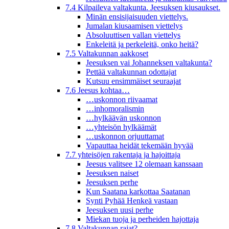
7.4 Kilpaileva valtakunta. Jeesuksen kiusaukset.
Minän ensisijaisuuden viettelys.
Jumalan kiusaamisen viettelys
Absoluuttisen vallan viettelys
Enkeleitä ja perkeleitä, onko heitä?
7.5 Valtakunnan aakkoset
Jeesuksen vai Johanneksen valtakunta?
Pettää valtakunnan odottajat
Kutsuu ensimmäiset seuraajat
7.6 Jeesus kohtaa…
…uskonnon riivaamat
…inhomoralismin
…hylkäävän uskonnon
…yhteisön hylkäämät
…uskonnon orjuuttamat
Vapauttaa heidät tekemään hyvää
7.7 yhteisöjen rakentaja ja hajoittaja
Jeesus valitsee 12 olemaan kanssaan
Jeesuksen naiset
Jeesuksen perhe
Kun Saatana karkottaa Saatanan
Synti Pyhää Henkeä vastaan
Jeesuksen uusi perhe
Miekan tuoja ja perheiden hajottaja
7.8 Valtakunnan rajat?