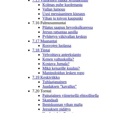
7.15 Viimeinen matka Jerusalemiin
Kolmas puhe kuolemasta
Vallan lumous
Uusi messiaaninen kiusaus
Vihan ja toivon kaupunki
7.16 Palmusunnuntai
Pilatus saapuu hevoskulkueessa
Jeesus ratsastaa aasilla
Pyhitetyn väkivallan keskus
7.17 Maanantai
Rosvojen luolassa
7.18 Tiistai
Velvoittava anteeksianto
Kenen valtuuksilla?
Kostava Jumala?
Mikä keisarille kuuluu?
Manipuloidun lesken ropo
7.19 Keskiviikko
Tuhlaajanainen
Juudaksen ”kavallus”
7.20 Torstai
Painajainen viimeisellä ehtoollisella
Skandaali
Ihmiskunnan vihan malja
Jeesuksen pidätys