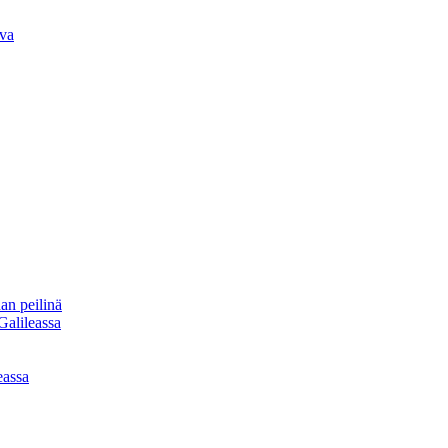
iva
an peilinä
Galileassa
eassa