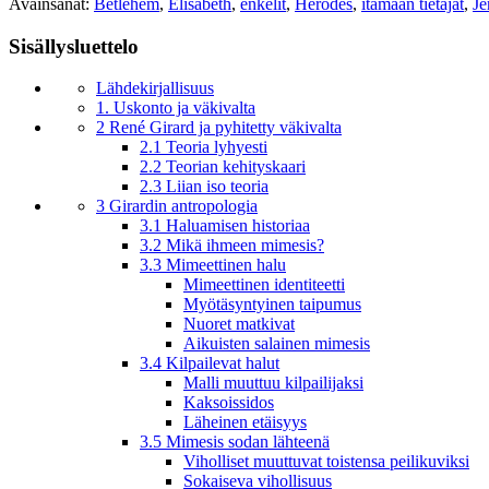
Avainsanat:
Betlehem
,
Elisabeth
,
enkelit
,
Herodes
,
itämään tietäjät
,
Je
Sisällysluettelo
Lähdekirjallisuus
1. Uskonto ja väkivalta
2 René Girard ja pyhitetty väkivalta
2.1 Teoria lyhyesti
2.2 Teorian kehityskaari
2.3 Liian iso teoria
3 Girardin antropologia
3.1 Haluamisen historiaa
3.2 Mikä ihmeen mimesis?
3.3 Mimeettinen halu
Mimeettinen identiteetti
Myötäsyntyinen taipumus
Nuoret matkivat
Aikuisten salainen mimesis
3.4 Kilpailevat halut
Malli muuttuu kilpailijaksi
Kaksoissidos
Läheinen etäisyys
3.5 Mimesis sodan lähteenä
Viholliset muuttuvat toistensa peilikuviksi
Sokaiseva vihollisuus