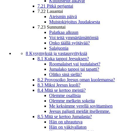
Kuulustelut alkavat
7.21 Pitkä perjantai
7.22 Lauantai
Ateismin päivä
Muistokirjoitus Juudaksesta
7.23 Sunnuntai
Palatkaa alkuun
Voi teitä ymmärtämättömiä
Onko täällä syötävää?
Salajuonia
8 Kysymyksiä ja vastausyrityksiä
8.1 Kuka tappoi Jeesuksen?
Roomalaiset vai juutalaiset?
Jumalako tappoi tai tapatti?
Olitko sinä siellä?
8.2 Provosoiko Jeesus oman kuolemansa?
8.3 Miksi Jeesus kuoli?
8.4 Mitä se kertoo meistä?
Olemme osallisia
Olemme melkein sokeita
Me keksimme verellä sovittamisen
Jeesus paljasti meidät itsellemme.
8.5 Mitä se kertoo Jumalasta?
Hän on uhrautuva
Hän on väkivallaton