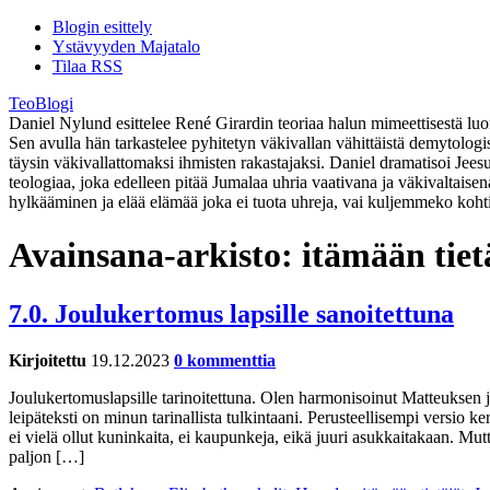
Blogin esittely
Ystävyyden Majatalo
Tilaa RSS
TeoBlogi
Daniel Nylund esittelee René Girardin teoriaa halun mimeettisestä luont
Sen avulla hän tarkastelee pyhitetyn väkivallan vähittäistä demytolog
täysin väkivallattomaksi ihmisten rakastajaksi. Daniel dramatisoi Jee
teologiaa, joka edelleen pitää Jumalaa uhria vaativana ja väkivaltaise
hylkääminen ja elää elämää joka ei tuota uhreja, vai kuljemmeko koht
Avainsana-arkisto:
itämään tiet
7.0. Joulukertomus lapsille sanoitettuna
Kirjoitettu
19.12.2023
0 kommenttia
Joulukertomuslapsille tarinoitettuna. Olen harmonisoinut Matteuksen ja 
leipäteksti on minun tarinallista tulkintaani. Perusteellisempi versio
ei vielä ollut kuninkaita, ei kaupunkeja, eikä juuri asukkaitakaan. Mut
paljon […]