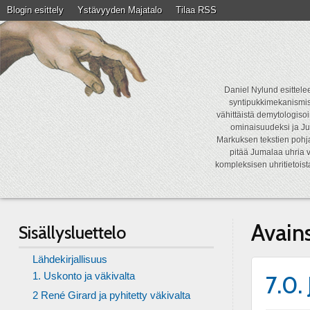
Blogin esittely
Ystävyyden Majatalo
Tilaa RSS
Daniel Nylund esittelee
syntipukkimekanismist
vähittäistä demytologisoi
ominaisuudeksi ja Ju
Markuksen tekstien pohja
pitää Jumalaa uhria v
kompleksisen uhritietois
Avain
Sisällysluettelo
Lähdekirjallisuus
1. Uskonto ja väkivalta
7.0.
2 René Girard ja pyhitetty väkivalta