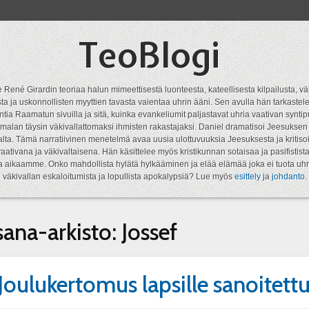
TeoBlogi
 René Girardin teoriaa halun mimeettisestä luonteesta, kateellisesta kilpailusta, vä
a ja uskonnollisten myyttien tavasta vaientaa uhrin ääni. Sen avulla hän tarkastele
ntia Raamatun sivuilla ja sitä, kuinka evankeliumit paljastavat uhria vaativan syn
malan täysin väkivallattomaksi ihmisten rakastajaksi. Daniel dramatisoi Jeesukse
lta. Tämä narratiivinen menetelmä avaa uusia ulottuvuuksia Jeesuksesta ja kritisoi
aativana ja väkivaltaisena. Hän käsittelee myös kristikunnan sotaisaa ja pasifistist
ta aikaamme. Onko mahdollista hylätä hylkääminen ja elää elämää joka ei tuota uhr
väkivallan eskaloitumista ja lopullista apokalypsiä? Lue myös
esittely
ja
johdanto
.
sana-arkisto:
Jossef
 Joulukertomus lapsille sanoitett