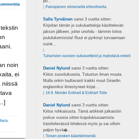
pu...
kommenttia
⌊
Painajainen viimeisellä ehtoollisella
Salla Tyrväinen
sanoi
3 vuotta sitten:
Kirjoitan tämän jo sukuluetteloja käsittelevän
tekstin
jakson jälkeen, jottei unohdu - lämmin kiitos
on
joululukemisista! Ruut ei pyrkinyt turvaamaan
suink...
aani.
⌊
Tuhansien vuosien sukuluettelot ja mykistävä enkeli
an noin
Daniel Nylund
sanoi
3 vuotta sitten:
aita, ei
Kiitos suosituksesta. Tutustun ilman muuta.
Mulla onkin luultavasti kaikki muut Girardin
 niissä
englanniksi ilmestyneet kirjat....
htava
⌊
16.9. Meister Eckhart & Eckhart Tolle
…]
Daniel Nylund
sanoi
3 vuotta sitten:
Kiitos rohkaisusta. Tämä artikkeli julkaistiin
joskus vuosia sitten kopulukiusaamista
Maria
,
käsittelevässä lehdessä myös ja sai silloin
paljon hyvä�...
⌊
Toisen posken kääntämisestä