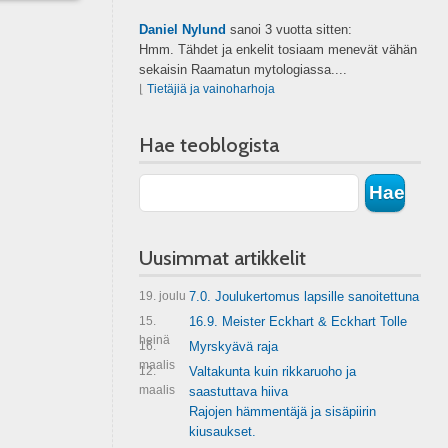
Daniel Nylund
sanoi
3 vuotta sitten:
Hmm. Tähdet ja enkelit tosiaam menevät vähän
sekaisin Raamatun mytologiassa....
⌊
Tietäjiä ja vainoharhoja
Hae teoblogista
Uusimmat artikkelit
19. joulu
7.0. Joulukertomus lapsille sanoitettuna
15.
16.9. Meister Eckhart & Eckhart Tolle
heinä
16.
Myrskyävä raja
maalis
12.
Valtakunta kuin rikkaruoho ja
maalis
saastuttava hiiva
Rajojen hämmentäjä ja sisäpiirin
kiusaukset.