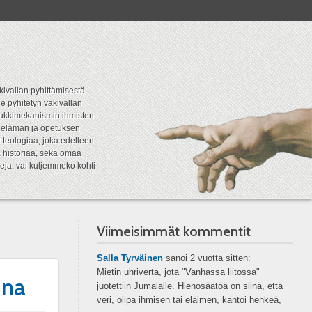
kivallan pyhittämisestä,
e pyhitetyn väkivallan
tipukkimekanismin ihmisten
n elämän ja opetuksen
 teologiaa, joka edelleen
a historiaa, sekä omaa
eja, vai kuljemmeko kohti
Viimeisimmät kommentit
Salla Tyrväinen
sanoi
2 vuotta sitten:
Mietin uhriverta, jota "Vanhassa liitossa"
una
juotettiin Jumalalle. Hienosäätöä on siinä, että
veri, olipa ihmisen tai eläimen, kantoi henkeä,