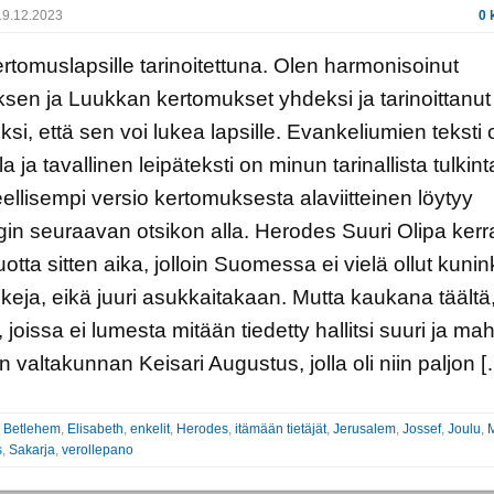
9.12.2023
0 
rtomuslapsille tarinoitettuna. Olen harmonisoinut
sen ja Luukkan kertomukset yhdeksi ja tarinoittanut 
eksi, että sen voi lukea lapsille. Evankeliumien teksti 
lla ja tavallinen leipäteksti on minun tarinallista tulkint
ellisempi versio kertomuksesta alaviitteinen löytyy
in seuraavan otsikon alla. Herodes Suuri Olipa kerr
otta sitten aika, jolloin Suomessa ei vielä ollut kunink
eja, eikä juuri asukkaitakaan. Mutta kaukana täältä,
 joissa ei lumesta mitään tiedetty hallitsi suuri ja ma
valtakunnan Keisari Augustus, jolla oli niin paljon [
:
Betlehem
,
Elisabeth
,
enkelit
,
Herodes
,
itämään tietäjät
,
Jerusalem
,
Jossef
,
Joulu
,
s
,
Sakarja
,
verollepano