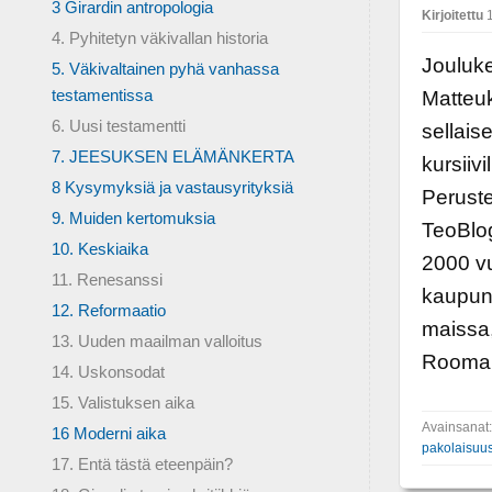
3 Girardin antropologia
Kirjoitettu
1
4. Pyhitetyn väkivallan historia
Jouluke
5. Väkivaltainen pyhä vanhassa
testamentissa
Matteuk
6. Uusi testamentti
sellais
7. JEESUKSEN ELÄMÄNKERTA
kursiivi
8 Kysymyksiä ja vastausyrityksiä
Peruste
9. Muiden kertomuksia
TeoBlog
10. Keskiaika
2000 vu
11. Renesanssi
kaupunk
12. Reformaatio
maissa,
13. Uuden maailman valloitus
Rooman 
14. Uskonsodat
15. Valistuksen aika
Avainsanat
16 Moderni aika
pakolaisuu
17. Entä tästä eteenpäin?