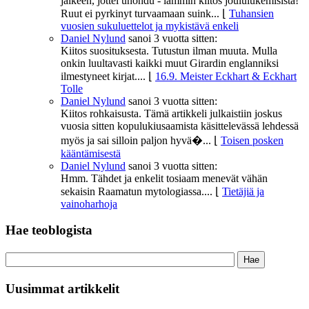
jälkeen, jottei unohdu - lämmin kiitos joululukemisista!
Ruut ei pyrkinyt turvaamaan suink...
⌊
Tuhansien
vuosien sukuluettelot ja mykistävä enkeli
Daniel Nylund
sanoi
3 vuotta sitten:
Kiitos suosituksesta. Tutustun ilman muuta. Mulla
onkin luultavasti kaikki muut Girardin englanniksi
ilmestyneet kirjat....
⌊
16.9. Meister Eckhart & Eckhart
Tolle
Daniel Nylund
sanoi
3 vuotta sitten:
Kiitos rohkaisusta. Tämä artikkeli julkaistiin joskus
vuosia sitten kopulukiusaamista käsittelevässä lehdessä
myös ja sai silloin paljon hyvä�...
⌊
Toisen posken
kääntämisestä
Daniel Nylund
sanoi
3 vuotta sitten:
Hmm. Tähdet ja enkelit tosiaam menevät vähän
sekaisin Raamatun mytologiassa....
⌊
Tietäjiä ja
vainoharhoja
Hae teoblogista
Uusimmat artikkelit