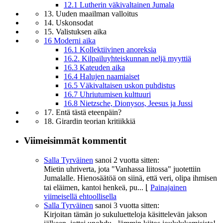
12.1 Lutherin väkivaltainen Jumala
13. Uuden maailman valloitus
14. Uskonsodat
15. Valistuksen aika
16 Moderni aika
16.1 Kollektiivinen anoreksia
16.2. Kilpailuyhteiskunnan neljä myyttiä
16.3 Kateuden aika
16.4 Halujen naamiaiset
16.5 Väkivaltaisen uskon puhdistus
16.7 Uhriutumisen kulttuuri
16.8 Nietzsche, Dionysos, Jeesus ja Jussi
17. Entä tästä eteenpäin?
18. Girardin teorian kritiikkiä
Viimeisimmät kommentit
Salla Tyrväinen
sanoi
2 vuotta sitten:
Mietin uhriverta, jota "Vanhassa liitossa" juotettiin
Jumalalle. Hienosäätöä on siinä, että veri, olipa ihmisen
tai eläimen, kantoi henkeä, pu...
⌊
Painajainen
viimeisellä ehtoollisella
Salla Tyrväinen
sanoi
3 vuotta sitten:
Kirjoitan tämän jo sukuluetteloja käsittelevän jakson