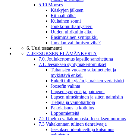
5.10 Mooses
Käskyjen jälkeen
Rituaalinälkä
Kultainen sonni
Joukkomurhamysteeri
Uuden uhrikultin alku
Ensimmäinen syntipukki
Jumalan vai ihmisen viha?
6. Uusi testamentti
7. JEESUKSEN ELÄMÄNKERTA
7.0. Joulukertomus lapsille sanoitettuna
7.1. Jeesuksen syntymäkertomukset
Tuhansien vuosien sukuluettelot ja
mykistävä enkeli
Enkeli tuli kylään ja naisten vertaistuki
Joosefin valinta
Lapsen syntymä ja paimenet
Lapsen nimeäminen ja sitten naimisiin
Tietäjiä ja vainoharhoja
Pakolaisuus ja kotiutus
Loppumietteitä
7.2 Unelma valtakunnasta. Jeesuksen nuoruus
7.3 Valtakunnan tulinen tienraivaaja
Jeesuksen identiteetti ja kutsumus
vahvistuu