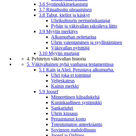
3.6 Syntipukkimekanismi
3.7 Ritualisoitu uhraaminen
3.8 Tabut, kiellot ja käskyt
Uhrikultuurin perinnönkantajat
Pyhän ja väkivallan rakoileva liitto
3.9 Myytin merkitys
Alkumurhan peitetarina
Uhrin vaientaminen ja syyllistäminen
Väkivallan pyhittäjä
3.10 Myytin murtajat
4. Pyhitetyn väkivallan historia
5. Väkivaltainen pyhä vanhassa testamentissa
5.1 Kain ja Abel. Perustava alkumurha.
Uhri joka ei toiminut
Veljeskateus
Kainin merkki
5.9 Joosef
Mimeettinen kilpailukehä
Kuninkaallinen syntipukki
Sankariuhri
Uhrin kiusaus
Peruuntunut kosto
Toteutumaton anteeksianto
Sovinnon mahdollisuus
Joosef ja Oidipus