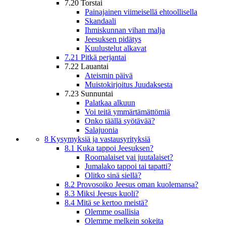
7.20 Torstai
Painajainen viimeisellä ehtoollisella
Skandaali
Ihmiskunnan vihan malja
Jeesuksen pidätys
Kuulustelut alkavat
7.21 Pitkä perjantai
7.22 Lauantai
Ateismin päivä
Muistokirjoitus Juudaksesta
7.23 Sunnuntai
Palatkaa alkuun
Voi teitä ymmärtämättömiä
Onko täällä syötävää?
Salajuonia
8 Kysymyksiä ja vastausyrityksiä
8.1 Kuka tappoi Jeesuksen?
Roomalaiset vai juutalaiset?
Jumalako tappoi tai tapatti?
Olitko sinä siellä?
8.2 Provosoiko Jeesus oman kuolemansa?
8.3 Miksi Jeesus kuoli?
8.4 Mitä se kertoo meistä?
Olemme osallisia
Olemme melkein sokeita