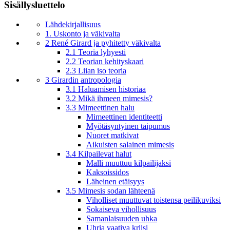
Sisällysluettelo
Lähdekirjallisuus
1. Uskonto ja väkivalta
2 René Girard ja pyhitetty väkivalta
2.1 Teoria lyhyesti
2.2 Teorian kehityskaari
2.3 Liian iso teoria
3 Girardin antropologia
3.1 Haluamisen historiaa
3.2 Mikä ihmeen mimesis?
3.3 Mimeettinen halu
Mimeettinen identiteetti
Myötäsyntyinen taipumus
Nuoret matkivat
Aikuisten salainen mimesis
3.4 Kilpailevat halut
Malli muuttuu kilpailijaksi
Kaksoissidos
Läheinen etäisyys
3.5 Mimesis sodan lähteenä
Viholliset muuttuvat toistensa peilikuviksi
Sokaiseva vihollisuus
Samanlaisuuden uhka
Uhria vaativa kriisi