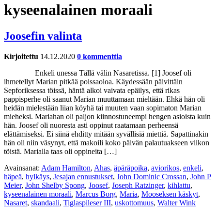
kyseenalainen moraali
Joosefin valinta
Kirjoitettu
14.12.2020
0 kommenttia
Enkeli unessa Tällä välin Nasaretissa. [1] Joosef oli
ihmetellyt Marian pitkää poissaoloa. Käydessään päivittäin
Sepforiksessa töissä, häntä alkoi vaivata epäilys, että rikas
pappisperhe oli saanut Marian muuttamaan mieltään. Ehkä hän oli
heidän mielestään liian köyhä tai muuten vaan sopimaton Marian
mieheksi. Mariahan oli paljon kiinnostuneempi hengen asioista kuin
hän. Joosef oli nuoresta asti oppinut raatamaan perheensä
elättämiseksi. Ei siinä ehditty mitään syvällisiä miettiä. Sapattinakin
hän oli niin väsynyt, että makoili koko päivän palautuakseen viikon
töistä. Marialla taas oli oppineita […]
Avainsanat:
Adam Hamilton
,
Ahas
,
äpäräpoika
,
aviorikos
,
enkeli
,
häpeä
,
hylkäys
,
Jesajan ennustukset
,
John Dominic Crossan
,
John P
Meier
,
John Shelby Spong
,
Joosef
,
Joseph Ratzinger
,
kihlattu
,
kyseenalainen moraali
,
Marcus Borg
,
Maria
,
Mooseksen käskyt
,
Nasaret
,
skandaali
,
Tiglaspileser III
,
uskottomuus
,
Walter Wink