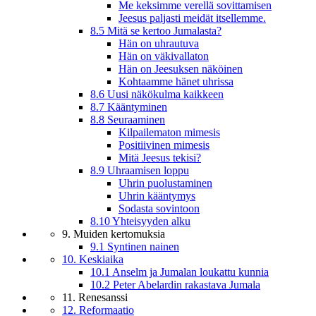
Me keksimme verellä sovittamisen
Jeesus paljasti meidät itsellemme.
8.5 Mitä se kertoo Jumalasta?
Hän on uhrautuva
Hän on väkivallaton
Hän on Jeesuksen näköinen
Kohtaamme hänet uhrissa
8.6 Uusi näkökulma kaikkeen
8.7 Kääntyminen
8.8 Seuraaminen
Kilpailematon mimesis
Positiivinen mimesis
Mitä Jeesus tekisi?
8.9 Uhraamisen loppu
Uhrin puolustaminen
Uhrin kääntymys
Sodasta sovintoon
8.10 Yhteisyyden alku
9. Muiden kertomuksia
9.1 Syntinen nainen
10. Keskiaika
10.1 Anselm ja Jumalan loukattu kunnia
10.2 Peter Abelardin rakastava Jumala
11. Renesanssi
12. Reformaatio