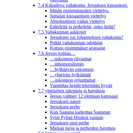
7.4 Kilpaileva valtakunta. Jeesuksen kiusaukset.
Minän ensisijaisuuden viettelys.
Jumalan kiusaamisen viettelys
Absoluuttisen vallan viettelys
Enkeleitä ja perkeleitä, onko heitä?
7.5 Valtakunnan aakkoset
Jeesuksen vai Johanneksen valtakunta?
Pettää valtakunnan odottajat
Kutsuu ensimmäiset seuraajat
7.6 Jeesus kohtaa…
…uskonnon riivaamat
…inhomoralismin
…hylkäävän uskonnon
…yhteisön hylkäämät
…uskonnon orjuuttamat
Vapauttaa heidät tekemään hyvää
7.7 yhteisöjen rakentaja ja hajoittaja
Jeesus valitsee 12 olemaan kanssaan
Jeesuksen naiset
Jeesuksen perhe
Kun Saatana karkottaa Saatanan
Synti Pyhää Henkeä vastaan
Jeesuksen uusi perhe
Miekan tuoja ja perheiden hajottaja