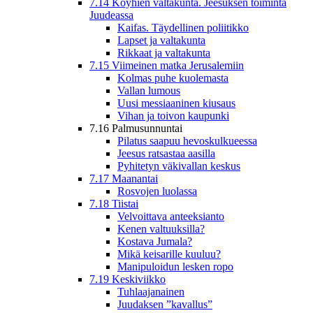
7.14 Köyhien valtakunta. Jeesuksen toiminta
Juudeassa
Kaifas. Täydellinen poliitikko
Lapset ja valtakunta
Rikkaat ja valtakunta
7.15 Viimeinen matka Jerusalemiin
Kolmas puhe kuolemasta
Vallan lumous
Uusi messiaaninen kiusaus
Vihan ja toivon kaupunki
7.16 Palmusunnuntai
Pilatus saapuu hevoskulkueessa
Jeesus ratsastaa aasilla
Pyhitetyn väkivallan keskus
7.17 Maanantai
Rosvojen luolassa
7.18 Tiistai
Velvoittava anteeksianto
Kenen valtuuksilla?
Kostava Jumala?
Mikä keisarille kuuluu?
Manipuloidun lesken ropo
7.19 Keskiviikko
Tuhlaajanainen
Juudaksen ”kavallus”