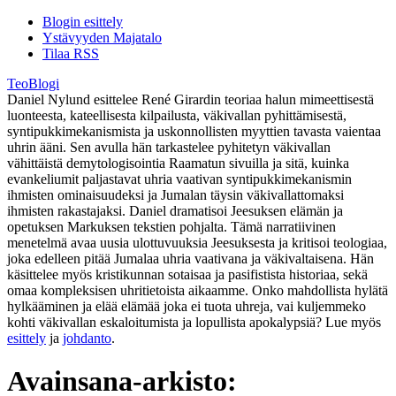
Blogin esittely
Ystävyyden Majatalo
Tilaa RSS
TeoBlogi
Daniel Nylund esittelee René Girardin teoriaa halun mimeettisestä
luonteesta, kateellisesta kilpailusta, väkivallan pyhittämisestä,
syntipukkimekanismista ja uskonnollisten myyttien tavasta vaientaa
uhrin ääni. Sen avulla hän tarkastelee pyhitetyn väkivallan
vähittäistä demytologisointia Raamatun sivuilla ja sitä, kuinka
evankeliumit paljastavat uhria vaativan syntipukkimekanismin
ihmisten ominaisuudeksi ja Jumalan täysin väkivallattomaksi
ihmisten rakastajaksi. Daniel dramatisoi Jeesuksen elämän ja
opetuksen Markuksen tekstien pohjalta. Tämä narratiivinen
menetelmä avaa uusia ulottuvuuksia Jeesuksesta ja kritisoi teologiaa,
joka edelleen pitää Jumalaa uhria vaativana ja väkivaltaisena. Hän
käsittelee myös kristikunnan sotaisaa ja pasifistista historiaa, sekä
omaa kompleksisen uhritietoista aikaamme. Onko mahdollista hylätä
hylkääminen ja elää elämää joka ei tuota uhreja, vai kuljemmeko
kohti väkivallan eskaloitumista ja lopullista apokalypsiä? Lue myös
esittely
ja
johdanto
.
Avainsana-arkisto: