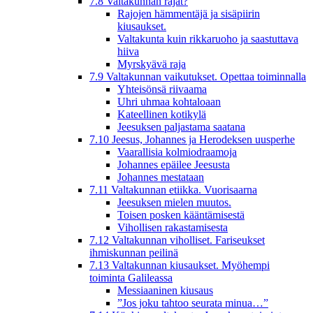
7.8 Valtakunnan rajat?
Rajojen hämmentäjä ja sisäpiirin
kiusaukset.
Valtakunta kuin rikkaruoho ja saastuttava
hiiva
Myrskyävä raja
7.9 Valtakunnan vaikutukset. Opettaa toiminnalla
Yhteisönsä riivaama
Uhri uhmaa kohtaloaan
Kateellinen kotikylä
Jeesuksen paljastama saatana
7.10 Jeesus, Johannes ja Herodeksen uusperhe
Vaarallisia kolmiodraamoja
Johannes epäilee Jeesusta
Johannes mestataan
7.11 Valtakunnan etiikka. Vuorisaarna
Jeesuksen mielen muutos.
Toisen posken kääntämisestä
Vihollisen rakastamisesta
7.12 Valtakunnan viholliset. Fariseukset
ihmiskunnan peilinä
7.13 Valtakunnan kiusaukset. Myöhempi
toiminta Galileassa
Messiaaninen kiusaus
”Jos joku tahtoo seurata minua…”