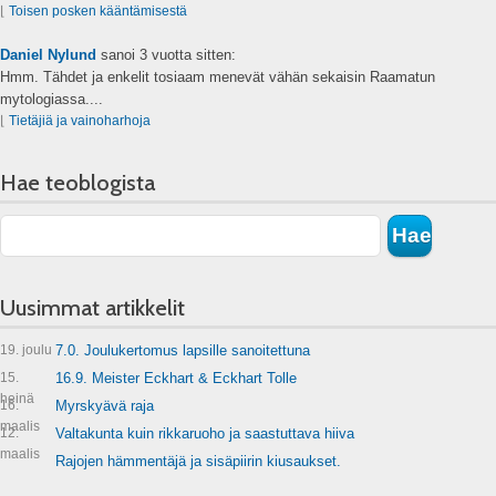
⌊
Toisen posken kääntämisestä
Daniel Nylund
sanoi
3 vuotta sitten:
Hmm. Tähdet ja enkelit tosiaam menevät vähän sekaisin Raamatun
mytologiassa....
⌊
Tietäjiä ja vainoharhoja
Hae teoblogista
Uusimmat artikkelit
19. joulu
7.0. Joulukertomus lapsille sanoitettuna
15.
16.9. Meister Eckhart & Eckhart Tolle
heinä
16.
Myrskyävä raja
maalis
12.
Valtakunta kuin rikkaruoho ja saastuttava hiiva
maalis
Rajojen hämmentäjä ja sisäpiirin kiusaukset.