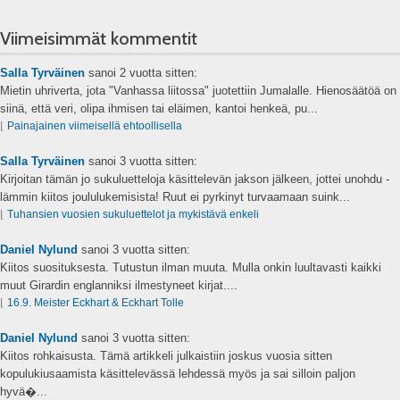
Viimeisimmät kommentit
Salla Tyrväinen
sanoi
2 vuotta sitten:
Mietin uhriverta, jota "Vanhassa liitossa" juotettiin Jumalalle. Hienosäätöä on
siinä, että veri, olipa ihmisen tai eläimen, kantoi henkeä, pu...
⌊
Painajainen viimeisellä ehtoollisella
Salla Tyrväinen
sanoi
3 vuotta sitten:
Kirjoitan tämän jo sukuluetteloja käsittelevän jakson jälkeen, jottei unohdu -
lämmin kiitos joululukemisista! Ruut ei pyrkinyt turvaamaan suink...
⌊
Tuhansien vuosien sukuluettelot ja mykistävä enkeli
Daniel Nylund
sanoi
3 vuotta sitten:
Kiitos suosituksesta. Tutustun ilman muuta. Mulla onkin luultavasti kaikki
muut Girardin englanniksi ilmestyneet kirjat....
⌊
16.9. Meister Eckhart & Eckhart Tolle
Daniel Nylund
sanoi
3 vuotta sitten:
Kiitos rohkaisusta. Tämä artikkeli julkaistiin joskus vuosia sitten
kopulukiusaamista käsittelevässä lehdessä myös ja sai silloin paljon
hyvä�...