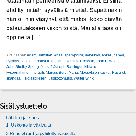
raatamaan perheensä elättämiseksi. Ei siinä
ehditty mitään syvällisiä miettiä. Sapattinakin
hän oli niin väsynyt, että makoili koko päivän
palautuakseen viikon töistä. Marialla taas oli
oppineita […]
Avainsanat:
Adam Hamilton
,
Ahas
,
äpäräpoika
,
aviorikos
,
enkeli
,
häpeä
,
hylkäys
,
Jesajan ennustukset
,
John Dominic Crossan
,
John P Meier
,
John Shelby Spong
,
Joosef
,
Joseph Ratzinger
,
kihlattu
,
kyseenalainen moraali
,
Marcus Borg
,
Maria
,
Mooseksen käskyt
,
Nasaret
,
skandaali
,
Tiglaspileser III
,
uskottomuus
,
Walter Wink
Sisällysluettelo
Lähdekirjallisuus
1. Uskonto ja väkivalta
2 René Girard ja pyhitetty väkivalta