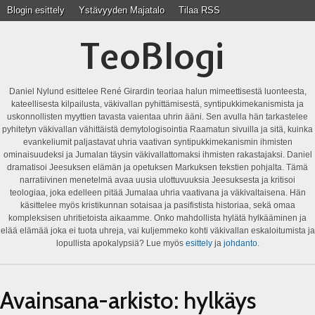
Blogin esittely
Ystävyyden Majatalo
Tilaa RSS
TeoBlogi
Daniel Nylund esittelee René Girardin teoriaa halun mimeettisestä luonteesta,
kateellisesta kilpailusta, väkivallan pyhittämisestä, syntipukkimekanismista ja
uskonnollisten myyttien tavasta vaientaa uhrin ääni. Sen avulla hän tarkastelee
pyhitetyn väkivallan vähittäistä demytologisointia Raamatun sivuilla ja sitä, kuinka
evankeliumit paljastavat uhria vaativan syntipukkimekanismin ihmisten
ominaisuudeksi ja Jumalan täysin väkivallattomaksi ihmisten rakastajaksi. Daniel
dramatisoi Jeesuksen elämän ja opetuksen Markuksen tekstien pohjalta. Tämä
narratiivinen menetelmä avaa uusia ulottuvuuksia Jeesuksesta ja kritisoi
teologiaa, joka edelleen pitää Jumalaa uhria vaativana ja väkivaltaisena. Hän
käsittelee myös kristikunnan sotaisaa ja pasifistista historiaa, sekä omaa
kompleksisen uhritietoista aikaamme. Onko mahdollista hylätä hylkääminen ja
elää elämää joka ei tuota uhreja, vai kuljemmeko kohti väkivallan eskaloitumista ja
lopullista apokalypsiä? Lue myös
esittely
ja
johdanto
.
Avainsana-arkisto:
hylkäys