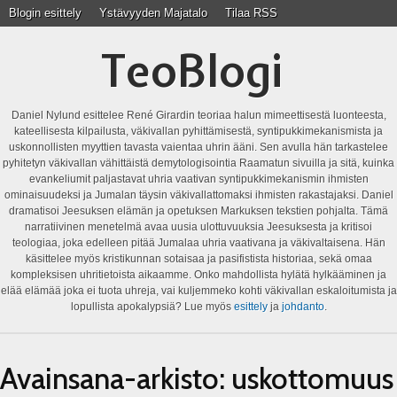
Blogin esittely
Ystävyyden Majatalo
Tilaa RSS
TeoBlogi
Daniel Nylund esittelee René Girardin teoriaa halun mimeettisestä luonteesta,
kateellisesta kilpailusta, väkivallan pyhittämisestä, syntipukkimekanismista ja
uskonnollisten myyttien tavasta vaientaa uhrin ääni. Sen avulla hän tarkastelee
pyhitetyn väkivallan vähittäistä demytologisointia Raamatun sivuilla ja sitä, kuinka
evankeliumit paljastavat uhria vaativan syntipukkimekanismin ihmisten
ominaisuudeksi ja Jumalan täysin väkivallattomaksi ihmisten rakastajaksi. Daniel
dramatisoi Jeesuksen elämän ja opetuksen Markuksen tekstien pohjalta. Tämä
narratiivinen menetelmä avaa uusia ulottuvuuksia Jeesuksesta ja kritisoi
teologiaa, joka edelleen pitää Jumalaa uhria vaativana ja väkivaltaisena. Hän
käsittelee myös kristikunnan sotaisaa ja pasifistista historiaa, sekä omaa
kompleksisen uhritietoista aikaamme. Onko mahdollista hylätä hylkääminen ja
elää elämää joka ei tuota uhreja, vai kuljemmeko kohti väkivallan eskaloitumista ja
lopullista apokalypsiä? Lue myös
esittely
ja
johdanto
.
Avainsana-arkisto:
uskottomuus