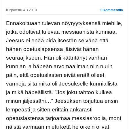
Kirjoitettu
4.3.2010
0 kommenttia
Ennakoituaan tulevan nöyryytyksensä miehille,
jotka odottivat tulevaa messiaanista kunniaa,
Jeesus ei enää pidä itsestän selvänä että
hänen opetuslapsensa jäisivät hänen
seuraajikseen. Hän oli kääntänyt vanhan
kunnian ja häpeän arvomaailman niin nurin
päin, että opetuslasten eivät enää olleet
varmoja siitä mikä oli Jeesukselle kunniallista
ja mikä häpeällistä. ”Jos joku tahtoo kulkea
minun jäljessäni…” Jeesuksen torjuttua ensin
lempeästi ja sitten erittäin ankarasti
opetuslastensa tarjoamaa messiasroolia, moni
näistä varmaan mietti ketä he oikein olivat