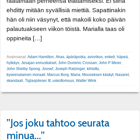
raatamaan perheensä elättämiseksi. Ei siinä
ehditty mitään syvällisiä miettiä. Sapattinakin
hän oli niin väsynyt, että makoili koko päivän
palautuakseen viikon töistä. Marialla taas oli
oppineita […]
Avainsanat:
Adam Hamilton
,
Ahas
,
äpäräpoika
,
aviorikos
,
enkeli
,
häpeä
,
hylkäys
,
Jesajan ennustukset
,
John Dominic Crossan
,
John P Meier
,
John Shelby Spong
,
Joosef
,
Joseph Ratzinger
,
kihlattu
,
kyseenalainen moraali
,
Marcus Borg
,
Maria
,
Mooseksen käskyt
,
Nasaret
,
skandaali
,
Tiglaspileser III
,
uskottomuus
,
Walter Wink
”Jos joku tahtoo seurata
minua…”