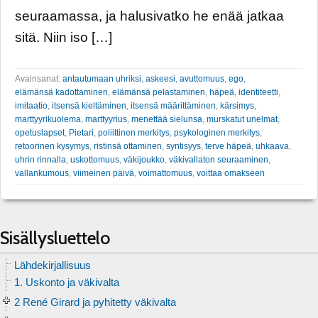
seuraamassa, ja halusivatko he enää jatkaa
sitä. Niin iso […]
Avainsanat:
antautumaan uhriksi
,
askeesi
,
avuttomuus
,
ego
,
elämänsä kadottaminen
,
elämänsä pelastaminen
,
häpeä
,
identiteetti
,
imitaatio
,
itsensä kieltäminen
,
itsensä määrittäminen
,
kärsimys
,
marttyyrikuolema
,
marttyyrius
,
menettää sielunsa
,
murskatut unelmat
,
opetuslapset
,
Pietari
,
poliittinen merkitys
,
psykologinen merkitys
,
retoorinen kysymys
,
ristinsä ottaminen
,
syntisyys
,
terve häpeä
,
uhkaava
,
uhrin rinnalla
,
uskottomuus
,
väkijoukko
,
väkivallaton seuraaminen
,
vallankumous
,
viimeinen päivä
,
voimattomuus
,
voittaa omakseen
Sisällysluettelo
Lähdekirjallisuus
1. Uskonto ja väkivalta
2 René Girard ja pyhitetty väkivalta