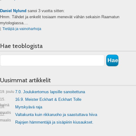
Daniel Nylund
sanoi
3 vuotta sitten:
Hmm. Tähdet ja enkelit tosiaam menevät vähän sekaisin Raamatun
mytologiassa....
⌊
Tietäjiä ja vainoharhoja
Hae teoblogista
Uusimmat artikkelit
19. joulu
7.0. Joulukertomus lapsille sanoitettuna
15.
16.9. Meister Eckhart & Eckhart Tolle
heinä
16.
Myrskyävä raja
maalis
12.
Valtakunta kuin rikkaruoho ja saastuttava hiiva
maalis
Rajojen hämmentäjä ja sisäpiirin kiusaukset.