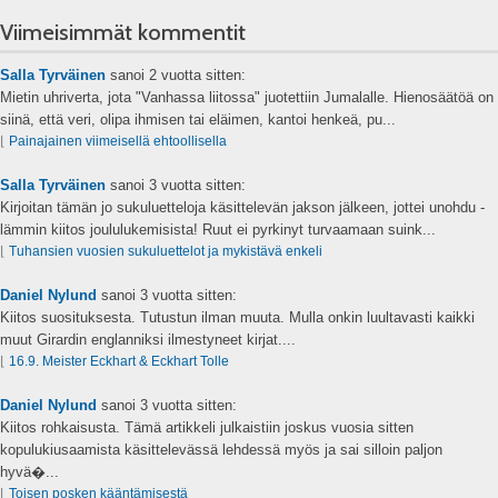
Viimeisimmät kommentit
Salla Tyrväinen
sanoi
2 vuotta sitten:
Mietin uhriverta, jota "Vanhassa liitossa" juotettiin Jumalalle. Hienosäätöä on
siinä, että veri, olipa ihmisen tai eläimen, kantoi henkeä, pu...
⌊
Painajainen viimeisellä ehtoollisella
Salla Tyrväinen
sanoi
3 vuotta sitten:
Kirjoitan tämän jo sukuluetteloja käsittelevän jakson jälkeen, jottei unohdu -
lämmin kiitos joululukemisista! Ruut ei pyrkinyt turvaamaan suink...
⌊
Tuhansien vuosien sukuluettelot ja mykistävä enkeli
Daniel Nylund
sanoi
3 vuotta sitten:
Kiitos suosituksesta. Tutustun ilman muuta. Mulla onkin luultavasti kaikki
muut Girardin englanniksi ilmestyneet kirjat....
⌊
16.9. Meister Eckhart & Eckhart Tolle
Daniel Nylund
sanoi
3 vuotta sitten:
Kiitos rohkaisusta. Tämä artikkeli julkaistiin joskus vuosia sitten
kopulukiusaamista käsittelevässä lehdessä myös ja sai silloin paljon
hyvä�...
⌊
Toisen posken kääntämisestä