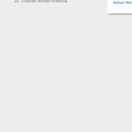
18. Girardin teorian kritiikkiä
Nelson Ma