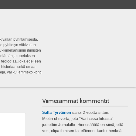
kivallan pyhittämisestä,
e pyhitetyn väkivallan
tipukkimekanismin ihmisten
n elämän ja opetuksen
 teologiaa, joka edelleen
a historiaa, sekä omaa
eja, vai kuljemmeko kohti
Viimeisimmät kommentit
Salla Tyrväinen
sanoi
2 vuotta sitten:
Mietin uhriverta, jota "Vanhassa liitossa"
juotettiin Jumalalle. Hienosäätöä on siinä, että
veri, olipa ihmisen tai eläimen, kantoi henkeä,