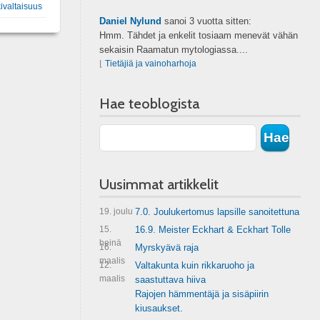
ivaltaisuus
Daniel Nylund
sanoi
3 vuotta sitten:
Hmm. Tähdet ja enkelit tosiaam menevät vähän
sekaisin Raamatun mytologiassa....
⌊
Tietäjiä ja vainoharhoja
Hae teoblogista
Uusimmat artikkelit
19. joulu
7.0. Joulukertomus lapsille sanoitettuna
15.
16.9. Meister Eckhart & Eckhart Tolle
heinä
16.
Myrskyävä raja
maalis
12.
Valtakunta kuin rikkaruoho ja
maalis
saastuttava hiiva
Rajojen hämmentäjä ja sisäpiirin
kiusaukset.