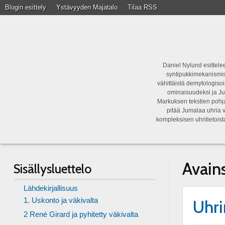
Blogin esittely
Ystävyyden Majatalo
Tilaa RSS
Daniel Nylund esittelee
syntipukkimekanismist
vähittäistä demytologisoi
ominaisuudeksi ja Ju
Markuksen tekstien pohja
pitää Jumalaa uhria v
kompleksisen uhritietois
Avain
Sisällysluettelo
Lähdekirjallisuus
1. Uskonto ja väkivalta
Uhri
2 René Girard ja pyhitetty väkivalta