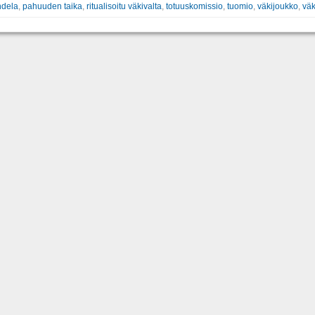
ndela
,
pahuuden taika
,
ritualisoitu väkivalta
,
totuuskomissio
,
tuomio
,
väkijoukko
,
väk