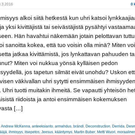
.3.2016
0 
misyys alkoi siitä hetkestä kun uhri katsoi lynkkaaji
 ja yksi kivittäjistä tai seivästäjistä pysähtyi vastaam
een. Hän havahtui näkemään jotain pelottavan tuttu
oi sanoitta kokea, että tuo voisin olla minä? Miten voi
etta jatkaa kivittämistä, jos lynkattavan pahuuden ta
unut? Miten voi nukkua yönsä kylläisen pedon
isyydellä, jos tapetun silmät eivät unohdu? Uskon et
iivisen väkivallan uhri sytytti ensimmäisen ihmisyyde
. Uhri tuotti muitakin ihmeitä. Se vapautti yhteisön he
isistä riidoista ja antoi ensimmäisen kokemuksen
vasta […]
:
Andrew McKenna
,
anteeksianto
,
armahdus
,
brändi
,
Deconstruction
,
Derrida
,
Desm
ääjä
,
ihmisyys
,
itsepetos
,
Jeesus
,
kääntymys
,
Martin Buber
,
Metti Wuori
,
moraaline