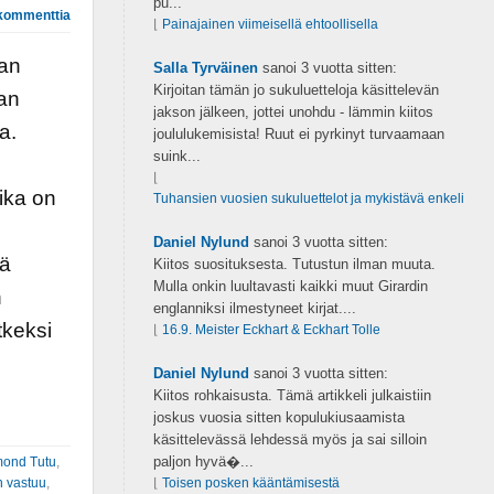
pu...
kommenttia
⌊
Painajainen viimeisellä ehtoollisella
aan
Salla Tyrväinen
sanoi
3 vuotta sitten:
Kirjoitan tämän jo sukuluetteloja käsittelevän
aan
jakson jälkeen, jottei unohdu - lämmin kiitos
a.
joululukemisista! Ruut ei pyrkinyt turvaamaan
suink...
⌊
ika on
Tuhansien vuosien sukuluettelot ja mykistävä enkeli
Daniel Nylund
sanoi
3 vuotta sitten:
tä
Kiitos suosituksesta. Tutustun ilman muuta.
Mulla onkin luultavasti kaikki muut Girardin
n
englanniksi ilmestyneet kirjat....
tkeksi
⌊
16.9. Meister Eckhart & Eckhart Tolle
Daniel Nylund
sanoi
3 vuotta sitten:
Kiitos rohkaisusta. Tämä artikkeli julkaistiin
joskus vuosia sitten kopulukiusaamista
käsittelevässä lehdessä myös ja sai silloin
paljon hyvä�...
ond Tutu
,
n vastuu
,
⌊
Toisen posken kääntämisestä