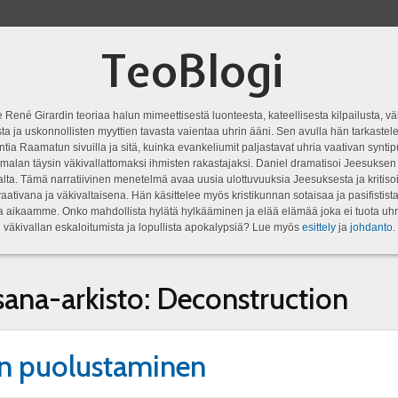
TeoBlogi
 René Girardin teoriaa halun mimeettisestä luonteesta, kateellisesta kilpailusta, vä
a ja uskonnollisten myyttien tavasta vaientaa uhrin ääni. Sen avulla hän tarkastele
ntia Raamatun sivuilla ja sitä, kuinka evankeliumit paljastavat uhria vaativan syn
malan täysin väkivallattomaksi ihmisten rakastajaksi. Daniel dramatisoi Jeesukse
lta. Tämä narratiivinen menetelmä avaa uusia ulottuvuuksia Jeesuksesta ja kritisoi
aativana ja väkivaltaisena. Hän käsittelee myös kristikunnan sotaisaa ja pasifistist
ta aikaamme. Onko mahdollista hylätä hylkääminen ja elää elämää joka ei tuota uhr
väkivallan eskaloitumista ja lopullista apokalypsiä? Lue myös
esittely
ja
johdanto
.
sana-arkisto:
Deconstruction
n puolustaminen