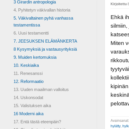
3 Girardin antropologia
Kirjoitettu
8
4. Pyhitetyn väkivallan historia
Ehkä ih
5. Väkivaltainen pyhä vanhassa
testamentissa
silmiin,
6. Uusi testamentti
katsees
7. JEESUKSEN ELÄMÄNKERTA
Miten v
8 Kysymyksiä ja vastausyrityksiä
varauks
9. Muiden kertomuksia
rikkout
10. Keskiaika
tyytyvä
11. Renesanssi
kollekt
12. Reformaatio
kipinän
13. Uuden maailman valloitus
keskinä
14. Uskonsodat
pelotta
15. Valistuksen aika
16 Moderni aika
Avainsanat
17. Entä tästä eteenpäin?
hylätty
,
hylk