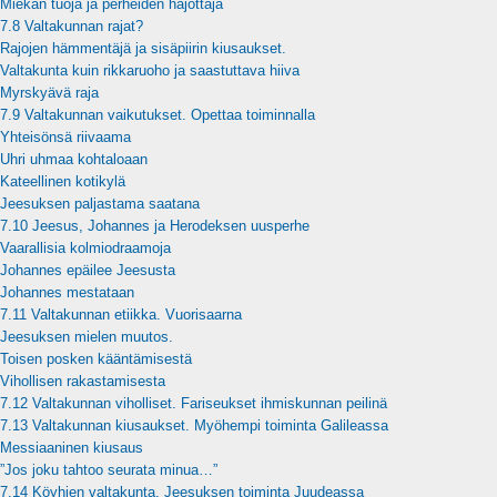
Miekan tuoja ja perheiden hajottaja
7.8 Valtakunnan rajat?
Rajojen hämmentäjä ja sisäpiirin kiusaukset.
Valtakunta kuin rikkaruoho ja saastuttava hiiva
Myrskyävä raja
7.9 Valtakunnan vaikutukset. Opettaa toiminnalla
Yhteisönsä riivaama
Uhri uhmaa kohtaloaan
Kateellinen kotikylä
Jeesuksen paljastama saatana
7.10 Jeesus, Johannes ja Herodeksen uusperhe
Vaarallisia kolmiodraamoja
Johannes epäilee Jeesusta
Johannes mestataan
7.11 Valtakunnan etiikka. Vuorisaarna
Jeesuksen mielen muutos.
Toisen posken kääntämisestä
Vihollisen rakastamisesta
7.12 Valtakunnan viholliset. Fariseukset ihmiskunnan peilinä
7.13 Valtakunnan kiusaukset. Myöhempi toiminta Galileassa
Messiaaninen kiusaus
”Jos joku tahtoo seurata minua…”
7.14 Köyhien valtakunta. Jeesuksen toiminta Juudeassa