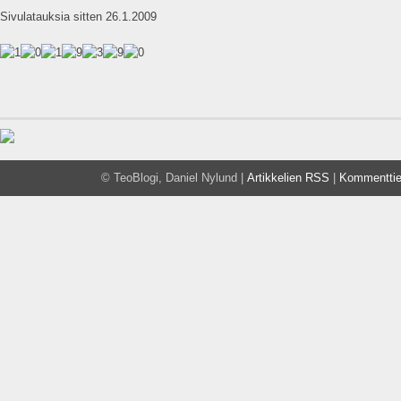
Sivulatauksia sitten 26.1.2009
© TeoBlogi, Daniel Nylund |
Artikkelien RSS
|
Kommentti