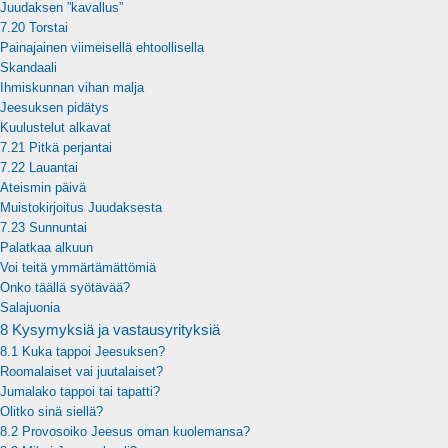
Juudaksen ”kavallus”
7.20 Torstai
Painajainen viimeisellä ehtoollisella
Skandaali
Ihmiskunnan vihan malja
Jeesuksen pidätys
Kuulustelut alkavat
7.21 Pitkä perjantai
7.22 Lauantai
Ateismin päivä
Muistokirjoitus Juudaksesta
7.23 Sunnuntai
Palatkaa alkuun
Voi teitä ymmärtämättömiä
Onko täällä syötävää?
Salajuonia
8 Kysymyksiä ja vastausyrityksiä
8.1 Kuka tappoi Jeesuksen?
Roomalaiset vai juutalaiset?
Jumalako tappoi tai tapatti?
Olitko sinä siellä?
8.2 Provosoiko Jeesus oman kuolemansa?