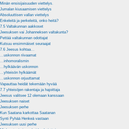
Minän ensisijaisuuden viettelys.
Jumalan kiusaamisen viettelys
Absoluuttisen vallan viettelys
Enkeleitä ja perkeleitä, onko heitä?
7.5 Valtakunnan aakkoset
Jeesuksen vai Johanneksen valtakunta?
Pettää valtakunnan odottajat
Kutsuu ensimmäiset seuraajat
7.6 Jeesus kohtaa…
…uskonnon riivaamat
…inhomoralismin
…hylkäävän uskonnon
…yhteisön hylkäämät
…uskonnon orjuuttamat
Vapauttaa heidät tekemään hyvää
7.7 yhteisöjen rakentaja ja hajoittaja
Jeesus valitsee 12 olemaan kanssaan
Jeesuksen naiset
Jeesuksen perhe
Kun Saatana karkottaa Saatanan
Synti Pyhää Henkeä vastaan
Jeesuksen uusi perhe