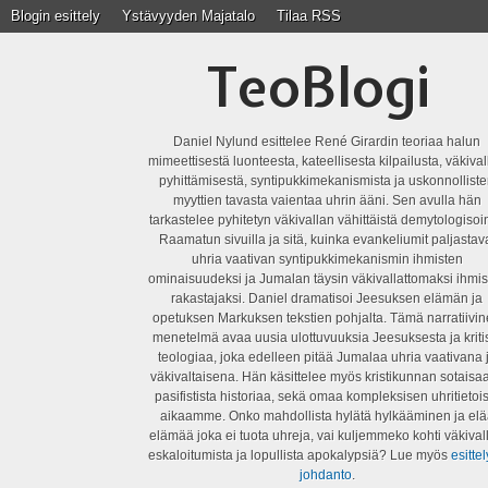
Blogin esittely
Ystävyyden Majatalo
Tilaa RSS
TeoBlogi
Daniel Nylund esittelee René Girardin teoriaa halun
mimeettisestä luonteesta, kateellisesta kilpailusta, väkiva
pyhittämisestä, syntipukkimekanismista ja uskonnollist
myyttien tavasta vaientaa uhrin ääni. Sen avulla hän
tarkastelee pyhitetyn väkivallan vähittäistä demytologisoin
Raamatun sivuilla ja sitä, kuinka evankeliumit paljastav
uhria vaativan syntipukkimekanismin ihmisten
ominaisuudeksi ja Jumalan täysin väkivallattomaksi ihmis
rakastajaksi. Daniel dramatisoi Jeesuksen elämän ja
opetuksen Markuksen tekstien pohjalta. Tämä narratiivi
menetelmä avaa uusia ulottuvuuksia Jeesuksesta ja kriti
teologiaa, joka edelleen pitää Jumalaa uhria vaativana 
väkivaltaisena. Hän käsittelee myös kristikunnan sotaisaa
pasifistista historiaa, sekä omaa kompleksisen uhritietois
aikaamme. Onko mahdollista hylätä hylkääminen ja elä
elämää joka ei tuota uhreja, vai kuljemmeko kohti väkival
eskaloitumista ja lopullista apokalypsiä? Lue myös
esittel
johdanto
.