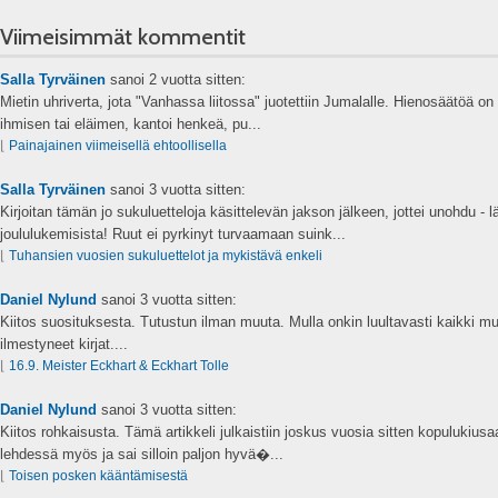
Viimeisimmät kommentit
Salla Tyrväinen
sanoi
2 vuotta sitten:
Mietin uhriverta, jota "Vanhassa liitossa" juotettiin Jumalalle. Hienosäätöä on s
ihmisen tai eläimen, kantoi henkeä, pu...
⌊
Painajainen viimeisellä ehtoollisella
Salla Tyrväinen
sanoi
3 vuotta sitten:
Kirjoitan tämän jo sukuluetteloja käsittelevän jakson jälkeen, jottei unohdu - 
joululukemisista! Ruut ei pyrkinyt turvaamaan suink...
⌊
Tuhansien vuosien sukuluettelot ja mykistävä enkeli
Daniel Nylund
sanoi
3 vuotta sitten:
Kiitos suosituksesta. Tutustun ilman muuta. Mulla onkin luultavasti kaikki mu
ilmestyneet kirjat....
⌊
16.9. Meister Eckhart & Eckhart Tolle
Daniel Nylund
sanoi
3 vuotta sitten:
Kiitos rohkaisusta. Tämä artikkeli julkaistiin joskus vuosia sitten kopulukius
lehdessä myös ja sai silloin paljon hyvä�...
⌊
Toisen posken kääntämisestä