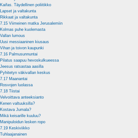
Kaifas. Täydellinen poliitikko
Lapset ja valtakunta
Rikkaat ja valtakunta
7.15 Viimeinen matka Jerusalemiin
Kolmas puhe kuolemasta
Vallan lumous
Uusi messiaaninen kiusaus
Vihan ja toivon kaupunki
7.16 Palmusunnuntai
Pilatus saapuu hevoskulkueessa
Jeesus ratsastaa aasilla
Pyhitetyn väkivallan keskus
7.17 Maanantai
Rosvojen luolassa
7.18 Tiistai
Velvoittava anteeksianto
Kenen valtuuksilla?
Kostava Jumala?
Mikä keisarille kuuluu?
Manipuloidun lesken ropo
7.19 Keskiviikko
Tuhlaajanainen