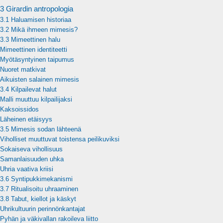
3 Girardin antropologia
3.1 Haluamisen historiaa
3.2 Mikä ihmeen mimesis?
3.3 Mimeettinen halu
Mimeettinen identiteetti
Myötäsyntyinen taipumus
Nuoret matkivat
Aikuisten salainen mimesis
3.4 Kilpailevat halut
Malli muuttuu kilpailijaksi
Kaksoissidos
Läheinen etäisyys
3.5 Mimesis sodan lähteenä
Viholliset muuttuvat toistensa peilikuviksi
Sokaiseva vihollisuus
Samanlaisuuden uhka
Uhria vaativa kriisi
3.6 Syntipukkimekanismi
3.7 Ritualisoitu uhraaminen
3.8 Tabut, kiellot ja käskyt
Uhrikultuurin perinnönkantajat
Pyhän ja väkivallan rakoileva liitto