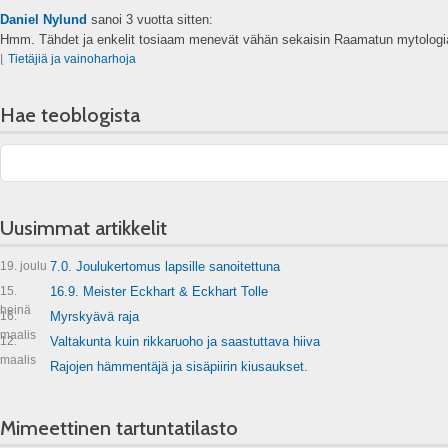
Daniel Nylund
sanoi
3 vuotta sitten:
Hmm. Tähdet ja enkelit tosiaam menevät vähän sekaisin Raamatun mytologia
⌊
Tietäjiä ja vainoharhoja
Hae teoblogista
Uusimmat artikkelit
19. joulu
7.0. Joulukertomus lapsille sanoitettuna
15.
16.9. Meister Eckhart & Eckhart Tolle
heinä
16.
Myrskyävä raja
maalis
12.
Valtakunta kuin rikkaruoho ja saastuttava hiiva
maalis
Rajojen hämmentäjä ja sisäpiirin kiusaukset.
Mimeettinen tartuntatilasto