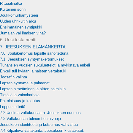
Rituaalinälkä
Kultainen sonni
Joukkomurhamysteeri
Uuden uhrikultin alku
Ensimmäinen syntipukki
Jumalan vai ihmisen viha?
6. Uusi testamentti
7. JEESUKSEN ELÄMÄNKERTA
7.0. Joulukertomus lapsille sanoitettuna
7.1. Jeesuksen syntymäkertomukset
Tuhansien vuosien sukuluettelot ja mykistävä enkeli
Enkeli tuli kylään ja naisten vertaistuki
Joosefin valinta
Lapsen syntymä ja paimenet
Lapsen nimeäminen ja sitten naimisiin
Tietäjiä ja vainoharhoja
Pakolaisuus ja kotiutus
Loppumietteitä
7.2 Unelma valtakunnasta. Jeesuksen nuoruus
7.3 Valtakunnan tulinen tienraivaaja
Jeesuksen identiteetti ja kutsumus vahvistuu
7.4 Kilpaileva valtakunta. Jeesuksen kiusaukset.