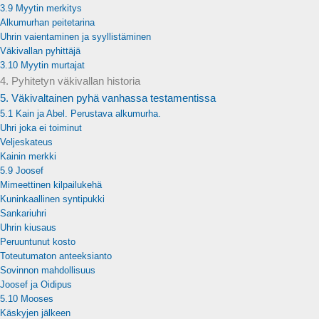
3.9 Myytin merkitys
Alkumurhan peitetarina
Uhrin vaientaminen ja syyllistäminen
Väkivallan pyhittäjä
3.10 Myytin murtajat
4. Pyhitetyn väkivallan historia
5. Väkivaltainen pyhä vanhassa testamentissa
5.1 Kain ja Abel. Perustava alkumurha.
Uhri joka ei toiminut
Veljeskateus
Kainin merkki
5.9 Joosef
Mimeettinen kilpailukehä
Kuninkaallinen syntipukki
Sankariuhri
Uhrin kiusaus
Peruuntunut kosto
Toteutumaton anteeksianto
Sovinnon mahdollisuus
Joosef ja Oidipus
5.10 Mooses
Käskyjen jälkeen