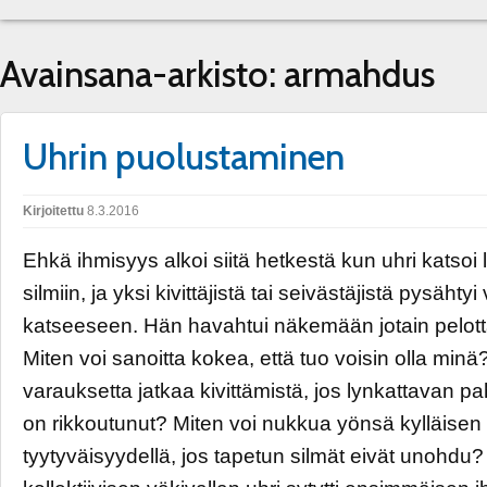
Avainsana-arkisto:
armahdus
Uhrin puolustaminen
Kirjoitettu
8.3.2016
Ehkä ihmisyys alkoi siitä hetkestä kun uhri katsoi
silmiin, ja yksi kivittäjistä tai seivästäjistä pysäh
katseeseen. Hän havahtui näkemään jotain pelott
Miten voi sanoitta kokea, että tuo voisin olla minä
varauksetta jatkaa kivittämistä, jos lynkattavan p
on rikkoutunut? Miten voi nukkua yönsä kylläise
tyytyväisyydellä, jos tapetun silmät eivät unohdu