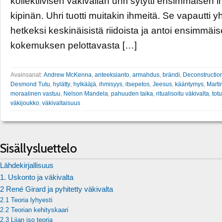
kollektiivisen väkivallan uhri sytytti ensimmäisen
kipinän. Uhri tuotti muitakin ihmeitä. Se vapautti y
hetkeksi keskinäisistä riidoista ja antoi ensimmäi
kokemuksen pelottavasta […]
Avainsanat:
Andrew McKenna
,
anteeksianto
,
armahdus
,
brändi
,
Deconstructio
Desmond Tutu
,
hylätty
,
hylkääjä
,
ihmisyys
,
itsepetos
,
Jeesus
,
kääntymys
,
Marti
moraalinen vastuu
,
Nelson Mandela
,
pahuuden taika
,
ritualisoitu väkivalta
,
tot
väkijoukko
,
väkivaltaisuus
Sisällysluettelo
Lähdekirjallisuus
1. Uskonto ja väkivalta
2 René Girard ja pyhitetty väkivalta
2.1 Teoria lyhyesti
2.2 Teorian kehityskaari
2.3 Liian iso teoria