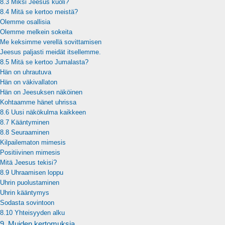
8.3 Miksi Jeesus kuoli?
8.4 Mitä se kertoo meistä?
Olemme osallisia
Olemme melkein sokeita
Me keksimme verellä sovittamisen
Jeesus paljasti meidät itsellemme.
8.5 Mitä se kertoo Jumalasta?
Hän on uhrautuva
Hän on väkivallaton
Hän on Jeesuksen näköinen
Kohtaamme hänet uhrissa
8.6 Uusi näkökulma kaikkeen
8.7 Kääntyminen
8.8 Seuraaminen
Kilpailematon mimesis
Positiivinen mimesis
Mitä Jeesus tekisi?
8.9 Uhraamisen loppu
Uhrin puolustaminen
Uhrin kääntymys
Sodasta sovintoon
8.10 Yhteisyyden alku
9. Muiden kertomuksia